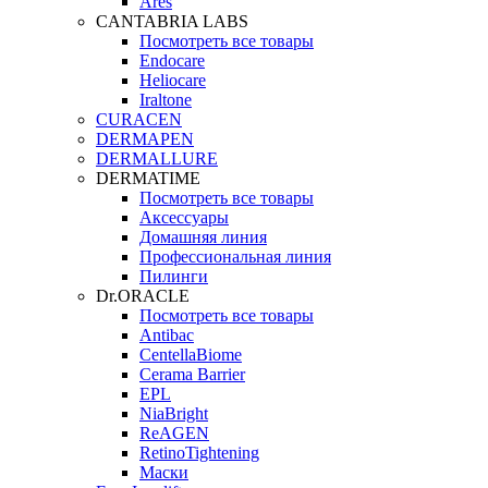
Ares
CANTABRIA LABS
Посмотреть все товары
Endocare
Heliocare
Iraltone
CURACEN
DERMAPEN
DERMALLURE
DERMATIME
Посмотреть все товары
Аксессуары
Домашняя линия
Профессиональная линия
Пилинги
Dr.ORACLE
Посмотреть все товары
Antibac
CentellaBiome
Cerama Barrier
EPL
NiaBright
ReAGEN
RetinoTightening
Маски