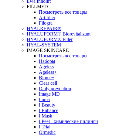
Ewa Innolift
FILLMED
Посмотреть все товары
Art filler
Filogra
НYALREPAIR®
HYALUFORM® Biorevitalizant
HYALUFORM® Filler
HYAL-SYSTEM
IMAGE SKINCARE
Посмотреть все товары
Наборы
Ageless
Ageless+
Biome+
Clear cell
Daily prevention
Image MD
Iluma
I Beauty
I Enhance
I Mask
I Peel - химические пилинги
I Trial
Ormedic