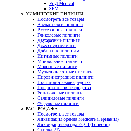
Vogt Medical
SFM
ХИМИЧЕСКИЕ ПИЛИНГИ
Посмотреть все товары
Азелаиновые пилинги
Всесезонные пилинги
Гликолевые пилинги
Двухфазные пилинги
Джесснер пилинги
Добавки к пилингам
Интимные пилинги
Миндальные пилинги
Молочные пилинги
Мультикислотные пилинги
Пировиноградные пилинги
Постпилинговые средства
Предпилинговые средства
Ретиноловые пилинги
Салициловые пилинги
Феруловые пилинги
РАСПРОДАЖА
Посмотреть все товары
Ликвидация бренда Medicare (Германия)
Ликвидация бренда ZQ-II (Гонконг)
Скидка 2%