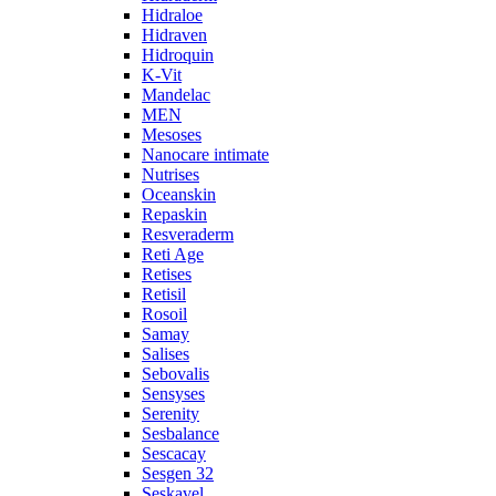
Hidraloe
Hidraven
Hidroquin
K-Vit
Mandelac
MEN
Mesoses
Nanocare intimate
Nutrises
Oceanskin
Repaskin
Resveraderm
Reti Age
Retises
Retisil
Rosoil
Samay
Salises
Sebovalis
Sensyses
Serenity
Sesbalance
Sescacay
Sesgen 32
Seskavel