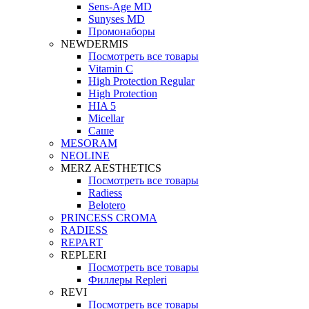
Sens-Age MD
Sunyses MD
Промонаборы
NEWDERMIS
Посмотреть все товары
Vitamin C
High Protection Regular
High Protection
HIA 5
Micellar
Саше
MESORAM
NEOLINE
MERZ AESTHETICS
Посмотреть все товары
Radiess
Belotero
PRINCESS CROMA
RADIESS
REPART
REPLERI
Посмотреть все товары
Филлеры Repleri
REVI
Посмотреть все товары