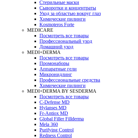
Стерильные маски
Сыворотки и концентраты
Уход за областью вокруг глаз
Химические пилинги
Kosmoteros Forte
MEDICARE
Посмотреть все товары
Профессиональный уход
Домашний уход
MEDI+DERMA
Посмотреть все товары
Промонаборы
Аппаратные гели
Микронидлинг
Профессиональные средства
Химические пилинги
MEDI+DERMA BY SESDERMA
Посмотреть все товары
C-Defense MD
Hylanses MD
Fr‑Antiox MD
Global Filler Fillderma
Mela 360
Purifying Control
Redness Control