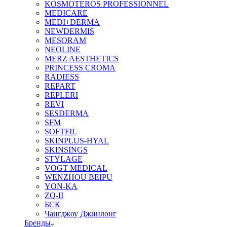
KOSMOTEROS PROFESSIONNEL
MEDICARE
MEDI+DERMA
NEWDERMIS
MESORAM
NEOLINE
MERZ AESTHETICS
PRINCESS CROMA
RADIESS
REPART
REPLERI
REVI
SESDERMA
SFM
SOFTFIL
SKINPLUS-HYAL
SKINSINGS
STYLAGE
VOGT MEDICAL
WENZHOU BEIPU
YON-KA
ZQ-II
БСК
Чангджоу Джинлонг
Бренды