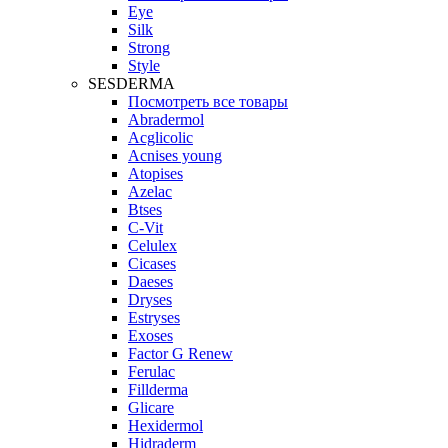
Eye
Silk
Strong
Style
SESDERMA
Посмотреть все товары
Abradermol
Acglicolic
Acnises young
Atopises
Azelac
Btses
C-Vit
Celulex
Cicases
Daeses
Dryses
Estryses
Exoses
Factor G Renew
Ferulac
Fillderma
Glicare
Hexidermol
Hidraderm