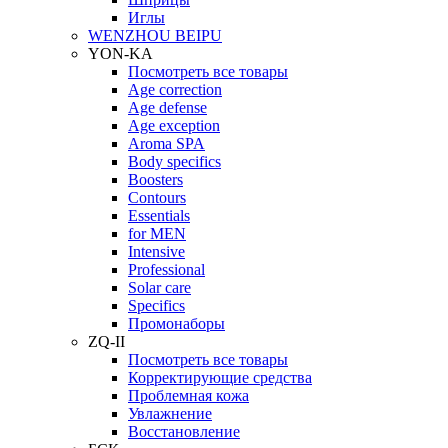
Иглы
WENZHOU BEIPU
YON-KA
Посмотреть все товары
Age correction
Age defense
Age exception
Aroma SPA
Body specifics
Boosters
Contours
Essentials
for MEN
Intensive
Professional
Solar care
Specifics
Промонаборы
ZQ-II
Посмотреть все товары
Корректирующие средства
Проблемная кожа
Увлажнение
Восстановление