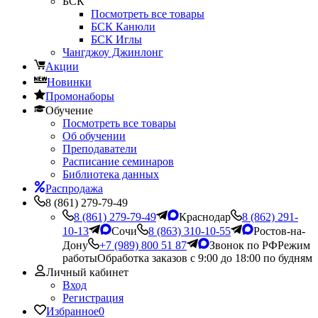
БСК
Посмотреть все товары
БСК Канюли
БСК Иглы
Чангджоу Джинлонг
Акции
Новинки
Промонаборы
Обучение
Посмотреть все товары
Об обучении
Преподаватели
Расписание семинаров
Библиотека данных
Распродажа
8 (861) 279-79-49
8 (861) 279-79-49
Краснодар
8 (862) 291-
10-13
Сочи
8 (863) 310-10-55
Ростов-на-
Дону
+7 (989) 800 51 87
Звонок по РФ
Режим
работы
Обработка заказов с 9:00 до 18:00 по будням
Личный кабинет
Вход
Регистрация
Избранное
0