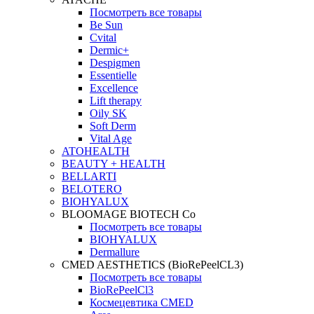
Посмотреть все товары
Be Sun
Cvital
Dermic+
Despigmen
Essentielle
Excellence
Lift therapy
Oily SK
Soft Derm
Vital Age
ATOHEALTH
BEAUTY + HEALTH
BELLARTI
BELOTERO
BIOHYALUX
BLOOMAGE BIOTECH Co
Посмотреть все товары
BIOHYALUX
Dermallure
CMED AESTHETICS (BioRePeelCL3)
Посмотреть все товары
BioRePeelCl3
Космецевтика CMED