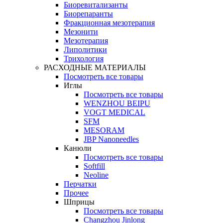
Биоревитализанты
Биорепаранты
Фракционная мезотерапия
Мезонити
Мезотерапия
Липолитики
Трихология
РАСХОДНЫЕ МАТЕРИАЛЫ
Посмотреть все товары
Иглы
Посмотреть все товары
WENZHOU BEIPU
VOGT MEDICAL
SFM
MESORAM
JBP Nanoneedles
Канюли
Посмотреть все товары
Softfill
Neoline
Перчатки
Прочее
Шприцы
Посмотреть все товары
Changzhou Jinlong