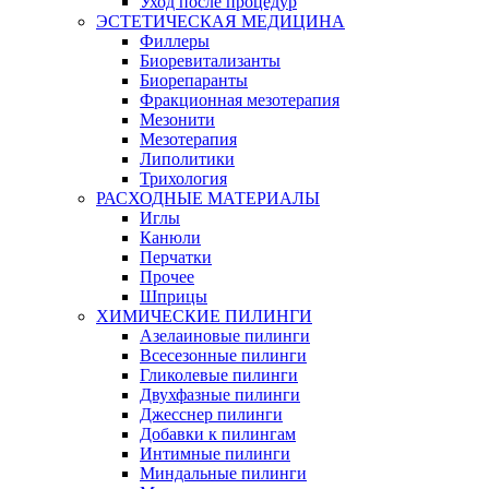
Уход после процедур
ЭСТЕТИЧЕСКАЯ МЕДИЦИНА
Филлеры
Биоревитализанты
Биорепаранты
Фракционная мезотерапия
Мезонити
Мезотерапия
Липолитики
Трихология
РАСХОДНЫЕ МАТЕРИАЛЫ
Иглы
Канюли
Перчатки
Прочее
Шприцы
ХИМИЧЕСКИЕ ПИЛИНГИ
Азелаиновые пилинги
Всесезонные пилинги
Гликолевые пилинги
Двухфазные пилинги
Джесснер пилинги
Добавки к пилингам
Интимные пилинги
Миндальные пилинги