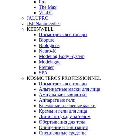
Pro
The Max
Vital C
JALUPRO
JBP Nanoneedles
KEENWELL
Посмотреть все товары
Biopure
Biologicos
Neuro‑K
Modeling Body System
Modelagge
Premier
SPA
KOSMOTEROS PROFESSIONNEL
Посмотреть все товары
Альгинатные маски для лица
Ампульные сыворотки
Аппаратные гели
Кремовые и гелевые маски
Кремы и гели для лица
Линия по уходу за телом
Обертывания для тела
Очищение и тонизация
Специальные средства