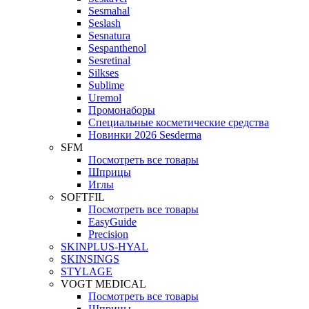
Sesmahal
Seslash
Sesnatura
Sespanthenol
Sesretinal
Silkses
Sublime
Uremol
Промонаборы
Специальные косметические средства
Новинки 2026 Sesderma
SFM
Посмотреть все товары
Шприцы
Иглы
SOFTFIL
Посмотреть все товары
EasyGuide
Precision
SKINPLUS-HYAL
SKINSINGS
STYLAGE
VOGT MEDICAL
Посмотреть все товары
Шприцы