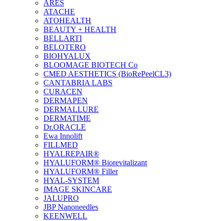
ARES
ATACHE
ATOHEALTH
BEAUTY + HEALTH
BELLARTI
BELOTERO
BIOHYALUX
BLOOMAGE BIOTECH Co
CMED AESTHETICS (BioRePeelCL3)
CANTABRIA LABS
CURACEN
DERMAPEN
DERMALLURE
DERMATIME
Dr.ORACLE
Ewa Innolift
FILLMED
НYALREPAIR®
HYALUFORM® Biorevitalizant
HYALUFORM® Filler
HYAL-SYSTEM
IMAGE SKINCARE
JALUPRO
JBP Nanoneedles
KEENWELL