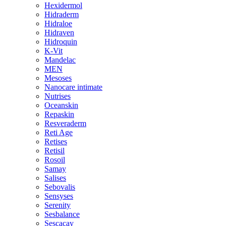
Hexidermol
Hidraderm
Hidraloe
Hidraven
Hidroquin
K-Vit
Mandelac
MEN
Mesoses
Nanocare intimate
Nutrises
Oceanskin
Repaskin
Resveraderm
Reti Age
Retises
Retisil
Rosoil
Samay
Salises
Sebovalis
Sensyses
Serenity
Sesbalance
Sescacay