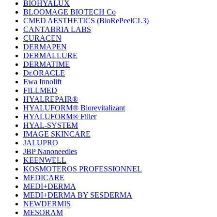
BIOHYALUX
BLOOMAGE BIOTECH Co
CMED AESTHETICS (BioRePeelCL3)
CANTABRIA LABS
CURACEN
DERMAPEN
DERMALLURE
DERMATIME
Dr.ORACLE
Ewa Innolift
FILLMED
НYALREPAIR®
HYALUFORM® Biorevitalizant
HYALUFORM® Filler
HYAL-SYSTEM
IMAGE SKINCARE
JALUPRO
JBP Nanoneedles
KEENWELL
KOSMOTEROS PROFESSIONNEL
MEDICARE
MEDI+DERMA
MEDI+DERMA BY SESDERMA
NEWDERMIS
MESORAM