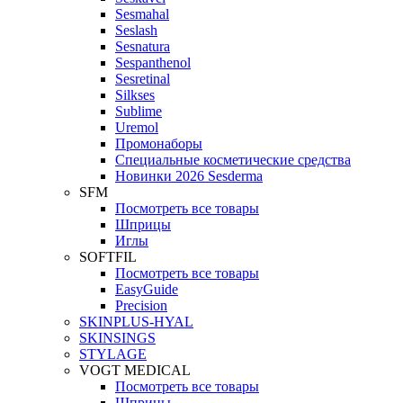
Sesmahal
Seslash
Sesnatura
Sespanthenol
Sesretinal
Silkses
Sublime
Uremol
Промонаборы
Специальные косметические средства
Новинки 2026 Sesderma
SFM
Посмотреть все товары
Шприцы
Иглы
SOFTFIL
Посмотреть все товары
EasyGuide
Precision
SKINPLUS-HYAL
SKINSINGS
STYLAGE
VOGT MEDICAL
Посмотреть все товары
Шприцы