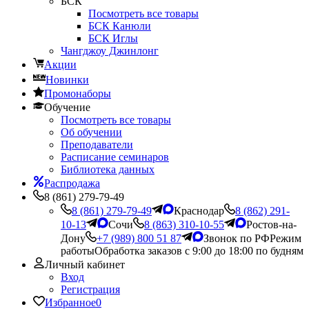
БСК
Посмотреть все товары
БСК Канюли
БСК Иглы
Чангджоу Джинлонг
Акции
Новинки
Промонаборы
Обучение
Посмотреть все товары
Об обучении
Преподаватели
Расписание семинаров
Библиотека данных
Распродажа
8 (861) 279-79-49
8 (861) 279-79-49
Краснодар
8 (862) 291-
10-13
Сочи
8 (863) 310-10-55
Ростов-на-
Дону
+7 (989) 800 51 87
Звонок по РФ
Режим
работы
Обработка заказов с 9:00 до 18:00 по будням
Личный кабинет
Вход
Регистрация
Избранное
0