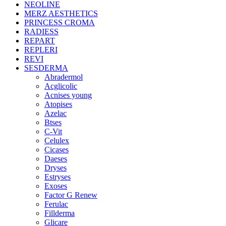
NEOLINE
MERZ AESTHETICS
PRINCESS CROMA
RADIESS
REPART
REPLERI
REVI
SESDERMA
Abradermol
Acglicolic
Acnises young
Atopises
Azelac
Btses
C-Vit
Celulex
Cicases
Daeses
Dryses
Estryses
Exoses
Factor G Renew
Ferulac
Fillderma
Glicare