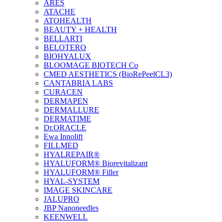
ARES
ATACHE
ATOHEALTH
BEAUTY + HEALTH
BELLARTI
BELOTERO
BIOHYALUX
BLOOMAGE BIOTECH Co
CMED AESTHETICS (BioRePeelCL3)
CANTABRIA LABS
CURACEN
DERMAPEN
DERMALLURE
DERMATIME
Dr.ORACLE
Ewa Innolift
FILLMED
НYALREPAIR®
HYALUFORM® Biorevitalizant
HYALUFORM® Filler
HYAL-SYSTEM
IMAGE SKINCARE
JALUPRO
JBP Nanoneedles
KEENWELL