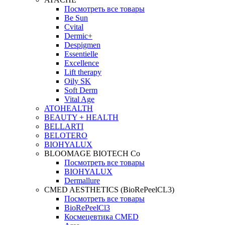
Посмотреть все товары
Be Sun
Cvital
Dermic+
Despigmen
Essentielle
Excellence
Lift therapy
Oily SK
Soft Derm
Vital Age
ATOHEALTH
BEAUTY + HEALTH
BELLARTI
BELOTERO
BIOHYALUX
BLOOMAGE BIOTECH Co
Посмотреть все товары
BIOHYALUX
Dermallure
CMED AESTHETICS (BioRePeelCL3)
Посмотреть все товары
BioRePeelCl3
Космецевтика CMED