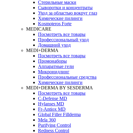
Стерильные маски
Сыворотки и концентраты
Уход за областью вокруг глаз
Химические пилинги
Kosmoteros Forte
MEDICARE
Посмотреть все товары
Профессиональный уход
Домашний уход
MEDI+DERMA
Посмотреть все товары
Промонаборы
Аппаратные гели
Микронидлинг
Профессиональные средства
Химические пилинги
MEDI+DERMA BY SESDERMA
Посмотреть все товары
C-Defense MD
Hylanses MD
Fr‑Antiox MD
Global Filler Fillderma
Mela 360
Purifying Control
Redness Control