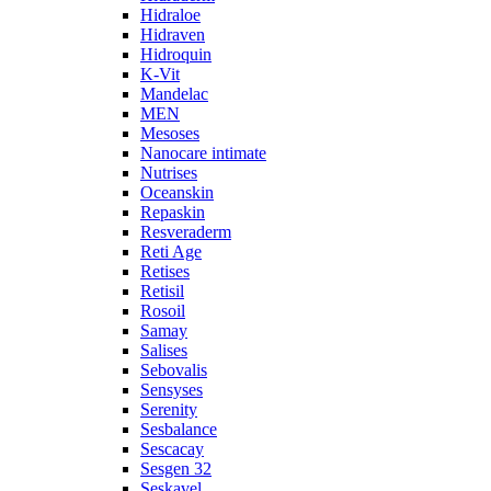
Hidraloe
Hidraven
Hidroquin
K-Vit
Mandelac
MEN
Mesoses
Nanocare intimate
Nutrises
Oceanskin
Repaskin
Resveraderm
Reti Age
Retises
Retisil
Rosoil
Samay
Salises
Sebovalis
Sensyses
Serenity
Sesbalance
Sescacay
Sesgen 32
Seskavel