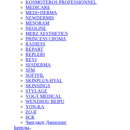
KOSMOTEROS PROFESSIONNEL
MEDICARE
MEDI+DERMA
NEWDERMIS
MESORAM
NEOLINE
MERZ AESTHETICS
PRINCESS CROMA
RADIESS
REPART
REPLERI
REVI
SESDERMA
SFM
SOFTFIL
SKINPLUS-HYAL
SKINSINGS
STYLAGE
VOGT MEDICAL
WENZHOU BEIPU
YON-KA
ZQ-II
БСК
Чангджоу Джинлонг
Бренды