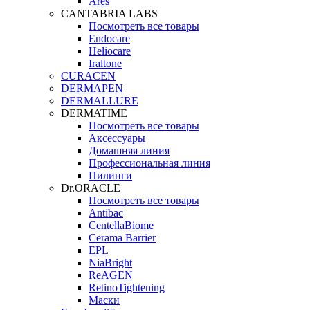
Ares
CANTABRIA LABS
Посмотреть все товары
Endocare
Heliocare
Iraltone
CURACEN
DERMAPEN
DERMALLURE
DERMATIME
Посмотреть все товары
Аксессуары
Домашняя линия
Профессиональная линия
Пилинги
Dr.ORACLE
Посмотреть все товары
Antibac
CentellaBiome
Cerama Barrier
EPL
NiaBright
ReAGEN
RetinoTightening
Маски