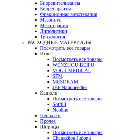
Биоревитализанты
Биорепаранты
Фракционная мезотерапия
Мезонити
Мезотерапия
Липолитики
Трихология
РАСХОДНЫЕ МАТЕРИАЛЫ
Посмотреть все товары
Иглы
Посмотреть все товары
WENZHOU BEIPU
VOGT MEDICAL
SFM
MESORAM
JBP Nanoneedles
Канюли
Посмотреть все товары
Softfill
Neoline
Перчатки
Прочее
Шприцы
Посмотреть все товары
Changzhou Jinlong