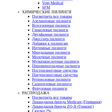
Vogt Medical
SFM
ХИМИЧЕСКИЕ ПИЛИНГИ
Посмотреть все товары
Азелаиновые пилинги
Всесезонные пилинги
Гликолевые пилинги
Двухфазные пилинги
Джесснер пилинги
Добавки к пилингам
Интимные пилинги
Миндальные пилинги
Молочные пилинги
Мультикислотные пилинги
Пировиноградные пилинги
Постпилинговые средства
Предпилинговые средства
Ретиноловые пилинги
Салициловые пилинги
Феруловые пилинги
РАСПРОДАЖА
Посмотреть все товары
Ликвидация бренда Medicare (Германия)
Ликвидация бренда ZQ-II (Гонконг)
Скидка 2%