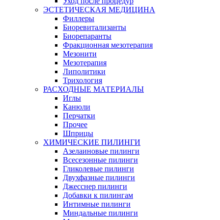
Уход после процедур
ЭСТЕТИЧЕСКАЯ МЕДИЦИНА
Филлеры
Биоревитализанты
Биорепаранты
Фракционная мезотерапия
Мезонити
Мезотерапия
Липолитики
Трихология
РАСХОДНЫЕ МАТЕРИАЛЫ
Иглы
Канюли
Перчатки
Прочее
Шприцы
ХИМИЧЕСКИЕ ПИЛИНГИ
Азелаиновые пилинги
Всесезонные пилинги
Гликолевые пилинги
Двухфазные пилинги
Джесснер пилинги
Добавки к пилингам
Интимные пилинги
Миндальные пилинги