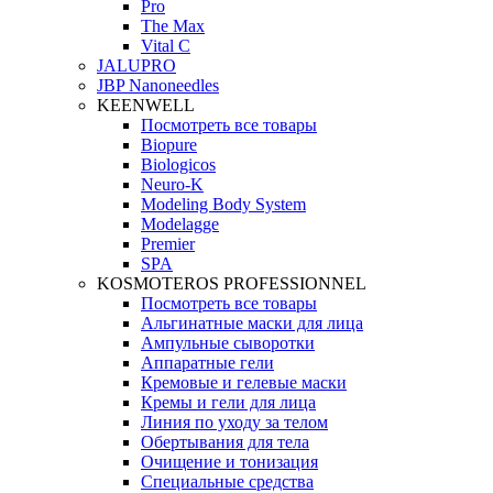
Pro
The Max
Vital C
JALUPRO
JBP Nanoneedles
KEENWELL
Посмотреть все товары
Biopure
Biologicos
Neuro‑K
Modeling Body System
Modelagge
Premier
SPA
KOSMOTEROS PROFESSIONNEL
Посмотреть все товары
Альгинатные маски для лица
Ампульные сыворотки
Аппаратные гели
Кремовые и гелевые маски
Кремы и гели для лица
Линия по уходу за телом
Обертывания для тела
Очищение и тонизация
Специальные средства