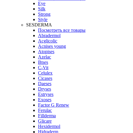
Eye
Silk
Strong
Style
SESDERMA
Посмотреть все товары
Abradermol
Acglicolic
Acnises young
Atopises
Azelac
Btses
C-Vit
Celulex
Cicases
Daeses
Dryses
Estryses
Exoses
Factor G Renew
Ferulac
Fillderma
Glicare
Hexidermol
Hidraderm