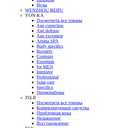
Иглы
WENZHOU BEIPU
YON-KA
Посмотреть все товары
Age correction
Age defense
Age exception
Aroma SPA
Body specifics
Boosters
Contours
Essentials
for MEN
Intensive
Professional
Solar care
Specifics
Промонаборы
ZQ-II
Посмотреть все товары
Корректирующие средства
Проблемная кожа
Увлажнение
Восстановление