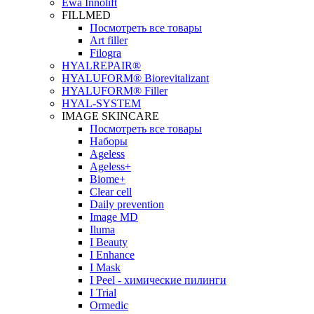
Ewa Innolift
FILLMED
Посмотреть все товары
Art filler
Filogra
НYALREPAIR®
HYALUFORM® Biorevitalizant
HYALUFORM® Filler
HYAL-SYSTEM
IMAGE SKINCARE
Посмотреть все товары
Наборы
Ageless
Ageless+
Biome+
Clear cell
Daily prevention
Image MD
Iluma
I Beauty
I Enhance
I Mask
I Peel - химические пилинги
I Trial
Ormedic