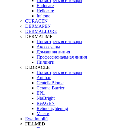
Посмотреть все товары
Endocare
Heliocare
Iraltone
CURACEN
DERMAPEN
DERMALLURE
DERMATIME
Посмотреть все товары
Аксессуары
Домашняя линия
Профессиональная линия
Пилинги
Dr.ORACLE
Посмотреть все товары
Antibac
CentellaBiome
Cerama Barrier
EPL
NiaBright
ReAGEN
RetinoTightening
Маски
Ewa Innolift
FILLMED