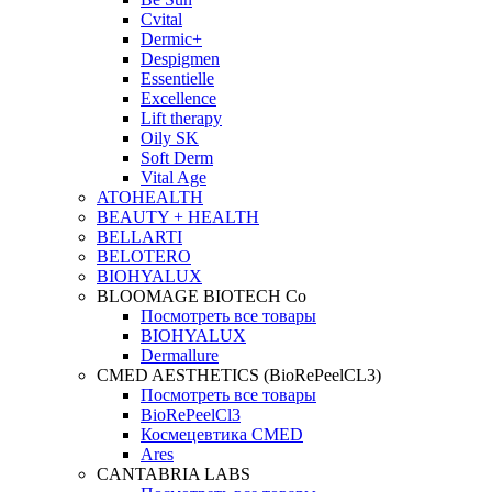
Cvital
Dermic+
Despigmen
Essentielle
Excellence
Lift therapy
Oily SK
Soft Derm
Vital Age
ATOHEALTH
BEAUTY + HEALTH
BELLARTI
BELOTERO
BIOHYALUX
BLOOMAGE BIOTECH Co
Посмотреть все товары
BIOHYALUX
Dermallure
CMED AESTHETICS (BioRePeelCL3)
Посмотреть все товары
BioRePeelCl3
Космецевтика CMED
Ares
CANTABRIA LABS