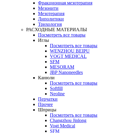
Фракционная мезотерапия
Мезонити
Мезотерапия
Липолитики
Трихология
РАСХОДНЫЕ МАТЕРИАЛЫ
Посмотреть все товары
Иглы
Посмотреть все товары
WENZHOU BEIPU
VOGT MEDICAL
SFM
MESORAM
JBP Nanoneedles
Канюли
Посмотреть все товары
Softfill
Neoline
Перчатки
Прочее
Шприцы
Посмотреть все товары
Changzhou Jinlong
Vogt Medical
SFM