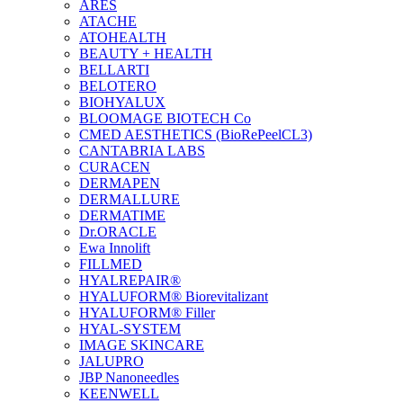
ARES
ATACHE
ATOHEALTH
BEAUTY + HEALTH
BELLARTI
BELOTERO
BIOHYALUX
BLOOMAGE BIOTECH Co
CMED AESTHETICS (BioRePeelCL3)
CANTABRIA LABS
CURACEN
DERMAPEN
DERMALLURE
DERMATIME
Dr.ORACLE
Ewa Innolift
FILLMED
НYALREPAIR®
HYALUFORM® Biorevitalizant
HYALUFORM® Filler
HYAL-SYSTEM
IMAGE SKINCARE
JALUPRO
JBP Nanoneedles
KEENWELL