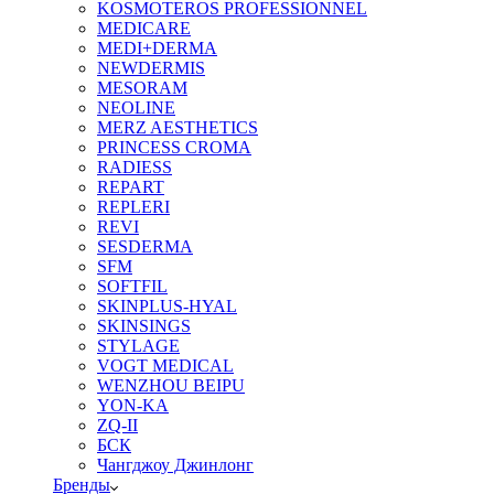
KOSMOTEROS PROFESSIONNEL
MEDICARE
MEDI+DERMA
NEWDERMIS
MESORAM
NEOLINE
MERZ AESTHETICS
PRINCESS CROMA
RADIESS
REPART
REPLERI
REVI
SESDERMA
SFM
SOFTFIL
SKINPLUS-HYAL
SKINSINGS
STYLAGE
VOGT MEDICAL
WENZHOU BEIPU
YON-KA
ZQ-II
БСК
Чангджоу Джинлонг
Бренды