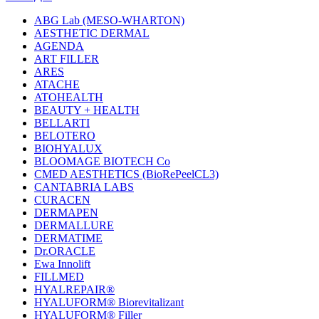
ABG Lab (MESO-WHARTON)
AESTHETIC DERMAL
AGENDA
ART FILLER
ARES
ATACHE
ATOHEALTH
BEAUTY + HEALTH
BELLARTI
BELOTERO
BIOHYALUX
BLOOMAGE BIOTECH Co
CMED AESTHETICS (BioRePeelCL3)
CANTABRIA LABS
CURACEN
DERMAPEN
DERMALLURE
DERMATIME
Dr.ORACLE
Ewa Innolift
FILLMED
НYALREPAIR®
HYALUFORM® Biorevitalizant
HYALUFORM® Filler