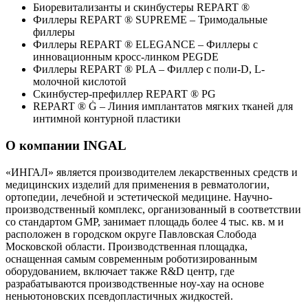
Биоревитализанты и скинбустеры REPART ®
Филлеры REPART ® SUPREME – Тримодальные
филлеры
Филлеры REPART ® ELEGANCE – Филлеры с
инновационным кросс-линком PEGDE
Филлеры REPART ® PLA – Филлер с поли-D, L-
молочной кислотой
Скинбустер-префиллер REPART ® PG
REPART ® Ġ – Линия имплантатов мягких тканей для
интимной контурной пластики
О компании INGAL
«ИНГАЛ» является производителем лекарственных средств и
медицинских изделий для применения в ревматологии,
ортопедии, лечебной и эстетической медицине. Научно-
производственный комплекс, организованный в соответствии
со стандартом GMP, занимает площадь более 4 тыс. кв. м и
расположен в городском округе Павловская Слобода
Московской области. Производственная площадка,
оснащенная самым современным роботизированным
оборудованием, включает также R&D центр, где
разрабатываются производственные ноу-хау на основе
неньютоновских псевдопластичных жидкостей.