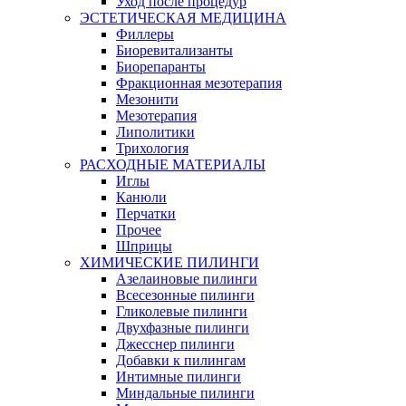
Уход после процедур
ЭСТЕТИЧЕСКАЯ МЕДИЦИНА
Филлеры
Биоревитализанты
Биорепаранты
Фракционная мезотерапия
Мезонити
Мезотерапия
Липолитики
Трихология
РАСХОДНЫЕ МАТЕРИАЛЫ
Иглы
Канюли
Перчатки
Прочее
Шприцы
ХИМИЧЕСКИЕ ПИЛИНГИ
Азелаиновые пилинги
Всесезонные пилинги
Гликолевые пилинги
Двухфазные пилинги
Джесснер пилинги
Добавки к пилингам
Интимные пилинги
Миндальные пилинги