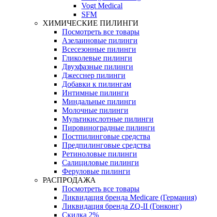
Vogt Medical
SFM
ХИМИЧЕСКИЕ ПИЛИНГИ
Посмотреть все товары
Азелаиновые пилинги
Всесезонные пилинги
Гликолевые пилинги
Двухфазные пилинги
Джесснер пилинги
Добавки к пилингам
Интимные пилинги
Миндальные пилинги
Молочные пилинги
Мультикислотные пилинги
Пировиноградные пилинги
Постпилинговые средства
Предпилинговые средства
Ретиноловые пилинги
Салициловые пилинги
Феруловые пилинги
РАСПРОДАЖА
Посмотреть все товары
Ликвидация бренда Medicare (Германия)
Ликвидация бренда ZQ-II (Гонконг)
Скидка 2%