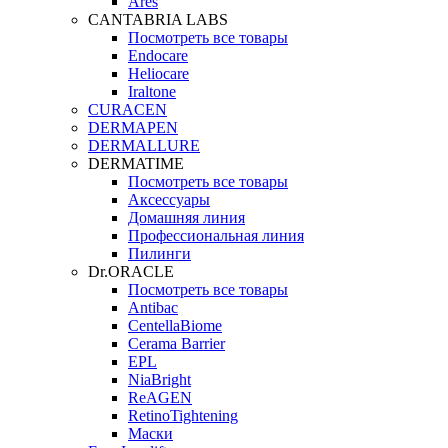
Ares
CANTABRIA LABS
Посмотреть все товары
Endocare
Heliocare
Iraltone
CURACEN
DERMAPEN
DERMALLURE
DERMATIME
Посмотреть все товары
Аксессуары
Домашняя линия
Профессиональная линия
Пилинги
Dr.ORACLE
Посмотреть все товары
Antibac
CentellaBiome
Cerama Barrier
EPL
NiaBright
ReAGEN
RetinoTightening
Маски