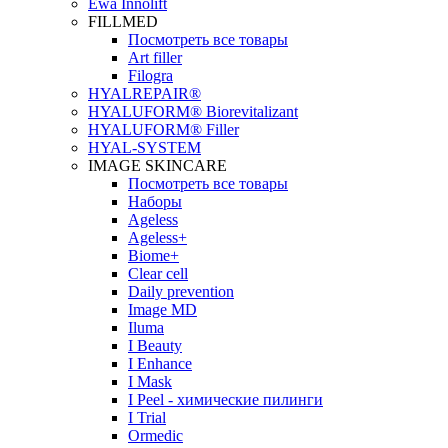
Ewa Innolift
FILLMED
Посмотреть все товары
Art filler
Filogra
НYALREPAIR®
HYALUFORM® Biorevitalizant
HYALUFORM® Filler
HYAL-SYSTEM
IMAGE SKINCARE
Посмотреть все товары
Наборы
Ageless
Ageless+
Biome+
Clear cell
Daily prevention
Image MD
Iluma
I Beauty
I Enhance
I Mask
I Peel - химические пилинги
I Trial
Ormedic