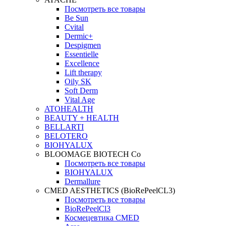
Посмотреть все товары
Be Sun
Cvital
Dermic+
Despigmen
Essentielle
Excellence
Lift therapy
Oily SK
Soft Derm
Vital Age
ATOHEALTH
BEAUTY + HEALTH
BELLARTI
BELOTERO
BIOHYALUX
BLOOMAGE BIOTECH Co
Посмотреть все товары
BIOHYALUX
Dermallure
CMED AESTHETICS (BioRePeelCL3)
Посмотреть все товары
BioRePeelCl3
Космецевтика CMED