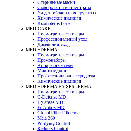
Стерильные маски
Сыворотки и концентраты
Уход за областью вокруг глаз
Химические пилинги
Kosmoteros Forte
MEDICARE
Посмотреть все товары
Профессиональный уход
Домашний уход
MEDI+DERMA
Посмотреть все товары
Промонаборы
Аппаратные гели
Микронидлинг
Профессиональные средства
Химические пилинги
MEDI+DERMA BY SESDERMA
Посмотреть все товары
C-Defense MD
Hylanses MD
Fr‑Antiox MD
Global Filler Fillderma
Mela 360
Purifying Control
Redness Control