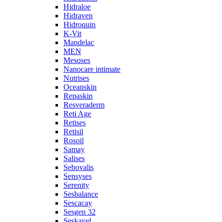
Hidraloe
Hidraven
Hidroquin
K-Vit
Mandelac
MEN
Mesoses
Nanocare intimate
Nutrises
Oceanskin
Repaskin
Resveraderm
Reti Age
Retises
Retisil
Rosoil
Samay
Salises
Sebovalis
Sensyses
Serenity
Sesbalance
Sescacay
Sesgen 32
Seskavel