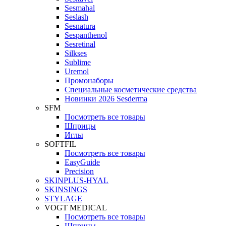
Sesmahal
Seslash
Sesnatura
Sespanthenol
Sesretinal
Silkses
Sublime
Uremol
Промонаборы
Специальные косметические средства
Новинки 2026 Sesderma
SFM
Посмотреть все товары
Шприцы
Иглы
SOFTFIL
Посмотреть все товары
EasyGuide
Precision
SKINPLUS-HYAL
SKINSINGS
STYLAGE
VOGT MEDICAL
Посмотреть все товары
Шприцы