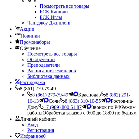
БСК
Посмотреть все товары
БСК Канюли
БСК Иглы
Чангджоу Джинлонг
Акции
Новинки
Промонаборы
Обучение
Посмотреть все товары
Об обучении
Преподаватели
Расписание семинаров
Библиотека данных
Распродажа
8 (861) 279-79-49
8 (861) 279-79-49
Краснодар
8 (862) 291-
10-13
Сочи
8 (863) 310-10-55
Ростов-на-
Дону
+7 (989) 800 51 87
Звонок по РФ
Режим
работы
Обработка заказов с 9:00 до 18:00 по будням
Личный кабинет
Вход
Регистрация
Избранное
0