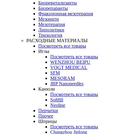
Биоревитализанты
Биорепаранты
Фракционная мезотерапия
Мезонити
Мезотерапия
Липолитики
Трихология
РАСХОДНЫЕ МАТЕРИАЛЫ
Посмотреть все товары
Иглы
Посмотреть все товары
WENZHOU BEIPU
VOGT MEDICAL
SFM
MESORAM
JBP Nanoneedles
Канюли
Посмотреть все товары
Softfill
Neoline
Перчатки
Прочее
Шприцы
Посмотреть все товары
Changzhou Jinlong