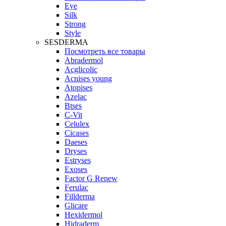
Eye
Silk
Strong
Style
SESDERMA
Посмотреть все товары
Abradermol
Acglicolic
Acnises young
Atopises
Azelac
Btses
C-Vit
Celulex
Cicases
Daeses
Dryses
Estryses
Exoses
Factor G Renew
Ferulac
Fillderma
Glicare
Hexidermol
Hidraderm