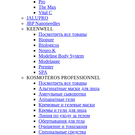
Pro
The Max
Vital C
JALUPRO
JBP Nanoneedles
KEENWELL
Посмотреть все товары
Biopure
Biologicos
Neuro‑K
Modeling Body System
Modelagge
Premier
SPA
KOSMOTEROS PROFESSIONNEL
Посмотреть все товары
Альгинатные маски для лица
Ампульные сыворотки
Аппаратные гели
Кремовые и гелевые маски
Кремы и гели для лица
Линия по уходу за телом
Обертывания для тела
Очищение и тонизация
Специальные средства