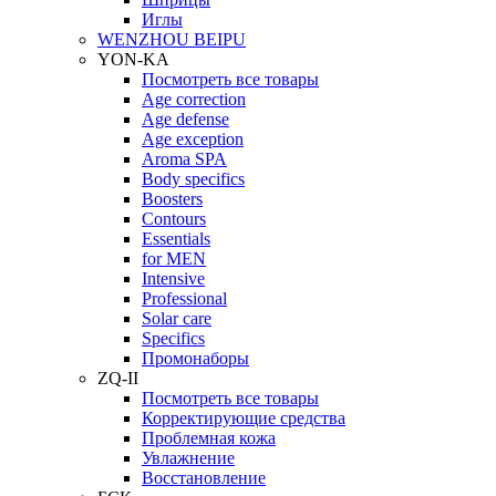
Иглы
WENZHOU BEIPU
YON-KA
Посмотреть все товары
Age correction
Age defense
Age exception
Aroma SPA
Body specifics
Boosters
Contours
Essentials
for MEN
Intensive
Professional
Solar care
Specifics
Промонаборы
ZQ-II
Посмотреть все товары
Корректирующие средства
Проблемная кожа
Увлажнение
Восстановление