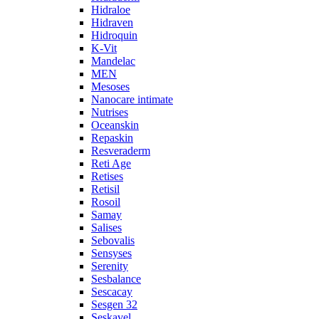
Hidraloe
Hidraven
Hidroquin
K-Vit
Mandelac
MEN
Mesoses
Nanocare intimate
Nutrises
Oceanskin
Repaskin
Resveraderm
Reti Age
Retises
Retisil
Rosoil
Samay
Salises
Sebovalis
Sensyses
Serenity
Sesbalance
Sescacay
Sesgen 32
Seskavel