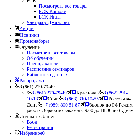
БСК
Посмотреть все товары
БСК Канюли
БСК Иглы
Чангджоу Джинлонг
Акции
Новинки
Промонаборы
Обучение
Посмотреть все товары
Об обучении
Преподаватели
Расписание семинаров
Библиотека данных
Распродажа
8 (861) 279-79-49
8 (861) 279-79-49
Краснодар
8 (862) 291-
10-13
Сочи
8 (863) 310-10-55
Ростов-на-
Дону
+7 (989) 800 51 87
Звонок по РФ
Режим
работы
Обработка заказов с 9:00 до 18:00 по будням
Личный кабинет
Вход
Регистрация
Избранное
0