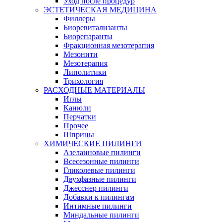
Уход после процедур
ЭСТЕТИЧЕСКАЯ МЕДИЦИНА
Филлеры
Биоревитализанты
Биорепаранты
Фракционная мезотерапия
Мезонити
Мезотерапия
Липолитики
Трихология
РАСХОДНЫЕ МАТЕРИАЛЫ
Иглы
Канюли
Перчатки
Прочее
Шприцы
ХИМИЧЕСКИЕ ПИЛИНГИ
Азелаиновые пилинги
Всесезонные пилинги
Гликолевые пилинги
Двухфазные пилинги
Джесснер пилинги
Добавки к пилингам
Интимные пилинги
Миндальные пилинги