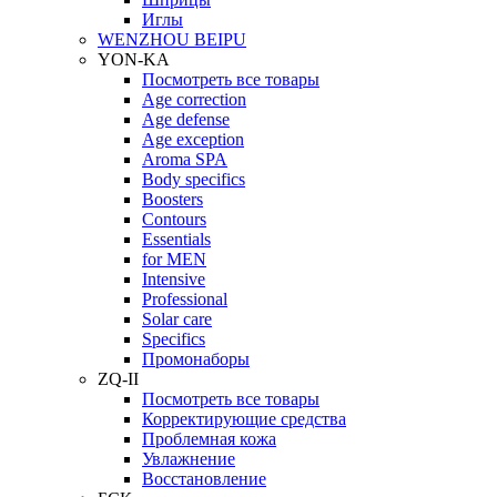
Иглы
WENZHOU BEIPU
YON-KA
Посмотреть все товары
Age correction
Age defense
Age exception
Aroma SPA
Body specifics
Boosters
Contours
Essentials
for MEN
Intensive
Professional
Solar care
Specifics
Промонаборы
ZQ-II
Посмотреть все товары
Корректирующие средства
Проблемная кожа
Увлажнение
Восстановление