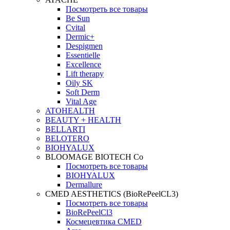
Посмотреть все товары
Be Sun
Cvital
Dermic+
Despigmen
Essentielle
Excellence
Lift therapy
Oily SK
Soft Derm
Vital Age
ATOHEALTH
BEAUTY + HEALTH
BELLARTI
BELOTERO
BIOHYALUX
BLOOMAGE BIOTECH Co
Посмотреть все товары
BIOHYALUX
Dermallure
CMED AESTHETICS (BioRePeelCL3)
Посмотреть все товары
BioRePeelCl3
Космецевтика CMED