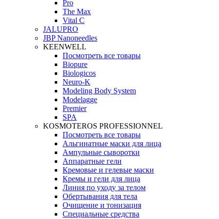
Pro
The Max
Vital C
JALUPRO
JBP Nanoneedles
KEENWELL
Посмотреть все товары
Biopure
Biologicos
Neuro‑K
Modeling Body System
Modelagge
Premier
SPA
KOSMOTEROS PROFESSIONNEL
Посмотреть все товары
Альгинатные маски для лица
Ампульные сыворотки
Аппаратные гели
Кремовые и гелевые маски
Кремы и гели для лица
Линия по уходу за телом
Обертывания для тела
Очищение и тонизация
Специальные средства