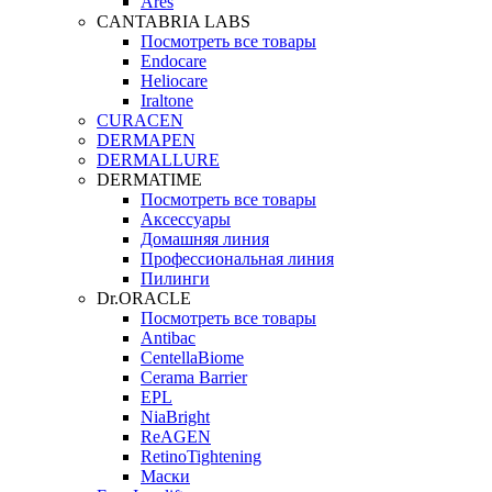
Ares
CANTABRIA LABS
Посмотреть все товары
Endocare
Heliocare
Iraltone
CURACEN
DERMAPEN
DERMALLURE
DERMATIME
Посмотреть все товары
Аксессуары
Домашняя линия
Профессиональная линия
Пилинги
Dr.ORACLE
Посмотреть все товары
Antibac
CentellaBiome
Cerama Barrier
EPL
NiaBright
ReAGEN
RetinoTightening
Маски