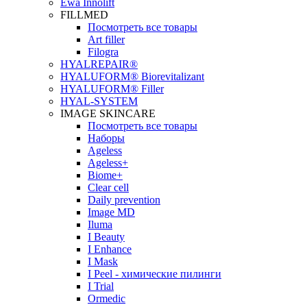
Ewa Innolift
FILLMED
Посмотреть все товары
Art filler
Filogra
НYALREPAIR®
HYALUFORM® Biorevitalizant
HYALUFORM® Filler
HYAL-SYSTEM
IMAGE SKINCARE
Посмотреть все товары
Наборы
Ageless
Ageless+
Biome+
Clear cell
Daily prevention
Image MD
Iluma
I Beauty
I Enhance
I Mask
I Peel - химические пилинги
I Trial
Ormedic