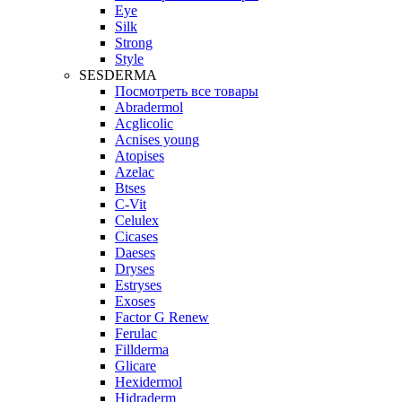
Eye
Silk
Strong
Style
SESDERMA
Посмотреть все товары
Abradermol
Acglicolic
Acnises young
Atopises
Azelac
Btses
C-Vit
Celulex
Cicases
Daeses
Dryses
Estryses
Exoses
Factor G Renew
Ferulac
Fillderma
Glicare
Hexidermol
Hidraderm