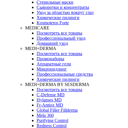
Стерильные маски
Сыворотки и концентраты
Уход за областью вокруг глаз
Химические пилинги
Kosmoteros Forte
MEDICARE
Посмотреть все товары
Профессиональный уход
Домашний уход
MEDI+DERMA
Посмотреть все товары
Промонаборы
Аппаратные гели
Микронидлинг
Профессиональные средства
Химические пилинги
MEDI+DERMA BY SESDERMA
Посмотреть все товары
C-Defense MD
Hylanses MD
Fr‑Antiox MD
Global Filler Fillderma
Mela 360
Purifying Control
Redness Control