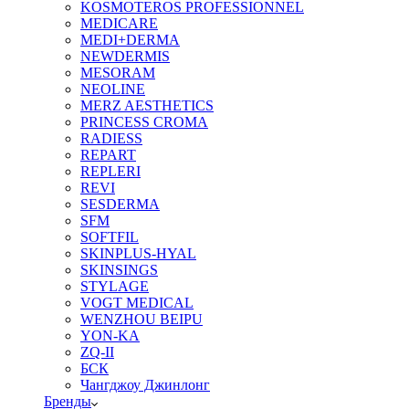
KOSMOTEROS PROFESSIONNEL
MEDICARE
MEDI+DERMA
NEWDERMIS
MESORAM
NEOLINE
MERZ AESTHETICS
PRINCESS CROMA
RADIESS
REPART
REPLERI
REVI
SESDERMA
SFM
SOFTFIL
SKINPLUS-HYAL
SKINSINGS
STYLAGE
VOGT MEDICAL
WENZHOU BEIPU
YON-KA
ZQ-II
БСК
Чангджоу Джинлонг
Бренды