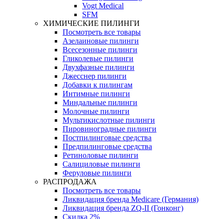
Vogt Medical
SFM
ХИМИЧЕСКИЕ ПИЛИНГИ
Посмотреть все товары
Азелаиновые пилинги
Всесезонные пилинги
Гликолевые пилинги
Двухфазные пилинги
Джесснер пилинги
Добавки к пилингам
Интимные пилинги
Миндальные пилинги
Молочные пилинги
Мультикислотные пилинги
Пировиноградные пилинги
Постпилинговые средства
Предпилинговые средства
Ретиноловые пилинги
Салициловые пилинги
Феруловые пилинги
РАСПРОДАЖА
Посмотреть все товары
Ликвидация бренда Medicare (Германия)
Ликвидация бренда ZQ-II (Гонконг)
Скидка 2%