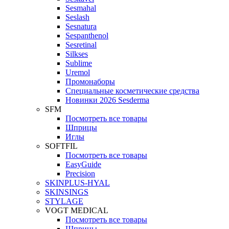
Sesmahal
Seslash
Sesnatura
Sespanthenol
Sesretinal
Silkses
Sublime
Uremol
Промонаборы
Специальные косметические средства
Новинки 2026 Sesderma
SFM
Посмотреть все товары
Шприцы
Иглы
SOFTFIL
Посмотреть все товары
EasyGuide
Precision
SKINPLUS-HYAL
SKINSINGS
STYLAGE
VOGT MEDICAL
Посмотреть все товары
Шприцы