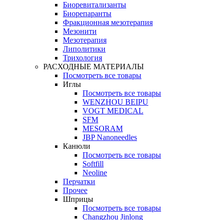
Биоревитализанты
Биорепаранты
Фракционная мезотерапия
Мезонити
Мезотерапия
Липолитики
Трихология
РАСХОДНЫЕ МАТЕРИАЛЫ
Посмотреть все товары
Иглы
Посмотреть все товары
WENZHOU BEIPU
VOGT MEDICAL
SFM
MESORAM
JBP Nanoneedles
Канюли
Посмотреть все товары
Softfill
Neoline
Перчатки
Прочее
Шприцы
Посмотреть все товары
Changzhou Jinlong