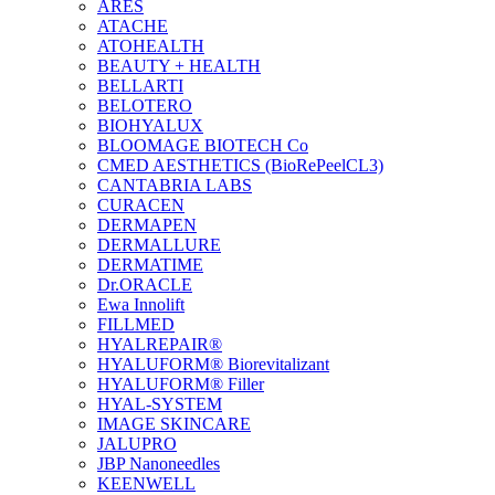
ARES
ATACHE
ATOHEALTH
BEAUTY + HEALTH
BELLARTI
BELOTERO
BIOHYALUX
BLOOMAGE BIOTECH Co
CMED AESTHETICS (BioRePeelCL3)
CANTABRIA LABS
CURACEN
DERMAPEN
DERMALLURE
DERMATIME
Dr.ORACLE
Ewa Innolift
FILLMED
НYALREPAIR®
HYALUFORM® Biorevitalizant
HYALUFORM® Filler
HYAL-SYSTEM
IMAGE SKINCARE
JALUPRO
JBP Nanoneedles
KEENWELL