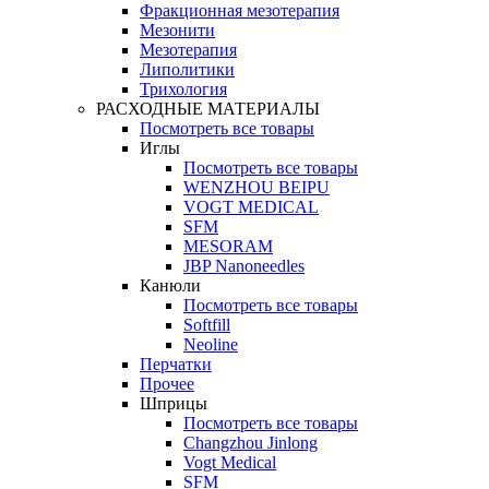
Фракционная мезотерапия
Мезонити
Мезотерапия
Липолитики
Трихология
РАСХОДНЫЕ МАТЕРИАЛЫ
Посмотреть все товары
Иглы
Посмотреть все товары
WENZHOU BEIPU
VOGT MEDICAL
SFM
MESORAM
JBP Nanoneedles
Канюли
Посмотреть все товары
Softfill
Neoline
Перчатки
Прочее
Шприцы
Посмотреть все товары
Changzhou Jinlong
Vogt Medical
SFM