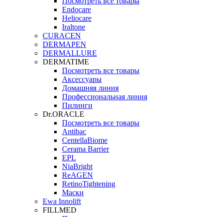
Посмотреть все товары
Endocare
Heliocare
Iraltone
CURACEN
DERMAPEN
DERMALLURE
DERMATIME
Посмотреть все товары
Аксессуары
Домашняя линия
Профессиональная линия
Пилинги
Dr.ORACLE
Посмотреть все товары
Antibac
CentellaBiome
Cerama Barrier
EPL
NiaBright
ReAGEN
RetinoTightening
Маски
Ewa Innolift
FILLMED