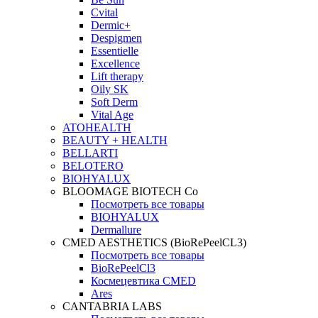
Cvital
Dermic+
Despigmen
Essentielle
Excellence
Lift therapy
Oily SK
Soft Derm
Vital Age
ATOHEALTH
BEAUTY + HEALTH
BELLARTI
BELOTERO
BIOHYALUX
BLOOMAGE BIOTECH Co
Посмотреть все товары
BIOHYALUX
Dermallure
CMED AESTHETICS (BioRePeelCL3)
Посмотреть все товары
BioRePeelCl3
Космецевтика CMED
Ares
CANTABRIA LABS