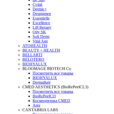
Cvital
Dermic+
Despigmen
Essentielle
Excellence
Lift therapy
Oily SK
Soft Derm
Vital Age
ATOHEALTH
BEAUTY + HEALTH
BELLARTI
BELOTERO
BIOHYALUX
BLOOMAGE BIOTECH Co
Посмотреть все товары
BIOHYALUX
Dermallure
CMED AESTHETICS (BioRePeelCL3)
Посмотреть все товары
BioRePeelCl3
Космецевтика CMED
Ares
CANTABRIA LABS