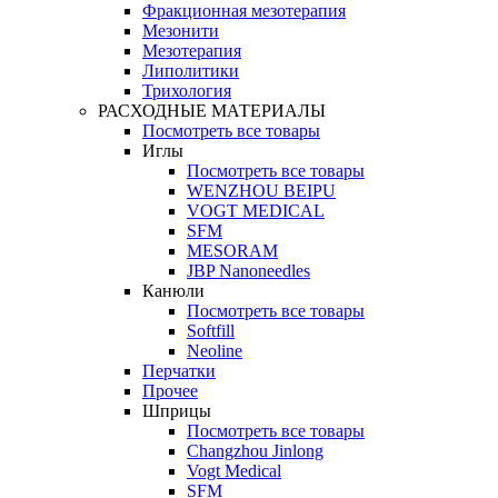
Фракционная мезотерапия
Мезонити
Мезотерапия
Липолитики
Трихология
РАСХОДНЫЕ МАТЕРИАЛЫ
Посмотреть все товары
Иглы
Посмотреть все товары
WENZHOU BEIPU
VOGT MEDICAL
SFM
MESORAM
JBP Nanoneedles
Канюли
Посмотреть все товары
Softfill
Neoline
Перчатки
Прочее
Шприцы
Посмотреть все товары
Changzhou Jinlong
Vogt Medical
SFM