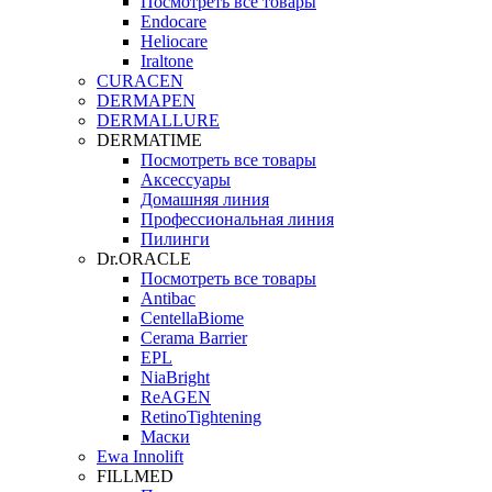
Посмотреть все товары
Endocare
Heliocare
Iraltone
CURACEN
DERMAPEN
DERMALLURE
DERMATIME
Посмотреть все товары
Аксессуары
Домашняя линия
Профессиональная линия
Пилинги
Dr.ORACLE
Посмотреть все товары
Antibac
CentellaBiome
Cerama Barrier
EPL
NiaBright
ReAGEN
RetinoTightening
Маски
Ewa Innolift
FILLMED