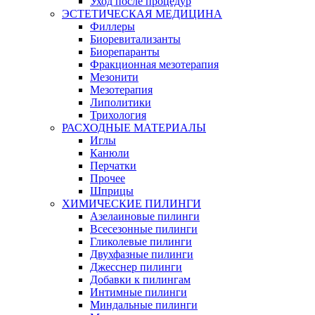
Уход после процедур
ЭСТЕТИЧЕСКАЯ МЕДИЦИНА
Филлеры
Биоревитализанты
Биорепаранты
Фракционная мезотерапия
Мезонити
Мезотерапия
Липолитики
Трихология
РАСХОДНЫЕ МАТЕРИАЛЫ
Иглы
Канюли
Перчатки
Прочее
Шприцы
ХИМИЧЕСКИЕ ПИЛИНГИ
Азелаиновые пилинги
Всесезонные пилинги
Гликолевые пилинги
Двухфазные пилинги
Джесснер пилинги
Добавки к пилингам
Интимные пилинги
Миндальные пилинги