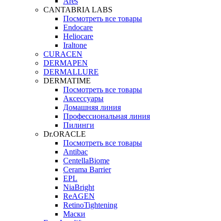
Ares
CANTABRIA LABS
Посмотреть все товары
Endocare
Heliocare
Iraltone
CURACEN
DERMAPEN
DERMALLURE
DERMATIME
Посмотреть все товары
Аксессуары
Домашняя линия
Профессиональная линия
Пилинги
Dr.ORACLE
Посмотреть все товары
Antibac
CentellaBiome
Cerama Barrier
EPL
NiaBright
ReAGEN
RetinoTightening
Маски