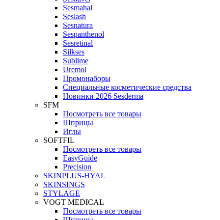
Sesmahal
Seslash
Sesnatura
Sespanthenol
Sesretinal
Silkses
Sublime
Uremol
Промонаборы
Специальные косметические средства
Новинки 2026 Sesderma
SFM
Посмотреть все товары
Шприцы
Иглы
SOFTFIL
Посмотреть все товары
EasyGuide
Precision
SKINPLUS-HYAL
SKINSINGS
STYLAGE
VOGT MEDICAL
Посмотреть все товары
Шприцы