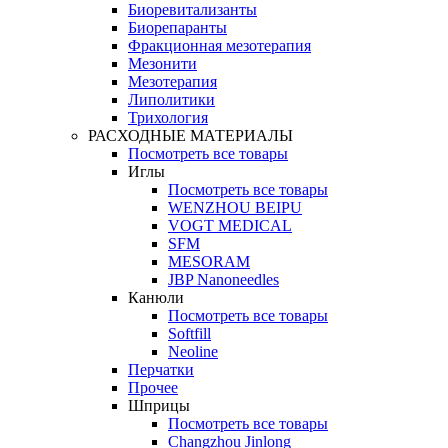
Биоревитализанты
Биорепаранты
Фракционная мезотерапия
Мезонити
Мезотерапия
Липолитики
Трихология
РАСХОДНЫЕ МАТЕРИАЛЫ
Посмотреть все товары
Иглы
Посмотреть все товары
WENZHOU BEIPU
VOGT MEDICAL
SFM
MESORAM
JBP Nanoneedles
Канюли
Посмотреть все товары
Softfill
Neoline
Перчатки
Прочее
Шприцы
Посмотреть все товары
Changzhou Jinlong