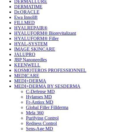
DERMALLURE
DERMATIME
Dr.ORACLE
Ewa Innolift
FILLMED
НYALREPAIR®
HYALUFORM® Biorevitalizant
HYALUFORM® Filler
HYAL-SYSTEM
IMAGE SKINCARE
JALUPRO
JBP Nanoneedles
KEENWELL
KOSMOTEROS PROFESSIONNEL
MEDICARE
MEDI+DERMA
MEDI+DERMA BY SESDERMA
C-Defense MD
Hylanses MD
Fr‑Antiox MD
Global Filler Fillderma
Mela 360
Purifying Control
Redness Control
Sens-Age MD