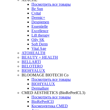
Посмотреть все товары
Be Sun
Cvital
Dermic+
Despigmen
Essentielle
Excellence
Lift therapy
Oily SK
Soft Derm
Vital Age
ATOHEALTH
BEAUTY + HEALTH
BELLARTI
BELOTERO
BIOHYALUX
BLOOMAGE BIOTECH Co
Посмотреть все товары
BIOHYALUX
Dermallure
CMED AESTHETICS (BioRePeelCL3)
Посмотреть все товары
BioRePeelCl3
Космецевтика CMED