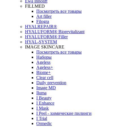
Ewa Innolift
FILLMED
Посмотреть все товары
Art filler
Filogra
НYALREPAIR®
HYALUFORM® Biorevitalizant
HYALUFORM® Filler
HYAL-SYSTEM
IMAGE SKINCARE
Посмотреть все товары
Наборы
Ageless
Ageless+
Biome+
Clear cell
Daily prevention
Image MD
Iluma
I Beauty
I Enhance
I Mask
I Peel - химические пилинги
I Trial
Ormedic