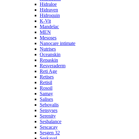
Hidraloe
Hidraven
Hidroquin
K-Vit
Mandelac
MEN
Mesoses
Nanocare intimate
Nutrises
Oceanskin
Repaskin
Resveraderm
Reti Age
Retises
Retisil
Rosoil
Samay
Salises
Sebovalis
Sensyses
Serenity
Sesbalance
Sescacay
Sesgen 32
Seskavel