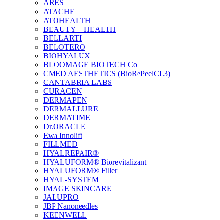
ARES
ATACHE
ATOHEALTH
BEAUTY + HEALTH
BELLARTI
BELOTERO
BIOHYALUX
BLOOMAGE BIOTECH Co
CMED AESTHETICS (BioRePeelCL3)
CANTABRIA LABS
CURACEN
DERMAPEN
DERMALLURE
DERMATIME
Dr.ORACLE
Ewa Innolift
FILLMED
НYALREPAIR®
HYALUFORM® Biorevitalizant
HYALUFORM® Filler
HYAL-SYSTEM
IMAGE SKINCARE
JALUPRO
JBP Nanoneedles
KEENWELL