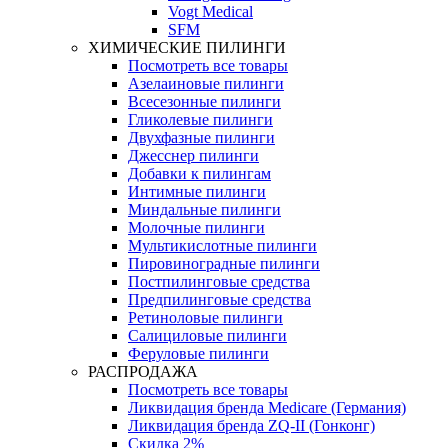
Vogt Medical
SFM
ХИМИЧЕСКИЕ ПИЛИНГИ
Посмотреть все товары
Азелаиновые пилинги
Всесезонные пилинги
Гликолевые пилинги
Двухфазные пилинги
Джесснер пилинги
Добавки к пилингам
Интимные пилинги
Миндальные пилинги
Молочные пилинги
Мультикислотные пилинги
Пировиноградные пилинги
Постпилинговые средства
Предпилинговые средства
Ретиноловые пилинги
Салициловые пилинги
Феруловые пилинги
РАСПРОДАЖА
Посмотреть все товары
Ликвидация бренда Medicare (Германия)
Ликвидация бренда ZQ-II (Гонконг)
Скидка 2%