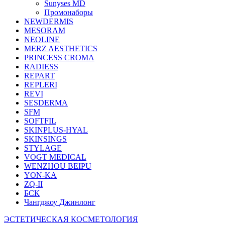
Sunyses MD
Промонаборы
NEWDERMIS
MESORAM
NEOLINE
MERZ AESTHETICS
PRINCESS CROMA
RADIESS
REPART
REPLERI
REVI
SESDERMA
SFM
SOFTFIL
SKINPLUS-HYAL
SKINSINGS
STYLAGE
VOGT MEDICAL
WENZHOU BEIPU
YON-KA
ZQ-II
БСК
Чангджоу Джинлонг
ЭСТЕТИЧЕСКАЯ КОСМЕТОЛОГИЯ