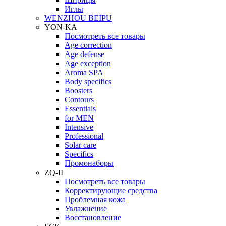
Иглы
WENZHOU BEIPU
YON-KA
Посмотреть все товары
Age correction
Age defense
Age exception
Aroma SPA
Body specifics
Boosters
Contours
Essentials
for MEN
Intensive
Professional
Solar care
Specifics
Промонаборы
ZQ-II
Посмотреть все товары
Корректирующие средства
Проблемная кожа
Увлажнение
Восстановление