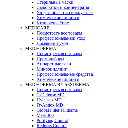
Стерильные маски
Сыворотки и концентраты
Уход за областью вокруг глаз
Химические пилинги
Kosmoteros Forte
MEDICARE
Посмотреть все товары
Профессиональный уход
Домашний уход
MEDI+DERMA
Посмотреть все товары
Промонаборы
Аппаратные гели
Микронидлинг
Профессиональные средства
Химические пилинги
MEDI+DERMA BY SESDERMA
Посмотреть все товары
C-Defense MD
Hylanses MD
Fr‑Antiox MD
Global Filler Fillderma
Mela 360
Purifying Control
Redness Control