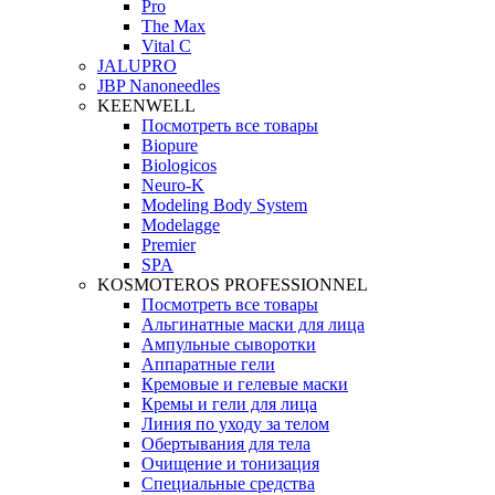
Pro
The Max
Vital C
JALUPRO
JBP Nanoneedles
KEENWELL
Посмотреть все товары
Biopure
Biologicos
Neuro‑K
Modeling Body System
Modelagge
Premier
SPA
KOSMOTEROS PROFESSIONNEL
Посмотреть все товары
Альгинатные маски для лица
Ампульные сыворотки
Аппаратные гели
Кремовые и гелевые маски
Кремы и гели для лица
Линия по уходу за телом
Обертывания для тела
Очищение и тонизация
Специальные средства