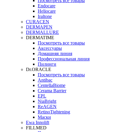
Посмотреть все товары
Endocare
Heliocare
Iraltone
CURACEN
DERMAPEN
DERMALLURE
DERMATIME
Посмотреть все товары
Аксессуары
Домашняя линия
Профессиональная линия
Пилинги
Dr.ORACLE
Посмотреть все товары
Antibac
CentellaBiome
Cerama Barrier
EPL
NiaBright
ReAGEN
RetinoTightening
Маски
Ewa Innolift
FILLMED