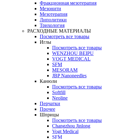
Фракционная мезотерапия
Мезонити
Мезотерапия
Липолитики
Трихология
РАСХОДНЫЕ МАТЕРИАЛЫ
Посмотреть все товары
Иглы
Посмотреть все товары
WENZHOU BEIPU
VOGT MEDICAL
SFM
MESORAM
JBP Nanoneedles
Канюли
Посмотреть все товары
Softfill
Neoline
Перчатки
Прочее
Шприцы
Посмотреть все товары
Changzhou Jinlong
Vogt Medical
SFM