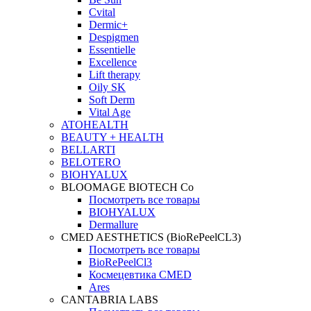
Cvital
Dermic+
Despigmen
Essentielle
Excellence
Lift therapy
Oily SK
Soft Derm
Vital Age
ATOHEALTH
BEAUTY + HEALTH
BELLARTI
BELOTERO
BIOHYALUX
BLOOMAGE BIOTECH Co
Посмотреть все товары
BIOHYALUX
Dermallure
CMED AESTHETICS (BioRePeelCL3)
Посмотреть все товары
BioRePeelCl3
Космецевтика CMED
Ares
CANTABRIA LABS