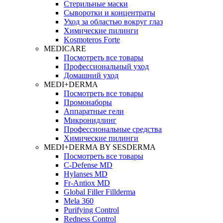
Стерильные маски
Сыворотки и концентраты
Уход за областью вокруг глаз
Химические пилинги
Kosmoteros Forte
MEDICARE
Посмотреть все товары
Профессиональный уход
Домашний уход
MEDI+DERMA
Посмотреть все товары
Промонаборы
Аппаратные гели
Микронидлинг
Профессиональные средства
Химические пилинги
MEDI+DERMA BY SESDERMA
Посмотреть все товары
C-Defense MD
Hylanses MD
Fr‑Antiox MD
Global Filler Fillderma
Mela 360
Purifying Control
Redness Control