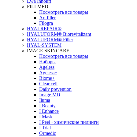
Ewa Innolift
FILLMED
Посмотреть все товары
Art filler
Filogra
НYALREPAIR®
HYALUFORM® Biorevitalizant
HYALUFORM® Filler
HYAL-SYSTEM
IMAGE SKINCARE
Посмотреть все товары
Наборы
Ageless
Ageless+
Biome+
Clear cell
Daily prevention
Image MD
Iluma
I Beauty
I Enhance
I Mask
I Peel - химические пилинги
I Trial
Ormedic