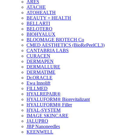
ARES
ATACHE
ATOHEALTH
BEAUTY + HEALTH
BELLARTI
BELOTERO
BIOHYALUX
BLOOMAGE BIOTECH Co
CMED AESTHETICS (BioRePeelCL3)
CANTABRIA LABS
CURACEN
DERMAPEN
DERMALLURE
DERMATIME
Dr.ORACLE
Ewa Innolift
FILLMED
НYALREPAIR®
HYALUFORM® Biorevitalizant
HYALUFORM® Filler
HYAL-SYSTEM
IMAGE SKINCARE
JALUPRO
JBP Nanoneedles
KEENWELL