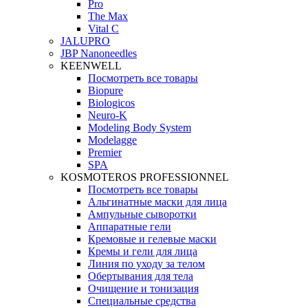
Pro
The Max
Vital C
JALUPRO
JBP Nanoneedles
KEENWELL
Посмотреть все товары
Biopure
Biologicos
Neuro‑K
Modeling Body System
Modelagge
Premier
SPA
KOSMOTEROS PROFESSIONNEL
Посмотреть все товары
Альгинатные маски для лица
Ампульные сыворотки
Аппаратные гели
Кремовые и гелевые маски
Кремы и гели для лица
Линия по уходу за телом
Обертывания для тела
Очищение и тонизация
Специальные средства