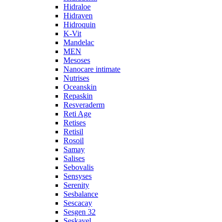
Hidraloe
Hidraven
Hidroquin
K-Vit
Mandelac
MEN
Mesoses
Nanocare intimate
Nutrises
Oceanskin
Repaskin
Resveraderm
Reti Age
Retises
Retisil
Rosoil
Samay
Salises
Sebovalis
Sensyses
Serenity
Sesbalance
Sescacay
Sesgen 32
Seskavel