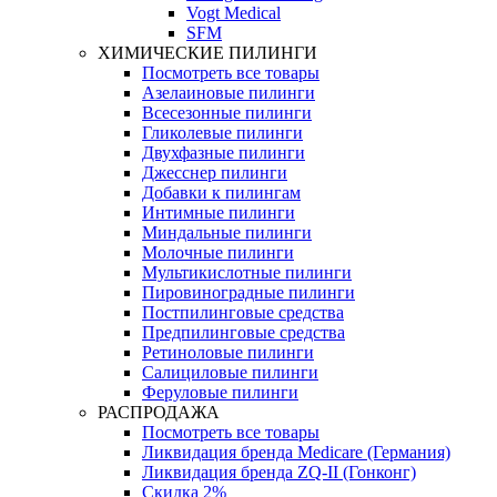
Vogt Medical
SFM
ХИМИЧЕСКИЕ ПИЛИНГИ
Посмотреть все товары
Азелаиновые пилинги
Всесезонные пилинги
Гликолевые пилинги
Двухфазные пилинги
Джесснер пилинги
Добавки к пилингам
Интимные пилинги
Миндальные пилинги
Молочные пилинги
Мультикислотные пилинги
Пировиноградные пилинги
Постпилинговые средства
Предпилинговые средства
Ретиноловые пилинги
Салициловые пилинги
Феруловые пилинги
РАСПРОДАЖА
Посмотреть все товары
Ликвидация бренда Medicare (Германия)
Ликвидация бренда ZQ-II (Гонконг)
Скидка 2%