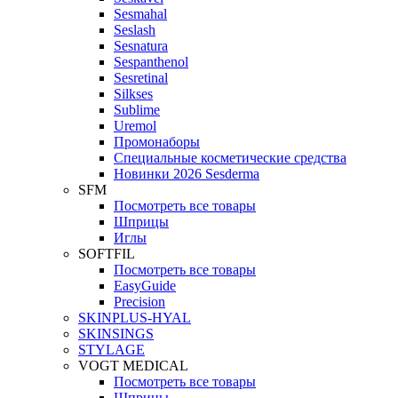
Sesmahal
Seslash
Sesnatura
Sespanthenol
Sesretinal
Silkses
Sublime
Uremol
Промонаборы
Специальные косметические средства
Новинки 2026 Sesderma
SFM
Посмотреть все товары
Шприцы
Иглы
SOFTFIL
Посмотреть все товары
EasyGuide
Precision
SKINPLUS-HYAL
SKINSINGS
STYLAGE
VOGT MEDICAL
Посмотреть все товары
Шприцы