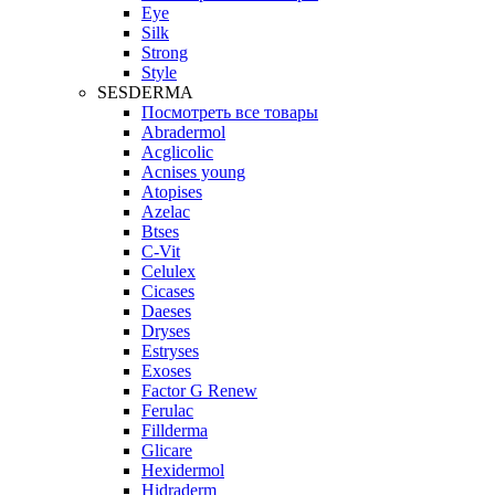
Eye
Silk
Strong
Style
SESDERMA
Посмотреть все товары
Abradermol
Acglicolic
Acnises young
Atopises
Azelac
Btses
C-Vit
Celulex
Cicases
Daeses
Dryses
Estryses
Exoses
Factor G Renew
Ferulac
Fillderma
Glicare
Hexidermol
Hidraderm