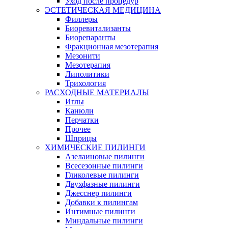
Уход после процедур
ЭСТЕТИЧЕСКАЯ МЕДИЦИНА
Филлеры
Биоревитализанты
Биорепаранты
Фракционная мезотерапия
Мезонити
Мезотерапия
Липолитики
Трихология
РАСХОДНЫЕ МАТЕРИАЛЫ
Иглы
Канюли
Перчатки
Прочее
Шприцы
ХИМИЧЕСКИЕ ПИЛИНГИ
Азелаиновые пилинги
Всесезонные пилинги
Гликолевые пилинги
Двухфазные пилинги
Джесснер пилинги
Добавки к пилингам
Интимные пилинги
Миндальные пилинги