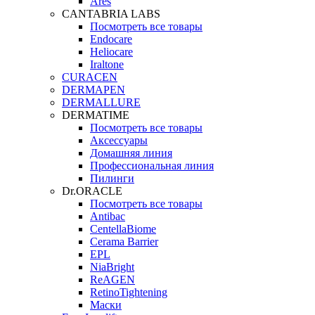
Ares
CANTABRIA LABS
Посмотреть все товары
Endocare
Heliocare
Iraltone
CURACEN
DERMAPEN
DERMALLURE
DERMATIME
Посмотреть все товары
Аксессуары
Домашняя линия
Профессиональная линия
Пилинги
Dr.ORACLE
Посмотреть все товары
Antibac
CentellaBiome
Cerama Barrier
EPL
NiaBright
ReAGEN
RetinoTightening
Маски