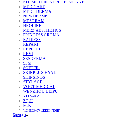
KOSMOTEROS PROFESSIONNEL
MEDICARE
MEDI+DERMA
NEWDERMIS
MESORAM
NEOLINE
MERZ AESTHETICS
PRINCESS CROMA
RADIESS
REPART
REPLERI
REVI
SESDERMA
SFM
SOFTFIL
SKINPLUS-HYAL
SKINSINGS
STYLAGE
VOGT MEDICAL
WENZHOU BEIPU
YON-KA
ZQ-II
БСК
Чангджоу Джинлонг
Бренды