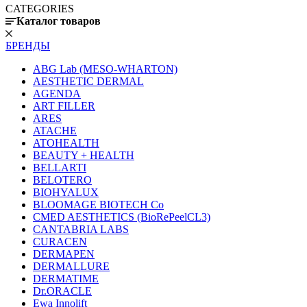
CATEGORIES
Каталог товаров
БРЕНДЫ
ABG Lab (MESO-WHARTON)
AESTHETIC DERMAL
AGENDA
ART FILLER
ARES
ATACHE
ATOHEALTH
BEAUTY + HEALTH
BELLARTI
BELOTERO
BIOHYALUX
BLOOMAGE BIOTECH Co
CMED AESTHETICS (BioRePeelCL3)
CANTABRIA LABS
CURACEN
DERMAPEN
DERMALLURE
DERMATIME
Dr.ORACLE
Ewa Innolift