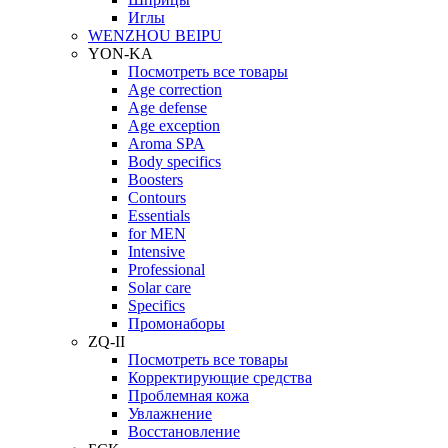
Иглы
WENZHOU BEIPU
YON-KA
Посмотреть все товары
Age correction
Age defense
Age exception
Aroma SPA
Body specifics
Boosters
Contours
Essentials
for MEN
Intensive
Professional
Solar care
Specifics
Промонаборы
ZQ-II
Посмотреть все товары
Корректирующие средства
Проблемная кожа
Увлажнение
Восстановление