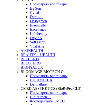
Посмотреть все товары
Be Sun
Cvital
Dermic+
Despigmen
Essentielle
Excellence
Lift therapy
Oily SK
Soft Derm
Vital Age
ATOHEALTH
BEAUTY + HEALTH
BELLARTI
BELOTERO
BIOHYALUX
BLOOMAGE BIOTECH Co
Посмотреть все товары
BIOHYALUX
Dermallure
CMED AESTHETICS (BioRePeelCL3)
Посмотреть все товары
BioRePeelCl3
Космецевтика CMED