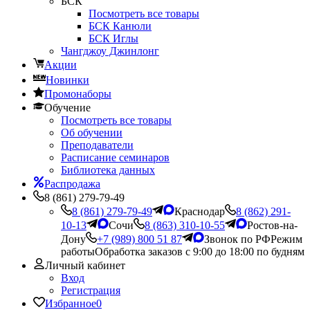
БСК
Посмотреть все товары
БСК Канюли
БСК Иглы
Чангджоу Джинлонг
Акции
Новинки
Промонаборы
Обучение
Посмотреть все товары
Об обучении
Преподаватели
Расписание семинаров
Библиотека данных
Распродажа
8 (861) 279-79-49
8 (861) 279-79-49
Краснодар
8 (862) 291-
10-13
Сочи
8 (863) 310-10-55
Ростов-на-
Дону
+7 (989) 800 51 87
Звонок по РФ
Режим
работы
Обработка заказов с 9:00 до 18:00 по будням
Личный кабинет
Вход
Регистрация
Избранное
0