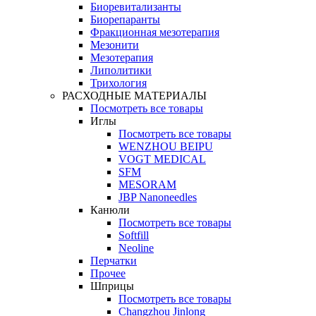
Биоревитализанты
Биорепаранты
Фракционная мезотерапия
Мезонити
Мезотерапия
Липолитики
Трихология
РАСХОДНЫЕ МАТЕРИАЛЫ
Посмотреть все товары
Иглы
Посмотреть все товары
WENZHOU BEIPU
VOGT MEDICAL
SFM
MESORAM
JBP Nanoneedles
Канюли
Посмотреть все товары
Softfill
Neoline
Перчатки
Прочее
Шприцы
Посмотреть все товары
Changzhou Jinlong