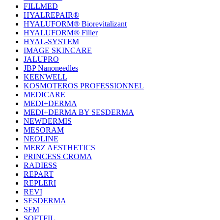
FILLMED
НYALREPAIR®
HYALUFORM® Biorevitalizant
HYALUFORM® Filler
HYAL-SYSTEM
IMAGE SKINCARE
JALUPRO
JBP Nanoneedles
KEENWELL
KOSMOTEROS PROFESSIONNEL
MEDICARE
MEDI+DERMA
MEDI+DERMA BY SESDERMA
NEWDERMIS
MESORAM
NEOLINE
MERZ AESTHETICS
PRINCESS CROMA
RADIESS
REPART
REPLERI
REVI
SESDERMA
SFM
SOFTFIL