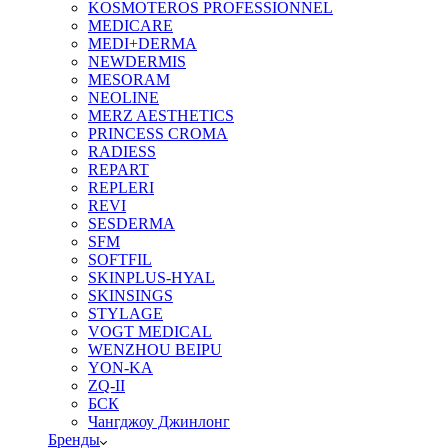
KOSMOTEROS PROFESSIONNEL
MEDICARE
MEDI+DERMA
NEWDERMIS
MESORAM
NEOLINE
MERZ AESTHETICS
PRINCESS CROMA
RADIESS
REPART
REPLERI
REVI
SESDERMA
SFM
SOFTFIL
SKINPLUS-HYAL
SKINSINGS
STYLAGE
VOGT MEDICAL
WENZHOU BEIPU
YON-KA
ZQ-II
БСК
Чангджоу Джинлонг
Бренды