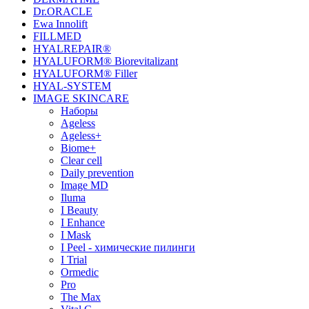
Dr.ORACLE
Ewa Innolift
FILLMED
НYALREPAIR®
HYALUFORM® Biorevitalizant
HYALUFORM® Filler
HYAL-SYSTEM
IMAGE SKINCARE
Наборы
Ageless
Ageless+
Biome+
Clear cell
Daily prevention
Image MD
Iluma
I Beauty
I Enhance
I Mask
I Peel - химические пилинги
I Trial
Ormedic
Pro
The Max