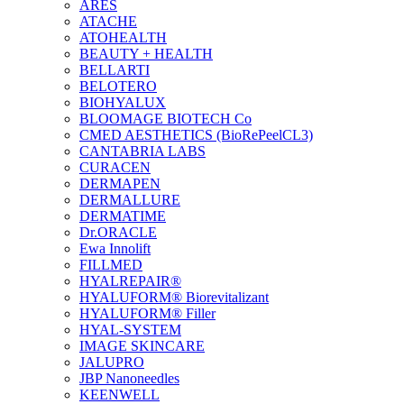
ARES
ATACHE
ATOHEALTH
BEAUTY + HEALTH
BELLARTI
BELOTERO
BIOHYALUX
BLOOMAGE BIOTECH Co
CMED AESTHETICS (BioRePeelCL3)
CANTABRIA LABS
CURACEN
DERMAPEN
DERMALLURE
DERMATIME
Dr.ORACLE
Ewa Innolift
FILLMED
НYALREPAIR®
HYALUFORM® Biorevitalizant
HYALUFORM® Filler
HYAL-SYSTEM
IMAGE SKINCARE
JALUPRO
JBP Nanoneedles
KEENWELL