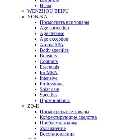
Иглы
WENZHOU BEIPU
YON-KA
Посмотреть все товары
Age correction
Age defense
Age exception
Aroma SPA
Body specifics
Boosters
Contours
Essentials
for MEN
Intensive
Professional
Solar care
Specifics
Промонаборы
ZQ-II
Посмотреть все товары
Корректирующие средства
Проблемная кожа
Увлажнение
Восстановление