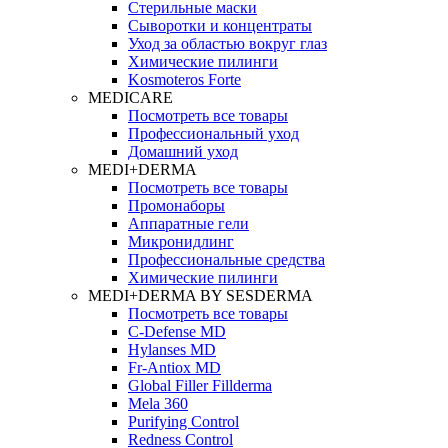
Стерильные маски
Сыворотки и концентраты
Уход за областью вокруг глаз
Химические пилинги
Kosmoteros Forte
MEDICARE
Посмотреть все товары
Профессиональный уход
Домашний уход
MEDI+DERMA
Посмотреть все товары
Промонаборы
Аппаратные гели
Микронидлинг
Профессиональные средства
Химические пилинги
MEDI+DERMA BY SESDERMA
Посмотреть все товары
C-Defense MD
Hylanses MD
Fr‑Antiox MD
Global Filler Fillderma
Mela 360
Purifying Control
Redness Control