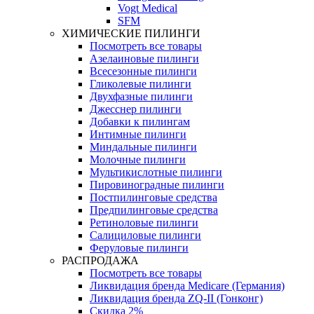
Vogt Medical
SFM
ХИМИЧЕСКИЕ ПИЛИНГИ
Посмотреть все товары
Азелаиновые пилинги
Всесезонные пилинги
Гликолевые пилинги
Двухфазные пилинги
Джесснер пилинги
Добавки к пилингам
Интимные пилинги
Миндальные пилинги
Молочные пилинги
Мультикислотные пилинги
Пировиноградные пилинги
Постпилинговые средства
Предпилинговые средства
Ретиноловые пилинги
Салициловые пилинги
Феруловые пилинги
РАСПРОДАЖА
Посмотреть все товары
Ликвидация бренда Medicare (Германия)
Ликвидация бренда ZQ-II (Гонконг)
Скидка 2%