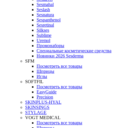
Sesmahal
Seslash
Sesnatura
Sespanthenol
Sesretinal
Silkses
Sublime
Uremol
Промонаборы
Специальные косметические средства
Новинки 2026 Sesderma
SFM
Посмотреть все товары
Шприцы
Иглы
SOFTFIL
Посмотреть все товары
EasyGuide
Precision
SKINPLUS-HYAL
SKINSINGS
STYLAGE
VOGT MEDICAL
Посмотреть все товары
Шприцы