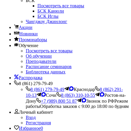
БСК
Посмотреть все товары
БСК Канюли
БСК Иглы
Чангджоу Джинлонг
Акции
Новинки
Промонаборы
Обучение
Посмотреть все товары
Об обучении
Преподаватели
Расписание семинаров
Библиотека данных
Распродажа
8 (861) 279-79-49
8 (861) 279-79-49
Краснодар
8 (862) 291-
10-13
Сочи
8 (863) 310-10-55
Ростов-на-
Дону
+7 (989) 800 51 87
Звонок по РФ
Режим
работы
Обработка заказов с 9:00 до 18:00 по будням
Личный кабинет
Вход
Регистрация
Избранное
0