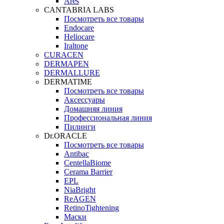
Ares
CANTABRIA LABS
Посмотреть все товары
Endocare
Heliocare
Iraltone
CURACEN
DERMAPEN
DERMALLURE
DERMATIME
Посмотреть все товары
Аксессуары
Домашняя линия
Профессиональная линия
Пилинги
Dr.ORACLE
Посмотреть все товары
Antibac
CentellaBiome
Cerama Barrier
EPL
NiaBright
ReAGEN
RetinoTightening
Маски