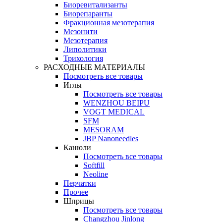
Биоревитализанты
Биорепаранты
Фракционная мезотерапия
Мезонити
Мезотерапия
Липолитики
Трихология
РАСХОДНЫЕ МАТЕРИАЛЫ
Посмотреть все товары
Иглы
Посмотреть все товары
WENZHOU BEIPU
VOGT MEDICAL
SFM
MESORAM
JBP Nanoneedles
Канюли
Посмотреть все товары
Softfill
Neoline
Перчатки
Прочее
Шприцы
Посмотреть все товары
Changzhou Jinlong