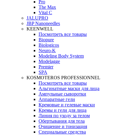
Pro
The Max
Vital C
JALUPRO
JBP Nanoneedles
KEENWELL
Посмотреть все товары
Biopure
Biologicos
Neuro‑K
Modeling Body System
Modelagge
Premier
SPA
KOSMOTEROS PROFESSIONNEL
Посмотреть все товары
Альгинатные маски для лица
Ампульные сыворотки
Аппаратные гели
Кремовые и гелевые маски
Кремы и гели для лица
Линия по уходу за телом
Обертывания для тела
Очищение и тонизация
Специальные средства