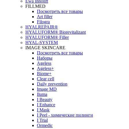
Ewa Innolift
FILLMED
Посмотреть все товары
Art filler
Filogra
НYALREPAIR®
HYALUFORM® Biorevitalizant
HYALUFORM® Filler
HYAL-SYSTEM
IMAGE SKINCARE
Посмотреть все товары
Наборы
Ageless
Ageless+
Biome+
Clear cell
Daily prevention
Image MD
Iluma
I Beauty
I Enhance
I Mask
I Peel - химические пилинги
I Trial
Ormedic