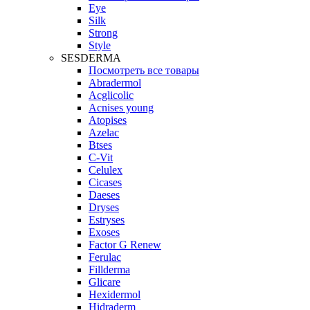
Eye
Silk
Strong
Style
SESDERMA
Посмотреть все товары
Abradermol
Acglicolic
Acnises young
Atopises
Azelac
Btses
C-Vit
Celulex
Cicases
Daeses
Dryses
Estryses
Exoses
Factor G Renew
Ferulac
Fillderma
Glicare
Hexidermol
Hidraderm