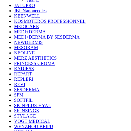
Vital C
JALUPRO
JBP Nanoneedles
KEENWELL
KOSMOTEROS PROFESSIONNEL
MEDICARE
MEDI+DERMA
MEDI+DERMA BY SESDERMA
NEWDERMIS
MESORAM
NEOLINE
MERZ AESTHETICS
PRINCESS CROMA
RADIESS
REPART
REPLERI
REVI
SESDERMA
SFM
SOFTFIL
SKINPLUS-HYAL
SKINSINGS
STYLAGE
VOGT MEDICAL
WENZHOU BEIPU