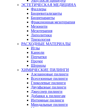
Уход после процедур
ЭСТЕТИЧЕСКАЯ МЕДИЦИНА
Филлеры
Биоревитализанты
Биорепаранты
Фракционная мезотерапия
Мезонити
Мезотерапия
Липолитики
Трихология
РАСХОДНЫЕ МАТЕРИАЛЫ
Иглы
Канюли
Перчатки
Прочее
Шприцы
ХИМИЧЕСКИЕ ПИЛИНГИ
Азелаиновые пилинги
Всесезонные пилинги
Гликолевые пилинги
Двухфазные пилинги
Джесснер пилинги
Добавки к пилингам
Интимные пилинги
Миндальные пилинги