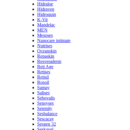
Hidraloe
Hidraven
Hidroquin
K-Vit
Mandelac
MEN
Mesoses
Nanocare intimate
Nutrises
Oceanskin
Repaskin
Resveraderm
Reti Age
Retises
Retisil
Rosoil
Samay
Salises
Sebovalis
Sensyses
Serenity
Sesbalance
Sescacay
Sesgen 32
Seskavel