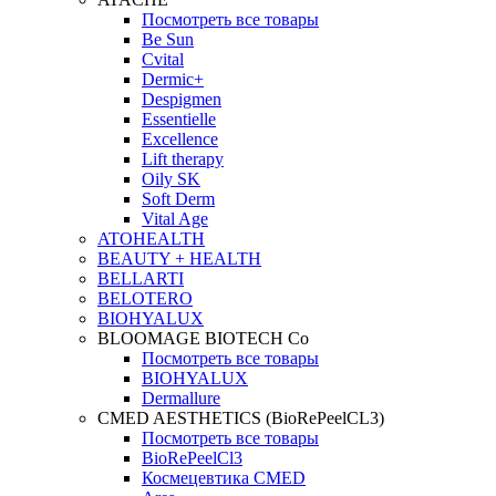
Посмотреть все товары
Be Sun
Cvital
Dermic+
Despigmen
Essentielle
Excellence
Lift therapy
Oily SK
Soft Derm
Vital Age
ATOHEALTH
BEAUTY + HEALTH
BELLARTI
BELOTERO
BIOHYALUX
BLOOMAGE BIOTECH Co
Посмотреть все товары
BIOHYALUX
Dermallure
CMED AESTHETICS (BioRePeelCL3)
Посмотреть все товары
BioRePeelCl3
Космецевтика CMED