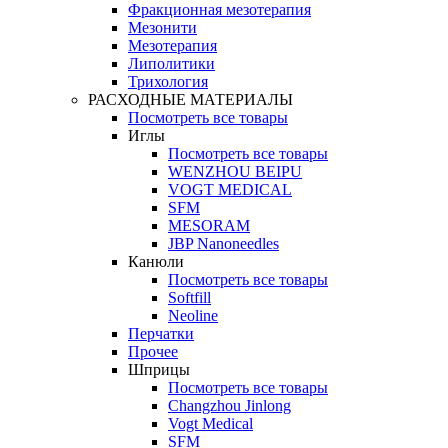
Фракционная мезотерапия
Мезонити
Мезотерапия
Липолитики
Трихология
РАСХОДНЫЕ МАТЕРИАЛЫ
Посмотреть все товары
Иглы
Посмотреть все товары
WENZHOU BEIPU
VOGT MEDICAL
SFM
MESORAM
JBP Nanoneedles
Канюли
Посмотреть все товары
Softfill
Neoline
Перчатки
Прочее
Шприцы
Посмотреть все товары
Changzhou Jinlong
Vogt Medical
SFM