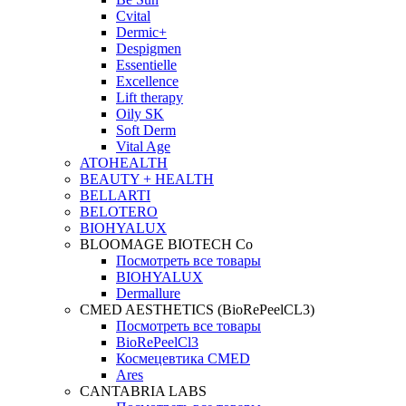
Cvital
Dermic+
Despigmen
Essentielle
Excellence
Lift therapy
Oily SK
Soft Derm
Vital Age
ATOHEALTH
BEAUTY + HEALTH
BELLARTI
BELOTERO
BIOHYALUX
BLOOMAGE BIOTECH Co
Посмотреть все товары
BIOHYALUX
Dermallure
CMED AESTHETICS (BioRePeelCL3)
Посмотреть все товары
BioRePeelCl3
Космецевтика CMED
Ares
CANTABRIA LABS