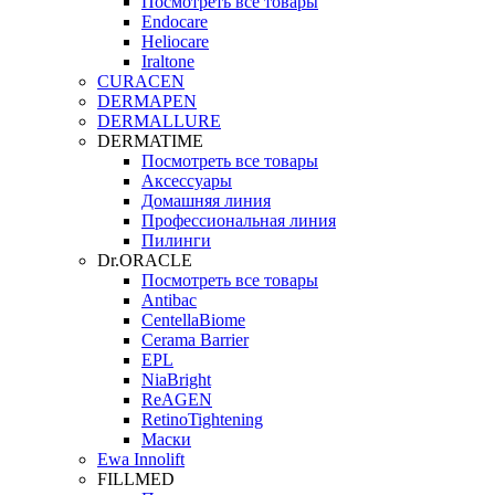
Посмотреть все товары
Endocare
Heliocare
Iraltone
CURACEN
DERMAPEN
DERMALLURE
DERMATIME
Посмотреть все товары
Аксессуары
Домашняя линия
Профессиональная линия
Пилинги
Dr.ORACLE
Посмотреть все товары
Antibac
CentellaBiome
Cerama Barrier
EPL
NiaBright
ReAGEN
RetinoTightening
Маски
Ewa Innolift
FILLMED