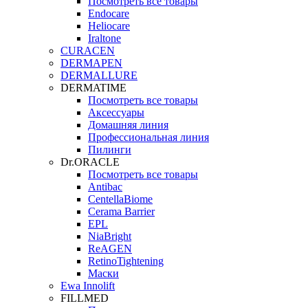
Посмотреть все товары
Endocare
Heliocare
Iraltone
CURACEN
DERMAPEN
DERMALLURE
DERMATIME
Посмотреть все товары
Аксессуары
Домашняя линия
Профессиональная линия
Пилинги
Dr.ORACLE
Посмотреть все товары
Antibac
CentellaBiome
Cerama Barrier
EPL
NiaBright
ReAGEN
RetinoTightening
Маски
Ewa Innolift
FILLMED