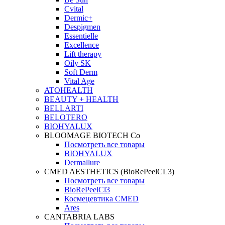
Cvital
Dermic+
Despigmen
Essentielle
Excellence
Lift therapy
Oily SK
Soft Derm
Vital Age
ATOHEALTH
BEAUTY + HEALTH
BELLARTI
BELOTERO
BIOHYALUX
BLOOMAGE BIOTECH Co
Посмотреть все товары
BIOHYALUX
Dermallure
CMED AESTHETICS (BioRePeelCL3)
Посмотреть все товары
BioRePeelCl3
Космецевтика CMED
Ares
CANTABRIA LABS