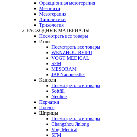
Фракционная мезотерапия
Мезонити
Мезотерапия
Липолитики
Трихология
РАСХОДНЫЕ МАТЕРИАЛЫ
Посмотреть все товары
Иглы
Посмотреть все товары
WENZHOU BEIPU
VOGT MEDICAL
SFM
MESORAM
JBP Nanoneedles
Канюли
Посмотреть все товары
Softfill
Neoline
Перчатки
Прочее
Шприцы
Посмотреть все товары
Changzhou Jinlong
Vogt Medical
SFM