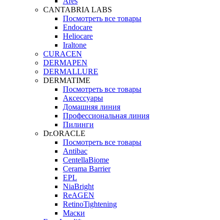
Ares
CANTABRIA LABS
Посмотреть все товары
Endocare
Heliocare
Iraltone
CURACEN
DERMAPEN
DERMALLURE
DERMATIME
Посмотреть все товары
Аксессуары
Домашняя линия
Профессиональная линия
Пилинги
Dr.ORACLE
Посмотреть все товары
Antibac
CentellaBiome
Cerama Barrier
EPL
NiaBright
ReAGEN
RetinoTightening
Маски