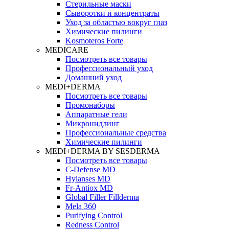
Стерильные маски
Сыворотки и концентраты
Уход за областью вокруг глаз
Химические пилинги
Kosmoteros Forte
MEDICARE
Посмотреть все товары
Профессиональный уход
Домашний уход
MEDI+DERMA
Посмотреть все товары
Промонаборы
Аппаратные гели
Микронидлинг
Профессиональные средства
Химические пилинги
MEDI+DERMA BY SESDERMA
Посмотреть все товары
C-Defense MD
Hylanses MD
Fr‑Antiox MD
Global Filler Fillderma
Mela 360
Purifying Control
Redness Control