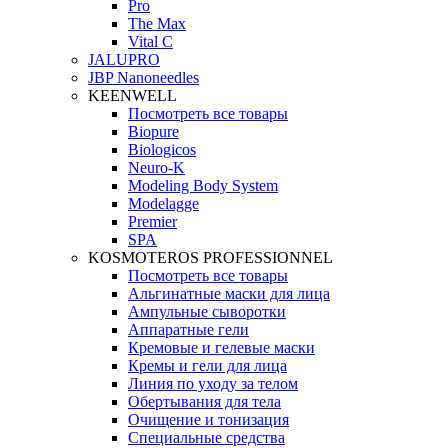
Pro
The Max
Vital C
JALUPRO
JBP Nanoneedles
KEENWELL
Посмотреть все товары
Biopure
Biologicos
Neuro‑K
Modeling Body System
Modelagge
Premier
SPA
KOSMOTEROS PROFESSIONNEL
Посмотреть все товары
Альгинатные маски для лица
Ампульные сыворотки
Аппаратные гели
Кремовые и гелевые маски
Кремы и гели для лица
Линия по уходу за телом
Обертывания для тела
Очищение и тонизация
Специальные средства