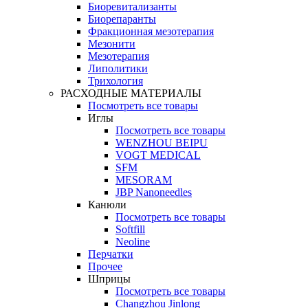
Биоревитализанты
Биорепаранты
Фракционная мезотерапия
Мезонити
Мезотерапия
Липолитики
Трихология
РАСХОДНЫЕ МАТЕРИАЛЫ
Посмотреть все товары
Иглы
Посмотреть все товары
WENZHOU BEIPU
VOGT MEDICAL
SFM
MESORAM
JBP Nanoneedles
Канюли
Посмотреть все товары
Softfill
Neoline
Перчатки
Прочее
Шприцы
Посмотреть все товары
Changzhou Jinlong