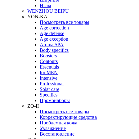
Иглы
WENZHOU BEIPU
YON-KA
Посмотреть все товары
Age correction
Age defense
Age exception
Aroma SPA
Body specifics
Boosters
Contours
Essentials
for MEN
Intensive
Professional
Solar care
Specifics
Промонаборы
ZQ-II
Посмотреть все товары
Корректирующие средства
Проблемная кожа
Увлажнение
Восстановление