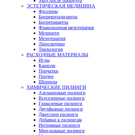
Уход после процедур
ЭСТЕТИЧЕСКАЯ МЕДИЦИНА
Филлеры
Биоревитализанты
Биорепаранты
Фракционная мезотерапия
Мезонити
Мезотерапия
Липолитики
Трихология
РАСХОДНЫЕ МАТЕРИАЛЫ
Иглы
Канюли
Перчатки
Прочее
Шприцы
ХИМИЧЕСКИЕ ПИЛИНГИ
Азелаиновые пилинги
Всесезонные пилинги
Гликолевые пилинги
Двухфазные пилинги
Джесснер пилинги
Добавки к пилингам
Интимные пилинги
Миндальные пилинги