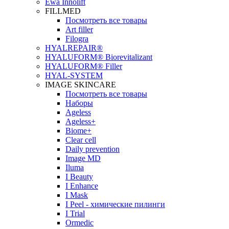
Ewa Innolift
FILLMED
Посмотреть все товары
Art filler
Filogra
НYALREPAIR®
HYALUFORM® Biorevitalizant
HYALUFORM® Filler
HYAL-SYSTEM
IMAGE SKINCARE
Посмотреть все товары
Наборы
Ageless
Ageless+
Biome+
Clear cell
Daily prevention
Image MD
Iluma
I Beauty
I Enhance
I Mask
I Peel - химические пилинги
I Trial
Ormedic