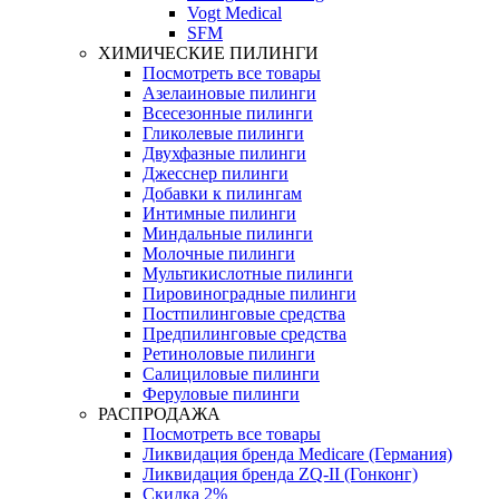
Vogt Medical
SFM
ХИМИЧЕСКИЕ ПИЛИНГИ
Посмотреть все товары
Азелаиновые пилинги
Всесезонные пилинги
Гликолевые пилинги
Двухфазные пилинги
Джесснер пилинги
Добавки к пилингам
Интимные пилинги
Миндальные пилинги
Молочные пилинги
Мультикислотные пилинги
Пировиноградные пилинги
Постпилинговые средства
Предпилинговые средства
Ретиноловые пилинги
Салициловые пилинги
Феруловые пилинги
РАСПРОДАЖА
Посмотреть все товары
Ликвидация бренда Medicare (Германия)
Ликвидация бренда ZQ-II (Гонконг)
Скидка 2%