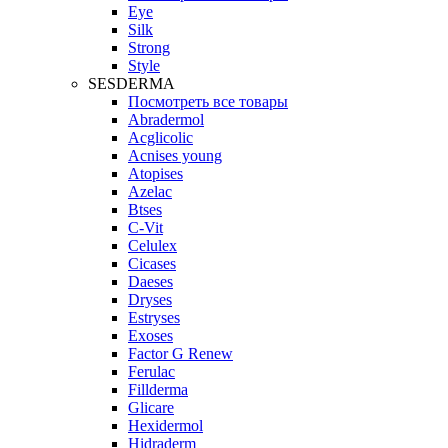
Eye
Silk
Strong
Style
SESDERMA
Посмотреть все товары
Abradermol
Acglicolic
Acnises young
Atopises
Azelac
Btses
C-Vit
Celulex
Cicases
Daeses
Dryses
Estryses
Exoses
Factor G Renew
Ferulac
Fillderma
Glicare
Hexidermol
Hidraderm