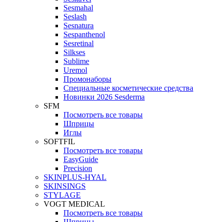
Sesmahal
Seslash
Sesnatura
Sespanthenol
Sesretinal
Silkses
Sublime
Uremol
Промонаборы
Специальные косметические средства
Новинки 2026 Sesderma
SFM
Посмотреть все товары
Шприцы
Иглы
SOFTFIL
Посмотреть все товары
EasyGuide
Precision
SKINPLUS-HYAL
SKINSINGS
STYLAGE
VOGT MEDICAL
Посмотреть все товары
Шприцы