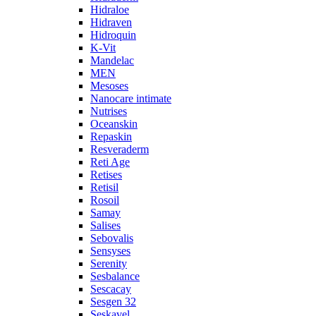
Hidraloe
Hidraven
Hidroquin
K-Vit
Mandelac
MEN
Mesoses
Nanocare intimate
Nutrises
Oceanskin
Repaskin
Resveraderm
Reti Age
Retises
Retisil
Rosoil
Samay
Salises
Sebovalis
Sensyses
Serenity
Sesbalance
Sescacay
Sesgen 32
Seskavel