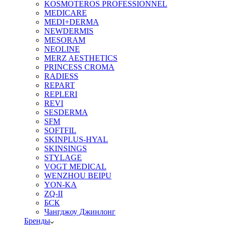
KOSMOTEROS PROFESSIONNEL
MEDICARE
MEDI+DERMA
NEWDERMIS
MESORAM
NEOLINE
MERZ AESTHETICS
PRINCESS CROMA
RADIESS
REPART
REPLERI
REVI
SESDERMA
SFM
SOFTFIL
SKINPLUS-HYAL
SKINSINGS
STYLAGE
VOGT MEDICAL
WENZHOU BEIPU
YON-KA
ZQ-II
БСК
Чангджоу Джинлонг
Бренды