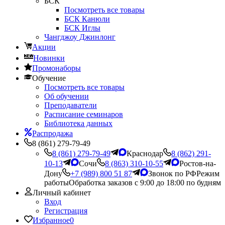
БСК
Посмотреть все товары
БСК Канюли
БСК Иглы
Чангджоу Джинлонг
Акции
Новинки
Промонаборы
Обучение
Посмотреть все товары
Об обучении
Преподаватели
Расписание семинаров
Библиотека данных
Распродажа
8 (861) 279-79-49
8 (861) 279-79-49
Краснодар
8 (862) 291-
10-13
Сочи
8 (863) 310-10-55
Ростов-на-
Дону
+7 (989) 800 51 87
Звонок по РФ
Режим
работы
Обработка заказов с 9:00 до 18:00 по будням
Личный кабинет
Вход
Регистрация
Избранное
0