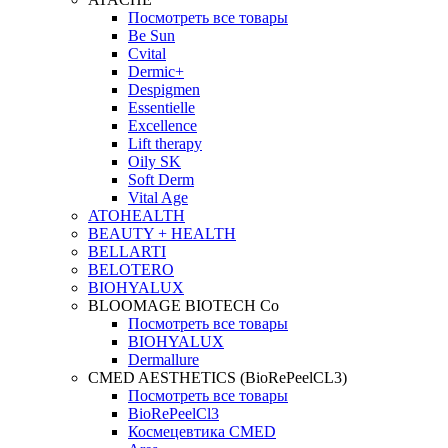
Посмотреть все товары
Be Sun
Cvital
Dermic+
Despigmen
Essentielle
Excellence
Lift therapy
Oily SK
Soft Derm
Vital Age
ATOHEALTH
BEAUTY + HEALTH
BELLARTI
BELOTERO
BIOHYALUX
BLOOMAGE BIOTECH Co
Посмотреть все товары
BIOHYALUX
Dermallure
CMED AESTHETICS (BioRePeelCL3)
Посмотреть все товары
BioRePeelCl3
Космецевтика CMED