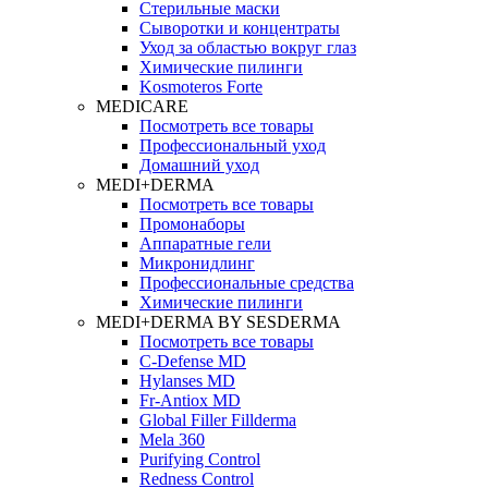
Стерильные маски
Сыворотки и концентраты
Уход за областью вокруг глаз
Химические пилинги
Kosmoteros Forte
MEDICARE
Посмотреть все товары
Профессиональный уход
Домашний уход
MEDI+DERMA
Посмотреть все товары
Промонаборы
Аппаратные гели
Микронидлинг
Профессиональные средства
Химические пилинги
MEDI+DERMA BY SESDERMA
Посмотреть все товары
C-Defense MD
Hylanses MD
Fr‑Antiox MD
Global Filler Fillderma
Mela 360
Purifying Control
Redness Control