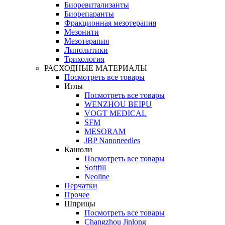
Биоревитализанты
Биорепаранты
Фракционная мезотерапия
Мезонити
Мезотерапия
Липолитики
Трихология
РАСХОДНЫЕ МАТЕРИАЛЫ
Посмотреть все товары
Иглы
Посмотреть все товары
WENZHOU BEIPU
VOGT MEDICAL
SFM
MESORAM
JBP Nanoneedles
Канюли
Посмотреть все товары
Softfill
Neoline
Перчатки
Прочее
Шприцы
Посмотреть все товары
Changzhou Jinlong