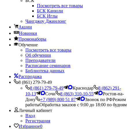
БСК
Посмотреть все товары
БСК Канюли
БСК Иглы
Чангджоу Джинлонг
Акции
Новинки
Промонаборы
Обучение
Посмотреть все товары
Об обучении
Преподаватели
Расписание семинаров
Библиотека данных
Распродажа
8 (861) 279-79-49
8 (861) 279-79-49
Краснодар
8 (862) 291-
10-13
Сочи
8 (863) 310-10-55
Ростов-на-
Дону
+7 (989) 800 51 87
Звонок по РФ
Режим
работы
Обработка заказов с 9:00 до 18:00 по будням
Личный кабинет
Вход
Регистрация
Избранное
0