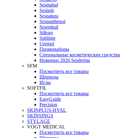
Sesmahal
Seslash
Sesnatura
Sespanthenol
Sesretinal
Silkses
Sublime
Uremol
Промонаборы
Специальные косметические средства
Новинки 2026 Sesderma
SFM
Посмотреть все товары
Шприцы
Иглы
SOFTFIL
Посмотреть все товары
EasyGuide
Precision
SKINPLUS-HYAL
SKINSINGS
STYLAGE
VOGT MEDICAL
Посмотреть все товары
Шприцы