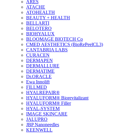
ARES
ATACHE
ATOHEALTH
BEAUTY + HEALTH
BELLARTI
BELOTERO
BIOHYALUX
BLOOMAGE BIOTECH Co
CMED AESTHETICS (BioRePeelCL3)
CANTABRIA LABS
CURACEN
DERMAPEN
DERMALLURE
DERMATIME
Dr.ORACLE
Ewa Innolift
FILLMED
НYALREPAIR®
HYALUFORM® Biorevitalizant
HYALUFORM® Filler
HYAL-SYSTEM
IMAGE SKINCARE
JALUPRO
JBP Nanoneedles
KEENWELL