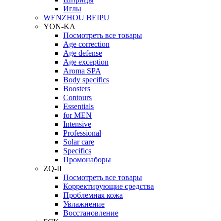
Иглы
WENZHOU BEIPU
YON-KA
Посмотреть все товары
Age correction
Age defense
Age exception
Aroma SPA
Body specifics
Boosters
Contours
Essentials
for MEN
Intensive
Professional
Solar care
Specifics
Промонаборы
ZQ-II
Посмотреть все товары
Корректирующие средства
Проблемная кожа
Увлажнение
Восстановление