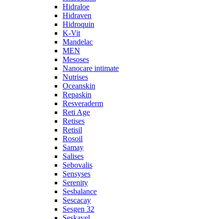
Hidraloe
Hidraven
Hidroquin
K-Vit
Mandelac
MEN
Mesoses
Nanocare intimate
Nutrises
Oceanskin
Repaskin
Resveraderm
Reti Age
Retises
Retisil
Rosoil
Samay
Salises
Sebovalis
Sensyses
Serenity
Sesbalance
Sescacay
Sesgen 32
Seskavel