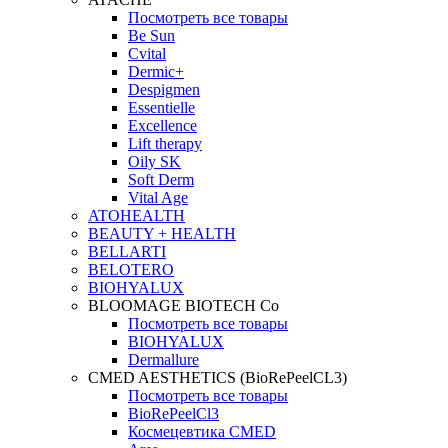
Посмотреть все товары
Be Sun
Cvital
Dermic+
Despigmen
Essentielle
Excellence
Lift therapy
Oily SK
Soft Derm
Vital Age
ATOHEALTH
BEAUTY + HEALTH
BELLARTI
BELOTERO
BIOHYALUX
BLOOMAGE BIOTECH Co
Посмотреть все товары
BIOHYALUX
Dermallure
CMED AESTHETICS (BioRePeelCL3)
Посмотреть все товары
BioRePeelCl3
Космецевтика CMED