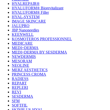
НYALREPAIR®
HYALUFORM® Biorevitalizant
HYALUFORM® Filler
HYAL-SYSTEM
IMAGE SKINCARE
JALUPRO
JBP Nanoneedles
KEENWELL
KOSMOTEROS PROFESSIONNEL
MEDICARE
MEDI+DERMA
MEDI+DERMA BY SESDERMA
NEWDERMIS
MESORAM
NEOLINE
MERZ AESTHETICS
PRINCESS CROMA
RADIESS
REPART
REPLERI
REVI
SESDERMA
SFM
SOFTFIL
SKINPLUS-HYAL