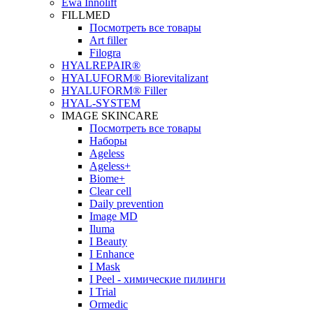
Ewa Innolift
FILLMED
Посмотреть все товары
Art filler
Filogra
НYALREPAIR®
HYALUFORM® Biorevitalizant
HYALUFORM® Filler
HYAL-SYSTEM
IMAGE SKINCARE
Посмотреть все товары
Наборы
Ageless
Ageless+
Biome+
Clear cell
Daily prevention
Image MD
Iluma
I Beauty
I Enhance
I Mask
I Peel - химические пилинги
I Trial
Ormedic