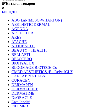
Каталог товаров
БРЕНДЫ
ABG Lab (MESO-WHARTON)
AESTHETIC DERMAL
AGENDA
ART FILLER
ARES
ATACHE
ATOHEALTH
BEAUTY + HEALTH
BELLARTI
BELOTERO
BIOHYALUX
BLOOMAGE BIOTECH Co
CMED AESTHETICS (BioRePeelCL3)
CANTABRIA LABS
CURACEN
DERMAPEN
DERMALLURE
DERMATIME
Dr.ORACLE
Ewa Innolift
FILLMED