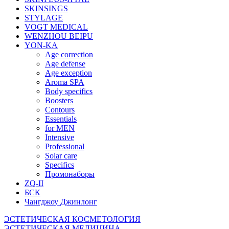
SKINSINGS
STYLAGE
VOGT MEDICAL
WENZHOU BEIPU
YON-KA
Age correction
Age defense
Age exception
Aroma SPA
Body specifics
Boosters
Contours
Essentials
for MEN
Intensive
Professional
Solar care
Specifics
Промонаборы
ZQ-II
БСК
Чангджоу Джинлонг
ЭСТЕТИЧЕСКАЯ КОСМЕТОЛОГИЯ
ЭСТЕТИЧЕСКАЯ МЕДИЦИНА