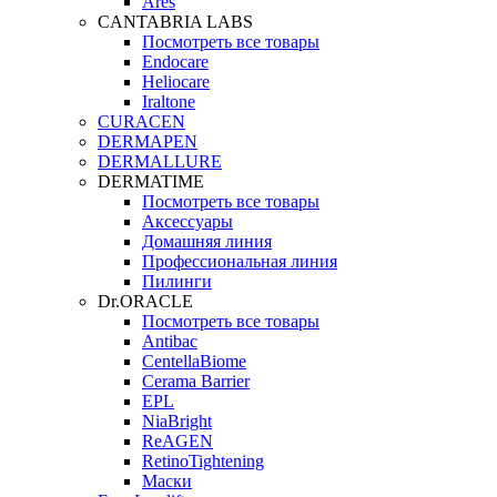
Ares
CANTABRIA LABS
Посмотреть все товары
Endocare
Heliocare
Iraltone
CURACEN
DERMAPEN
DERMALLURE
DERMATIME
Посмотреть все товары
Аксессуары
Домашняя линия
Профессиональная линия
Пилинги
Dr.ORACLE
Посмотреть все товары
Antibac
CentellaBiome
Cerama Barrier
EPL
NiaBright
ReAGEN
RetinoTightening
Маски