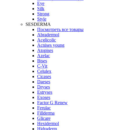
Eye
Silk
Strong
Style
SESDERMA
Посмотреть все товары
Abradermol
Acglicolic
Acnises young
Atopises
Azelac
Btses
C-Vit
Celulex
Cicases
Daeses
Dryses
Estryses
Exoses
Factor G Renew
Ferulac
Fillderma
Glicare
Hexidermol
Hidraderm