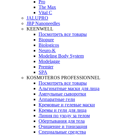
Pro
The Max
Vital C
JALUPRO
JBP Nanoneedles
KEENWELL
Посмотреть все товары
Biopure
Biologicos
Neuro‑K
Modeling Body System
Modelagge
Premier
SPA
KOSMOTEROS PROFESSIONNEL
Посмотреть все товары
Альгинатные маски для лица
Ампульные сыворотки
Аппаратные гели
Кремовые и гелевые маски
Кремы и гели для лица
Линия по уходу за телом
Обертывания для тела
Очищение и тонизация
Специальные средства