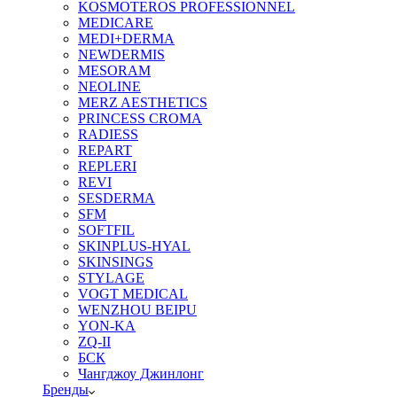
KOSMOTEROS PROFESSIONNEL
MEDICARE
MEDI+DERMA
NEWDERMIS
MESORAM
NEOLINE
MERZ AESTHETICS
PRINCESS CROMA
RADIESS
REPART
REPLERI
REVI
SESDERMA
SFM
SOFTFIL
SKINPLUS-HYAL
SKINSINGS
STYLAGE
VOGT MEDICAL
WENZHOU BEIPU
YON-KA
ZQ-II
БСК
Чангджоу Джинлонг
Бренды