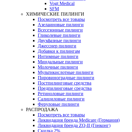
Vogt Medical
SFM
ХИМИЧЕСКИЕ ПИЛИНГИ
Посмотреть все товары
Азелаиновые пилинги
Всесезонные пилинги
Гликолевые пилинги
Двухфазные пилинги
Джесснер пилинги
Добавки к пилингам
Интимные пилинги
Миндальные пилинги
Молочные пилинги
Мультикислотные пилинги
Пировиноградные пилинги
Постпилинговые средства
Предпилинговые средства
Ретиноловые пилинги
Салициловые пилинги
Феруловые пилинги
РАСПРОДАЖА
Посмотреть все товары
Ликвидация бренда Medicare (Германия)
Ликвидация бренда ZQ-II (Гонконг)
Скидка 2%