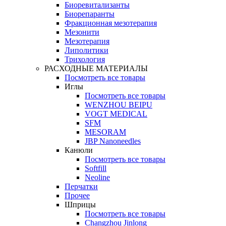
Биоревитализанты
Биорепаранты
Фракционная мезотерапия
Мезонити
Мезотерапия
Липолитики
Трихология
РАСХОДНЫЕ МАТЕРИАЛЫ
Посмотреть все товары
Иглы
Посмотреть все товары
WENZHOU BEIPU
VOGT MEDICAL
SFM
MESORAM
JBP Nanoneedles
Канюли
Посмотреть все товары
Softfill
Neoline
Перчатки
Прочее
Шприцы
Посмотреть все товары
Changzhou Jinlong