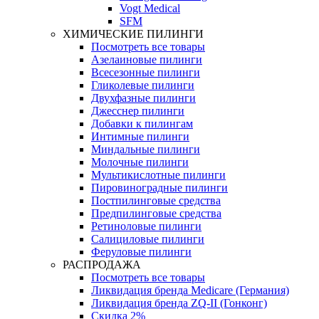
Vogt Medical
SFM
ХИМИЧЕСКИЕ ПИЛИНГИ
Посмотреть все товары
Азелаиновые пилинги
Всесезонные пилинги
Гликолевые пилинги
Двухфазные пилинги
Джесснер пилинги
Добавки к пилингам
Интимные пилинги
Миндальные пилинги
Молочные пилинги
Мультикислотные пилинги
Пировиноградные пилинги
Постпилинговые средства
Предпилинговые средства
Ретиноловые пилинги
Салициловые пилинги
Феруловые пилинги
РАСПРОДАЖА
Посмотреть все товары
Ликвидация бренда Medicare (Германия)
Ликвидация бренда ZQ-II (Гонконг)
Скидка 2%