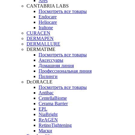
Ares
CANTABRIA LABS
Посмотреть все товары
Endocare
Heliocare
Iraltone
CURACEN
DERMAPEN
DERMALLURE
DERMATIME
Посмотреть все товары
Аксессуары
Домашняя линия
Профессиональная линия
Пилинги
Dr.ORACLE
Посмотреть все товары
Antibac
CentellaBiome
Cerama Barrier
EPL
NiaBright
ReAGEN
RetinoTightening
Маски