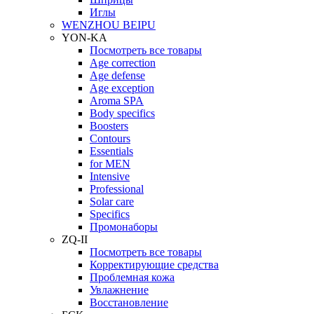
Иглы
WENZHOU BEIPU
YON-KA
Посмотреть все товары
Age correction
Age defense
Age exception
Aroma SPA
Body specifics
Boosters
Contours
Essentials
for MEN
Intensive
Professional
Solar care
Specifics
Промонаборы
ZQ-II
Посмотреть все товары
Корректирующие средства
Проблемная кожа
Увлажнение
Восстановление