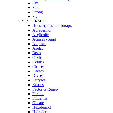
Eye
Silk
Strong
Style
SESDERMA
Посмотреть все товары
Abradermol
Acglicolic
Acnises young
Atopises
Azelac
Btses
C-Vit
Celulex
Cicases
Daeses
Dryses
Estryses
Exoses
Factor G Renew
Ferulac
Fillderma
Glicare
Hexidermol
Hidraderm