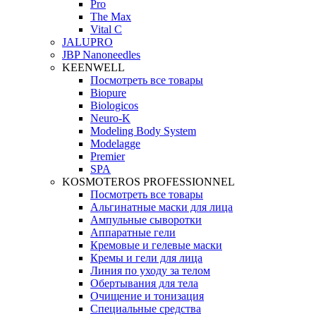
Pro
The Max
Vital C
JALUPRO
JBP Nanoneedles
KEENWELL
Посмотреть все товары
Biopure
Biologicos
Neuro‑K
Modeling Body System
Modelagge
Premier
SPA
KOSMOTEROS PROFESSIONNEL
Посмотреть все товары
Альгинатные маски для лица
Ампульные сыворотки
Аппаратные гели
Кремовые и гелевые маски
Кремы и гели для лица
Линия по уходу за телом
Обертывания для тела
Очищение и тонизация
Специальные средства