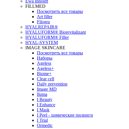
Ewa Innolift
FILLMED
Посмотреть все товары
Art filler
Filogra
НYALREPAIR®
HYALUFORM® Biorevitalizant
HYALUFORM® Filler
HYAL-SYSTEM
IMAGE SKINCARE
Посмотреть все товары
Наборы
Ageless
Ageless+
Biome+
Clear cell
Daily prevention
Image MD
Iluma
I Beauty
I Enhance
I Mask
I Peel - химические пилинги
I Trial
Ormedic