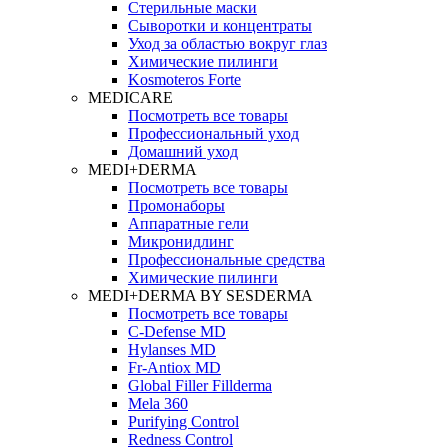
Стерильные маски
Сыворотки и концентраты
Уход за областью вокруг глаз
Химические пилинги
Kosmoteros Forte
MEDICARE
Посмотреть все товары
Профессиональный уход
Домашний уход
MEDI+DERMA
Посмотреть все товары
Промонаборы
Аппаратные гели
Микронидлинг
Профессиональные средства
Химические пилинги
MEDI+DERMA BY SESDERMA
Посмотреть все товары
C-Defense MD
Hylanses MD
Fr‑Antiox MD
Global Filler Fillderma
Mela 360
Purifying Control
Redness Control