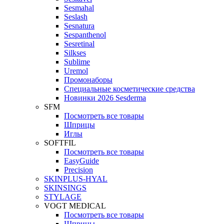
Sesmahal
Seslash
Sesnatura
Sespanthenol
Sesretinal
Silkses
Sublime
Uremol
Промонаборы
Специальные косметические средства
Новинки 2026 Sesderma
SFM
Посмотреть все товары
Шприцы
Иглы
SOFTFIL
Посмотреть все товары
EasyGuide
Precision
SKINPLUS-HYAL
SKINSINGS
STYLAGE
VOGT MEDICAL
Посмотреть все товары
Шприцы