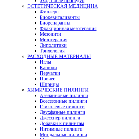
Уход после процедур
ЭСТЕТИЧЕСКАЯ МЕДИЦИНА
Филлеры
Биоревитализанты
Биорепаранты
Фракционная мезотерапия
Мезонити
Мезотерапия
Липолитики
Трихология
РАСХОДНЫЕ МАТЕРИАЛЫ
Иглы
Канюли
Перчатки
Прочее
Шприцы
ХИМИЧЕСКИЕ ПИЛИНГИ
Азелаиновые пилинги
Всесезонные пилинги
Гликолевые пилинги
Двухфазные пилинги
Джесснер пилинги
Добавки к пилингам
Интимные пилинги
Миндальные пилинги