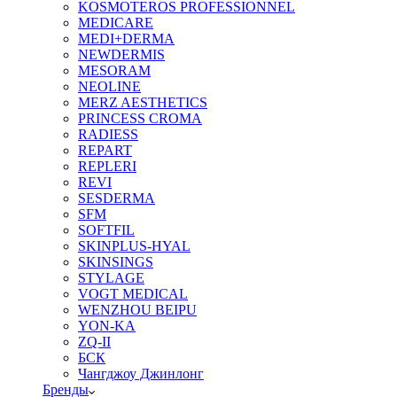
KOSMOTEROS PROFESSIONNEL
MEDICARE
MEDI+DERMA
NEWDERMIS
MESORAM
NEOLINE
MERZ AESTHETICS
PRINCESS CROMA
RADIESS
REPART
REPLERI
REVI
SESDERMA
SFM
SOFTFIL
SKINPLUS-HYAL
SKINSINGS
STYLAGE
VOGT MEDICAL
WENZHOU BEIPU
YON-KA
ZQ-II
БСК
Чангджоу Джинлонг
Бренды