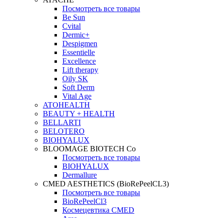
Посмотреть все товары
Be Sun
Cvital
Dermic+
Despigmen
Essentielle
Excellence
Lift therapy
Oily SK
Soft Derm
Vital Age
ATOHEALTH
BEAUTY + HEALTH
BELLARTI
BELOTERO
BIOHYALUX
BLOOMAGE BIOTECH Co
Посмотреть все товары
BIOHYALUX
Dermallure
CMED AESTHETICS (BioRePeelCL3)
Посмотреть все товары
BioRePeelCl3
Космецевтика CMED