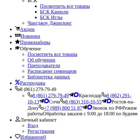
БСК
Посмотреть все товары
БСК Канюли
БСК Иглы
Чангджоу Джинлонг
Акции
Новинки
Промонаборы
Обучение
Посмотреть все товары
Об обучении
Преподаватели
Расписание семинаров
Библиотека данных
Распродажа
8 (861) 279-79-49
8 (861) 279-79-49
Краснодар
8 (862) 291-
10-13
Сочи
8 (863) 310-10-55
Ростов-на-
Дону
+7 (989) 800 51 87
Звонок по РФ
Режим
работы
Обработка заказов с 9:00 до 18:00 по будням
Личный кабинет
Вход
Регистрация
Избранное
0