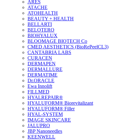
ARES
ATACHE
ATOHEALTH
BEAUTY + HEALTH
BELLARTI
BELOTERO
BIOHYALUX
BLOOMAGE BIOTECH Co
CMED AESTHETICS (BioRePeelCL3)
CANTABRIA LABS
CURACEN
DERMAPEN
DERMALLURE
DERMATIME
Dr.ORACLE
Ewa Innolift
FILLMED
НYALREPAIR®
HYALUFORM® Biorevitalizant
HYALUFORM® Filler
HYAL-SYSTEM
IMAGE SKINCARE
JALUPRO
JBP Nanoneedles
KEENWELL