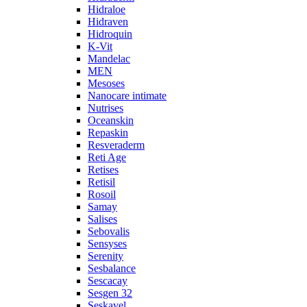
Hidraloe
Hidraven
Hidroquin
K-Vit
Mandelac
MEN
Mesoses
Nanocare intimate
Nutrises
Oceanskin
Repaskin
Resveraderm
Reti Age
Retises
Retisil
Rosoil
Samay
Salises
Sebovalis
Sensyses
Serenity
Sesbalance
Sescacay
Sesgen 32
Seskavel