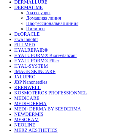
DERMALLURE
DERMATIME
Аксессуары
Домашняя линия
Профессиональная линия
Пилинги
Dr.ORACLE
Ewa Innolift
FILLMED
НYALREPAIR®
HYALUFORM® Biorevitalizant
HYALUFORM® Filler
HYAL-SYSTEM
IMAGE SKINCARE
JALUPRO
JBP Nanoneedles
KEENWELL
KOSMOTEROS PROFESSIONNEL
MEDICARE
MEDI+DERMA
MEDI+DERMA BY SESDERMA
NEWDERMIS
MESORAM
NEOLINE
MERZ AESTHETICS