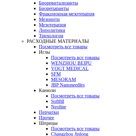
Биоревитализанты
Биорепаранты
Фракционная мезотерапия
Мезонити
Мезотерапия
Липолитики
Трихология
РАСХОДНЫЕ МАТЕРИАЛЫ
Посмотреть все товары
Иглы
Посмотреть все товары
WENZHOU BEIPU
VOGT MEDICAL
SFM
MESORAM
JBP Nanoneedles
Канюли
Посмотреть все товары
Softfill
Neoline
Перчатки
Прочее
Шприцы
Посмотреть все товары
Changzhou Jinlong