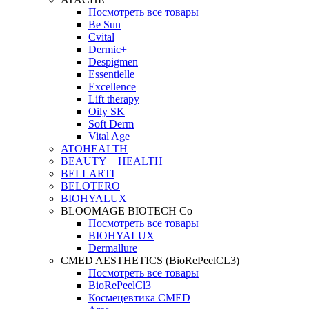
Посмотреть все товары
Be Sun
Cvital
Dermic+
Despigmen
Essentielle
Excellence
Lift therapy
Oily SK
Soft Derm
Vital Age
ATOHEALTH
BEAUTY + HEALTH
BELLARTI
BELOTERO
BIOHYALUX
BLOOMAGE BIOTECH Co
Посмотреть все товары
BIOHYALUX
Dermallure
CMED AESTHETICS (BioRePeelCL3)
Посмотреть все товары
BioRePeelCl3
Космецевтика CMED