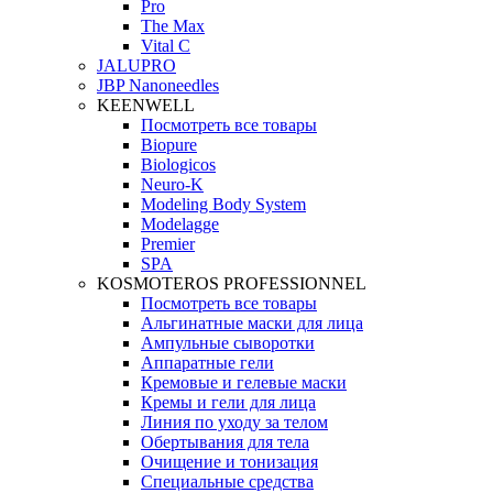
Pro
The Max
Vital C
JALUPRO
JBP Nanoneedles
KEENWELL
Посмотреть все товары
Biopure
Biologicos
Neuro‑K
Modeling Body System
Modelagge
Premier
SPA
KOSMOTEROS PROFESSIONNEL
Посмотреть все товары
Альгинатные маски для лица
Ампульные сыворотки
Аппаратные гели
Кремовые и гелевые маски
Кремы и гели для лица
Линия по уходу за телом
Обертывания для тела
Очищение и тонизация
Специальные средства