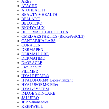
ARES
ATACHE
ATOHEALTH
BEAUTY + HEALTH
BELLARTI
BELOTERO
BIOHYALUX
BLOOMAGE BIOTECH Co
CMED AESTHETICS (BioRePeelCL3)
CANTABRIA LABS
CURACEN
DERMAPEN
DERMALLURE
DERMATIME
Dr.ORACLE
Ewa Innolift
FILLMED
НYALREPAIR®
HYALUFORM® Biorevitalizant
HYALUFORM® Filler
HYAL-SYSTEM
IMAGE SKINCARE
JALUPRO
JBP Nanoneedles
KEENWELL