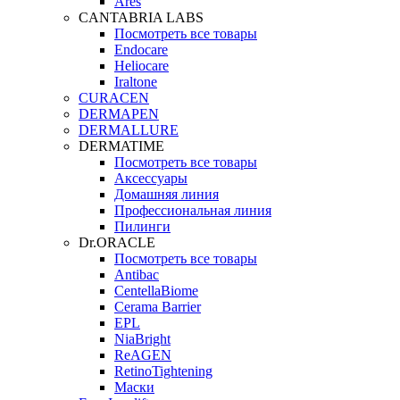
Ares
CANTABRIA LABS
Посмотреть все товары
Endocare
Heliocare
Iraltone
CURACEN
DERMAPEN
DERMALLURE
DERMATIME
Посмотреть все товары
Аксессуары
Домашняя линия
Профессиональная линия
Пилинги
Dr.ORACLE
Посмотреть все товары
Antibac
CentellaBiome
Cerama Barrier
EPL
NiaBright
ReAGEN
RetinoTightening
Маски