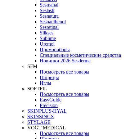
Sesmahal
Seslash
Sesnatura
Sespanthenol
Sesretinal
Silkses
Sublime
Uremol
Промонаборы
Специальные косметические средства
Новинки 2026 Sesderma
SFM
Посмотреть все товары
Шприцы
Иглы
SOFTFIL
Посмотреть все товары
EasyGuide
Precision
SKINPLUS-HYAL
SKINSINGS
STYLAGE
VOGT MEDICAL
Посмотреть все товары
Шприцы