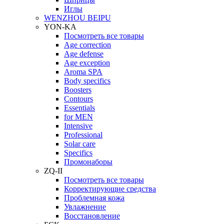
Иглы
WENZHOU BEIPU
YON-KA
Посмотреть все товары
Age correction
Age defense
Age exception
Aroma SPA
Body specifics
Boosters
Contours
Essentials
for MEN
Intensive
Professional
Solar care
Specifics
Промонаборы
ZQ-II
Посмотреть все товары
Корректирующие средства
Проблемная кожа
Увлажнение
Восстановление