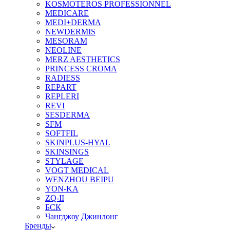
KOSMOTEROS PROFESSIONNEL
MEDICARE
MEDI+DERMA
NEWDERMIS
MESORAM
NEOLINE
MERZ AESTHETICS
PRINCESS CROMA
RADIESS
REPART
REPLERI
REVI
SESDERMA
SFM
SOFTFIL
SKINPLUS-HYAL
SKINSINGS
STYLAGE
VOGT MEDICAL
WENZHOU BEIPU
YON-KA
ZQ-II
БСК
Чангджоу Джинлонг
Бренды