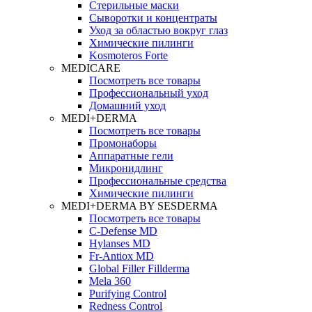
Стерильные маски
Сыворотки и концентраты
Уход за областью вокруг глаз
Химические пилинги
Kosmoteros Forte
MEDICARE
Посмотреть все товары
Профессиональный уход
Домашний уход
MEDI+DERMA
Посмотреть все товары
Промонаборы
Аппаратные гели
Микронидлинг
Профессиональные средства
Химические пилинги
MEDI+DERMA BY SESDERMA
Посмотреть все товары
C-Defense MD
Hylanses MD
Fr‑Antiox MD
Global Filler Fillderma
Mela 360
Purifying Control
Redness Control