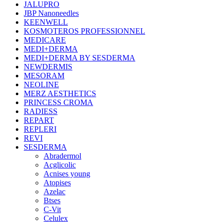
JALUPRO
JBP Nanoneedles
KEENWELL
KOSMOTEROS PROFESSIONNEL
MEDICARE
MEDI+DERMA
MEDI+DERMA BY SESDERMA
NEWDERMIS
MESORAM
NEOLINE
MERZ AESTHETICS
PRINCESS CROMA
RADIESS
REPART
REPLERI
REVI
SESDERMA
Abradermol
Acglicolic
Acnises young
Atopises
Azelac
Btses
C-Vit
Celulex