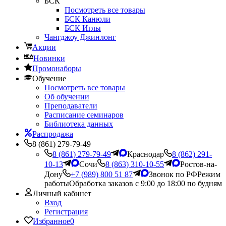
БСК
Посмотреть все товары
БСК Канюли
БСК Иглы
Чангджоу Джинлонг
Акции
Новинки
Промонаборы
Обучение
Посмотреть все товары
Об обучении
Преподаватели
Расписание семинаров
Библиотека данных
Распродажа
8 (861) 279-79-49
8 (861) 279-79-49
Краснодар
8 (862) 291-
10-13
Сочи
8 (863) 310-10-55
Ростов-на-
Дону
+7 (989) 800 51 87
Звонок по РФ
Режим
работы
Обработка заказов с 9:00 до 18:00 по будням
Личный кабинет
Вход
Регистрация
Избранное
0