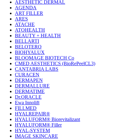
AESTHETIC DERMAL
AGENDA
ART FILLER
ARES
ATACHE
ATOHEALTH
BEAUTY + HEALTH
BELLARTI
BELOTERO
BIOHYALUX
BLOOMAGE BIOTECH Co
CMED AESTHETICS (BioRePeelCL3)
CANTABRIA LABS
CURACEN
DERMAPEN
DERMALLURE
DERMATIME
Dr.ORACLE
Ewa Innolift
FILLMED
НYALREPAIR®
HYALUFORM® Biorevitalizant
HYALUFORM® Filler
HYAL-SYSTEM
IMAGE SKINCARE