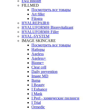
Ewa Innolift
FILLMED
Посмотреть все товары
Art filler
Filogra
НYALREPAIR®
HYALUFORM® Biorevitalizant
HYALUFORM® Filler
HYAL-SYSTEM
IMAGE SKINCARE
Посмотреть все товары
Наборы
Ageless
Ageless+
Biome+
Clear cell
Daily prevention
Image MD
Iluma
I Beauty
I Enhance
I Mask
I Peel - химические пилинги
I Trial
Ormedic