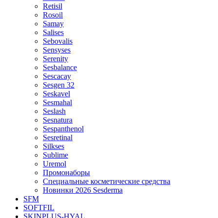
Retisil
Rosoil
Samay
Salises
Sebovalis
Sensyses
Serenity
Sesbalance
Sescacay
Sesgen 32
Seskavel
Sesmahal
Seslash
Sesnatura
Sespanthenol
Sesretinal
Silkses
Sublime
Uremol
Промонаборы
Специальные косметические средства
Новинки 2026 Sesderma
SFM
SOFTFIL
SKINPLUS-HYAL