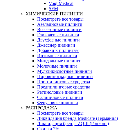
Vogt Medical
SFM
ХИМИЧЕСКИЕ ПИЛИНГИ
Посмотреть все товары
Азелаиновые пилинги
Всесезонные пилинги
Гликолевые пилинги
Двухфазные пилинги
Джесснер пилинги
Добавки к пилингам
Интимные пилинги
Миндальные пилинги
Молочные пилинги
Мультикислотные пилинги
Пировиноградные пилинги
Постпилинговые средства
Предпилинговые средства
Ретиноловые пилинги
Салициловые пилинги
Феруловые пилинги
РАСПРОДАЖА
Посмотреть все товары
Ликвидация бренда Medicare (Германия)
Ликвидация бренда ZQ-II (Гонконг)
Скидка 2%