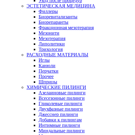
Уход после процедур
ЭСТЕТИЧЕСКАЯ МЕДИЦИНА
Филлеры
Биоревитализанты
Биорепаранты
Фракционная мезотерапия
Мезонити
Мезотерапия
Липолитики
Трихология
РАСХОДНЫЕ МАТЕРИАЛЫ
Иглы
Канюли
Перчатки
Прочее
Шприцы
ХИМИЧЕСКИЕ ПИЛИНГИ
Азелаиновые пилинги
Всесезонные пилинги
Гликолевые пилинги
Двухфазные пилинги
Джесснер пилинги
Добавки к пилингам
Интимные пилинги
Миндальные пилинги