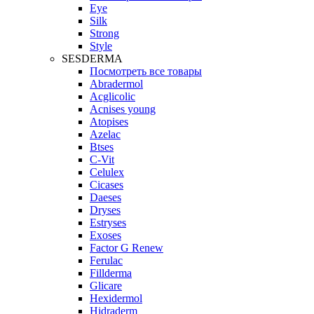
Eye
Silk
Strong
Style
SESDERMA
Посмотреть все товары
Abradermol
Acglicolic
Acnises young
Atopises
Azelac
Btses
C-Vit
Celulex
Cicases
Daeses
Dryses
Estryses
Exoses
Factor G Renew
Ferulac
Fillderma
Glicare
Hexidermol
Hidraderm