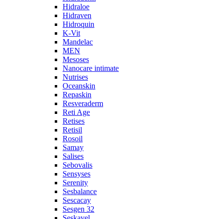
Hidraloe
Hidraven
Hidroquin
K-Vit
Mandelac
MEN
Mesoses
Nanocare intimate
Nutrises
Oceanskin
Repaskin
Resveraderm
Reti Age
Retises
Retisil
Rosoil
Samay
Salises
Sebovalis
Sensyses
Serenity
Sesbalance
Sescacay
Sesgen 32
Seskavel