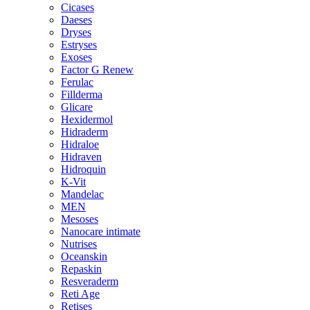
Cicases
Daeses
Dryses
Estryses
Exoses
Factor G Renew
Ferulac
Fillderma
Glicare
Hexidermol
Hidraderm
Hidraloe
Hidraven
Hidroquin
K-Vit
Mandelac
MEN
Mesoses
Nanocare intimate
Nutrises
Oceanskin
Repaskin
Resveraderm
Reti Age
Retises