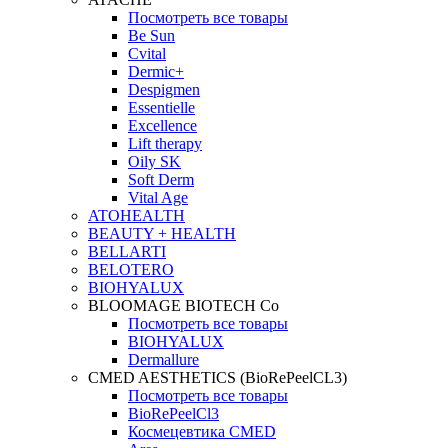
Посмотреть все товары
Be Sun
Cvital
Dermic+
Despigmen
Essentielle
Excellence
Lift therapy
Oily SK
Soft Derm
Vital Age
ATOHEALTH
BEAUTY + HEALTH
BELLARTI
BELOTERO
BIOHYALUX
BLOOMAGE BIOTECH Co
Посмотреть все товары
BIOHYALUX
Dermallure
CMED AESTHETICS (BioRePeelCL3)
Посмотреть все товары
BioRePeelCl3
Космецевтика CMED