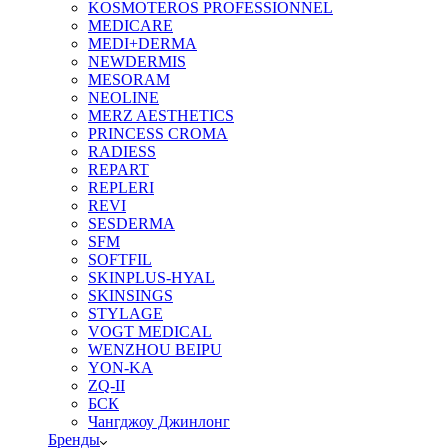
KOSMOTEROS PROFESSIONNEL
MEDICARE
MEDI+DERMA
NEWDERMIS
MESORAM
NEOLINE
MERZ AESTHETICS
PRINCESS CROMA
RADIESS
REPART
REPLERI
REVI
SESDERMA
SFM
SOFTFIL
SKINPLUS-HYAL
SKINSINGS
STYLAGE
VOGT MEDICAL
WENZHOU BEIPU
YON-KA
ZQ-II
БСК
Чангджоу Джинлонг
Бренды