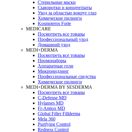
Стерильные маски
Сыворотки и концентраты
Уход за областью вокруг глаз
Химические пилинги
Kosmoteros Forte
MEDICARE
Посмотреть все товары
Профессиональный уход
Домашний уход
MEDI+DERMA
Посмотреть все товары
Промонаборы
Аппаратные гели
Микронидлинг
Профессиональные средства
Химические пилинги
MEDI+DERMA BY SESDERMA
Посмотреть все товары
C-Defense MD
Hylanses MD
Fr‑Antiox MD
Global Filler Fillderma
Mela 360
Purifying Control
Redness Control