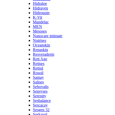
Hidraloe
Hidraven
Hidroquin
K-Vit
Mandelac
MEN
Mesoses
Nanocare intimate
Nutrises
Oceanskin
Repaskin
Resveraderm
Reti Age
Retises
Retisil
Rosoil
Samay
Salises
Sebovalis
Sensyses
Serenity
Sesbalance
Sescacay
Sesgen 32
Seskavel