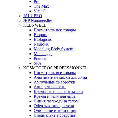
Pro
The Max
Vital C
JALUPRO
JBP Nanoneedles
KEENWELL
Посмотреть все товары
Biopure
Biologicos
Neuro‑K
Modeling Body System
Modelagge
Premier
SPA
KOSMOTEROS PROFESSIONNEL
Посмотреть все товары
Альгинатные маски для лица
Ампульные сыворотки
Аппаратные гели
Кремовые и гелевые маски
Кремы и гели для лица
Линия по уходу за телом
Обертывания для тела
Очищение и тонизация
Специальные средства