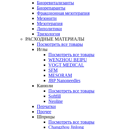
Биоревитализанты
Биорепаранты
Фракционная мезотерапия
Мезонити
Мезотерапия
Липолитики
Трихология
РАСХОДНЫЕ МАТЕРИАЛЫ
Посмотреть все товары
Иглы
Посмотреть все товары
WENZHOU BEIPU
VOGT MEDICAL
SFM
MESORAM
JBP Nanoneedles
Канюли
Посмотреть все товары
Softfill
Neoline
Перчатки
Прочее
Шприцы
Посмотреть все товары
Changzhou Jinlong