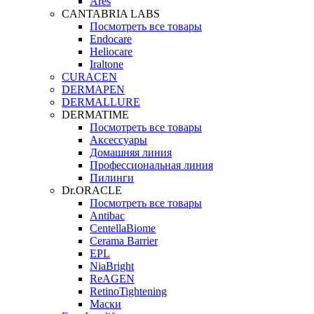
Ares
CANTABRIA LABS
Посмотреть все товары
Endocare
Heliocare
Iraltone
CURACEN
DERMAPEN
DERMALLURE
DERMATIME
Посмотреть все товары
Аксессуары
Домашняя линия
Профессиональная линия
Пилинги
Dr.ORACLE
Посмотреть все товары
Antibac
CentellaBiome
Cerama Barrier
EPL
NiaBright
ReAGEN
RetinoTightening
Маски