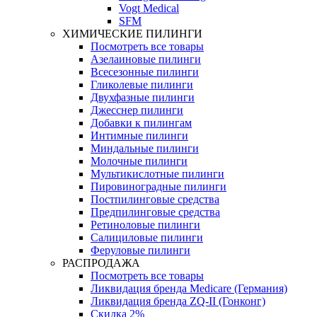
Vogt Medical
SFM
ХИМИЧЕСКИЕ ПИЛИНГИ
Посмотреть все товары
Азелаиновые пилинги
Всесезонные пилинги
Гликолевые пилинги
Двухфазные пилинги
Джесснер пилинги
Добавки к пилингам
Интимные пилинги
Миндальные пилинги
Молочные пилинги
Мультикислотные пилинги
Пировиноградные пилинги
Постпилинговые средства
Предпилинговые средства
Ретиноловые пилинги
Салициловые пилинги
Феруловые пилинги
РАСПРОДАЖА
Посмотреть все товары
Ликвидация бренда Medicare (Германия)
Ликвидация бренда ZQ-II (Гонконг)
Скидка 2%