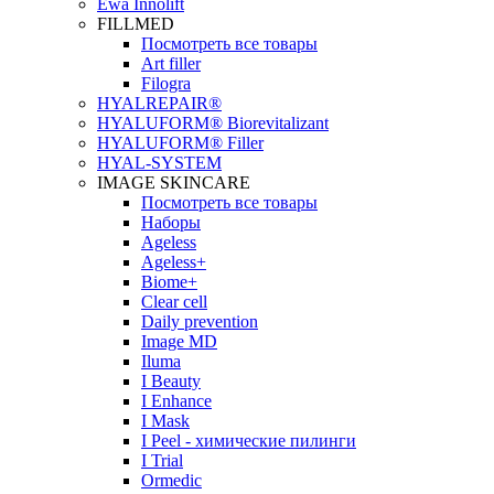
Ewa Innolift
FILLMED
Посмотреть все товары
Art filler
Filogra
НYALREPAIR®
HYALUFORM® Biorevitalizant
HYALUFORM® Filler
HYAL-SYSTEM
IMAGE SKINCARE
Посмотреть все товары
Наборы
Ageless
Ageless+
Biome+
Clear cell
Daily prevention
Image MD
Iluma
I Beauty
I Enhance
I Mask
I Peel - химические пилинги
I Trial
Ormedic