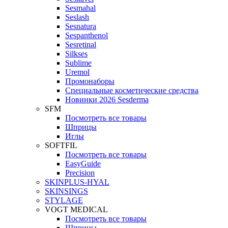
Sesmahal
Seslash
Sesnatura
Sespanthenol
Sesretinal
Silkses
Sublime
Uremol
Промонаборы
Специальные косметические средства
Новинки 2026 Sesderma
SFM
Посмотреть все товары
Шприцы
Иглы
SOFTFIL
Посмотреть все товары
EasyGuide
Precision
SKINPLUS-HYAL
SKINSINGS
STYLAGE
VOGT MEDICAL
Посмотреть все товары
Шприцы