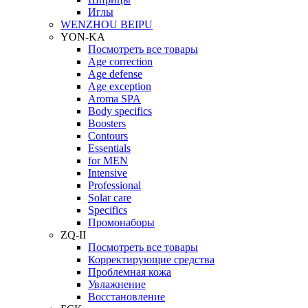
Иглы
WENZHOU BEIPU
YON-KA
Посмотреть все товары
Age correction
Age defense
Age exception
Aroma SPA
Body specifics
Boosters
Contours
Essentials
for MEN
Intensive
Professional
Solar care
Specifics
Промонаборы
ZQ-II
Посмотреть все товары
Корректирующие средства
Проблемная кожа
Увлажнение
Восстановление