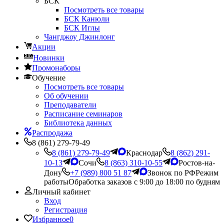
БСК
Посмотреть все товары
БСК Канюли
БСК Иглы
Чангджоу Джинлонг
Акции
Новинки
Промонаборы
Обучение
Посмотреть все товары
Об обучении
Преподаватели
Расписание семинаров
Библиотека данных
Распродажа
8 (861) 279-79-49
8 (861) 279-79-49
Краснодар
8 (862) 291-
10-13
Сочи
8 (863) 310-10-55
Ростов-на-
Дону
+7 (989) 800 51 87
Звонок по РФ
Режим
работы
Обработка заказов с 9:00 до 18:00 по будням
Личный кабинет
Вход
Регистрация
Избранное
0