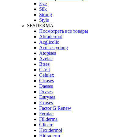
Eye
Silk
Strong
Style
SESDERMA
Посмотреть все товары
Abradermol
Acglicolic
Acnises young
Atopises
Azelac
Btses
C-Vit
Celulex
Cicases
Daeses
Dryses
Estryses
Exoses
Factor G Renew
Ferulac
Fillderma
Glicare
Hexidermol
Hidraderm