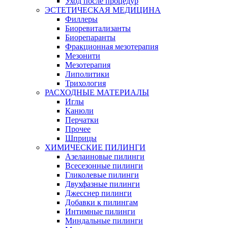
Уход после процедур
ЭСТЕТИЧЕСКАЯ МЕДИЦИНА
Филлеры
Биоревитализанты
Биорепаранты
Фракционная мезотерапия
Мезонити
Мезотерапия
Липолитики
Трихология
РАСХОДНЫЕ МАТЕРИАЛЫ
Иглы
Канюли
Перчатки
Прочее
Шприцы
ХИМИЧЕСКИЕ ПИЛИНГИ
Азелаиновые пилинги
Всесезонные пилинги
Гликолевые пилинги
Двухфазные пилинги
Джесснер пилинги
Добавки к пилингам
Интимные пилинги
Миндальные пилинги