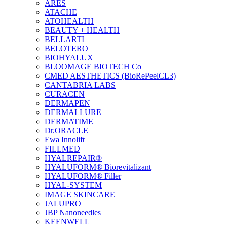
ARES
ATACHE
ATOHEALTH
BEAUTY + HEALTH
BELLARTI
BELOTERO
BIOHYALUX
BLOOMAGE BIOTECH Co
CMED AESTHETICS (BioRePeelCL3)
CANTABRIA LABS
CURACEN
DERMAPEN
DERMALLURE
DERMATIME
Dr.ORACLE
Ewa Innolift
FILLMED
НYALREPAIR®
HYALUFORM® Biorevitalizant
HYALUFORM® Filler
HYAL-SYSTEM
IMAGE SKINCARE
JALUPRO
JBP Nanoneedles
KEENWELL