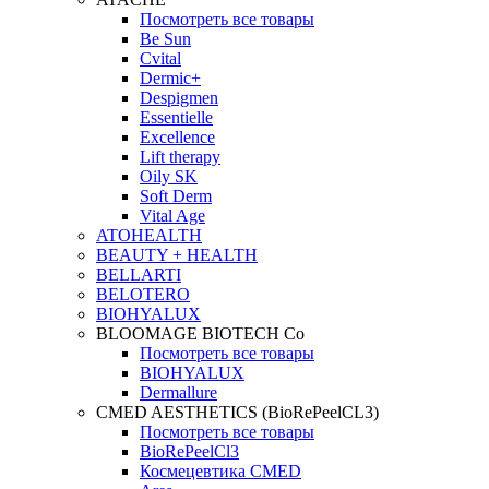
Посмотреть все товары
Be Sun
Cvital
Dermic+
Despigmen
Essentielle
Excellence
Lift therapy
Oily SK
Soft Derm
Vital Age
ATOHEALTH
BEAUTY + HEALTH
BELLARTI
BELOTERO
BIOHYALUX
BLOOMAGE BIOTECH Co
Посмотреть все товары
BIOHYALUX
Dermallure
CMED AESTHETICS (BioRePeelCL3)
Посмотреть все товары
BioRePeelCl3
Космецевтика CMED