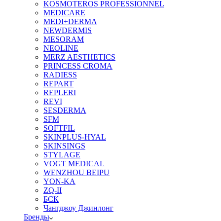
KOSMOTEROS PROFESSIONNEL
MEDICARE
MEDI+DERMA
NEWDERMIS
MESORAM
NEOLINE
MERZ AESTHETICS
PRINCESS CROMA
RADIESS
REPART
REPLERI
REVI
SESDERMA
SFM
SOFTFIL
SKINPLUS-HYAL
SKINSINGS
STYLAGE
VOGT MEDICAL
WENZHOU BEIPU
YON-KA
ZQ-II
БСК
Чангджоу Джинлонг
Бренды