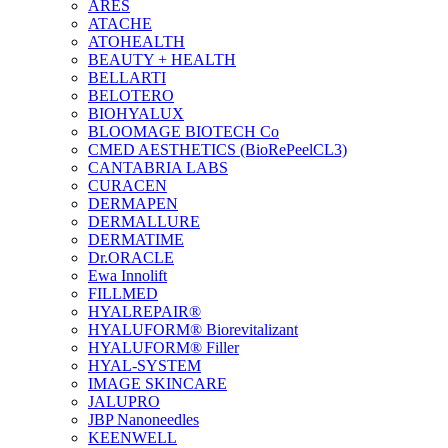
ARES
ATACHE
ATOHEALTH
BEAUTY + HEALTH
BELLARTI
BELOTERO
BIOHYALUX
BLOOMAGE BIOTECH Co
CMED AESTHETICS (BioRePeelCL3)
CANTABRIA LABS
CURACEN
DERMAPEN
DERMALLURE
DERMATIME
Dr.ORACLE
Ewa Innolift
FILLMED
НYALREPAIR®
HYALUFORM® Biorevitalizant
HYALUFORM® Filler
HYAL-SYSTEM
IMAGE SKINCARE
JALUPRO
JBP Nanoneedles
KEENWELL