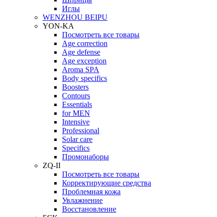
Иглы
WENZHOU BEIPU
YON-KA
Посмотреть все товары
Age correction
Age defense
Age exception
Aroma SPA
Body specifics
Boosters
Contours
Essentials
for MEN
Intensive
Professional
Solar care
Specifics
Промонаборы
ZQ-II
Посмотреть все товары
Корректирующие средства
Проблемная кожа
Увлажнение
Восстановление