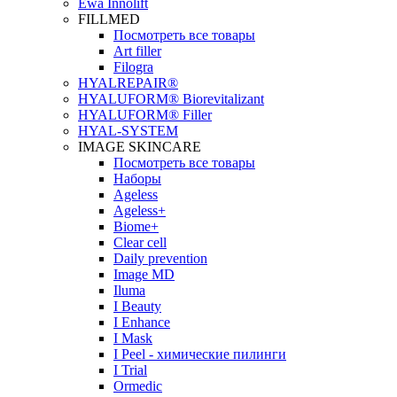
Ewa Innolift
FILLMED
Посмотреть все товары
Art filler
Filogra
НYALREPAIR®
HYALUFORM® Biorevitalizant
HYALUFORM® Filler
HYAL-SYSTEM
IMAGE SKINCARE
Посмотреть все товары
Наборы
Ageless
Ageless+
Biome+
Clear cell
Daily prevention
Image MD
Iluma
I Beauty
I Enhance
I Mask
I Peel - химические пилинги
I Trial
Ormedic