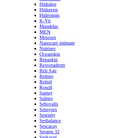
Hidraloe
Hidraven
Hidroquin
K-Vit
Mandelac
MEN
Mesoses
Nanocare intimate
Nutrises
Oceanskin
Repaskin
Resveraderm
Reti Age
Retises
Retisil
Rosoil
Samay
Salises
Sebovalis
Sensyses
Serenity
Sesbalance
Sescacay
Sesgen 32
Seskavel