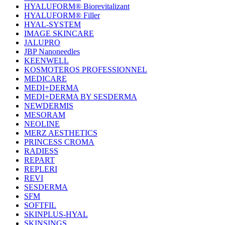
HYALUFORM® Biorevitalizant
HYALUFORM® Filler
HYAL-SYSTEM
IMAGE SKINCARE
JALUPRO
JBP Nanoneedles
KEENWELL
KOSMOTEROS PROFESSIONNEL
MEDICARE
MEDI+DERMA
MEDI+DERMA BY SESDERMA
NEWDERMIS
MESORAM
NEOLINE
MERZ AESTHETICS
PRINCESS CROMA
RADIESS
REPART
REPLERI
REVI
SESDERMA
SFM
SOFTFIL
SKINPLUS-HYAL
SKINSINGS