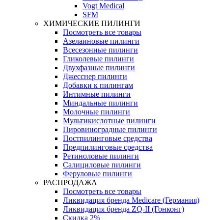
Vogt Medical
SFM
ХИМИЧЕСКИЕ ПИЛИНГИ
Посмотреть все товары
Азелаиновые пилинги
Всесезонные пилинги
Гликолевые пилинги
Двухфазные пилинги
Джесснер пилинги
Добавки к пилингам
Интимные пилинги
Миндальные пилинги
Молочные пилинги
Мультикислотные пилинги
Пировиноградные пилинги
Постпилинговые средства
Предпилинговые средства
Ретиноловые пилинги
Салициловые пилинги
Феруловые пилинги
РАСПРОДАЖА
Посмотреть все товары
Ликвидация бренда Medicare (Германия)
Ликвидация бренда ZQ-II (Гонконг)
Скидка 2%