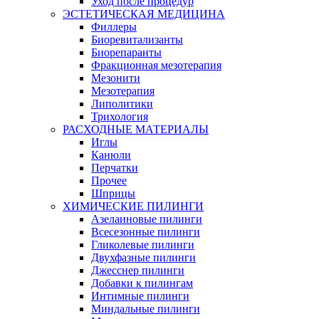
Уход после процедур
ЭСТЕТИЧЕСКАЯ МЕДИЦИНА
Филлеры
Биоревитализанты
Биорепаранты
Фракционная мезотерапия
Мезонити
Мезотерапия
Липолитики
Трихология
РАСХОДНЫЕ МАТЕРИАЛЫ
Иглы
Канюли
Перчатки
Прочее
Шприцы
ХИМИЧЕСКИЕ ПИЛИНГИ
Азелаиновые пилинги
Всесезонные пилинги
Гликолевые пилинги
Двухфазные пилинги
Джесснер пилинги
Добавки к пилингам
Интимные пилинги
Миндальные пилинги