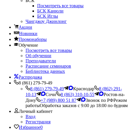
БСК
Посмотреть все товары
БСК Канюли
БСК Иглы
Чангджоу Джинлонг
Акции
Новинки
Промонаборы
Обучение
Посмотреть все товары
Об обучении
Преподаватели
Расписание семинаров
Библиотека данных
Распродажа
8 (861) 279-79-49
8 (861) 279-79-49
Краснодар
8 (862) 291-
10-13
Сочи
8 (863) 310-10-55
Ростов-на-
Дону
+7 (989) 800 51 87
Звонок по РФ
Режим
работы
Обработка заказов с 9:00 до 18:00 по будням
Личный кабинет
Вход
Регистрация
Избранное
0