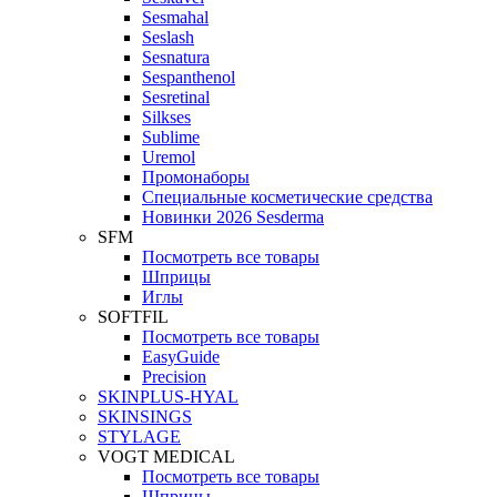
Sesmahal
Seslash
Sesnatura
Sespanthenol
Sesretinal
Silkses
Sublime
Uremol
Промонаборы
Специальные косметические средства
Новинки 2026 Sesderma
SFM
Посмотреть все товары
Шприцы
Иглы
SOFTFIL
Посмотреть все товары
EasyGuide
Precision
SKINPLUS-HYAL
SKINSINGS
STYLAGE
VOGT MEDICAL
Посмотреть все товары
Шприцы