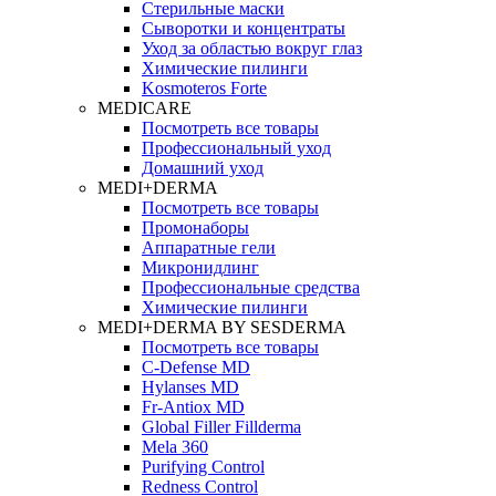
Стерильные маски
Сыворотки и концентраты
Уход за областью вокруг глаз
Химические пилинги
Kosmoteros Forte
MEDICARE
Посмотреть все товары
Профессиональный уход
Домашний уход
MEDI+DERMA
Посмотреть все товары
Промонаборы
Аппаратные гели
Микронидлинг
Профессиональные средства
Химические пилинги
MEDI+DERMA BY SESDERMA
Посмотреть все товары
C-Defense MD
Hylanses MD
Fr‑Antiox MD
Global Filler Fillderma
Mela 360
Purifying Control
Redness Control