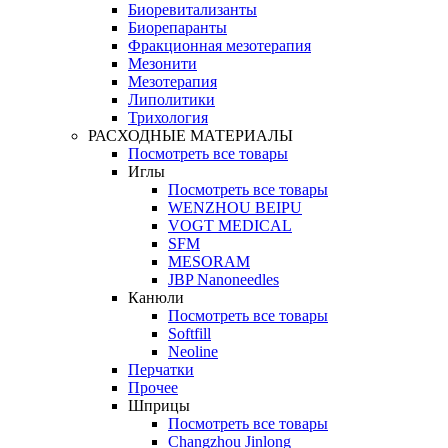
Биоревитализанты
Биорепаранты
Фракционная мезотерапия
Мезонити
Мезотерапия
Липолитики
Трихология
РАСХОДНЫЕ МАТЕРИАЛЫ
Посмотреть все товары
Иглы
Посмотреть все товары
WENZHOU BEIPU
VOGT MEDICAL
SFM
MESORAM
JBP Nanoneedles
Канюли
Посмотреть все товары
Softfill
Neoline
Перчатки
Прочее
Шприцы
Посмотреть все товары
Changzhou Jinlong