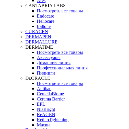
Ares
CANTABRIA LABS
Посмотреть все товары
Endocare
Heliocare
Iraltone
CURACEN
DERMAPEN
DERMALLURE
DERMATIME
Посмотреть все товары
Аксессуары
Домашняя линия
Профессиональная линия
Пилинги
Dr.ORACLE
Посмотреть все товары
Antibac
CentellaBiome
Cerama Barrier
EPL
NiaBright
ReAGEN
RetinoTightening
Маски