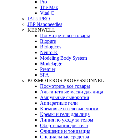
Pro
The Max
Vital C
JALUPRO
JBP Nanoneedles
KEENWELL
Посмотреть все товары
Biopure
Biologicos
Neuro‑K
Modeling Body System
Modelagge
Premier
SPA
KOSMOTEROS PROFESSIONNEL
Посмотреть все товары
Альгинатные маски для лица
Ампульные сыворотки
Аппаратные гели
Кремовые и гелевые маски
Кремы и гели для лица
Линия по уходу за телом
Обертывания для тела
Очищение и тонизация
Специальные средства