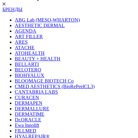
БРЕНДЫ
ABG Lab (MESO-WHARTON)
AESTHETIC DERMAL
AGENDA
ART FILLER
ARES
ATACHE
ATOHEALTH
BEAUTY + HEALTH
BELLARTI
BELOTERO
BIOHYALUX
BLOOMAGE BIOTECH Co
CMED AESTHETICS (BioRePeelCL3)
CANTABRIA LABS
CURACEN
DERMAPEN
DERMALLURE
DERMATIME
Dr.ORACLE
Ewa Innolift
FILLMED
НYALREPAIR®