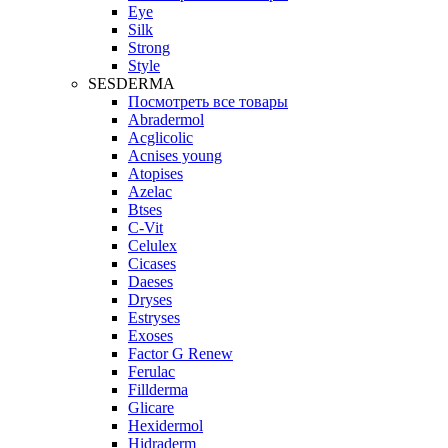
Eye
Silk
Strong
Style
SESDERMA
Посмотреть все товары
Abradermol
Acglicolic
Acnises young
Atopises
Azelac
Btses
C-Vit
Celulex
Cicases
Daeses
Dryses
Estryses
Exoses
Factor G Renew
Ferulac
Fillderma
Glicare
Hexidermol
Hidraderm