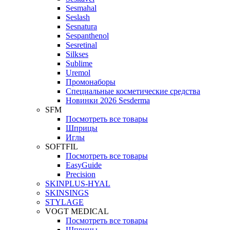
Sesmahal
Seslash
Sesnatura
Sespanthenol
Sesretinal
Silkses
Sublime
Uremol
Промонаборы
Специальные косметические средства
Новинки 2026 Sesderma
SFM
Посмотреть все товары
Шприцы
Иглы
SOFTFIL
Посмотреть все товары
EasyGuide
Precision
SKINPLUS-HYAL
SKINSINGS
STYLAGE
VOGT MEDICAL
Посмотреть все товары
Шприцы