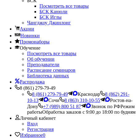
БСК
Посмотреть все товары
БСК Канюли
БСК Иглы
Чангджоу Джинлонг
Акции
Новинки
Промонаборы
Обучение
Посмотреть все товары
Об обучении
Преподаватели
Расписание семинаров
Библиотека данных
Распродажа
8 (861) 279-79-49
8 (861) 279-79-49
Краснодар
8 (862) 291-
10-13
Сочи
8 (863) 310-10-55
Ростов-на-
Дону
+7 (989) 800 51 87
Звонок по РФ
Режим
работы
Обработка заказов с 9:00 до 18:00 по будням
Личный кабинет
Вход
Регистрация
Избранное
0