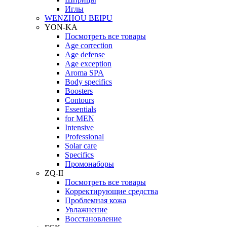
Иглы
WENZHOU BEIPU
YON-KA
Посмотреть все товары
Age correction
Age defense
Age exception
Aroma SPA
Body specifics
Boosters
Contours
Essentials
for MEN
Intensive
Professional
Solar care
Specifics
Промонаборы
ZQ-II
Посмотреть все товары
Корректирующие средства
Проблемная кожа
Увлажнение
Восстановление