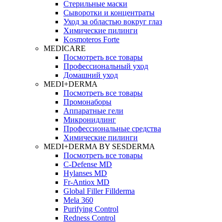
Стерильные маски
Сыворотки и концентраты
Уход за областью вокруг глаз
Химические пилинги
Kosmoteros Forte
MEDICARE
Посмотреть все товары
Профессиональный уход
Домашний уход
MEDI+DERMA
Посмотреть все товары
Промонаборы
Аппаратные гели
Микронидлинг
Профессиональные средства
Химические пилинги
MEDI+DERMA BY SESDERMA
Посмотреть все товары
C-Defense MD
Hylanses MD
Fr‑Antiox MD
Global Filler Fillderma
Mela 360
Purifying Control
Redness Control