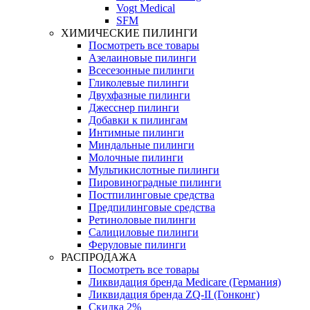
Vogt Medical
SFM
ХИМИЧЕСКИЕ ПИЛИНГИ
Посмотреть все товары
Азелаиновые пилинги
Всесезонные пилинги
Гликолевые пилинги
Двухфазные пилинги
Джесснер пилинги
Добавки к пилингам
Интимные пилинги
Миндальные пилинги
Молочные пилинги
Мультикислотные пилинги
Пировиноградные пилинги
Постпилинговые средства
Предпилинговые средства
Ретиноловые пилинги
Салициловые пилинги
Феруловые пилинги
РАСПРОДАЖА
Посмотреть все товары
Ликвидация бренда Medicare (Германия)
Ликвидация бренда ZQ-II (Гонконг)
Скидка 2%