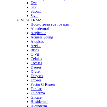
Eye
Silk
Strong
Style
SESDERMA
Посмотреть все товары
Abradermol
Acglicolic
Acnises young
Atopises
Azelac
Btses
C-Vit
Celulex
Cicases
Daeses
Dryses
Estryses
Exoses
Factor G Renew
Ferulac
Fillderma
Glicare
Hexidermol
Hidraderm