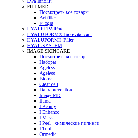
Ewa Innolift
FILLMED
Посмотреть все товары
Art filler
Filogra
НYALREPAIR®
HYALUFORM® Biorevitalizant
HYALUFORM® Filler
HYAL-SYSTEM
IMAGE SKINCARE
Посмотреть все товары
Наборы
Ageless
Ageless+
Biome+
Clear cell
Daily prevention
Image MD
Iluma
I Beauty
I Enhance
I Mask
I Peel - химические пилинги
I Trial
Ormedic