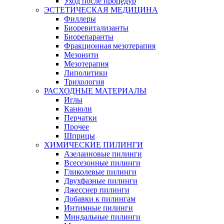
Уход после процедур
ЭСТЕТИЧЕСКАЯ МЕДИЦИНА
Филлеры
Биоревитализанты
Биорепаранты
Фракционная мезотерапия
Мезонити
Мезотерапия
Липолитики
Трихология
РАСХОДНЫЕ МАТЕРИАЛЫ
Иглы
Канюли
Перчатки
Прочее
Шприцы
ХИМИЧЕСКИЕ ПИЛИНГИ
Азелаиновые пилинги
Всесезонные пилинги
Гликолевые пилинги
Двухфазные пилинги
Джесснер пилинги
Добавки к пилингам
Интимные пилинги
Миндальные пилинги