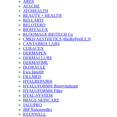
ARES
ATACHE
ATOHEALTH
BEAUTY + HEALTH
BELLARTI
BELOTERO
BIOHYALUX
BLOOMAGE BIOTECH Co
CMED AESTHETICS (BioRePeelCL3)
CANTABRIA LABS
CURACEN
DERMAPEN
DERMALLURE
DERMATIME
Dr.ORACLE
Ewa Innolift
FILLMED
НYALREPAIR®
HYALUFORM® Biorevitalizant
HYALUFORM® Filler
HYAL-SYSTEM
IMAGE SKINCARE
JALUPRO
JBP Nanoneedles
KEENWELL