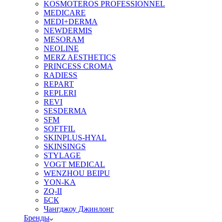
KOSMOTEROS PROFESSIONNEL
MEDICARE
MEDI+DERMA
NEWDERMIS
MESORAM
NEOLINE
MERZ AESTHETICS
PRINCESS CROMA
RADIESS
REPART
REPLERI
REVI
SESDERMA
SFM
SOFTFIL
SKINPLUS-HYAL
SKINSINGS
STYLAGE
VOGT MEDICAL
WENZHOU BEIPU
YON-KA
ZQ-II
БСК
Чангджоу Джинлонг
Бренды