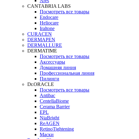
Ares
CANTABRIA LABS
Посмотреть все товары
Endocare
Heliocare
Iraltone
CURACEN
DERMAPEN
DERMALLURE
DERMATIME
Посмотреть все товары
Аксессуары
Домашняя линия
Профессиональная линия
Пилинги
Dr.ORACLE
Посмотреть все товары
Antibac
CentellaBiome
Cerama Barrier
EPL
NiaBright
ReAGEN
RetinoTightening
Маски