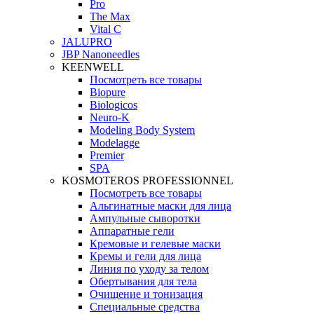
Pro
The Max
Vital C
JALUPRO
JBP Nanoneedles
KEENWELL
Посмотреть все товары
Biopure
Biologicos
Neuro‑K
Modeling Body System
Modelagge
Premier
SPA
KOSMOTEROS PROFESSIONNEL
Посмотреть все товары
Альгинатные маски для лица
Ампульные сыворотки
Аппаратные гели
Кремовые и гелевые маски
Кремы и гели для лица
Линия по уходу за телом
Обертывания для тела
Очищение и тонизация
Специальные средства