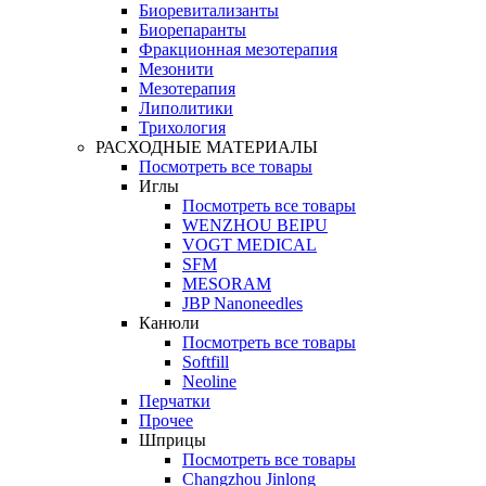
Биоревитализанты
Биорепаранты
Фракционная мезотерапия
Мезонити
Мезотерапия
Липолитики
Трихология
РАСХОДНЫЕ МАТЕРИАЛЫ
Посмотреть все товары
Иглы
Посмотреть все товары
WENZHOU BEIPU
VOGT MEDICAL
SFM
MESORAM
JBP Nanoneedles
Канюли
Посмотреть все товары
Softfill
Neoline
Перчатки
Прочее
Шприцы
Посмотреть все товары
Changzhou Jinlong