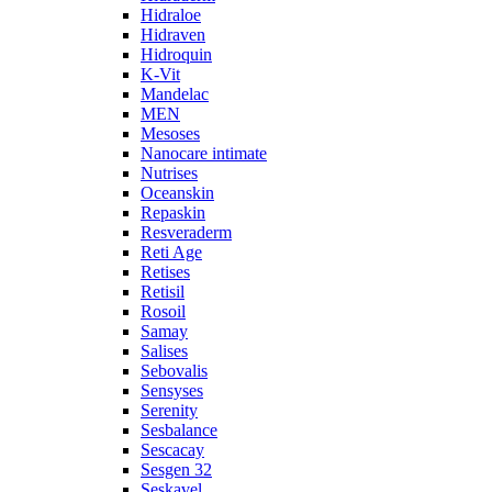
Hidraloe
Hidraven
Hidroquin
K-Vit
Mandelac
MEN
Mesoses
Nanocare intimate
Nutrises
Oceanskin
Repaskin
Resveraderm
Reti Age
Retises
Retisil
Rosoil
Samay
Salises
Sebovalis
Sensyses
Serenity
Sesbalance
Sescacay
Sesgen 32
Seskavel