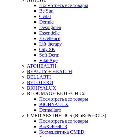
Посмотреть все товары
Be Sun
Cvital
Dermic+
Despigmen
Essentielle
Excellence
Lift therapy
Oily SK
Soft Derm
Vital Age
ATOHEALTH
BEAUTY + HEALTH
BELLARTI
BELOTERO
BIOHYALUX
BLOOMAGE BIOTECH Co
Посмотреть все товары
BIOHYALUX
Dermallure
CMED AESTHETICS (BioRePeelCL3)
Посмотреть все товары
BioRePeelCl3
Космецевтика CMED