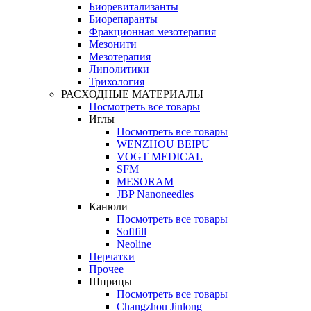
Биоревитализанты
Биорепаранты
Фракционная мезотерапия
Мезонити
Мезотерапия
Липолитики
Трихология
РАСХОДНЫЕ МАТЕРИАЛЫ
Посмотреть все товары
Иглы
Посмотреть все товары
WENZHOU BEIPU
VOGT MEDICAL
SFM
MESORAM
JBP Nanoneedles
Канюли
Посмотреть все товары
Softfill
Neoline
Перчатки
Прочее
Шприцы
Посмотреть все товары
Changzhou Jinlong