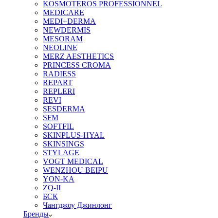
KOSMOTEROS PROFESSIONNEL
MEDICARE
MEDI+DERMA
NEWDERMIS
MESORAM
NEOLINE
MERZ AESTHETICS
PRINCESS CROMA
RADIESS
REPART
REPLERI
REVI
SESDERMA
SFM
SOFTFIL
SKINPLUS-HYAL
SKINSINGS
STYLAGE
VOGT MEDICAL
WENZHOU BEIPU
YON-KA
ZQ-II
БСК
Чангджоу Джинлонг
Бренды