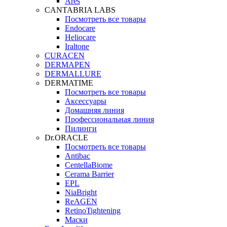
Ares
CANTABRIA LABS
Посмотреть все товары
Endocare
Heliocare
Iraltone
CURACEN
DERMAPEN
DERMALLURE
DERMATIME
Посмотреть все товары
Аксессуары
Домашняя линия
Профессиональная линия
Пилинги
Dr.ORACLE
Посмотреть все товары
Antibac
CentellaBiome
Cerama Barrier
EPL
NiaBright
ReAGEN
RetinoTightening
Маски