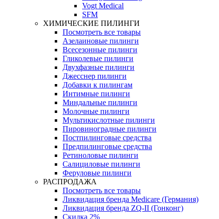
Vogt Medical
SFM
ХИМИЧЕСКИЕ ПИЛИНГИ
Посмотреть все товары
Азелаиновые пилинги
Всесезонные пилинги
Гликолевые пилинги
Двухфазные пилинги
Джесснер пилинги
Добавки к пилингам
Интимные пилинги
Миндальные пилинги
Молочные пилинги
Мультикислотные пилинги
Пировиноградные пилинги
Постпилинговые средства
Предпилинговые средства
Ретиноловые пилинги
Салициловые пилинги
Феруловые пилинги
РАСПРОДАЖА
Посмотреть все товары
Ликвидация бренда Medicare (Германия)
Ликвидация бренда ZQ-II (Гонконг)
Скидка 2%