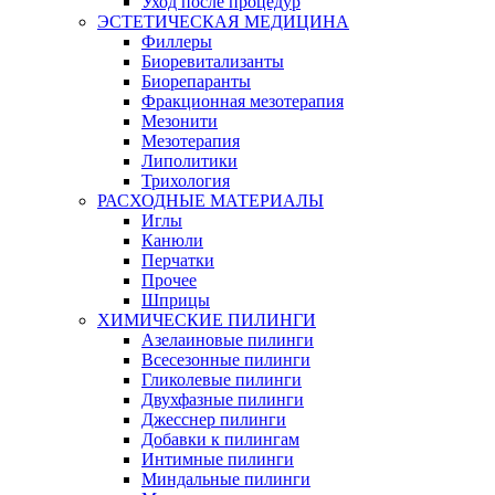
Уход после процедур
ЭСТЕТИЧЕСКАЯ МЕДИЦИНА
Филлеры
Биоревитализанты
Биорепаранты
Фракционная мезотерапия
Мезонити
Мезотерапия
Липолитики
Трихология
РАСХОДНЫЕ МАТЕРИАЛЫ
Иглы
Канюли
Перчатки
Прочее
Шприцы
ХИМИЧЕСКИЕ ПИЛИНГИ
Азелаиновые пилинги
Всесезонные пилинги
Гликолевые пилинги
Двухфазные пилинги
Джесснер пилинги
Добавки к пилингам
Интимные пилинги
Миндальные пилинги