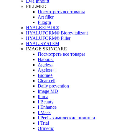
Ewa Innolift
FILLMED
Посмотреть все товары
Art filler
Filogra
НYALREPAIR®
HYALUFORM® Biorevitalizant
HYALUFORM® Filler
HYAL-SYSTEM
IMAGE SKINCARE
Посмотреть все товары
Наборы
Ageless
Ageless+
Biome+
Clear cell
Daily prevention
Image MD
Iluma
I Beauty
I Enhance
I Mask
I Peel - химические пилинги
I Trial
Ormedic