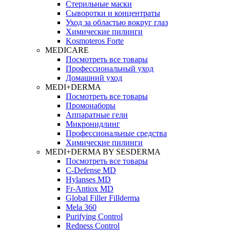
Стерильные маски
Сыворотки и концентраты
Уход за областью вокруг глаз
Химические пилинги
Kosmoteros Forte
MEDICARE
Посмотреть все товары
Профессиональный уход
Домашний уход
MEDI+DERMA
Посмотреть все товары
Промонаборы
Аппаратные гели
Микронидлинг
Профессиональные средства
Химические пилинги
MEDI+DERMA BY SESDERMA
Посмотреть все товары
C-Defense MD
Hylanses MD
Fr‑Antiox MD
Global Filler Fillderma
Mela 360
Purifying Control
Redness Control