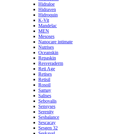
Hidraloe
Hidraven
Hidroquin
K-Vit
Mandelac
MEN
Mesoses
Nanocare intimate
Nutrises
Oceanskin
Repaskin
Resveraderm
Reti Age
Retises
Retisil
Rosoil
Samay
Salises
Sebovalis
Sensyses
Serenity
Sesbalance
Sescacay
Sesgen 32
Seskavel