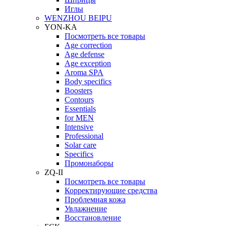
Иглы
WENZHOU BEIPU
YON-KA
Посмотреть все товары
Age correction
Age defense
Age exception
Aroma SPA
Body specifics
Boosters
Contours
Essentials
for MEN
Intensive
Professional
Solar care
Specifics
Промонаборы
ZQ-II
Посмотреть все товары
Корректирующие средства
Проблемная кожа
Увлажнение
Восстановление