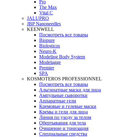
Pro
The Max
Vital C
JALUPRO
JBP Nanoneedles
KEENWELL
Посмотреть все товары
Biopure
Biologicos
Neuro‑K
Modeling Body System
Modelagge
Premier
SPA
KOSMOTEROS PROFESSIONNEL
Посмотреть все товары
Альгинатные маски для лица
Ампульные сыворотки
Аппаратные гели
Кремовые и гелевые маски
Кремы и гели для лица
Линия по уходу за телом
Обертывания для тела
Очищение и тонизация
Специальные средства