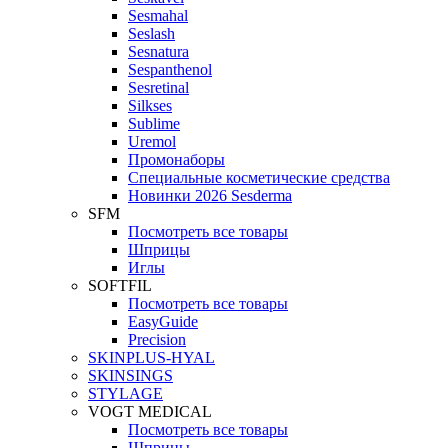
Sesmahal
Seslash
Sesnatura
Sespanthenol
Sesretinal
Silkses
Sublime
Uremol
Промонаборы
Специальные косметические средства
Новинки 2026 Sesderma
SFM
Посмотреть все товары
Шприцы
Иглы
SOFTFIL
Посмотреть все товары
EasyGuide
Precision
SKINPLUS-HYAL
SKINSINGS
STYLAGE
VOGT MEDICAL
Посмотреть все товары
Шприцы