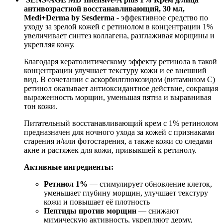
антивозрастной восстанавливающий, 30 мл,
Medi+Derma by Sesderma
-
эффективное средство по
уходу за зрелой кожей с ретинолом в концентрации 1%
увеличивает синтез коллагена, разглаживая морщины и
укрепляя кожу.
Благодаря кератолитическому эффекту ретинола в такой
концентрации улучшает текстуру кожи и ее внешний
вид. В сочетании с аскорбилглюкозидом (витамином С)
ретинол оказывает антиоксидантное действие, сокращая
выраженность морщин, уменьшая пятна и выравнивая
тон кожи.
Питательный восстанавливающий крем с 1% ретинолом
предназначен для ночного ухода за кожей с признаками
старения и/или фотостарения, а также кожи со следами
акне и растяжек для кожи, привыкшей к ретинолу.
Активные ингредиенты:
Ретинол 1%
— стимулирует обновление клеток,
уменьшает глубину морщин, улучшает текстуру
кожи и повышает её плотность
Пептиды против морщин
— снижают
мимическую активность, укрепляют дерму,