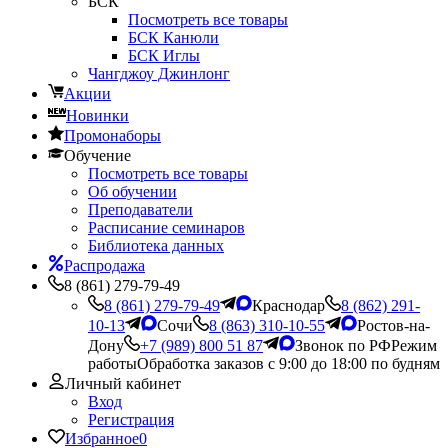
БСК
Посмотреть все товары
БСК Канюли
БСК Иглы
Чангджоу Джинлонг
Акции
Новинки
Промонаборы
Обучение
Посмотреть все товары
Об обучении
Преподаватели
Расписание семинаров
Библиотека данных
Распродажа
8 (861) 279-79-49
8 (861) 279-79-49
Краснодар
8 (862) 291-
10-13
Сочи
8 (863) 310-10-55
Ростов-на-
Дону
+7 (989) 800 51 87
Звонок по РФ
Режим
работы
Обработка заказов с 9:00 до 18:00 по будням
Личный кабинет
Вход
Регистрация
Избранное
0