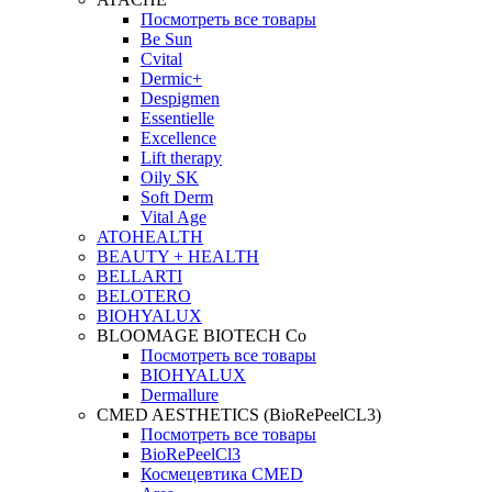
Посмотреть все товары
Be Sun
Cvital
Dermic+
Despigmen
Essentielle
Excellence
Lift therapy
Oily SK
Soft Derm
Vital Age
ATOHEALTH
BEAUTY + HEALTH
BELLARTI
BELOTERO
BIOHYALUX
BLOOMAGE BIOTECH Co
Посмотреть все товары
BIOHYALUX
Dermallure
CMED AESTHETICS (BioRePeelCL3)
Посмотреть все товары
BioRePeelCl3
Космецевтика CMED