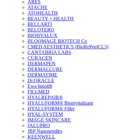
ARES
ATACHE
ATOHEALTH
BEAUTY + HEALTH
BELLARTI
BELOTERO
BIOHYALUX
BLOOMAGE BIOTECH Co
CMED AESTHETICS (BioRePeelCL3)
CANTABRIA LABS
CURACEN
DERMAPEN
DERMALLURE
DERMATIME
Dr.ORACLE
Ewa Innolift
FILLMED
НYALREPAIR®
HYALUFORM® Biorevitalizant
HYALUFORM® Filler
HYAL-SYSTEM
IMAGE SKINCARE
JALUPRO
JBP Nanoneedles
KEENWELL