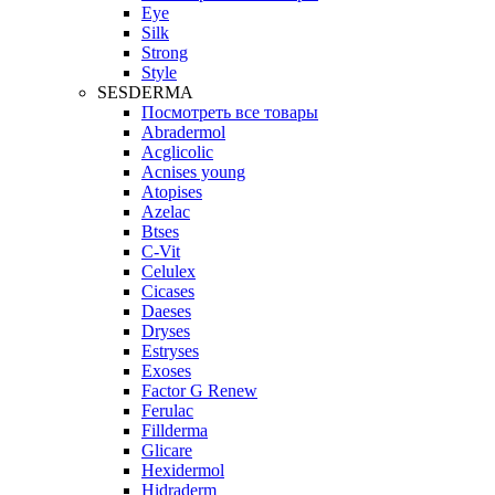
Eye
Silk
Strong
Style
SESDERMA
Посмотреть все товары
Abradermol
Acglicolic
Acnises young
Atopises
Azelac
Btses
C-Vit
Celulex
Cicases
Daeses
Dryses
Estryses
Exoses
Factor G Renew
Ferulac
Fillderma
Glicare
Hexidermol
Hidraderm