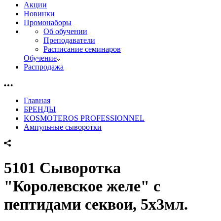
Акции
Новинки
Промонаборы
Об обучении
Преподаватели
Расписание семинаров
Обучение
Распродажа
Главная
БРЕНДЫ
KOSMOTEROS PROFESSIONNEL
Ампульные сыворотки
5101 Сыворотка
"Королевское желе" с
пептидами секвои, 5х3мл.