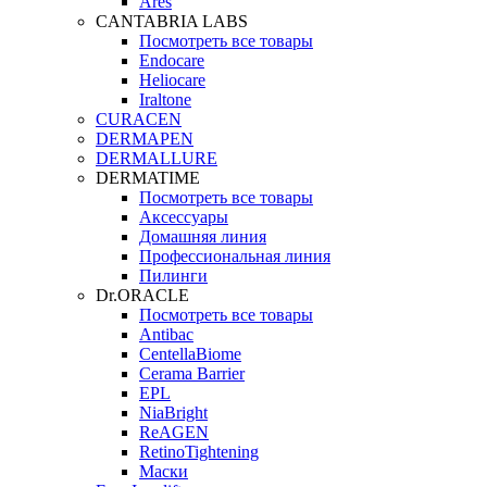
Ares
CANTABRIA LABS
Посмотреть все товары
Endocare
Heliocare
Iraltone
CURACEN
DERMAPEN
DERMALLURE
DERMATIME
Посмотреть все товары
Аксессуары
Домашняя линия
Профессиональная линия
Пилинги
Dr.ORACLE
Посмотреть все товары
Antibac
CentellaBiome
Cerama Barrier
EPL
NiaBright
ReAGEN
RetinoTightening
Маски