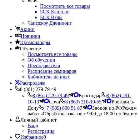
БСК
Посмотреть все товары
БСК Канюли
БСК Иглы
Чангджоу Джинлонг
Акции
Новинки
Промонаборы
Обучение
Посмотреть все товары
Об обучении
Преподаватели
Расписание семинаров
Библиотека данных
Распродажа
8 (861) 279-79-49
8 (861) 279-79-49
Краснодар
8 (862) 291-
10-13
Сочи
8 (863) 310-10-55
Ростов-на-
Дону
+7 (989) 800 51 87
Звонок по РФ
Режим
работы
Обработка заказов с 9:00 до 18:00 по будням
Личный кабинет
Вход
Регистрация
Избранное
0