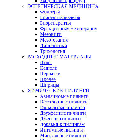
Уход после процедур
ЭСТЕТИЧЕСКАЯ МЕДИЦИНА
Филлеры
Биоревитализанты
Биорепаранты
Фракционная мезотерапия
Мезонити
Мезотерапия
Липолитики
Трихология
РАСХОДНЫЕ МАТЕРИАЛЫ
Иглы
Канюли
Перчатки
Прочее
Шприцы
ХИМИЧЕСКИЕ ПИЛИНГИ
Азелаиновые пилинги
Всесезонные пилинги
Гликолевые пилинги
Двухфазные пилинги
Джесснер пилинги
Добавки к пилингам
Интимные пилинги
Миндальные пилинги