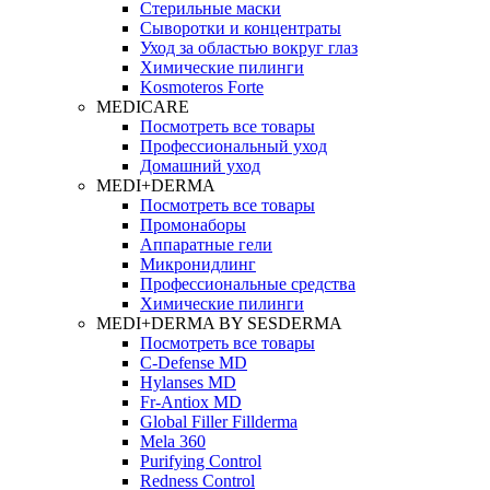
Стерильные маски
Сыворотки и концентраты
Уход за областью вокруг глаз
Химические пилинги
Kosmoteros Forte
MEDICARE
Посмотреть все товары
Профессиональный уход
Домашний уход
MEDI+DERMA
Посмотреть все товары
Промонаборы
Аппаратные гели
Микронидлинг
Профессиональные средства
Химические пилинги
MEDI+DERMA BY SESDERMA
Посмотреть все товары
C-Defense MD
Hylanses MD
Fr‑Antiox MD
Global Filler Fillderma
Mela 360
Purifying Control
Redness Control