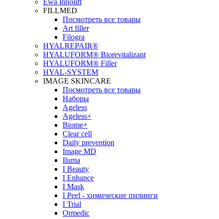
Ewa Innolift
FILLMED
Посмотреть все товары
Art filler
Filogra
НYALREPAIR®
HYALUFORM® Biorevitalizant
HYALUFORM® Filler
HYAL-SYSTEM
IMAGE SKINCARE
Посмотреть все товары
Наборы
Ageless
Ageless+
Biome+
Clear cell
Daily prevention
Image MD
Iluma
I Beauty
I Enhance
I Mask
I Peel - химические пилинги
I Trial
Ormedic