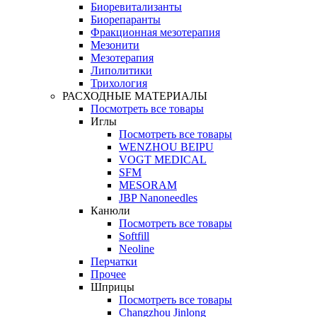
Биоревитализанты
Биорепаранты
Фракционная мезотерапия
Мезонити
Мезотерапия
Липолитики
Трихология
РАСХОДНЫЕ МАТЕРИАЛЫ
Посмотреть все товары
Иглы
Посмотреть все товары
WENZHOU BEIPU
VOGT MEDICAL
SFM
MESORAM
JBP Nanoneedles
Канюли
Посмотреть все товары
Softfill
Neoline
Перчатки
Прочее
Шприцы
Посмотреть все товары
Changzhou Jinlong