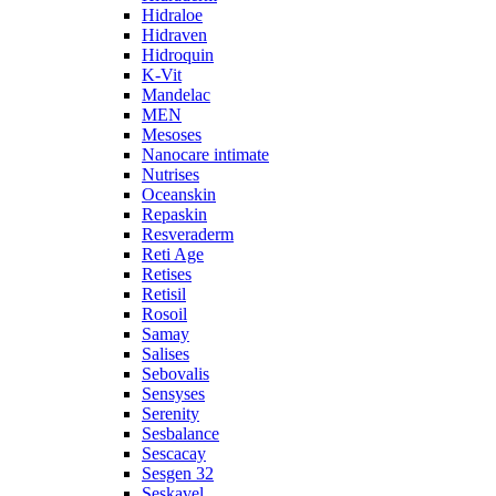
Hidraloe
Hidraven
Hidroquin
K-Vit
Mandelac
MEN
Mesoses
Nanocare intimate
Nutrises
Oceanskin
Repaskin
Resveraderm
Reti Age
Retises
Retisil
Rosoil
Samay
Salises
Sebovalis
Sensyses
Serenity
Sesbalance
Sescacay
Sesgen 32
Seskavel