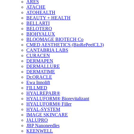
ARES
ATACHE
ATOHEALTH
BEAUTY + HEALTH
BELLARTI
BELOTERO
BIOHYALUX
BLOOMAGE BIOTECH Co
CMED AESTHETICS (BioRePeelCL3)
CANTABRIA LABS
CURACEN
DERMAPEN
DERMALLURE
DERMATIME
Dr.ORACLE
Ewa Innolift
FILLMED
НYALREPAIR®
HYALUFORM® Biorevitalizant
HYALUFORM® Filler
HYAL-SYSTEM
IMAGE SKINCARE
JALUPRO
JBP Nanoneedles
KEENWELL