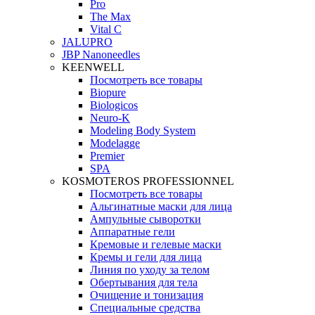
Pro
The Max
Vital C
JALUPRO
JBP Nanoneedles
KEENWELL
Посмотреть все товары
Biopure
Biologicos
Neuro‑K
Modeling Body System
Modelagge
Premier
SPA
KOSMOTEROS PROFESSIONNEL
Посмотреть все товары
Альгинатные маски для лица
Ампульные сыворотки
Аппаратные гели
Кремовые и гелевые маски
Кремы и гели для лица
Линия по уходу за телом
Обертывания для тела
Очищение и тонизация
Специальные средства