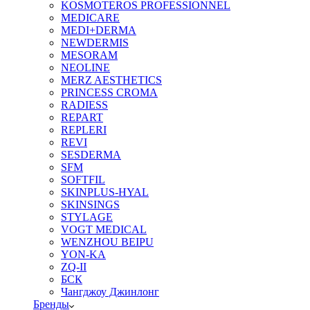
KOSMOTEROS PROFESSIONNEL
MEDICARE
MEDI+DERMA
NEWDERMIS
MESORAM
NEOLINE
MERZ AESTHETICS
PRINCESS CROMA
RADIESS
REPART
REPLERI
REVI
SESDERMA
SFM
SOFTFIL
SKINPLUS-HYAL
SKINSINGS
STYLAGE
VOGT MEDICAL
WENZHOU BEIPU
YON-KA
ZQ-II
БСК
Чангджоу Джинлонг
Бренды