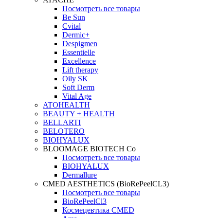
Посмотреть все товары
Be Sun
Cvital
Dermic+
Despigmen
Essentielle
Excellence
Lift therapy
Oily SK
Soft Derm
Vital Age
ATOHEALTH
BEAUTY + HEALTH
BELLARTI
BELOTERO
BIOHYALUX
BLOOMAGE BIOTECH Co
Посмотреть все товары
BIOHYALUX
Dermallure
CMED AESTHETICS (BioRePeelCL3)
Посмотреть все товары
BioRePeelCl3
Космецевтика CMED