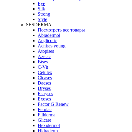
Eye
Silk
Strong
Style
SESDERMA
Посмотреть все товары
Abradermol
Acglicolic
Acnises young
Atopises
Azelac
Btses
C-Vit
Celulex
Cicases
Daeses
Dryses
Estryses
Exoses
Factor G Renew
Ferulac
Fillderma
Glicare
Hexidermol
Hidraderm