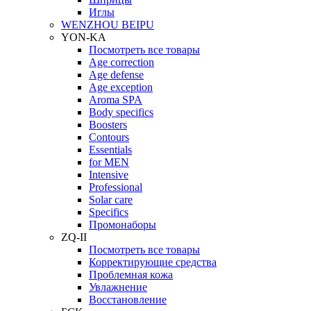
Иглы
WENZHOU BEIPU
YON-KA
Посмотреть все товары
Age correction
Age defense
Age exception
Aroma SPA
Body specifics
Boosters
Contours
Essentials
for MEN
Intensive
Professional
Solar care
Specifics
Промонаборы
ZQ-II
Посмотреть все товары
Корректирующие средства
Проблемная кожа
Увлажнение
Восстановление