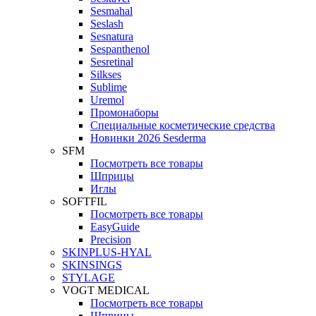
Sesmahal
Seslash
Sesnatura
Sespanthenol
Sesretinal
Silkses
Sublime
Uremol
Промонаборы
Специальные косметические средства
Новинки 2026 Sesderma
SFM
Посмотреть все товары
Шприцы
Иглы
SOFTFIL
Посмотреть все товары
EasyGuide
Precision
SKINPLUS-HYAL
SKINSINGS
STYLAGE
VOGT MEDICAL
Посмотреть все товары
Шприцы