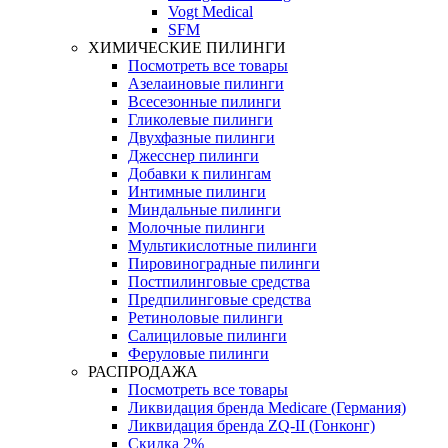
Vogt Medical
SFM
ХИМИЧЕСКИЕ ПИЛИНГИ
Посмотреть все товары
Азелаиновые пилинги
Всесезонные пилинги
Гликолевые пилинги
Двухфазные пилинги
Джесснер пилинги
Добавки к пилингам
Интимные пилинги
Миндальные пилинги
Молочные пилинги
Мультикислотные пилинги
Пировиноградные пилинги
Постпилинговые средства
Предпилинговые средства
Ретиноловые пилинги
Салициловые пилинги
Феруловые пилинги
РАСПРОДАЖА
Посмотреть все товары
Ликвидация бренда Medicare (Германия)
Ликвидация бренда ZQ-II (Гонконг)
Скидка 2%