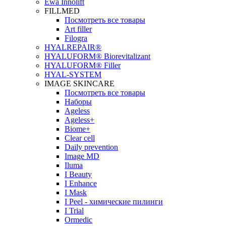
Ewa Innolift
FILLMED
Посмотреть все товары
Art filler
Filogra
НYALREPAIR®
HYALUFORM® Biorevitalizant
HYALUFORM® Filler
HYAL-SYSTEM
IMAGE SKINCARE
Посмотреть все товары
Наборы
Ageless
Ageless+
Biome+
Clear cell
Daily prevention
Image MD
Iluma
I Beauty
I Enhance
I Mask
I Peel - химические пилинги
I Trial
Ormedic