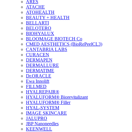
ARES
ATACHE
ATOHEALTH
BEAUTY + HEALTH
BELLARTI
BELOTERO
BIOHYALUX
BLOOMAGE BIOTECH Co
CMED AESTHETICS (BioRePeelCL3)
CANTABRIA LABS
CURACEN
DERMAPEN
DERMALLURE
DERMATIME
Dr.ORACLE
Ewa Innolift
FILLMED
НYALREPAIR®
HYALUFORM® Biorevitalizant
HYALUFORM® Filler
HYAL-SYSTEM
IMAGE SKINCARE
JALUPRO
JBP Nanoneedles
KEENWELL