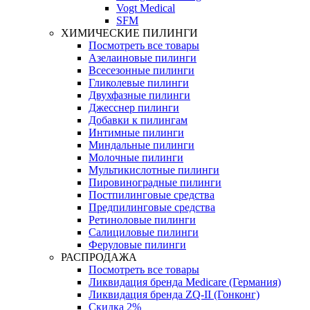
Vogt Medical
SFM
ХИМИЧЕСКИЕ ПИЛИНГИ
Посмотреть все товары
Азелаиновые пилинги
Всесезонные пилинги
Гликолевые пилинги
Двухфазные пилинги
Джесснер пилинги
Добавки к пилингам
Интимные пилинги
Миндальные пилинги
Молочные пилинги
Мультикислотные пилинги
Пировиноградные пилинги
Постпилинговые средства
Предпилинговые средства
Ретиноловые пилинги
Салициловые пилинги
Феруловые пилинги
РАСПРОДАЖА
Посмотреть все товары
Ликвидация бренда Medicare (Германия)
Ликвидация бренда ZQ-II (Гонконг)
Скидка 2%