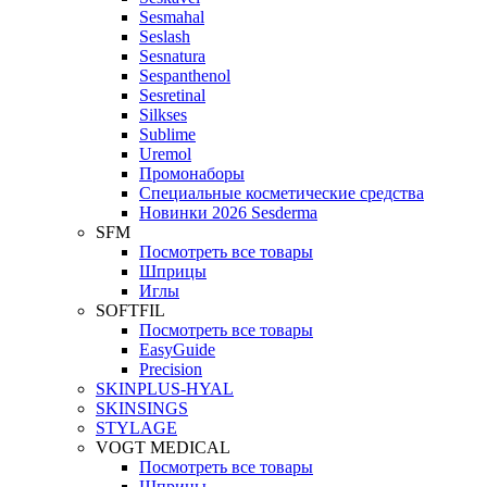
Sesmahal
Seslash
Sesnatura
Sespanthenol
Sesretinal
Silkses
Sublime
Uremol
Промонаборы
Специальные косметические средства
Новинки 2026 Sesderma
SFM
Посмотреть все товары
Шприцы
Иглы
SOFTFIL
Посмотреть все товары
EasyGuide
Precision
SKINPLUS-HYAL
SKINSINGS
STYLAGE
VOGT MEDICAL
Посмотреть все товары
Шприцы