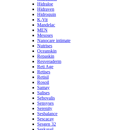
Hidraloe
Hidraven
Hidroquin
K-Vit
Mandelac
MEN
Mesoses
Nanocare intimate
Nutrises
Oceanskin
Repaskin
Resveraderm
Reti Age
Retises
Retisil
Rosoil
Samay
Salises
Sebovalis
Sensyses
Serenity
Sesbalance
Sescacay
Sesgen 32
Seskavel