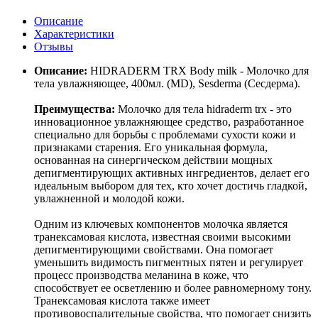
Описание
Характеристики
Отзывы
Описание:
HIDRADERM TRX Body milk - Молочко для
тела увлажняющее, 400мл. (MD), Sesderma (Сесдерма).
Преимущества:
Молочко для тела hidraderm trx - это
инновационное увлажняющее средство, разработанное
специально для борьбы с проблемами сухости кожи и
признаками старения. Его уникальная формула,
основанная на синергическом действии мощных
депигментирующих активных ингредиентов, делает его
идеальным выбором для тех, кто хочет достичь гладкой,
увлажненной и молодой кожи.
Одним из ключевых компонентов молочка является
транексамовая кислота, известная своими высокими
депигментирующими свойствами. Она помогает
уменьшить видимость пигментных пятен и регулирует
процесс производства меланина в коже, что
способствует ее осветлению и более равномерному тону.
Транексамовая кислота также имеет
противовоспалительные свойства, что помогает снизить