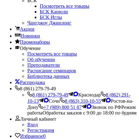
БСК
Посмотреть все товары
БСК Канюли
БСК Иглы
Чангджоу Джинлонг
Акции
Новинки
Промонаборы
Обучение
Посмотреть все товары
Об обучении
Преподаватели
Расписание семинаров
Библиотека данных
Распродажа
8 (861) 279-79-49
8 (861) 279-79-49
Краснодар
8 (862) 291-
10-13
Сочи
8 (863) 310-10-55
Ростов-на-
Дону
+7 (989) 800 51 87
Звонок по РФ
Режим
работы
Обработка заказов с 9:00 до 18:00 по будням
Личный кабинет
Вход
Регистрация
Избранное
0