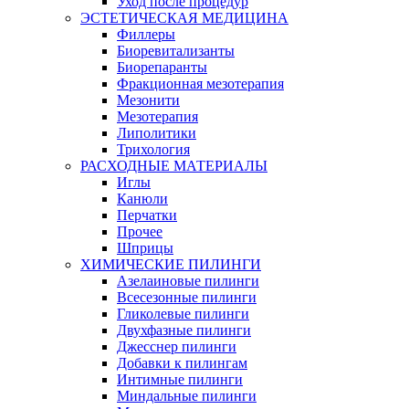
Уход после процедур
ЭСТЕТИЧЕСКАЯ МЕДИЦИНА
Филлеры
Биоревитализанты
Биорепаранты
Фракционная мезотерапия
Мезонити
Мезотерапия
Липолитики
Трихология
РАСХОДНЫЕ МАТЕРИАЛЫ
Иглы
Канюли
Перчатки
Прочее
Шприцы
ХИМИЧЕСКИЕ ПИЛИНГИ
Азелаиновые пилинги
Всесезонные пилинги
Гликолевые пилинги
Двухфазные пилинги
Джесснер пилинги
Добавки к пилингам
Интимные пилинги
Миндальные пилинги