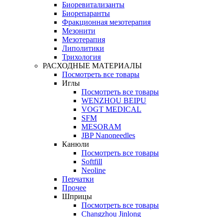
Биоревитализанты
Биорепаранты
Фракционная мезотерапия
Мезонити
Мезотерапия
Липолитики
Трихология
РАСХОДНЫЕ МАТЕРИАЛЫ
Посмотреть все товары
Иглы
Посмотреть все товары
WENZHOU BEIPU
VOGT MEDICAL
SFM
MESORAM
JBP Nanoneedles
Канюли
Посмотреть все товары
Softfill
Neoline
Перчатки
Прочее
Шприцы
Посмотреть все товары
Changzhou Jinlong