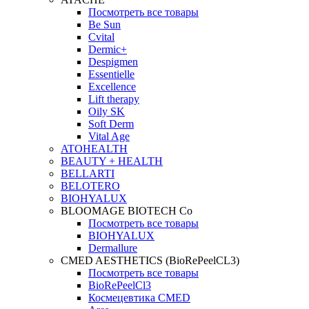
Посмотреть все товары
Be Sun
Cvital
Dermic+
Despigmen
Essentielle
Excellence
Lift therapy
Oily SK
Soft Derm
Vital Age
ATOHEALTH
BEAUTY + HEALTH
BELLARTI
BELOTERO
BIOHYALUX
BLOOMAGE BIOTECH Co
Посмотреть все товары
BIOHYALUX
Dermallure
CMED AESTHETICS (BioRePeelCL3)
Посмотреть все товары
BioRePeelCl3
Космецевтика CMED