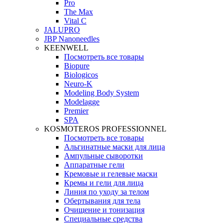
Pro
The Max
Vital C
JALUPRO
JBP Nanoneedles
KEENWELL
Посмотреть все товары
Biopure
Biologicos
Neuro‑K
Modeling Body System
Modelagge
Premier
SPA
KOSMOTEROS PROFESSIONNEL
Посмотреть все товары
Альгинатные маски для лица
Ампульные сыворотки
Аппаратные гели
Кремовые и гелевые маски
Кремы и гели для лица
Линия по уходу за телом
Обертывания для тела
Очищение и тонизация
Специальные средства