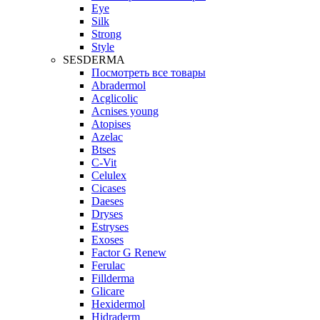
Eye
Silk
Strong
Style
SESDERMA
Посмотреть все товары
Abradermol
Acglicolic
Acnises young
Atopises
Azelac
Btses
C-Vit
Celulex
Cicases
Daeses
Dryses
Estryses
Exoses
Factor G Renew
Ferulac
Fillderma
Glicare
Hexidermol
Hidraderm