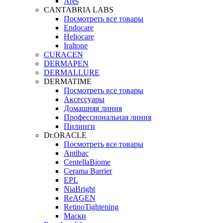
Ares
CANTABRIA LABS
Посмотреть все товары
Endocare
Heliocare
Iraltone
CURACEN
DERMAPEN
DERMALLURE
DERMATIME
Посмотреть все товары
Аксессуары
Домашняя линия
Профессиональная линия
Пилинги
Dr.ORACLE
Посмотреть все товары
Antibac
CentellaBiome
Cerama Barrier
EPL
NiaBright
ReAGEN
RetinoTightening
Маски