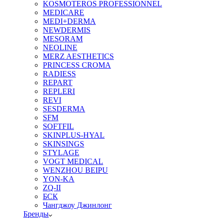
KOSMOTEROS PROFESSIONNEL
MEDICARE
MEDI+DERMA
NEWDERMIS
MESORAM
NEOLINE
MERZ AESTHETICS
PRINCESS CROMA
RADIESS
REPART
REPLERI
REVI
SESDERMA
SFM
SOFTFIL
SKINPLUS-HYAL
SKINSINGS
STYLAGE
VOGT MEDICAL
WENZHOU BEIPU
YON-KA
ZQ-II
БСК
Чангджоу Джинлонг
Бренды