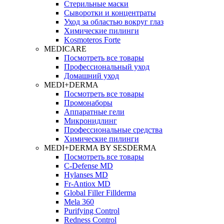
Стерильные маски
Сыворотки и концентраты
Уход за областью вокруг глаз
Химические пилинги
Kosmoteros Forte
MEDICARE
Посмотреть все товары
Профессиональный уход
Домашний уход
MEDI+DERMA
Посмотреть все товары
Промонаборы
Аппаратные гели
Микронидлинг
Профессиональные средства
Химические пилинги
MEDI+DERMA BY SESDERMA
Посмотреть все товары
C-Defense MD
Hylanses MD
Fr‑Antiox MD
Global Filler Fillderma
Mela 360
Purifying Control
Redness Control