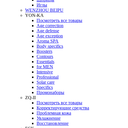
Иглы
WENZHOU BEIPU
YON-KA
Посмотреть все товары
Age correction
Age defense
Age exception
Aroma SPA
Body specifics
Boosters
Contours
Essentials
for MEN
Intensive
Professional
Solar care
Specifics
Промонаборы
ZQ-II
Посмотреть все товары
Корректирующие средства
Проблемная кожа
Увлажнение
Восстановление