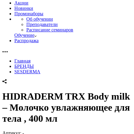
Акции
Новинки
Промонаборы
Об обучении
Преподаватели
Расписание семинаров
Обучение
Распродажа
Главная
БРЕНДЫ
SESDERMA
HIDRADERM TRX Body milk
– Молочко увлажняющее для
тела , 400 мл
Артикул:
-