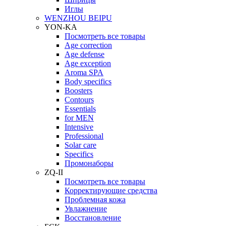
Иглы
WENZHOU BEIPU
YON-KA
Посмотреть все товары
Age correction
Age defense
Age exception
Aroma SPA
Body specifics
Boosters
Contours
Essentials
for MEN
Intensive
Professional
Solar care
Specifics
Промонаборы
ZQ-II
Посмотреть все товары
Корректирующие средства
Проблемная кожа
Увлажнение
Восстановление