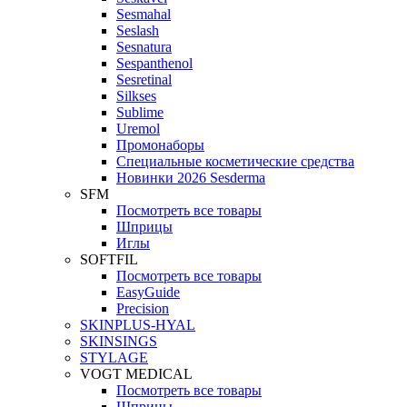
Sesmahal
Seslash
Sesnatura
Sespanthenol
Sesretinal
Silkses
Sublime
Uremol
Промонаборы
Специальные косметические средства
Новинки 2026 Sesderma
SFM
Посмотреть все товары
Шприцы
Иглы
SOFTFIL
Посмотреть все товары
EasyGuide
Precision
SKINPLUS-HYAL
SKINSINGS
STYLAGE
VOGT MEDICAL
Посмотреть все товары
Шприцы