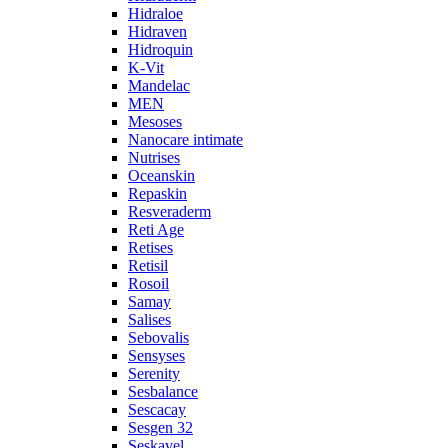
Hidraloe
Hidraven
Hidroquin
K-Vit
Mandelac
MEN
Mesoses
Nanocare intimate
Nutrises
Oceanskin
Repaskin
Resveraderm
Reti Age
Retises
Retisil
Rosoil
Samay
Salises
Sebovalis
Sensyses
Serenity
Sesbalance
Sescacay
Sesgen 32
Seskavel