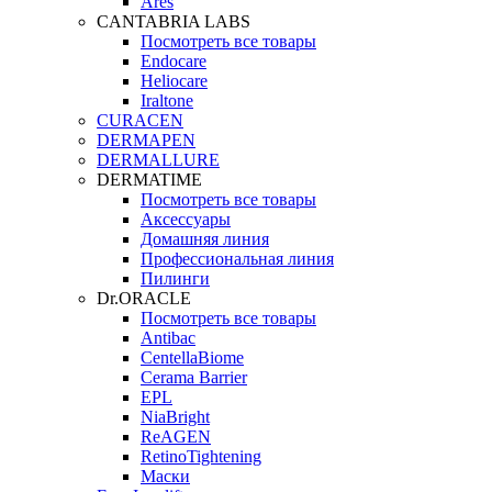
Ares
CANTABRIA LABS
Посмотреть все товары
Endocare
Heliocare
Iraltone
CURACEN
DERMAPEN
DERMALLURE
DERMATIME
Посмотреть все товары
Аксессуары
Домашняя линия
Профессиональная линия
Пилинги
Dr.ORACLE
Посмотреть все товары
Antibac
CentellaBiome
Cerama Barrier
EPL
NiaBright
ReAGEN
RetinoTightening
Маски