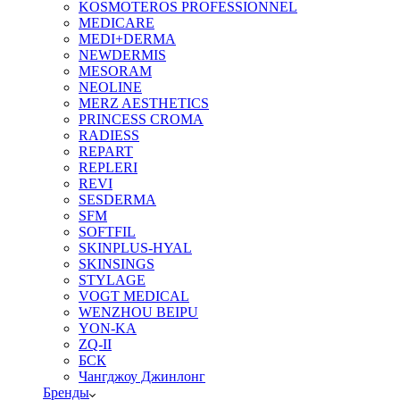
KOSMOTEROS PROFESSIONNEL
MEDICARE
MEDI+DERMA
NEWDERMIS
MESORAM
NEOLINE
MERZ AESTHETICS
PRINCESS CROMA
RADIESS
REPART
REPLERI
REVI
SESDERMA
SFM
SOFTFIL
SKINPLUS-HYAL
SKINSINGS
STYLAGE
VOGT MEDICAL
WENZHOU BEIPU
YON-KA
ZQ-II
БСК
Чангджоу Джинлонг
Бренды