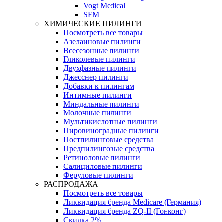
Vogt Medical
SFM
ХИМИЧЕСКИЕ ПИЛИНГИ
Посмотреть все товары
Азелаиновые пилинги
Всесезонные пилинги
Гликолевые пилинги
Двухфазные пилинги
Джесснер пилинги
Добавки к пилингам
Интимные пилинги
Миндальные пилинги
Молочные пилинги
Мультикислотные пилинги
Пировиноградные пилинги
Постпилинговые средства
Предпилинговые средства
Ретиноловые пилинги
Салициловые пилинги
Феруловые пилинги
РАСПРОДАЖА
Посмотреть все товары
Ликвидация бренда Medicare (Германия)
Ликвидация бренда ZQ-II (Гонконг)
Скидка 2%