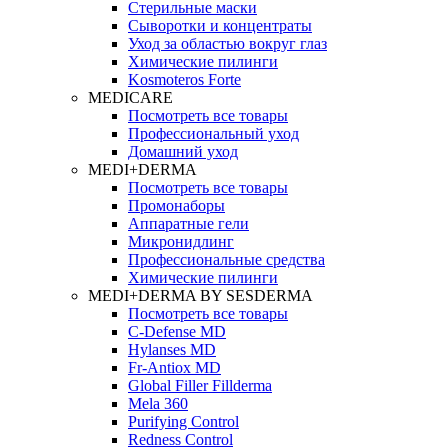
Стерильные маски
Сыворотки и концентраты
Уход за областью вокруг глаз
Химические пилинги
Kosmoteros Forte
MEDICARE
Посмотреть все товары
Профессиональный уход
Домашний уход
MEDI+DERMA
Посмотреть все товары
Промонаборы
Аппаратные гели
Микронидлинг
Профессиональные средства
Химические пилинги
MEDI+DERMA BY SESDERMA
Посмотреть все товары
C-Defense MD
Hylanses MD
Fr‑Antiox MD
Global Filler Fillderma
Mela 360
Purifying Control
Redness Control