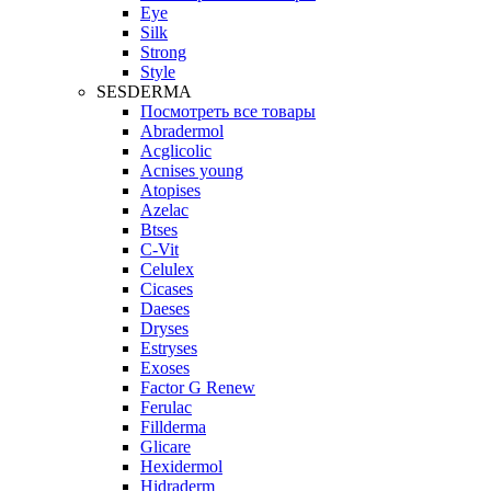
Eye
Silk
Strong
Style
SESDERMA
Посмотреть все товары
Abradermol
Acglicolic
Acnises young
Atopises
Azelac
Btses
C-Vit
Celulex
Cicases
Daeses
Dryses
Estryses
Exoses
Factor G Renew
Ferulac
Fillderma
Glicare
Hexidermol
Hidraderm