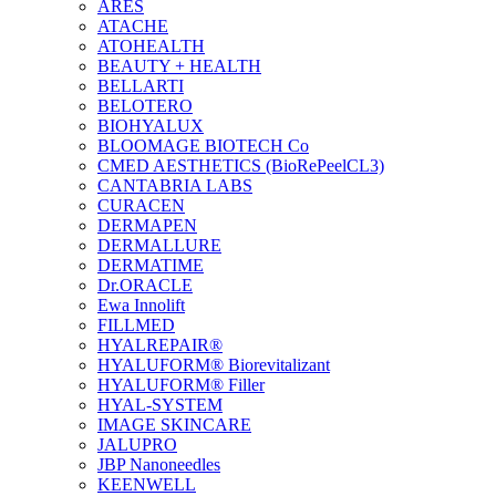
ARES
ATACHE
ATOHEALTH
BEAUTY + HEALTH
BELLARTI
BELOTERO
BIOHYALUX
BLOOMAGE BIOTECH Co
CMED AESTHETICS (BioRePeelCL3)
CANTABRIA LABS
CURACEN
DERMAPEN
DERMALLURE
DERMATIME
Dr.ORACLE
Ewa Innolift
FILLMED
НYALREPAIR®
HYALUFORM® Biorevitalizant
HYALUFORM® Filler
HYAL-SYSTEM
IMAGE SKINCARE
JALUPRO
JBP Nanoneedles
KEENWELL