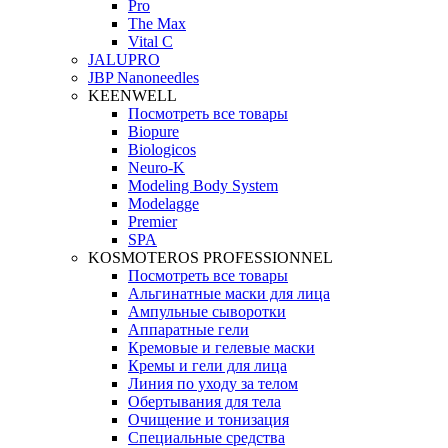
Pro
The Max
Vital C
JALUPRO
JBP Nanoneedles
KEENWELL
Посмотреть все товары
Biopure
Biologicos
Neuro‑K
Modeling Body System
Modelagge
Premier
SPA
KOSMOTEROS PROFESSIONNEL
Посмотреть все товары
Альгинатные маски для лица
Ампульные сыворотки
Аппаратные гели
Кремовые и гелевые маски
Кремы и гели для лица
Линия по уходу за телом
Обертывания для тела
Очищение и тонизация
Специальные средства