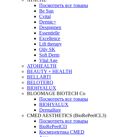
Посмотреть все товары
Be Sun
Cvital
Dermic+
Despigmen
Essentielle
Excellence
Lift therapy
Oily SK
Soft Derm
Vital Age
ATOHEALTH
BEAUTY + HEALTH
BELLARTI
BELOTERO
BIOHYALUX
BLOOMAGE BIOTECH Co
Посмотреть все товары
BIOHYALUX
Dermallure
CMED AESTHETICS (BioRePeelCL3)
Посмотреть все товары
BioRePeelCl3
Космецевтика CMED