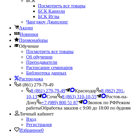
БСК
Посмотреть все товары
БСК Канюли
БСК Иглы
Чангджоу Джинлонг
Акции
Новинки
Промонаборы
Обучение
Посмотреть все товары
Об обучении
Преподаватели
Расписание семинаров
Библиотека данных
Распродажа
8 (861) 279-79-49
8 (861) 279-79-49
Краснодар
8 (862) 291-
10-13
Сочи
8 (863) 310-10-55
Ростов-на-
Дону
+7 (989) 800 51 87
Звонок по РФ
Режим
работы
Обработка заказов с 9:00 до 18:00 по будням
Личный кабинет
Вход
Регистрация
Избранное
0