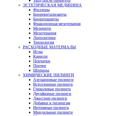
Уход после процедур
ЭСТЕТИЧЕСКАЯ МЕДИЦИНА
Филлеры
Биоревитализанты
Биорепаранты
Фракционная мезотерапия
Мезонити
Мезотерапия
Липолитики
Трихология
РАСХОДНЫЕ МАТЕРИАЛЫ
Иглы
Канюли
Перчатки
Прочее
Шприцы
ХИМИЧЕСКИЕ ПИЛИНГИ
Азелаиновые пилинги
Всесезонные пилинги
Гликолевые пилинги
Двухфазные пилинги
Джесснер пилинги
Добавки к пилингам
Интимные пилинги
Миндальные пилинги