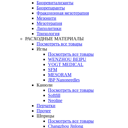
Биоревитализанты
Биорепаранты
Фракционная мезотерапия
Мезонити
Мезотерапия
Липолитики
Трихология
РАСХОДНЫЕ МАТЕРИАЛЫ
Посмотреть все товары
Иглы
Посмотреть все товары
WENZHOU BEIPU
VOGT MEDICAL
SFM
MESORAM
JBP Nanoneedles
Канюли
Посмотреть все товары
Softfill
Neoline
Перчатки
Прочее
Шприцы
Посмотреть все товары
Changzhou Jinlong