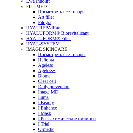
Ewa Innolift
FILLMED
Посмотреть все товары
Art filler
Filogra
НYALREPAIR®
HYALUFORM® Biorevitalizant
HYALUFORM® Filler
HYAL-SYSTEM
IMAGE SKINCARE
Посмотреть все товары
Наборы
Ageless
Ageless+
Biome+
Clear cell
Daily prevention
Image MD
Iluma
I Beauty
I Enhance
I Mask
I Peel - химические пилинги
I Trial
Ormedic