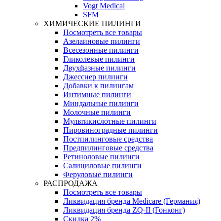
Vogt Medical
SFM
ХИМИЧЕСКИЕ ПИЛИНГИ
Посмотреть все товары
Азелаиновые пилинги
Всесезонные пилинги
Гликолевые пилинги
Двухфазные пилинги
Джесснер пилинги
Добавки к пилингам
Интимные пилинги
Миндальные пилинги
Молочные пилинги
Мультикислотные пилинги
Пировиноградные пилинги
Постпилинговые средства
Предпилинговые средства
Ретиноловые пилинги
Салициловые пилинги
Феруловые пилинги
РАСПРОДАЖА
Посмотреть все товары
Ликвидация бренда Medicare (Германия)
Ликвидация бренда ZQ-II (Гонконг)
Скидка 2%