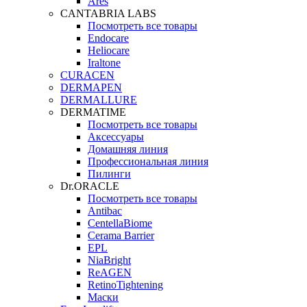
Ares
CANTABRIA LABS
Посмотреть все товары
Endocare
Heliocare
Iraltone
CURACEN
DERMAPEN
DERMALLURE
DERMATIME
Посмотреть все товары
Аксессуары
Домашняя линия
Профессиональная линия
Пилинги
Dr.ORACLE
Посмотреть все товары
Antibac
CentellaBiome
Cerama Barrier
EPL
NiaBright
ReAGEN
RetinoTightening
Маски