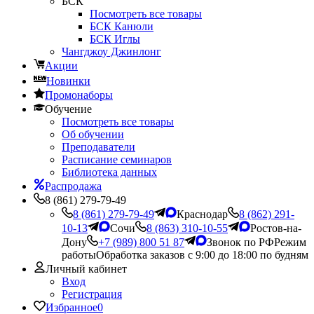
БСК
Посмотреть все товары
БСК Канюли
БСК Иглы
Чангджоу Джинлонг
Акции
Новинки
Промонаборы
Обучение
Посмотреть все товары
Об обучении
Преподаватели
Расписание семинаров
Библиотека данных
Распродажа
8 (861) 279-79-49
8 (861) 279-79-49
Краснодар
8 (862) 291-
10-13
Сочи
8 (863) 310-10-55
Ростов-на-
Дону
+7 (989) 800 51 87
Звонок по РФ
Режим
работы
Обработка заказов с 9:00 до 18:00 по будням
Личный кабинет
Вход
Регистрация
Избранное
0