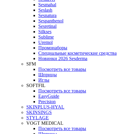
Sesmahal
Seslash
Sesnatura
Sespanthenol
Sesretinal
Silkses
Sublime
Uremol
Промонаборы
Специальные косметические средства
Новинки 2026 Sesderma
SFM
Посмотреть все товары
Шприцы
Иглы
SOFTFIL
Посмотреть все товары
EasyGuide
Precision
SKINPLUS-HYAL
SKINSINGS
STYLAGE
VOGT MEDICAL
Посмотреть все товары
Шприцы