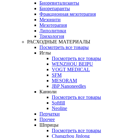
Биоревитализанты
Биорепаранты
Фракционная мезотерапия
Мезонити
Мезотерапия
Липолитики
Трихология
РАСХОДНЫЕ МАТЕРИАЛЫ
Посмотреть все товары
Иглы
Посмотреть все товары
WENZHOU BEIPU
VOGT MEDICAL
SFM
MESORAM
JBP Nanoneedles
Канюли
Посмотреть все товары
Softfill
Neoline
Перчатки
Прочее
Шприцы
Посмотреть все товары
Changzhou Jinlong