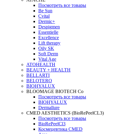
Посмотреть все товары
Be Sun
Cvital
Dermic+
Despigmen
Essentielle
Excellence
Lift therapy
Oily SK
Soft Derm
Vital Age
ATOHEALTH
BEAUTY + HEALTH
BELLARTI
BELOTERO
BIOHYALUX
BLOOMAGE BIOTECH Co
Посмотреть все товары
BIOHYALUX
Dermallure
CMED AESTHETICS (BioRePeelCL3)
Посмотреть все товары
BioRePeelCl3
Космецевтика CMED