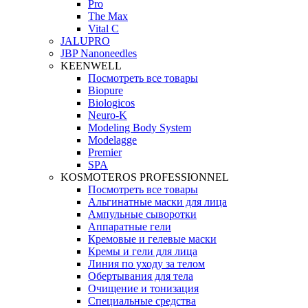
Pro
The Max
Vital C
JALUPRO
JBP Nanoneedles
KEENWELL
Посмотреть все товары
Biopure
Biologicos
Neuro‑K
Modeling Body System
Modelagge
Premier
SPA
KOSMOTEROS PROFESSIONNEL
Посмотреть все товары
Альгинатные маски для лица
Ампульные сыворотки
Аппаратные гели
Кремовые и гелевые маски
Кремы и гели для лица
Линия по уходу за телом
Обертывания для тела
Очищение и тонизация
Специальные средства