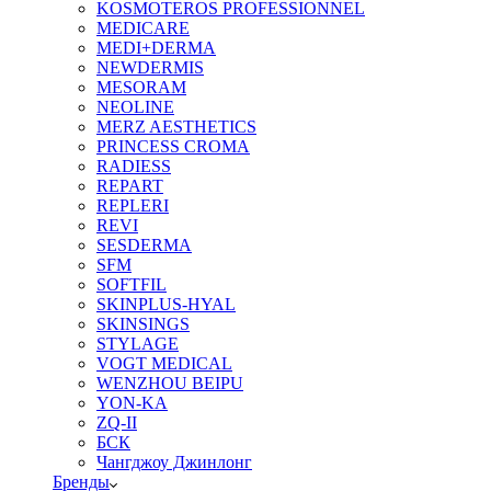
KOSMOTEROS PROFESSIONNEL
MEDICARE
MEDI+DERMA
NEWDERMIS
MESORAM
NEOLINE
MERZ AESTHETICS
PRINCESS CROMA
RADIESS
REPART
REPLERI
REVI
SESDERMA
SFM
SOFTFIL
SKINPLUS-HYAL
SKINSINGS
STYLAGE
VOGT MEDICAL
WENZHOU BEIPU
YON-KA
ZQ-II
БСК
Чангджоу Джинлонг
Бренды