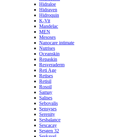
Hidraloe
Hidraven
Hidroquin
K-Vit
Mandelac
MEN
Mesoses
Nanocare intimate
Nutrises
Oceanskin
Repaskin
Resveraderm
Reti Age
Retises
Retisil
Rosoil
Samay
Salises
Sebovalis
Sensyses
Serenity
Sesbalance
Sescacay
Sesgen 32
Seskavel