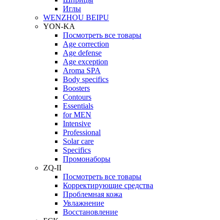
Иглы
WENZHOU BEIPU
YON-KA
Посмотреть все товары
Age correction
Age defense
Age exception
Aroma SPA
Body specifics
Boosters
Contours
Essentials
for MEN
Intensive
Professional
Solar care
Specifics
Промонаборы
ZQ-II
Посмотреть все товары
Корректирующие средства
Проблемная кожа
Увлажнение
Восстановление