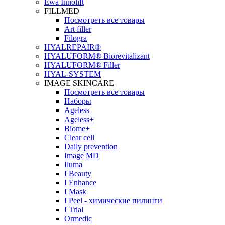
Ewa Innolift
FILLMED
Посмотреть все товары
Art filler
Filogra
НYALREPAIR®
HYALUFORM® Biorevitalizant
HYALUFORM® Filler
HYAL-SYSTEM
IMAGE SKINCARE
Посмотреть все товары
Наборы
Ageless
Ageless+
Biome+
Clear cell
Daily prevention
Image MD
Iluma
I Beauty
I Enhance
I Mask
I Peel - химические пилинги
I Trial
Ormedic