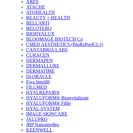
ARES
ATACHE
ATOHEALTH
BEAUTY + HEALTH
BELLARTI
BELOTERO
BIOHYALUX
BLOOMAGE BIOTECH Co
CMED AESTHETICS (BioRePeelCL3)
CANTABRIA LABS
CURACEN
DERMAPEN
DERMALLURE
DERMATIME
Dr.ORACLE
Ewa Innolift
FILLMED
НYALREPAIR®
HYALUFORM® Biorevitalizant
HYALUFORM® Filler
HYAL-SYSTEM
IMAGE SKINCARE
JALUPRO
JBP Nanoneedles
KEENWELL