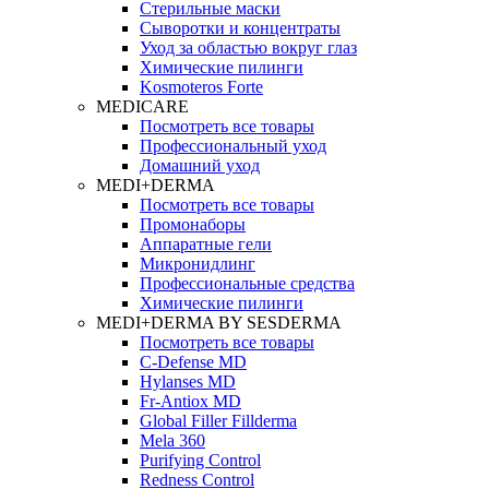
Стерильные маски
Сыворотки и концентраты
Уход за областью вокруг глаз
Химические пилинги
Kosmoteros Forte
MEDICARE
Посмотреть все товары
Профессиональный уход
Домашний уход
MEDI+DERMA
Посмотреть все товары
Промонаборы
Аппаратные гели
Микронидлинг
Профессиональные средства
Химические пилинги
MEDI+DERMA BY SESDERMA
Посмотреть все товары
C-Defense MD
Hylanses MD
Fr‑Antiox MD
Global Filler Fillderma
Mela 360
Purifying Control
Redness Control