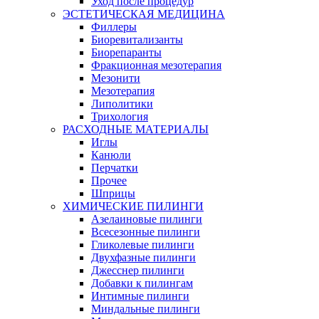
Уход после процедур
ЭСТЕТИЧЕСКАЯ МЕДИЦИНА
Филлеры
Биоревитализанты
Биорепаранты
Фракционная мезотерапия
Мезонити
Мезотерапия
Липолитики
Трихология
РАСХОДНЫЕ МАТЕРИАЛЫ
Иглы
Канюли
Перчатки
Прочее
Шприцы
ХИМИЧЕСКИЕ ПИЛИНГИ
Азелаиновые пилинги
Всесезонные пилинги
Гликолевые пилинги
Двухфазные пилинги
Джесснер пилинги
Добавки к пилингам
Интимные пилинги
Миндальные пилинги