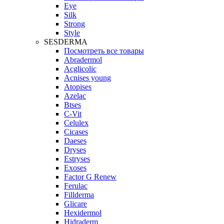
Eye
Silk
Strong
Style
SESDERMA
Посмотреть все товары
Abradermol
Acglicolic
Acnises young
Atopises
Azelac
Btses
C-Vit
Celulex
Cicases
Daeses
Dryses
Estryses
Exoses
Factor G Renew
Ferulac
Fillderma
Glicare
Hexidermol
Hidraderm