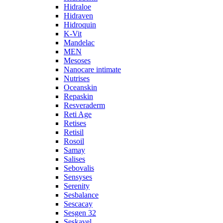
Hidraloe
Hidraven
Hidroquin
K-Vit
Mandelac
MEN
Mesoses
Nanocare intimate
Nutrises
Oceanskin
Repaskin
Resveraderm
Reti Age
Retises
Retisil
Rosoil
Samay
Salises
Sebovalis
Sensyses
Serenity
Sesbalance
Sescacay
Sesgen 32
Seskavel