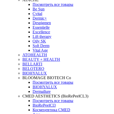
Посмотреть все товары
Be Sun
Cvital
Dermic+
Despigmen
Essentielle
Excellence
Lift therapy
Oily SK
Soft Derm
Vital Age
ATOHEALTH
BEAUTY + HEALTH
BELLARTI
BELOTERO
BIOHYALUX
BLOOMAGE BIOTECH Co
Посмотреть все товары
BIOHYALUX
Dermallure
CMED AESTHETICS (BioRePeelCL3)
Посмотреть все товары
BioRePeelCl3
Космецевтика CMED