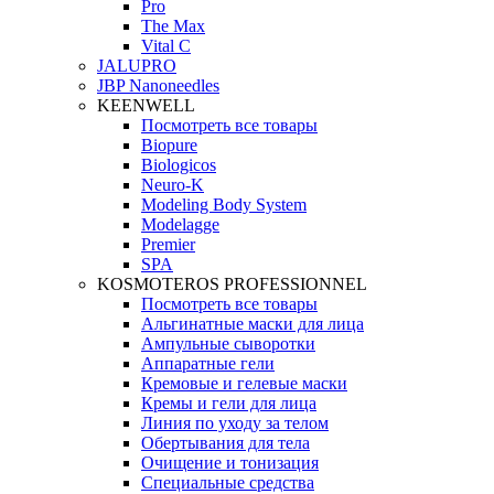
Pro
The Max
Vital C
JALUPRO
JBP Nanoneedles
KEENWELL
Посмотреть все товары
Biopure
Biologicos
Neuro‑K
Modeling Body System
Modelagge
Premier
SPA
KOSMOTEROS PROFESSIONNEL
Посмотреть все товары
Альгинатные маски для лица
Ампульные сыворотки
Аппаратные гели
Кремовые и гелевые маски
Кремы и гели для лица
Линия по уходу за телом
Обертывания для тела
Очищение и тонизация
Специальные средства