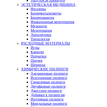
Уход после процедур
ЭСТЕТИЧЕСКАЯ МЕДИЦИНА
Филлеры
Биоревитализанты
Биорепаранты
Фракционная мезотерапия
Мезонити
Мезотерапия
Липолитики
Трихология
РАСХОДНЫЕ МАТЕРИАЛЫ
Иглы
Канюли
Перчатки
Прочее
Шприцы
ХИМИЧЕСКИЕ ПИЛИНГИ
Азелаиновые пилинги
Всесезонные пилинги
Гликолевые пилинги
Двухфазные пилинги
Джесснер пилинги
Добавки к пилингам
Интимные пилинги
Миндальные пилинги