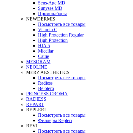
Sens-Age MD
Sunyses MD
Промонаборы
NEWDERMIS
Посмотреть все товары
Vitamin C
High Protection Regular
High Protection
HIA 5
Micellar
Саше
MESORAM
NEOLINE
MERZ AESTHETICS
Посмотреть все товары
Radiess
Belotero
PRINCESS CROMA
RADIESS
REPART
REPLERI
Посмотреть все товары
Филлеры Repleri
REVI
Посмотреть все товары