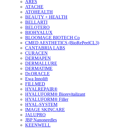
ARES
ATACHE
ATOHEALTH
BEAUTY + HEALTH
BELLARTI
BELOTERO
BIOHYALUX
BLOOMAGE BIOTECH Co
CMED AESTHETICS (BioRePeelCL3)
CANTABRIA LABS
CURACEN
DERMAPEN
DERMALLURE
DERMATIME
Dr.ORACLE
Ewa Innolift
FILLMED
НYALREPAIR®
HYALUFORM® Biorevitalizant
HYALUFORM® Filler
HYAL-SYSTEM
IMAGE SKINCARE
JALUPRO
JBP Nanoneedles
KEENWELL