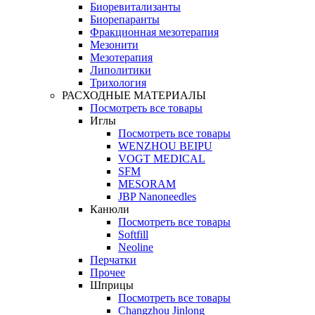
Биоревитализанты
Биорепаранты
Фракционная мезотерапия
Мезонити
Мезотерапия
Липолитики
Трихология
РАСХОДНЫЕ МАТЕРИАЛЫ
Посмотреть все товары
Иглы
Посмотреть все товары
WENZHOU BEIPU
VOGT MEDICAL
SFM
MESORAM
JBP Nanoneedles
Канюли
Посмотреть все товары
Softfill
Neoline
Перчатки
Прочее
Шприцы
Посмотреть все товары
Changzhou Jinlong