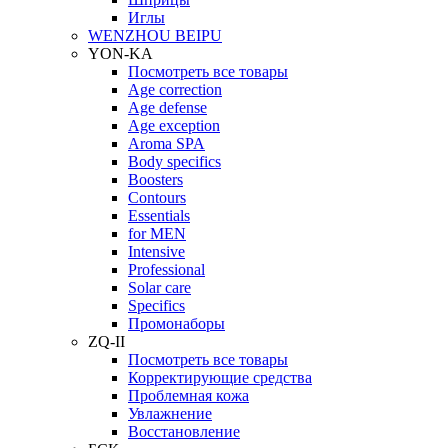
Иглы
WENZHOU BEIPU
YON-KA
Посмотреть все товары
Age correction
Age defense
Age exception
Aroma SPA
Body specifics
Boosters
Contours
Essentials
for MEN
Intensive
Professional
Solar care
Specifics
Промонаборы
ZQ-II
Посмотреть все товары
Корректирующие средства
Проблемная кожа
Увлажнение
Восстановление