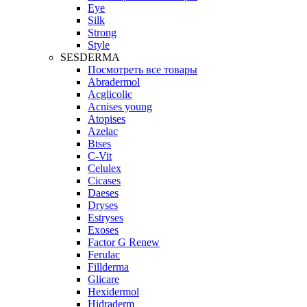
Eye
Silk
Strong
Style
SESDERMA
Посмотреть все товары
Abradermol
Acglicolic
Acnises young
Atopises
Azelac
Btses
C-Vit
Celulex
Cicases
Daeses
Dryses
Estryses
Exoses
Factor G Renew
Ferulac
Fillderma
Glicare
Hexidermol
Hidraderm