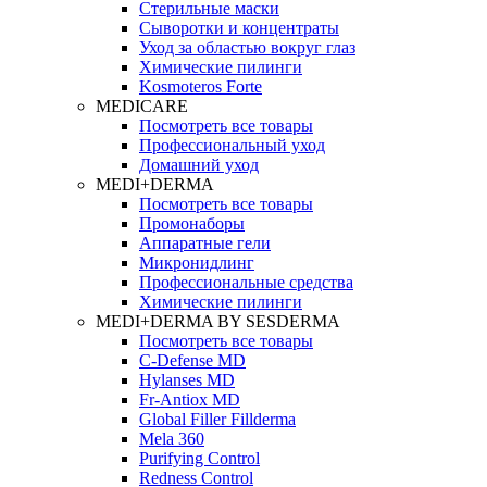
Стерильные маски
Сыворотки и концентраты
Уход за областью вокруг глаз
Химические пилинги
Kosmoteros Forte
MEDICARE
Посмотреть все товары
Профессиональный уход
Домашний уход
MEDI+DERMA
Посмотреть все товары
Промонаборы
Аппаратные гели
Микронидлинг
Профессиональные средства
Химические пилинги
MEDI+DERMA BY SESDERMA
Посмотреть все товары
C-Defense MD
Hylanses MD
Fr‑Antiox MD
Global Filler Fillderma
Mela 360
Purifying Control
Redness Control