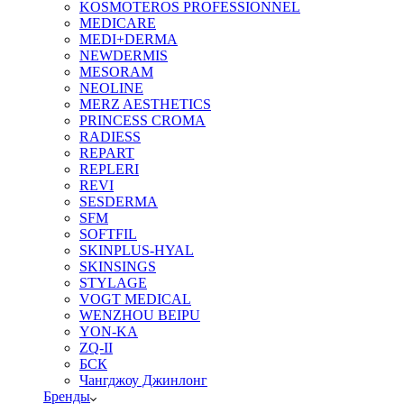
KOSMOTEROS PROFESSIONNEL
MEDICARE
MEDI+DERMA
NEWDERMIS
MESORAM
NEOLINE
MERZ AESTHETICS
PRINCESS CROMA
RADIESS
REPART
REPLERI
REVI
SESDERMA
SFM
SOFTFIL
SKINPLUS-HYAL
SKINSINGS
STYLAGE
VOGT MEDICAL
WENZHOU BEIPU
YON-KA
ZQ-II
БСК
Чангджоу Джинлонг
Бренды