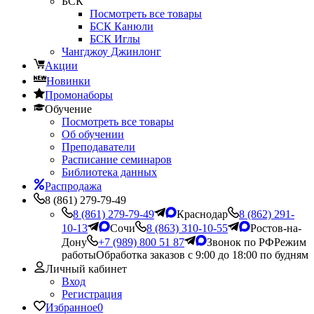
БСК
Посмотреть все товары
БСК Канюли
БСК Иглы
Чангджоу Джинлонг
Акции
Новинки
Промонаборы
Обучение
Посмотреть все товары
Об обучении
Преподаватели
Расписание семинаров
Библиотека данных
Распродажа
8 (861) 279-79-49
8 (861) 279-79-49
Краснодар
8 (862) 291-
10-13
Сочи
8 (863) 310-10-55
Ростов-на-
Дону
+7 (989) 800 51 87
Звонок по РФ
Режим
работы
Обработка заказов с 9:00 до 18:00 по будням
Личный кабинет
Вход
Регистрация
Избранное
0