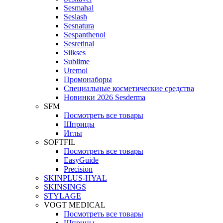
Sesmahal
Seslash
Sesnatura
Sespanthenol
Sesretinal
Silkses
Sublime
Uremol
Промонаборы
Специальные косметические средства
Новинки 2026 Sesderma
SFM
Посмотреть все товары
Шприцы
Иглы
SOFTFIL
Посмотреть все товары
EasyGuide
Precision
SKINPLUS-HYAL
SKINSINGS
STYLAGE
VOGT MEDICAL
Посмотреть все товары
Шприцы