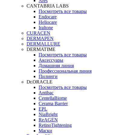
Ares
CANTABRIA LABS
Посмотреть все товары
Endocare
Heliocare
Iraltone
CURACEN
DERMAPEN
DERMALLURE
DERMATIME
Посмотреть все товары
Аксессуары
Домашняя линия
Профессиональная линия
Пилинги
Dr.ORACLE
Посмотреть все товары
Antibac
CentellaBiome
Cerama Barrier
EPL
NiaBright
ReAGEN
RetinoTightening
Маски