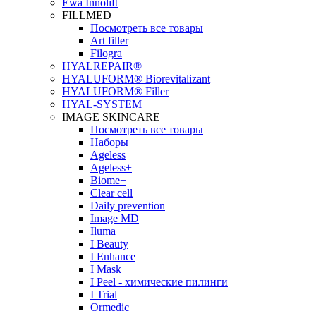
Ewa Innolift
FILLMED
Посмотреть все товары
Art filler
Filogra
НYALREPAIR®
HYALUFORM® Biorevitalizant
HYALUFORM® Filler
HYAL-SYSTEM
IMAGE SKINCARE
Посмотреть все товары
Наборы
Ageless
Ageless+
Biome+
Clear cell
Daily prevention
Image MD
Iluma
I Beauty
I Enhance
I Mask
I Peel - химические пилинги
I Trial
Ormedic