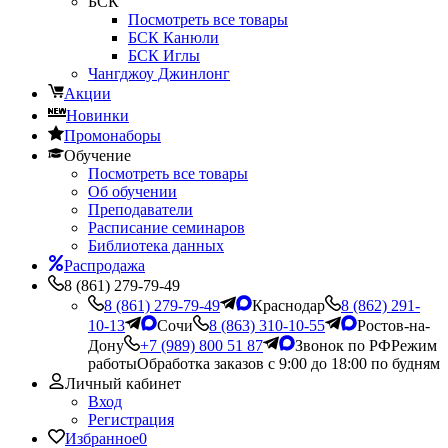
БСК
Посмотреть все товары
БСК Канюли
БСК Иглы
Чангджоу Джинлонг
Акции
Новинки
Промонаборы
Обучение
Посмотреть все товары
Об обучении
Преподаватели
Расписание семинаров
Библиотека данных
Распродажа
8 (861) 279-79-49
8 (861) 279-79-49
Краснодар
8 (862) 291-
10-13
Сочи
8 (863) 310-10-55
Ростов-на-
Дону
+7 (989) 800 51 87
Звонок по РФ
Режим
работы
Обработка заказов с 9:00 до 18:00 по будням
Личный кабинет
Вход
Регистрация
Избранное
0