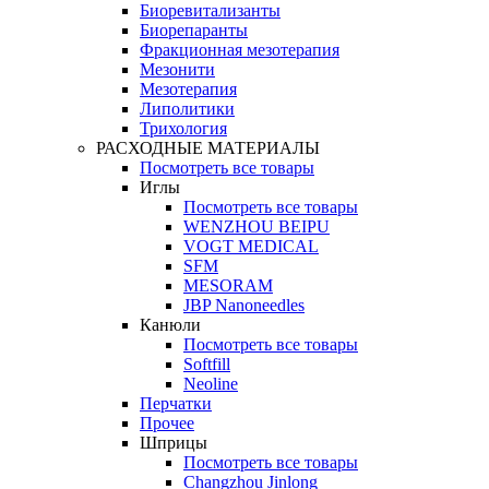
Биоревитализанты
Биорепаранты
Фракционная мезотерапия
Мезонити
Мезотерапия
Липолитики
Трихология
РАСХОДНЫЕ МАТЕРИАЛЫ
Посмотреть все товары
Иглы
Посмотреть все товары
WENZHOU BEIPU
VOGT MEDICAL
SFM
MESORAM
JBP Nanoneedles
Канюли
Посмотреть все товары
Softfill
Neoline
Перчатки
Прочее
Шприцы
Посмотреть все товары
Changzhou Jinlong