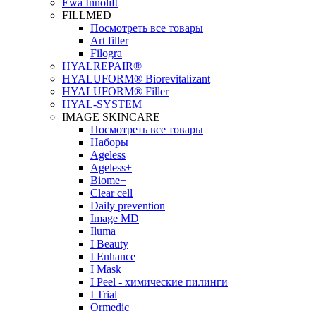
Ewa Innolift
FILLMED
Посмотреть все товары
Art filler
Filogra
НYALREPAIR®
HYALUFORM® Biorevitalizant
HYALUFORM® Filler
HYAL-SYSTEM
IMAGE SKINCARE
Посмотреть все товары
Наборы
Ageless
Ageless+
Biome+
Clear cell
Daily prevention
Image MD
Iluma
I Beauty
I Enhance
I Mask
I Peel - химические пилинги
I Trial
Ormedic