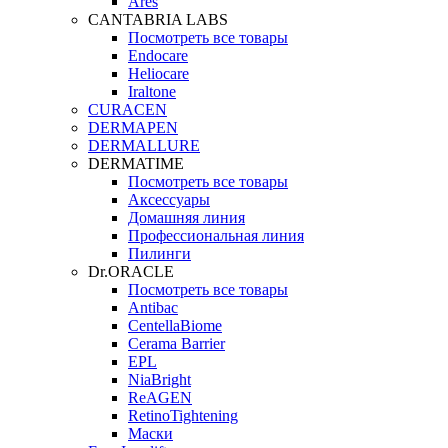
Ares
CANTABRIA LABS
Посмотреть все товары
Endocare
Heliocare
Iraltone
CURACEN
DERMAPEN
DERMALLURE
DERMATIME
Посмотреть все товары
Аксессуары
Домашняя линия
Профессиональная линия
Пилинги
Dr.ORACLE
Посмотреть все товары
Antibac
CentellaBiome
Cerama Barrier
EPL
NiaBright
ReAGEN
RetinoTightening
Маски