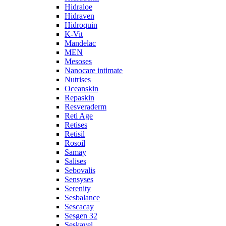
Hidraloe
Hidraven
Hidroquin
K-Vit
Mandelac
MEN
Mesoses
Nanocare intimate
Nutrises
Oceanskin
Repaskin
Resveraderm
Reti Age
Retises
Retisil
Rosoil
Samay
Salises
Sebovalis
Sensyses
Serenity
Sesbalance
Sescacay
Sesgen 32
Seskavel