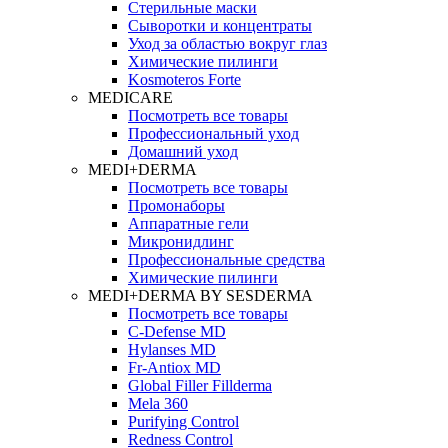
Стерильные маски
Сыворотки и концентраты
Уход за областью вокруг глаз
Химические пилинги
Kosmoteros Forte
MEDICARE
Посмотреть все товары
Профессиональный уход
Домашний уход
MEDI+DERMA
Посмотреть все товары
Промонаборы
Аппаратные гели
Микронидлинг
Профессиональные средства
Химические пилинги
MEDI+DERMA BY SESDERMA
Посмотреть все товары
C-Defense MD
Hylanses MD
Fr‑Antiox MD
Global Filler Fillderma
Mela 360
Purifying Control
Redness Control