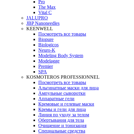
Pro
The Max
Vital C
JALUPRO
JBP Nanoneedles
KEENWELL
Посмотреть все товары
Biopure
Biologicos
Neuro‑K
Modeling Body System
Modelagge
Premier
SPA
KOSMOTEROS PROFESSIONNEL
Посмотреть все товары
Альгинатные маски для лица
Ампульные сыворотки
Аппаратные гели
Кремовые и гелевые маски
Кремы и гели для лица
Линия по уходу за телом
Обертывания для тела
Очищение и тонизация
Специальные средства