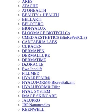
ARES
ATACHE
ATOHEALTH
BEAUTY + HEALTH
BELLARTI
BELOTERO
BIOHYALUX
BLOOMAGE BIOTECH Co
CMED AESTHETICS (BioRePeelCL3)
CANTABRIA LABS
CURACEN
DERMAPEN
DERMALLURE
DERMATIME
Dr.ORACLE
Ewa Innolift
FILLMED
НYALREPAIR®
HYALUFORM® Biorevitalizant
HYALUFORM® Filler
HYAL-SYSTEM
IMAGE SKINCARE
JALUPRO
JBP Nanoneedles
KEENWELL