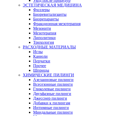
Уход после процедур
ЭСТЕТИЧЕСКАЯ МЕДИЦИНА
Филлеры
Биоревитализанты
Биорепаранты
Фракционная мезотерапия
Мезонити
Мезотерапия
Липолитики
Трихология
РАСХОДНЫЕ МАТЕРИАЛЫ
Иглы
Канюли
Перчатки
Прочее
Шприцы
ХИМИЧЕСКИЕ ПИЛИНГИ
Азелаиновые пилинги
Всесезонные пилинги
Гликолевые пилинги
Двухфазные пилинги
Джесснер пилинги
Добавки к пилингам
Интимные пилинги
Миндальные пилинги