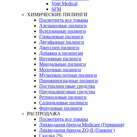
Vogt Medical
SFM
ХИМИЧЕСКИЕ ПИЛИНГИ
Посмотреть все товары
Азелаиновые пилинги
Всесезонные пилинги
Гликолевые пилинги
Двухфазные пилинги
Джесснер пилинги
Добавки к пилингам
Интимные пилинги
Миндальные пилинги
Молочные пилинги
Мультикислотные пилинги
Пировиноградные пилинги
Постпилинговые средства
Предпилинговые средства
Ретиноловые пилинги
Салициловые пилинги
Феруловые пилинги
РАСПРОДАЖА
Посмотреть все товары
Ликвидация бренда Medicare (Германия)
Ликвидация бренда ZQ-II (Гонконг)
Скидка 2%