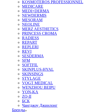
KOSMOTEROS PROFESSIONNEL
MEDICARE
MEDI+DERMA
NEWDERMIS
MESORAM
NEOLINE
MERZ AESTHETICS
PRINCESS CROMA
RADIESS
REPART
REPLERI
REVI
SESDERMA
SFM
SOFTFIL
SKINPLUS-HYAL
SKINSINGS
STYLAGE
VOGT MEDICAL
WENZHOU BEIPU
YON-KA
ZQ-II
БСК
Чангджоу Джинлонг
Бренды