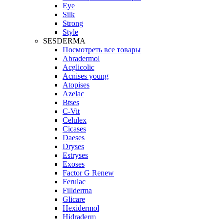
Eye
Silk
Strong
Style
SESDERMA
Посмотреть все товары
Abradermol
Acglicolic
Acnises young
Atopises
Azelac
Btses
C-Vit
Celulex
Cicases
Daeses
Dryses
Estryses
Exoses
Factor G Renew
Ferulac
Fillderma
Glicare
Hexidermol
Hidraderm