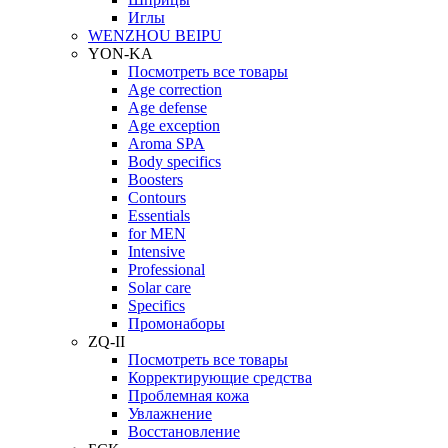
Иглы
WENZHOU BEIPU
YON-KA
Посмотреть все товары
Age correction
Age defense
Age exception
Aroma SPA
Body specifics
Boosters
Contours
Essentials
for MEN
Intensive
Professional
Solar care
Specifics
Промонаборы
ZQ-II
Посмотреть все товары
Корректирующие средства
Проблемная кожа
Увлажнение
Восстановление