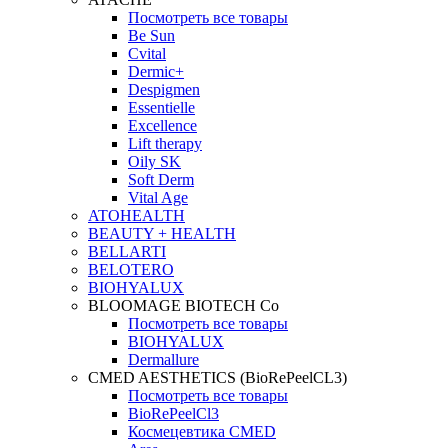
Посмотреть все товары
Be Sun
Cvital
Dermic+
Despigmen
Essentielle
Excellence
Lift therapy
Oily SK
Soft Derm
Vital Age
ATOHEALTH
BEAUTY + HEALTH
BELLARTI
BELOTERO
BIOHYALUX
BLOOMAGE BIOTECH Co
Посмотреть все товары
BIOHYALUX
Dermallure
CMED AESTHETICS (BioRePeelCL3)
Посмотреть все товары
BioRePeelCl3
Космецевтика CMED