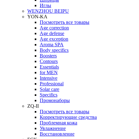
Иглы
WENZHOU BEIPU
YON-KA
Посмотреть все товары
Age correction
Age defense
Age exception
Aroma SPA
Body specifics
Boosters
Contours
Essentials
for MEN
Intensive
Professional
Solar care
Specifics
Промонаборы
ZQ-II
Посмотреть все товары
Корректирующие средства
Проблемная кожа
Увлажнение
Восстановление