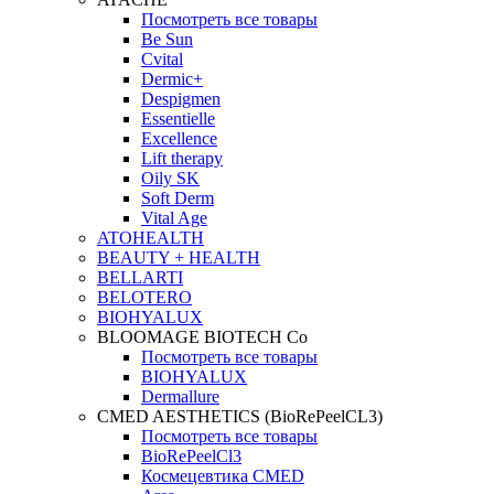
Посмотреть все товары
Be Sun
Cvital
Dermic+
Despigmen
Essentielle
Excellence
Lift therapy
Oily SK
Soft Derm
Vital Age
ATOHEALTH
BEAUTY + HEALTH
BELLARTI
BELOTERO
BIOHYALUX
BLOOMAGE BIOTECH Co
Посмотреть все товары
BIOHYALUX
Dermallure
CMED AESTHETICS (BioRePeelCL3)
Посмотреть все товары
BioRePeelCl3
Космецевтика CMED