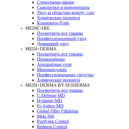
Стерильные маски
Сыворотки и концентраты
Уход за областью вокруг глаз
Химические пилинги
Kosmoteros Forte
MEDICARE
Посмотреть все товары
Профессиональный уход
Домашний уход
MEDI+DERMA
Посмотреть все товары
Промонаборы
Аппаратные гели
Микронидлинг
Профессиональные средства
Химические пилинги
MEDI+DERMA BY SESDERMA
Посмотреть все товары
C-Defense MD
Hylanses MD
Fr‑Antiox MD
Global Filler Fillderma
Mela 360
Purifying Control
Redness Control