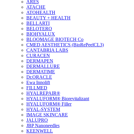
ARES
ATACHE
ATOHEALTH
BEAUTY + HEALTH
BELLARTI
BELOTERO
BIOHYALUX
BLOOMAGE BIOTECH Co
CMED AESTHETICS (BioRePeelCL3)
CANTABRIA LABS
CURACEN
DERMAPEN
DERMALLURE
DERMATIME
Dr.ORACLE
Ewa Innolift
FILLMED
НYALREPAIR®
HYALUFORM® Biorevitalizant
HYALUFORM® Filler
HYAL-SYSTEM
IMAGE SKINCARE
JALUPRO
JBP Nanoneedles
KEENWELL