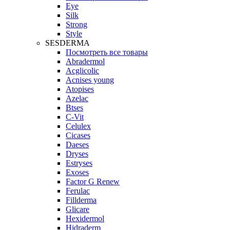
Eye
Silk
Strong
Style
SESDERMA
Посмотреть все товары
Abradermol
Acglicolic
Acnises young
Atopises
Azelac
Btses
C-Vit
Celulex
Cicases
Daeses
Dryses
Estryses
Exoses
Factor G Renew
Ferulac
Fillderma
Glicare
Hexidermol
Hidraderm