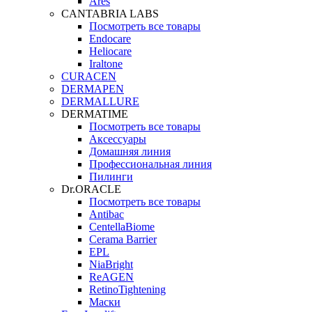
Ares
CANTABRIA LABS
Посмотреть все товары
Endocare
Heliocare
Iraltone
CURACEN
DERMAPEN
DERMALLURE
DERMATIME
Посмотреть все товары
Аксессуары
Домашняя линия
Профессиональная линия
Пилинги
Dr.ORACLE
Посмотреть все товары
Antibac
CentellaBiome
Cerama Barrier
EPL
NiaBright
ReAGEN
RetinoTightening
Маски