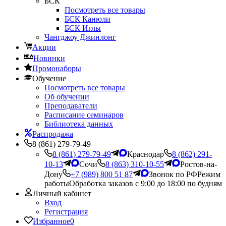
БСК
Посмотреть все товары
БСК Канюли
БСК Иглы
Чангджоу Джинлонг
Акции
Новинки
Промонаборы
Обучение
Посмотреть все товары
Об обучении
Преподаватели
Расписание семинаров
Библиотека данных
Распродажа
8 (861) 279-79-49
8 (861) 279-79-49
Краснодар
8 (862) 291-
10-13
Сочи
8 (863) 310-10-55
Ростов-на-
Дону
+7 (989) 800 51 87
Звонок по РФ
Режим
работы
Обработка заказов с 9:00 до 18:00 по будням
Личный кабинет
Вход
Регистрация
Избранное
0