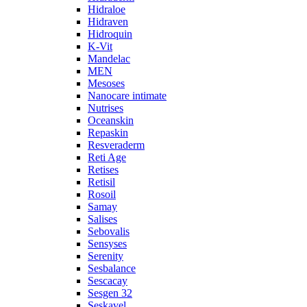
Hidraloe
Hidraven
Hidroquin
K-Vit
Mandelac
MEN
Mesoses
Nanocare intimate
Nutrises
Oceanskin
Repaskin
Resveraderm
Reti Age
Retises
Retisil
Rosoil
Samay
Salises
Sebovalis
Sensyses
Serenity
Sesbalance
Sescacay
Sesgen 32
Seskavel