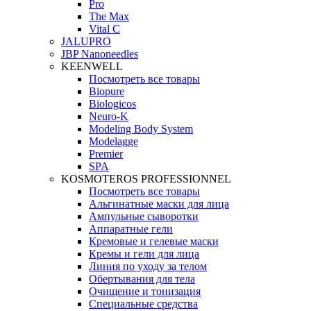
Pro
The Max
Vital C
JALUPRO
JBP Nanoneedles
KEENWELL
Посмотреть все товары
Biopure
Biologicos
Neuro‑K
Modeling Body System
Modelagge
Premier
SPA
KOSMOTEROS PROFESSIONNEL
Посмотреть все товары
Альгинатные маски для лица
Ампульные сыворотки
Аппаратные гели
Кремовые и гелевые маски
Кремы и гели для лица
Линия по уходу за телом
Обертывания для тела
Очищение и тонизация
Специальные средства