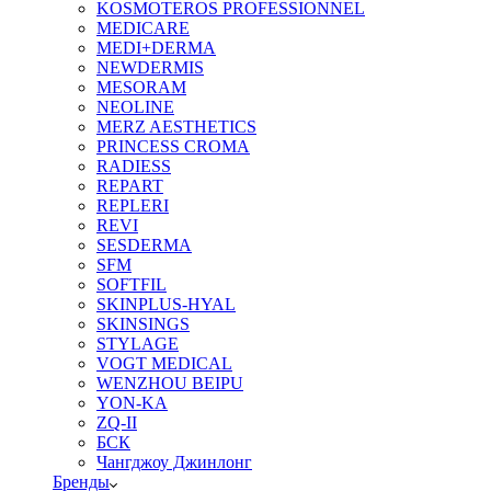
KOSMOTEROS PROFESSIONNEL
MEDICARE
MEDI+DERMA
NEWDERMIS
MESORAM
NEOLINE
MERZ AESTHETICS
PRINCESS CROMA
RADIESS
REPART
REPLERI
REVI
SESDERMA
SFM
SOFTFIL
SKINPLUS-HYAL
SKINSINGS
STYLAGE
VOGT MEDICAL
WENZHOU BEIPU
YON-KA
ZQ-II
БСК
Чангджоу Джинлонг
Бренды