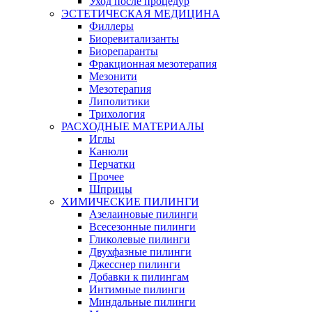
Уход после процедур
ЭСТЕТИЧЕСКАЯ МЕДИЦИНА
Филлеры
Биоревитализанты
Биорепаранты
Фракционная мезотерапия
Мезонити
Мезотерапия
Липолитики
Трихология
РАСХОДНЫЕ МАТЕРИАЛЫ
Иглы
Канюли
Перчатки
Прочее
Шприцы
ХИМИЧЕСКИЕ ПИЛИНГИ
Азелаиновые пилинги
Всесезонные пилинги
Гликолевые пилинги
Двухфазные пилинги
Джесснер пилинги
Добавки к пилингам
Интимные пилинги
Миндальные пилинги