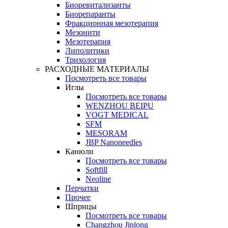
Биоревитализанты
Биорепаранты
Фракционная мезотерапия
Мезонити
Мезотерапия
Липолитики
Трихология
РАСХОДНЫЕ МАТЕРИАЛЫ
Посмотреть все товары
Иглы
Посмотреть все товары
WENZHOU BEIPU
VOGT MEDICAL
SFM
MESORAM
JBP Nanoneedles
Канюли
Посмотреть все товары
Softfill
Neoline
Перчатки
Прочее
Шприцы
Посмотреть все товары
Changzhou Jinlong