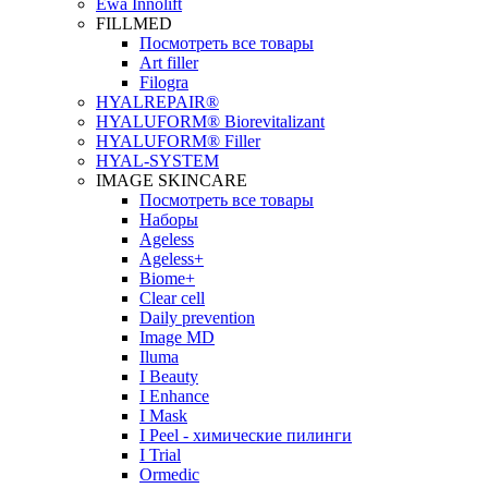
Ewa Innolift
FILLMED
Посмотреть все товары
Art filler
Filogra
НYALREPAIR®
HYALUFORM® Biorevitalizant
HYALUFORM® Filler
HYAL-SYSTEM
IMAGE SKINCARE
Посмотреть все товары
Наборы
Ageless
Ageless+
Biome+
Clear cell
Daily prevention
Image MD
Iluma
I Beauty
I Enhance
I Mask
I Peel - химические пилинги
I Trial
Ormedic