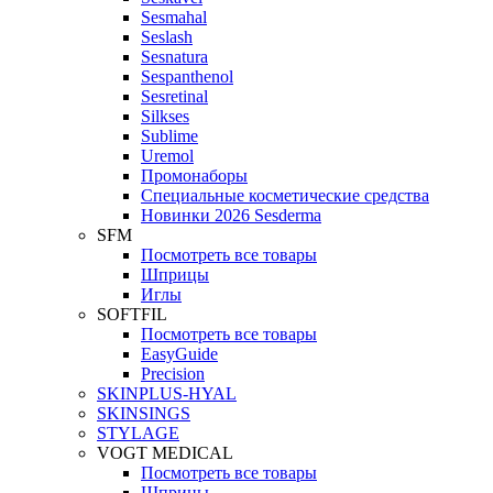
Sesmahal
Seslash
Sesnatura
Sespanthenol
Sesretinal
Silkses
Sublime
Uremol
Промонаборы
Специальные косметические средства
Новинки 2026 Sesderma
SFM
Посмотреть все товары
Шприцы
Иглы
SOFTFIL
Посмотреть все товары
EasyGuide
Precision
SKINPLUS-HYAL
SKINSINGS
STYLAGE
VOGT MEDICAL
Посмотреть все товары
Шприцы