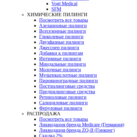
Vogt Medical
SFM
ХИМИЧЕСКИЕ ПИЛИНГИ
Посмотреть все товары
Азелаиновые пилинги
Всесезонные пилинги
Гликолевые пилинги
Двухфазные пилинги
Джесснер пилинги
Добавки к пилингам
Интимные пилинги
Миндальные пилинги
Молочные пилинги
Мультикислотные пилинги
Пировиноградные пилинги
Постпилинговые средства
Предпилинговые средства
Ретиноловые пилинги
Салициловые пилинги
Феруловые пилинги
РАСПРОДАЖА
Посмотреть все товары
Ликвидация бренда Medicare (Германия)
Ликвидация бренда ZQ-II (Гонконг)
Скидка 2%