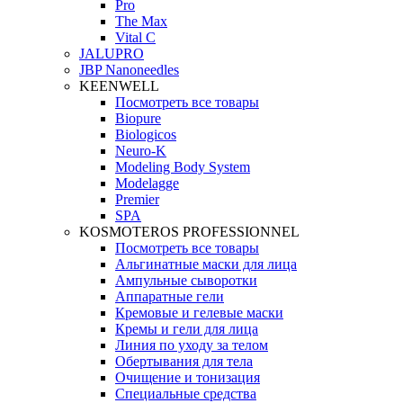
Pro
The Max
Vital C
JALUPRO
JBP Nanoneedles
KEENWELL
Посмотреть все товары
Biopure
Biologicos
Neuro‑K
Modeling Body System
Modelagge
Premier
SPA
KOSMOTEROS PROFESSIONNEL
Посмотреть все товары
Альгинатные маски для лица
Ампульные сыворотки
Аппаратные гели
Кремовые и гелевые маски
Кремы и гели для лица
Линия по уходу за телом
Обертывания для тела
Очищение и тонизация
Специальные средства