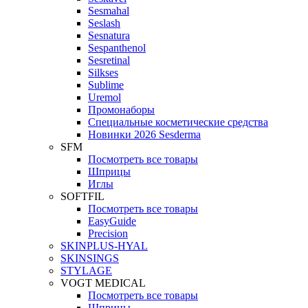
Sesmahal
Seslash
Sesnatura
Sespanthenol
Sesretinal
Silkses
Sublime
Uremol
Промонаборы
Специальные косметические средства
Новинки 2026 Sesderma
SFM
Посмотреть все товары
Шприцы
Иглы
SOFTFIL
Посмотреть все товары
EasyGuide
Precision
SKINPLUS-HYAL
SKINSINGS
STYLAGE
VOGT MEDICAL
Посмотреть все товары
Шприцы