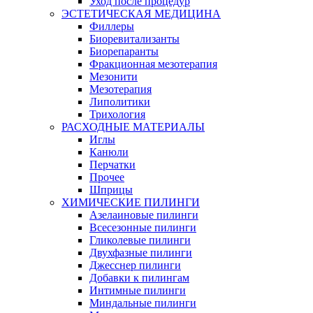
Уход после процедур
ЭСТЕТИЧЕСКАЯ МЕДИЦИНА
Филлеры
Биоревитализанты
Биорепаранты
Фракционная мезотерапия
Мезонити
Мезотерапия
Липолитики
Трихология
РАСХОДНЫЕ МАТЕРИАЛЫ
Иглы
Канюли
Перчатки
Прочее
Шприцы
ХИМИЧЕСКИЕ ПИЛИНГИ
Азелаиновые пилинги
Всесезонные пилинги
Гликолевые пилинги
Двухфазные пилинги
Джесснер пилинги
Добавки к пилингам
Интимные пилинги
Миндальные пилинги