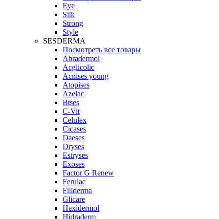
Eye
Silk
Strong
Style
SESDERMA
Посмотреть все товары
Abradermol
Acglicolic
Acnises young
Atopises
Azelac
Btses
C-Vit
Celulex
Cicases
Daeses
Dryses
Estryses
Exoses
Factor G Renew
Ferulac
Fillderma
Glicare
Hexidermol
Hidraderm