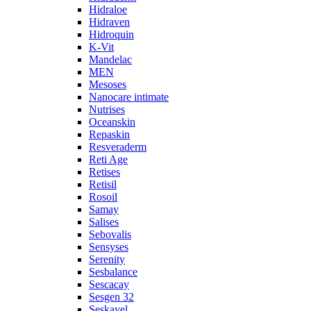
Hidraloe
Hidraven
Hidroquin
K-Vit
Mandelac
MEN
Mesoses
Nanocare intimate
Nutrises
Oceanskin
Repaskin
Resveraderm
Reti Age
Retises
Retisil
Rosoil
Samay
Salises
Sebovalis
Sensyses
Serenity
Sesbalance
Sescacay
Sesgen 32
Seskavel