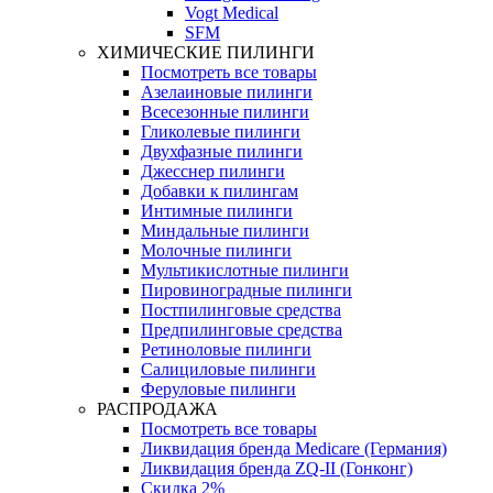
Vogt Medical
SFM
ХИМИЧЕСКИЕ ПИЛИНГИ
Посмотреть все товары
Азелаиновые пилинги
Всесезонные пилинги
Гликолевые пилинги
Двухфазные пилинги
Джесснер пилинги
Добавки к пилингам
Интимные пилинги
Миндальные пилинги
Молочные пилинги
Мультикислотные пилинги
Пировиноградные пилинги
Постпилинговые средства
Предпилинговые средства
Ретиноловые пилинги
Салициловые пилинги
Феруловые пилинги
РАСПРОДАЖА
Посмотреть все товары
Ликвидация бренда Medicare (Германия)
Ликвидация бренда ZQ-II (Гонконг)
Скидка 2%