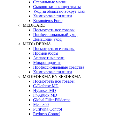
Стерильные маски
Сыворотки и концентраты
Уход за областью вокруг глаз
Химические пилинги
Kosmoteros Forte
MEDICARE
Посмотреть все товары
Профессиональный уход
Домашний уход
MEDI+DERMA
Посмотреть все товары
Промонаборы
Аппаратные гели
Микронидлинг
Профессиональные средства
Химические пилинги
MEDI+DERMA BY SESDERMA
Посмотреть все товары
C-Defense MD
Hylanses MD
Fr‑Antiox MD
Global Filler Fillderma
Mela 360
Purifying Control
Redness Control