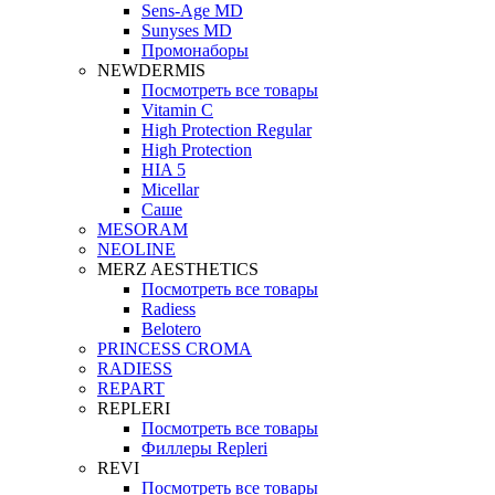
Sens-Age MD
Sunyses MD
Промонаборы
NEWDERMIS
Посмотреть все товары
Vitamin C
High Protection Regular
High Protection
HIA 5
Micellar
Саше
MESORAM
NEOLINE
MERZ AESTHETICS
Посмотреть все товары
Radiess
Belotero
PRINCESS CROMA
RADIESS
REPART
REPLERI
Посмотреть все товары
Филлеры Repleri
REVI
Посмотреть все товары