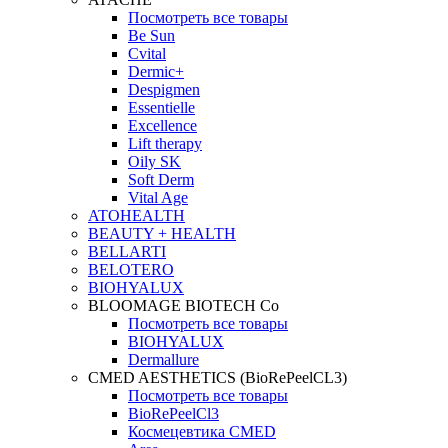
Посмотреть все товары
Be Sun
Cvital
Dermic+
Despigmen
Essentielle
Excellence
Lift therapy
Oily SK
Soft Derm
Vital Age
ATOHEALTH
BEAUTY + HEALTH
BELLARTI
BELOTERO
BIOHYALUX
BLOOMAGE BIOTECH Co
Посмотреть все товары
BIOHYALUX
Dermallure
CMED AESTHETICS (BioRePeelCL3)
Посмотреть все товары
BioRePeelCl3
Космецевтика CMED