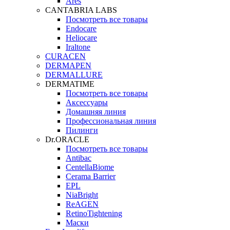
Ares
CANTABRIA LABS
Посмотреть все товары
Endocare
Heliocare
Iraltone
CURACEN
DERMAPEN
DERMALLURE
DERMATIME
Посмотреть все товары
Аксессуары
Домашняя линия
Профессиональная линия
Пилинги
Dr.ORACLE
Посмотреть все товары
Antibac
CentellaBiome
Cerama Barrier
EPL
NiaBright
ReAGEN
RetinoTightening
Маски