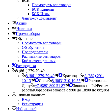
БСК
Посмотреть все товары
БСК Канюли
БСК Иглы
Чангджоу Джинлонг
Акции
Новинки
Промонаборы
Обучение
Посмотреть все товары
Об обучении
Преподаватели
Расписание семинаров
Библиотека данных
Распродажа
8 (861) 279-79-49
8 (861) 279-79-49
Краснодар
8 (862) 291-
10-13
Сочи
8 (863) 310-10-55
Ростов-на-
Дону
+7 (989) 800 51 87
Звонок по РФ
Режим
работы
Обработка заказов с 9:00 до 18:00 по будням
Личный кабинет
Вход
Регистрация
Избранное
0