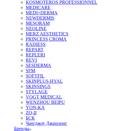
KOSMOTEROS PROFESSIONNEL
MEDICARE
MEDI+DERMA
NEWDERMIS
MESORAM
NEOLINE
MERZ AESTHETICS
PRINCESS CROMA
RADIESS
REPART
REPLERI
REVI
SESDERMA
SFM
SOFTFIL
SKINPLUS-HYAL
SKINSINGS
STYLAGE
VOGT MEDICAL
WENZHOU BEIPU
YON-KA
ZQ-II
БСК
Чангджоу Джинлонг
Бренды