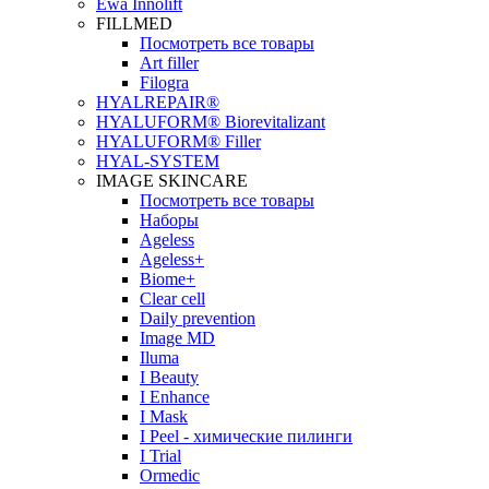
Ewa Innolift
FILLMED
Посмотреть все товары
Art filler
Filogra
НYALREPAIR®
HYALUFORM® Biorevitalizant
HYALUFORM® Filler
HYAL-SYSTEM
IMAGE SKINCARE
Посмотреть все товары
Наборы
Ageless
Ageless+
Biome+
Clear cell
Daily prevention
Image MD
Iluma
I Beauty
I Enhance
I Mask
I Peel - химические пилинги
I Trial
Ormedic