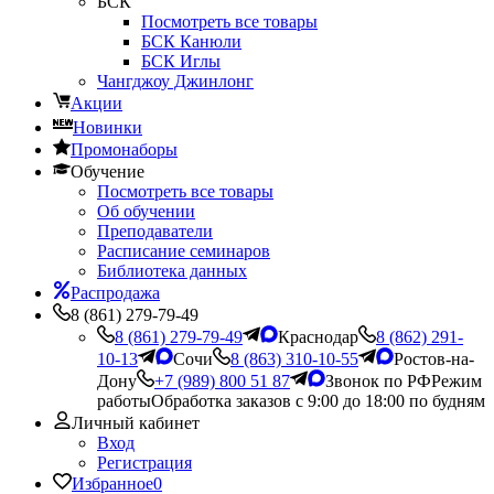
БСК
Посмотреть все товары
БСК Канюли
БСК Иглы
Чангджоу Джинлонг
Акции
Новинки
Промонаборы
Обучение
Посмотреть все товары
Об обучении
Преподаватели
Расписание семинаров
Библиотека данных
Распродажа
8 (861) 279-79-49
8 (861) 279-79-49
Краснодар
8 (862) 291-
10-13
Сочи
8 (863) 310-10-55
Ростов-на-
Дону
+7 (989) 800 51 87
Звонок по РФ
Режим
работы
Обработка заказов с 9:00 до 18:00 по будням
Личный кабинет
Вход
Регистрация
Избранное
0