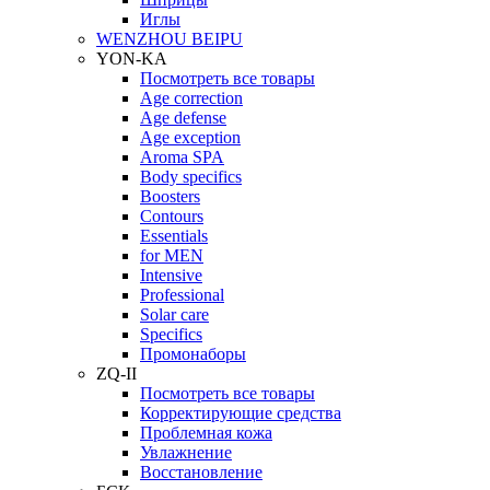
Иглы
WENZHOU BEIPU
YON-KA
Посмотреть все товары
Age correction
Age defense
Age exception
Aroma SPA
Body specifics
Boosters
Contours
Essentials
for MEN
Intensive
Professional
Solar care
Specifics
Промонаборы
ZQ-II
Посмотреть все товары
Корректирующие средства
Проблемная кожа
Увлажнение
Восстановление