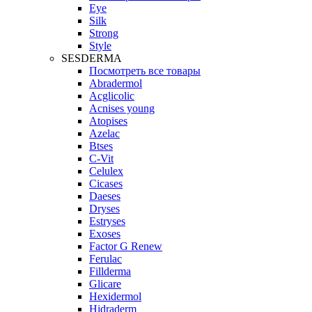
Eye
Silk
Strong
Style
SESDERMA
Посмотреть все товары
Abradermol
Acglicolic
Acnises young
Atopises
Azelac
Btses
C-Vit
Celulex
Cicases
Daeses
Dryses
Estryses
Exoses
Factor G Renew
Ferulac
Fillderma
Glicare
Hexidermol
Hidraderm