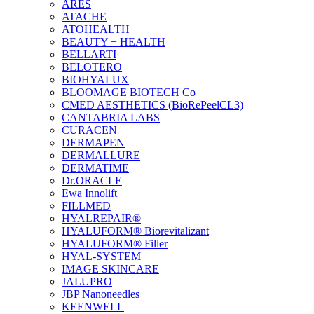
ARES
ATACHE
ATOHEALTH
BEAUTY + HEALTH
BELLARTI
BELOTERO
BIOHYALUX
BLOOMAGE BIOTECH Co
CMED AESTHETICS (BioRePeelCL3)
CANTABRIA LABS
CURACEN
DERMAPEN
DERMALLURE
DERMATIME
Dr.ORACLE
Ewa Innolift
FILLMED
НYALREPAIR®
HYALUFORM® Biorevitalizant
HYALUFORM® Filler
HYAL-SYSTEM
IMAGE SKINCARE
JALUPRO
JBP Nanoneedles
KEENWELL