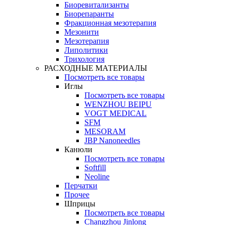
Биоревитализанты
Биорепаранты
Фракционная мезотерапия
Мезонити
Мезотерапия
Липолитики
Трихология
РАСХОДНЫЕ МАТЕРИАЛЫ
Посмотреть все товары
Иглы
Посмотреть все товары
WENZHOU BEIPU
VOGT MEDICAL
SFM
MESORAM
JBP Nanoneedles
Канюли
Посмотреть все товары
Softfill
Neoline
Перчатки
Прочее
Шприцы
Посмотреть все товары
Changzhou Jinlong