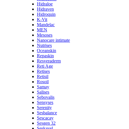
Hidraloe
Hidraven
Hidroquin
K-Vit
Mandelac
MEN
Mesoses
Nanocare intimate
Nutrises
Oceanskin
Repaskin
Resveraderm
Reti Age
Retises
Retisil
Rosoil
Samay
Salises
Sebovalis
Sensyses
Serenity
Sesbalance
Sescacay
Sesgen 32
Seskavel