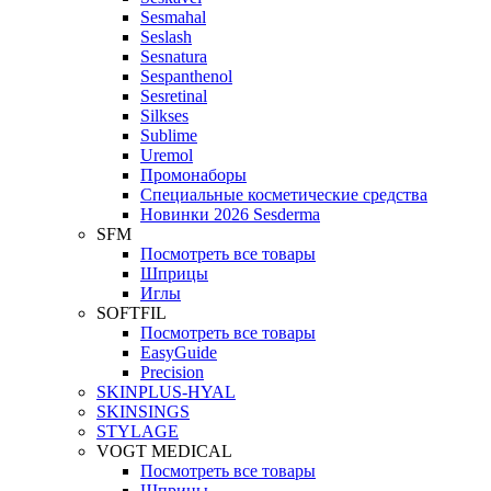
Sesmahal
Seslash
Sesnatura
Sespanthenol
Sesretinal
Silkses
Sublime
Uremol
Промонаборы
Специальные косметические средства
Новинки 2026 Sesderma
SFM
Посмотреть все товары
Шприцы
Иглы
SOFTFIL
Посмотреть все товары
EasyGuide
Precision
SKINPLUS-HYAL
SKINSINGS
STYLAGE
VOGT MEDICAL
Посмотреть все товары
Шприцы