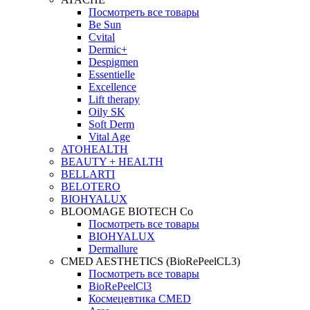
Посмотреть все товары
Be Sun
Cvital
Dermic+
Despigmen
Essentielle
Excellence
Lift therapy
Oily SK
Soft Derm
Vital Age
ATOHEALTH
BEAUTY + HEALTH
BELLARTI
BELOTERO
BIOHYALUX
BLOOMAGE BIOTECH Co
Посмотреть все товары
BIOHYALUX
Dermallure
CMED AESTHETICS (BioRePeelCL3)
Посмотреть все товары
BioRePeelCl3
Космецевтика CMED