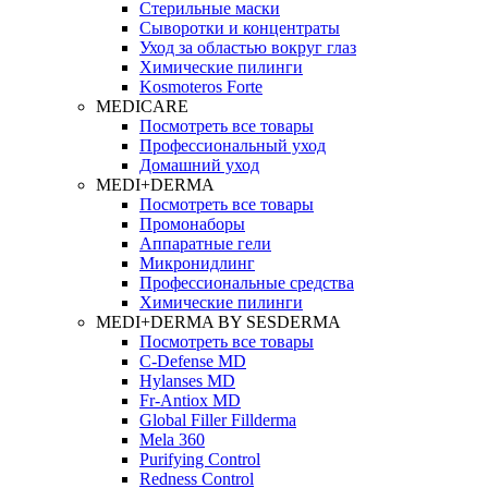
Стерильные маски
Сыворотки и концентраты
Уход за областью вокруг глаз
Химические пилинги
Kosmoteros Forte
MEDICARE
Посмотреть все товары
Профессиональный уход
Домашний уход
MEDI+DERMA
Посмотреть все товары
Промонаборы
Аппаратные гели
Микронидлинг
Профессиональные средства
Химические пилинги
MEDI+DERMA BY SESDERMA
Посмотреть все товары
C-Defense MD
Hylanses MD
Fr‑Antiox MD
Global Filler Fillderma
Mela 360
Purifying Control
Redness Control