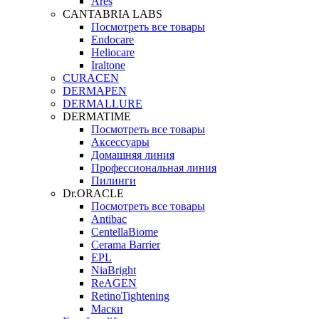
Ares
CANTABRIA LABS
Посмотреть все товары
Endocare
Heliocare
Iraltone
CURACEN
DERMAPEN
DERMALLURE
DERMATIME
Посмотреть все товары
Аксессуары
Домашняя линия
Профессиональная линия
Пилинги
Dr.ORACLE
Посмотреть все товары
Antibac
CentellaBiome
Cerama Barrier
EPL
NiaBright
ReAGEN
RetinoTightening
Маски