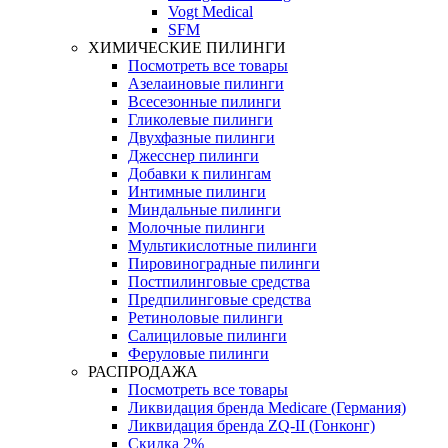
Vogt Medical
SFM
ХИМИЧЕСКИЕ ПИЛИНГИ
Посмотреть все товары
Азелаиновые пилинги
Всесезонные пилинги
Гликолевые пилинги
Двухфазные пилинги
Джесснер пилинги
Добавки к пилингам
Интимные пилинги
Миндальные пилинги
Молочные пилинги
Мультикислотные пилинги
Пировиноградные пилинги
Постпилинговые средства
Предпилинговые средства
Ретиноловые пилинги
Салициловые пилинги
Феруловые пилинги
РАСПРОДАЖА
Посмотреть все товары
Ликвидация бренда Medicare (Германия)
Ликвидация бренда ZQ-II (Гонконг)
Скидка 2%