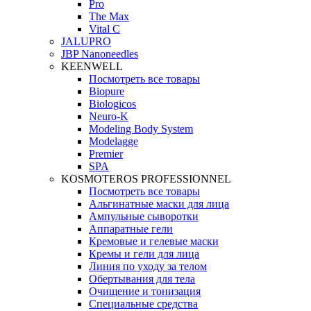
Pro
The Max
Vital C
JALUPRO
JBP Nanoneedles
KEENWELL
Посмотреть все товары
Biopure
Biologicos
Neuro‑K
Modeling Body System
Modelagge
Premier
SPA
KOSMOTEROS PROFESSIONNEL
Посмотреть все товары
Альгинатные маски для лица
Ампульные сыворотки
Аппаратные гели
Кремовые и гелевые маски
Кремы и гели для лица
Линия по уходу за телом
Обертывания для тела
Очищение и тонизация
Специальные средства