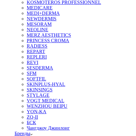
KOSMOTEROS PROFESSIONNEL
MEDICARE
MEDI+DERMA
NEWDERMIS
MESORAM
NEOLINE
MERZ AESTHETICS
PRINCESS CROMA
RADIESS
REPART
REPLERI
REVI
SESDERMA
SFM
SOFTFIL
SKINPLUS-HYAL
SKINSINGS
STYLAGE
VOGT MEDICAL
WENZHOU BEIPU
YON-KA
ZQ-II
БСК
Чангджоу Джинлонг
Бренды