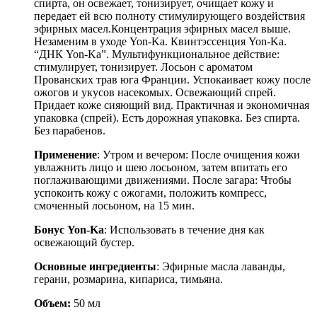
спирта, он освежает, тонизирует, очищает кожу и
передает ей всю полноту стимулирующего воздействия
эфирных масел.Концентрация эфирных масел выше.
Незаменим в уходе Yon-Ka. Квинтэссенция Yon-Ka.
“ДНК Yon-Ka”. Мультифункциональное действие:
стимулирует, тонизирует. Лосьон с ароматом
Прованских трав юга Франции. Успокаивает кожу после
ожогов и укусов насекомых. Освежающий спрей.
Придает коже сияющий вид. Практичная и экономичная
упаковка (спрей). Есть дорожная упаковка. Без спирта.
Без парабенов.
Применение
: Утром и вечером: После очищения кожи
увлажнить лицо и шею лосьоном, затем впитать его
поглаживающими движениями. После загара: Чтобы
успокоить кожу с ожогами, положить компресс,
смоченный лосьоном, на 15 мин.
Бонус Yon-Ka
: Использовать в течение дня как
освежающий бустер.
Основные ингредиенты
: Эфирные масла лаванды,
герани, розмарина, кипариса, тимьяна.
Объем:
50 мл