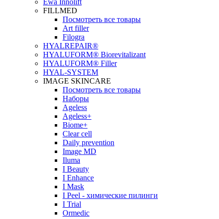
Ewa Innolift
FILLMED
Посмотреть все товары
Art filler
Filogra
НYALREPAIR®
HYALUFORM® Biorevitalizant
HYALUFORM® Filler
HYAL-SYSTEM
IMAGE SKINCARE
Посмотреть все товары
Наборы
Ageless
Ageless+
Biome+
Clear cell
Daily prevention
Image MD
Iluma
I Beauty
I Enhance
I Mask
I Peel - химические пилинги
I Trial
Ormedic