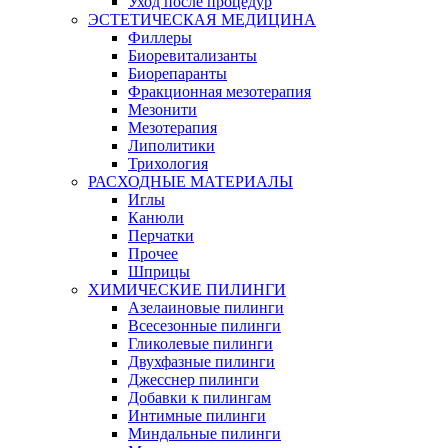
Уход после процедур
ЭСТЕТИЧЕСКАЯ МЕДИЦИНА
Филлеры
Биоревитализанты
Биорепаранты
Фракционная мезотерапия
Мезонити
Мезотерапия
Липолитики
Трихология
РАСХОДНЫЕ МАТЕРИАЛЫ
Иглы
Канюли
Перчатки
Прочее
Шприцы
ХИМИЧЕСКИЕ ПИЛИНГИ
Азелаиновые пилинги
Всесезонные пилинги
Гликолевые пилинги
Двухфазные пилинги
Джесснер пилинги
Добавки к пилингам
Интимные пилинги
Миндальные пилинги