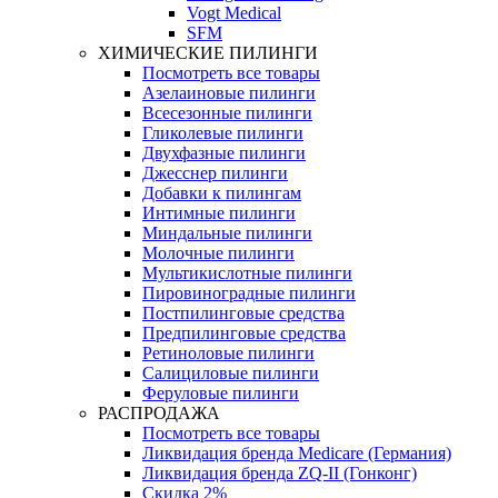
Vogt Medical
SFM
ХИМИЧЕСКИЕ ПИЛИНГИ
Посмотреть все товары
Азелаиновые пилинги
Всесезонные пилинги
Гликолевые пилинги
Двухфазные пилинги
Джесснер пилинги
Добавки к пилингам
Интимные пилинги
Миндальные пилинги
Молочные пилинги
Мультикислотные пилинги
Пировиноградные пилинги
Постпилинговые средства
Предпилинговые средства
Ретиноловые пилинги
Салициловые пилинги
Феруловые пилинги
РАСПРОДАЖА
Посмотреть все товары
Ликвидация бренда Medicare (Германия)
Ликвидация бренда ZQ-II (Гонконг)
Скидка 2%