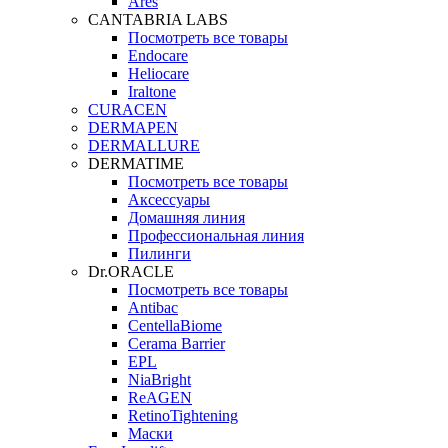
Ares
CANTABRIA LABS
Посмотреть все товары
Endocare
Heliocare
Iraltone
CURACEN
DERMAPEN
DERMALLURE
DERMATIME
Посмотреть все товары
Аксессуары
Домашняя линия
Профессиональная линия
Пилинги
Dr.ORACLE
Посмотреть все товары
Antibac
CentellaBiome
Cerama Barrier
EPL
NiaBright
ReAGEN
RetinoTightening
Маски