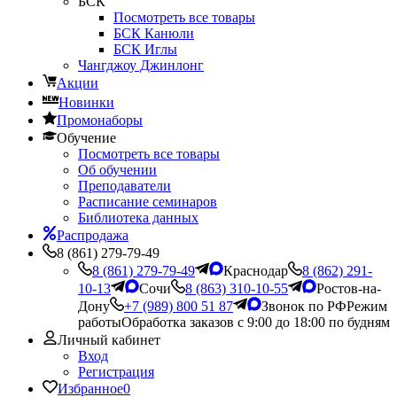
БСК
Посмотреть все товары
БСК Канюли
БСК Иглы
Чангджоу Джинлонг
Акции
Новинки
Промонаборы
Обучение
Посмотреть все товары
Об обучении
Преподаватели
Расписание семинаров
Библиотека данных
Распродажа
8 (861) 279-79-49
8 (861) 279-79-49
Краснодар
8 (862) 291-
10-13
Сочи
8 (863) 310-10-55
Ростов-на-
Дону
+7 (989) 800 51 87
Звонок по РФ
Режим
работы
Обработка заказов с 9:00 до 18:00 по будням
Личный кабинет
Вход
Регистрация
Избранное
0