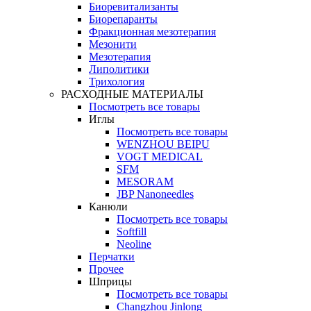
Биоревитализанты
Биорепаранты
Фракционная мезотерапия
Мезонити
Мезотерапия
Липолитики
Трихология
РАСХОДНЫЕ МАТЕРИАЛЫ
Посмотреть все товары
Иглы
Посмотреть все товары
WENZHOU BEIPU
VOGT MEDICAL
SFM
MESORAM
JBP Nanoneedles
Канюли
Посмотреть все товары
Softfill
Neoline
Перчатки
Прочее
Шприцы
Посмотреть все товары
Changzhou Jinlong