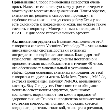
Применение:
Способ применения сыворотки очень
прост. Нанесите ее на чистую кожу утром и вечером и
вмассируйте массажными движениями. Таким образом,
активные ингредиенты сыворотки проникнут в
глубокие слои кожи и начнут свою работу.Если у вас
есть склонность к покраснению кожи, вы можете также
смешать сыворотку с Минеральными консилерами I
BEAUTY для более успокаивающего эффекта.
Активные ингредиенты:
Важным компонентом этой
сыворотки является Vectorize-Technology™ – уникальная
инновационная система доставки активных
ингредиентов в глубокие слои кожи. Благодаря этой
технологии, активные ингредиенты постепенно и
продолжительно высвобождаются в течение 48 часов,
что обеспечивает максимальный и устойчивый
эффект.Среди основных активных ингредиентов этой
сыворотки следует отметить Melaslow, Tyrostat, Melfade,
экстракт шелковицы, эмблику, Net-DG, азелаиновую
кислоту, Stay C и другие. Они совместно обладают
мощным осветляющим эффектом, уменьшают
воспаление, выравнивают тон кожи и придают ей
здоровое сияние.Список ингредиентов включает также
экстракты водорослей, полыни, хлореллы, красной
водоросли, центеллы азиатской, эхинацеи и ромашки,