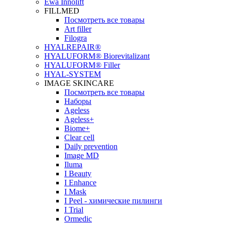
Ewa Innolift
FILLMED
Посмотреть все товары
Art filler
Filogra
НYALREPAIR®
HYALUFORM® Biorevitalizant
HYALUFORM® Filler
HYAL-SYSTEM
IMAGE SKINCARE
Посмотреть все товары
Наборы
Ageless
Ageless+
Biome+
Clear cell
Daily prevention
Image MD
Iluma
I Beauty
I Enhance
I Mask
I Peel - химические пилинги
I Trial
Ormedic