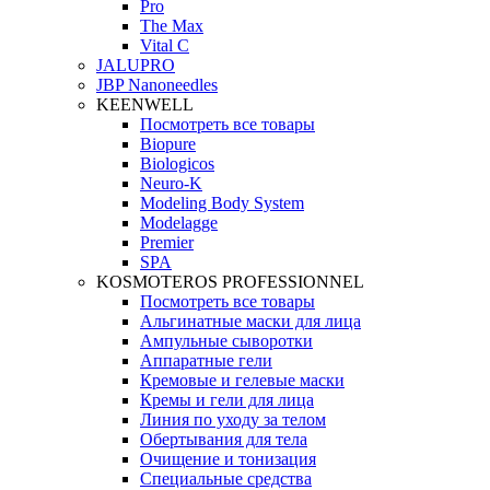
Pro
The Max
Vital C
JALUPRO
JBP Nanoneedles
KEENWELL
Посмотреть все товары
Biopure
Biologicos
Neuro‑K
Modeling Body System
Modelagge
Premier
SPA
KOSMOTEROS PROFESSIONNEL
Посмотреть все товары
Альгинатные маски для лица
Ампульные сыворотки
Аппаратные гели
Кремовые и гелевые маски
Кремы и гели для лица
Линия по уходу за телом
Обертывания для тела
Очищение и тонизация
Специальные средства