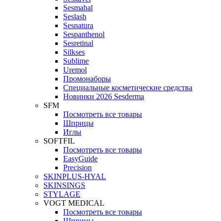
Sesmahal
Seslash
Sesnatura
Sespanthenol
Sesretinal
Silkses
Sublime
Uremol
Промонаборы
Специальные косметические средства
Новинки 2026 Sesderma
SFM
Посмотреть все товары
Шприцы
Иглы
SOFTFIL
Посмотреть все товары
EasyGuide
Precision
SKINPLUS-HYAL
SKINSINGS
STYLAGE
VOGT MEDICAL
Посмотреть все товары
Шприцы