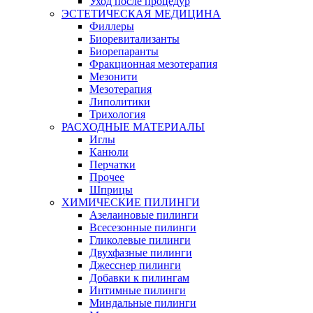
Уход после процедур
ЭСТЕТИЧЕСКАЯ МЕДИЦИНА
Филлеры
Биоревитализанты
Биорепаранты
Фракционная мезотерапия
Мезонити
Мезотерапия
Липолитики
Трихология
РАСХОДНЫЕ МАТЕРИАЛЫ
Иглы
Канюли
Перчатки
Прочее
Шприцы
ХИМИЧЕСКИЕ ПИЛИНГИ
Азелаиновые пилинги
Всесезонные пилинги
Гликолевые пилинги
Двухфазные пилинги
Джесснер пилинги
Добавки к пилингам
Интимные пилинги
Миндальные пилинги