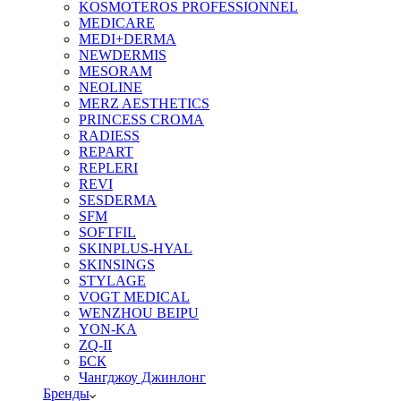
KOSMOTEROS PROFESSIONNEL
MEDICARE
MEDI+DERMA
NEWDERMIS
MESORAM
NEOLINE
MERZ AESTHETICS
PRINCESS CROMA
RADIESS
REPART
REPLERI
REVI
SESDERMA
SFM
SOFTFIL
SKINPLUS-HYAL
SKINSINGS
STYLAGE
VOGT MEDICAL
WENZHOU BEIPU
YON-KA
ZQ-II
БСК
Чангджоу Джинлонг
Бренды