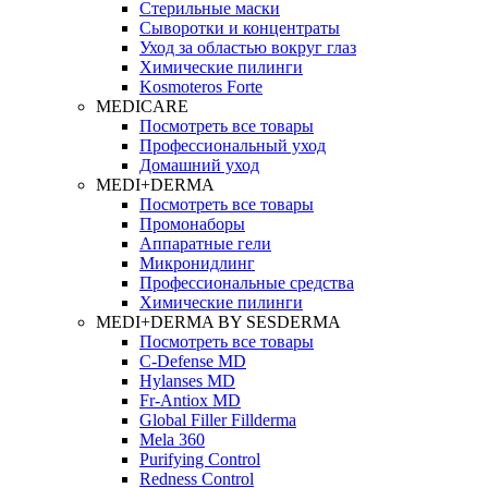
Стерильные маски
Сыворотки и концентраты
Уход за областью вокруг глаз
Химические пилинги
Kosmoteros Forte
MEDICARE
Посмотреть все товары
Профессиональный уход
Домашний уход
MEDI+DERMA
Посмотреть все товары
Промонаборы
Аппаратные гели
Микронидлинг
Профессиональные средства
Химические пилинги
MEDI+DERMA BY SESDERMA
Посмотреть все товары
C-Defense MD
Hylanses MD
Fr‑Antiox MD
Global Filler Fillderma
Mela 360
Purifying Control
Redness Control