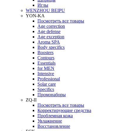
Иглы
WENZHOU BEIPU
YON-KA
Посмотреть все товары
Age correction
Age defense
Age exception
Aroma SPA
Body specifics
Boosters
Contours
Essentials
for MEN
Intensive
Professional
Solar care
Specifics
Промонаборы
ZQ-II
Посмотреть все товары
Корректирующие средства
Проблемная кожа
Увлажнение
Восстановление