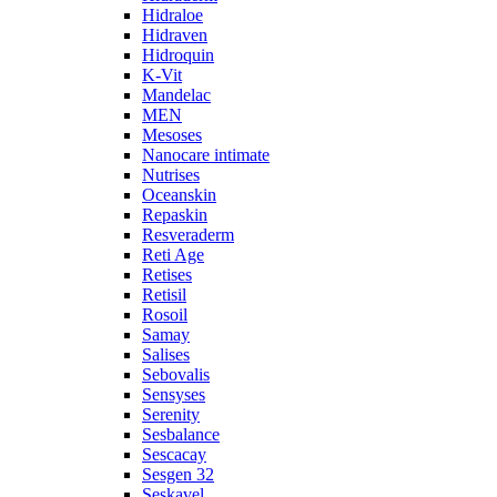
Hidraloe
Hidraven
Hidroquin
K-Vit
Mandelac
MEN
Mesoses
Nanocare intimate
Nutrises
Oceanskin
Repaskin
Resveraderm
Reti Age
Retises
Retisil
Rosoil
Samay
Salises
Sebovalis
Sensyses
Serenity
Sesbalance
Sescacay
Sesgen 32
Seskavel