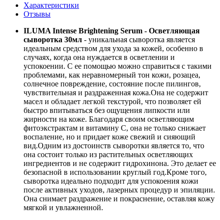
Характеристики
Отзывы
ILUMA Intense Brightening Serum - Осветляющая
сыворотка 30мл
-
уникальная сыворотка является
идеальным средством для ухода за кожей, особенно в
случаях, когда она нуждается в осветлении и
успокоении. С ее помощью можно справиться с такими
проблемами, как неравномерный тон кожи, розацеа,
солнечное повреждение, состояние после пилингов,
чувствительная и раздраженная кожа.Она не содержит
масел и обладает легкой текстурой, что позволяет ей
быстро впитываться без ощущения липкости или
жирности на коже. Благодаря своим осветляющим
фитоэкстрактам и витамину С, она не только снижает
воспаление, но и придает коже свежий и сияющий
вид.Одним из достоинств сыворотки является то, что
она состоит только из растительных осветляющих
ингредиентов и не содержит гидрохинона. Это делает ее
безопасной в использовании круглый год.Кроме того,
сыворотка идеально подходит для успокоения кожи
после активных уходов, лазерных процедур и эпиляции.
Она снимает раздражение и покраснение, оставляя кожу
мягкой и увлажненной.