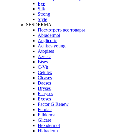
Eye
Silk
Strong
Style
SESDERMA
Посмотреть все товары
Abradermol
Acglicolic
Acnises young
Atopises
Azelac
Btses
C-Vit
Celulex
Cicases
Daeses
Dryses
Estryses
Exoses
Factor G Renew
Ferulac
Fillderma
Glicare
Hexidermol
Hidraderm