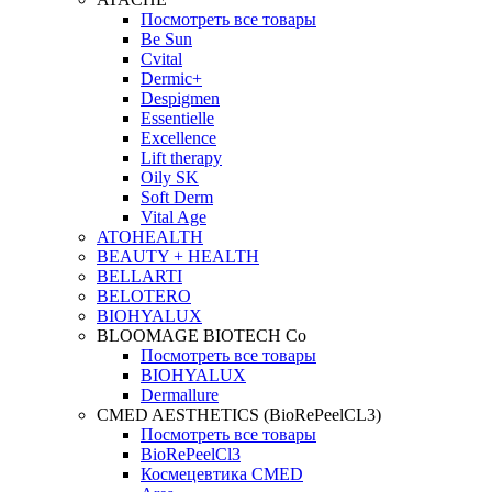
Посмотреть все товары
Be Sun
Cvital
Dermic+
Despigmen
Essentielle
Excellence
Lift therapy
Oily SK
Soft Derm
Vital Age
ATOHEALTH
BEAUTY + HEALTH
BELLARTI
BELOTERO
BIOHYALUX
BLOOMAGE BIOTECH Co
Посмотреть все товары
BIOHYALUX
Dermallure
CMED AESTHETICS (BioRePeelCL3)
Посмотреть все товары
BioRePeelCl3
Космецевтика CMED