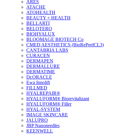
ARES
ATACHE
ATOHEALTH
BEAUTY + HEALTH
BELLARTI
BELOTERO
BIOHYALUX
BLOOMAGE BIOTECH Co
CMED AESTHETICS (BioRePeelCL3)
CANTABRIA LABS
CURACEN
DERMAPEN
DERMALLURE
DERMATIME
Dr.ORACLE
Ewa Innolift
FILLMED
НYALREPAIR®
HYALUFORM® Biorevitalizant
HYALUFORM® Filler
HYAL-SYSTEM
IMAGE SKINCARE
JALUPRO
JBP Nanoneedles
KEENWELL