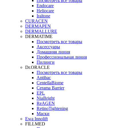
Посмотреть все товары
Endocare
Heliocare
Iraltone
CURACEN
DERMAPEN
DERMALLURE
DERMATIME
Посмотреть все товары
Аксессуары
Домашняя линия
Профессиональная линия
Пилинги
Dr.ORACLE
Посмотреть все товары
Antibac
CentellaBiome
Cerama Barrier
EPL
NiaBright
ReAGEN
RetinoTightening
Маски
Ewa Innolift
FILLMED