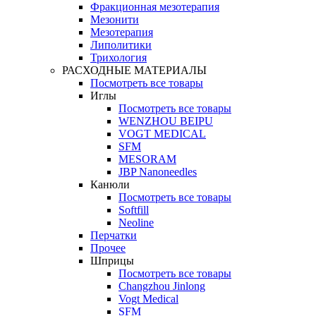
Фракционная мезотерапия
Мезонити
Мезотерапия
Липолитики
Трихология
РАСХОДНЫЕ МАТЕРИАЛЫ
Посмотреть все товары
Иглы
Посмотреть все товары
WENZHOU BEIPU
VOGT MEDICAL
SFM
MESORAM
JBP Nanoneedles
Канюли
Посмотреть все товары
Softfill
Neoline
Перчатки
Прочее
Шприцы
Посмотреть все товары
Changzhou Jinlong
Vogt Medical
SFM