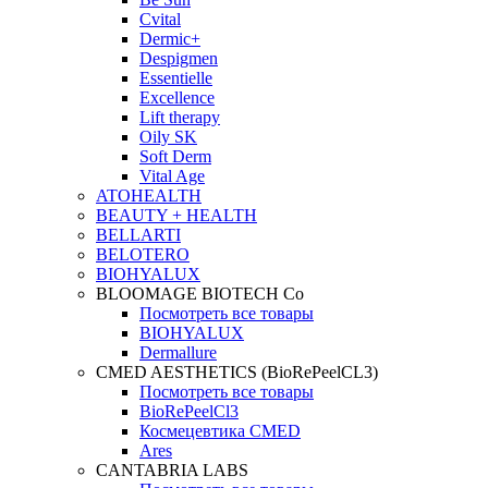
Cvital
Dermic+
Despigmen
Essentielle
Excellence
Lift therapy
Oily SK
Soft Derm
Vital Age
ATOHEALTH
BEAUTY + HEALTH
BELLARTI
BELOTERO
BIOHYALUX
BLOOMAGE BIOTECH Co
Посмотреть все товары
BIOHYALUX
Dermallure
CMED AESTHETICS (BioRePeelCL3)
Посмотреть все товары
BioRePeelCl3
Космецевтика CMED
Ares
CANTABRIA LABS