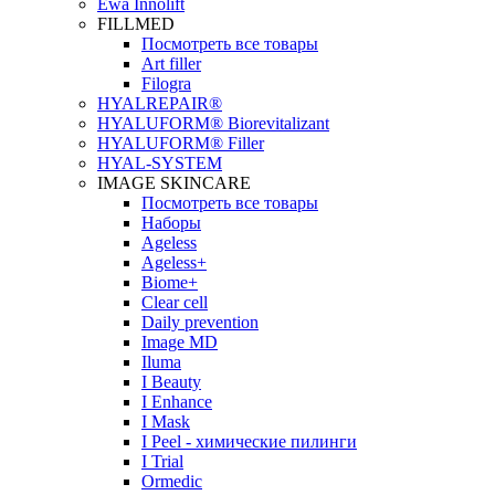
Ewa Innolift
FILLMED
Посмотреть все товары
Art filler
Filogra
НYALREPAIR®
HYALUFORM® Biorevitalizant
HYALUFORM® Filler
HYAL-SYSTEM
IMAGE SKINCARE
Посмотреть все товары
Наборы
Ageless
Ageless+
Biome+
Clear cell
Daily prevention
Image MD
Iluma
I Beauty
I Enhance
I Mask
I Peel - химические пилинги
I Trial
Ormedic