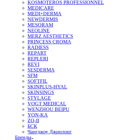
KOSMOTEROS PROFESSIONNEL
MEDICARE
MEDI+DERMA
NEWDERMIS
MESORAM
NEOLINE
MERZ AESTHETICS
PRINCESS CROMA
RADIESS
REPART
REPLERI
REVI
SESDERMA
SFM
SOFTFIL
SKINPLUS-HYAL
SKINSINGS
STYLAGE
VOGT MEDICAL
WENZHOU BEIPU
YON-KA
ZQ-II
БСК
Чангджоу Джинлонг
Бренды