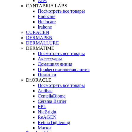
Ares
CANTABRIA LABS
Посмотреть все товары
Endocare
Heliocare
Iraltone
CURACEN
DERMAPEN
DERMALLURE
DERMATIME
Посмотреть все товары
Аксессуары
Домашняя линия
Профессиональная линия
Пилинги
Dr.ORACLE
Посмотреть все товары
Antibac
CentellaBiome
Cerama Barrier
EPL
NiaBright
ReAGEN
RetinoTightening
Маски