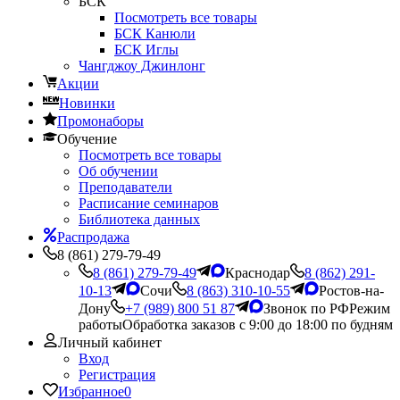
БСК
Посмотреть все товары
БСК Канюли
БСК Иглы
Чангджоу Джинлонг
Акции
Новинки
Промонаборы
Обучение
Посмотреть все товары
Об обучении
Преподаватели
Расписание семинаров
Библиотека данных
Распродажа
8 (861) 279-79-49
8 (861) 279-79-49
Краснодар
8 (862) 291-
10-13
Сочи
8 (863) 310-10-55
Ростов-на-
Дону
+7 (989) 800 51 87
Звонок по РФ
Режим
работы
Обработка заказов с 9:00 до 18:00 по будням
Личный кабинет
Вход
Регистрация
Избранное
0