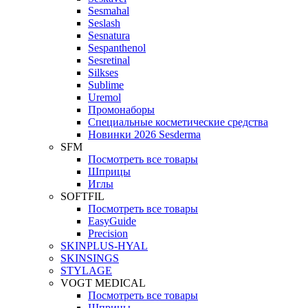
Sesmahal
Seslash
Sesnatura
Sespanthenol
Sesretinal
Silkses
Sublime
Uremol
Промонаборы
Специальные косметические средства
Новинки 2026 Sesderma
SFM
Посмотреть все товары
Шприцы
Иглы
SOFTFIL
Посмотреть все товары
EasyGuide
Precision
SKINPLUS-HYAL
SKINSINGS
STYLAGE
VOGT MEDICAL
Посмотреть все товары
Шприцы