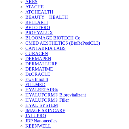
ARES
ATACHE
ATOHEALTH
BEAUTY + HEALTH
BELLARTI
BELOTERO
BIOHYALUX
BLOOMAGE BIOTECH Co
CMED AESTHETICS (BioRePeelCL3)
CANTABRIA LABS
CURACEN
DERMAPEN
DERMALLURE
DERMATIME
Dr.ORACLE
Ewa Innolift
FILLMED
НYALREPAIR®
HYALUFORM® Biorevitalizant
HYALUFORM® Filler
HYAL-SYSTEM
IMAGE SKINCARE
JALUPRO
JBP Nanoneedles
KEENWELL