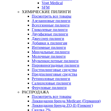
Vogt Medical
SFM
ХИМИЧЕСКИЕ ПИЛИНГИ
Посмотреть все товары
Азелаиновые пилинги
Всесезонные пилинги
Гликолевые пилинги
Двухфазные пилинги
Джесснер пилинги
Добавки к пилингам
Интимные пилинги
Миндальные пилинги
Молочные пилинги
Мультикислотные пилинги
Пировиноградные пилинги
Постпилинговые средства
Предпилинговые средства
Ретиноловые пилинги
Салициловые пилинги
Феруловые пилинги
РАСПРОДАЖА
Посмотреть все товары
Ликвидация бренда Medicare (Германия)
Ликвидация бренда ZQ-II (Гонконг)
Скидка 2%