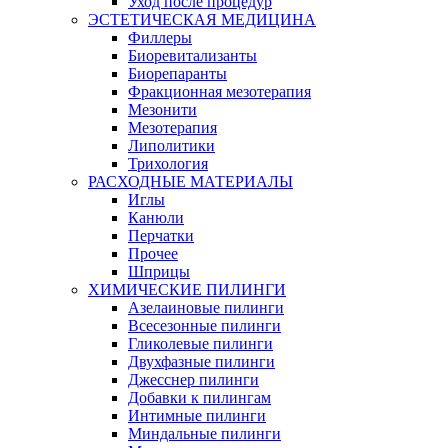
Уход после процедур
ЭСТЕТИЧЕСКАЯ МЕДИЦИНА
Филлеры
Биоревитализанты
Биорепаранты
Фракционная мезотерапия
Мезонити
Мезотерапия
Липолитики
Трихология
РАСХОДНЫЕ МАТЕРИАЛЫ
Иглы
Канюли
Перчатки
Прочее
Шприцы
ХИМИЧЕСКИЕ ПИЛИНГИ
Азелаиновые пилинги
Всесезонные пилинги
Гликолевые пилинги
Двухфазные пилинги
Джесснер пилинги
Добавки к пилингам
Интимные пилинги
Миндальные пилинги