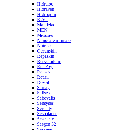
Hidraloe
Hidraven
Hidroquin
K-Vit
Mandelac
MEN
Mesoses
Nanocare intimate
Nutrises
Oceanskin
Repaskin
Resveraderm
Reti Age
Retises
Retisil
Rosoil
Samay
Salises
Sebovalis
Sensyses
Serenity
Sesbalance
Sescacay
Sesgen 32
Seskavel