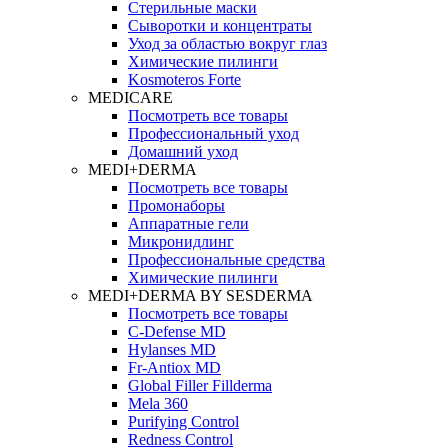
Стерильные маски
Сыворотки и концентраты
Уход за областью вокруг глаз
Химические пилинги
Kosmoteros Forte
MEDICARE
Посмотреть все товары
Профессиональный уход
Домашний уход
MEDI+DERMA
Посмотреть все товары
Промонаборы
Аппаратные гели
Микронидлинг
Профессиональные средства
Химические пилинги
MEDI+DERMA BY SESDERMA
Посмотреть все товары
C-Defense MD
Hylanses MD
Fr‑Antiox MD
Global Filler Fillderma
Mela 360
Purifying Control
Redness Control