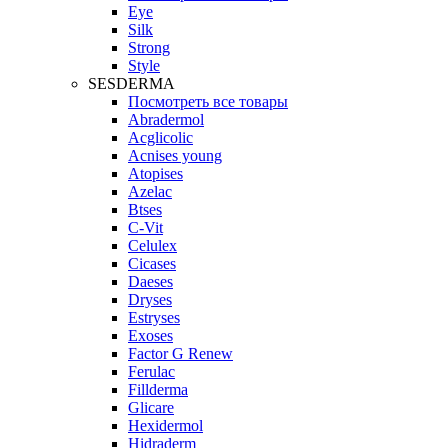
Eye
Silk
Strong
Style
SESDERMA
Посмотреть все товары
Abradermol
Acglicolic
Acnises young
Atopises
Azelac
Btses
C-Vit
Celulex
Cicases
Daeses
Dryses
Estryses
Exoses
Factor G Renew
Ferulac
Fillderma
Glicare
Hexidermol
Hidraderm