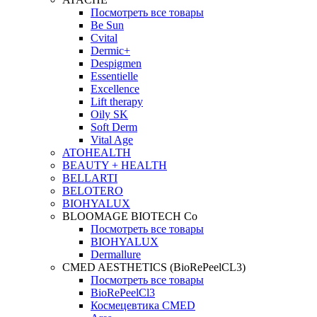
Посмотреть все товары
Be Sun
Cvital
Dermic+
Despigmen
Essentielle
Excellence
Lift therapy
Oily SK
Soft Derm
Vital Age
ATOHEALTH
BEAUTY + HEALTH
BELLARTI
BELOTERO
BIOHYALUX
BLOOMAGE BIOTECH Co
Посмотреть все товары
BIOHYALUX
Dermallure
CMED AESTHETICS (BioRePeelCL3)
Посмотреть все товары
BioRePeelCl3
Космецевтика CMED