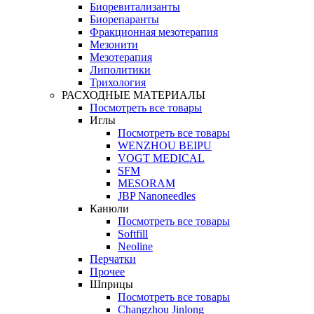
Биоревитализанты
Биорепаранты
Фракционная мезотерапия
Мезонити
Мезотерапия
Липолитики
Трихология
РАСХОДНЫЕ МАТЕРИАЛЫ
Посмотреть все товары
Иглы
Посмотреть все товары
WENZHOU BEIPU
VOGT MEDICAL
SFM
MESORAM
JBP Nanoneedles
Канюли
Посмотреть все товары
Softfill
Neoline
Перчатки
Прочее
Шприцы
Посмотреть все товары
Changzhou Jinlong