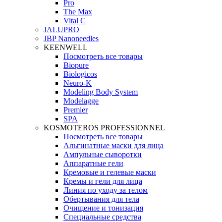
Pro
The Max
Vital C
JALUPRO
JBP Nanoneedles
KEENWELL
Посмотреть все товары
Biopure
Biologicos
Neuro‑K
Modeling Body System
Modelagge
Premier
SPA
KOSMOTEROS PROFESSIONNEL
Посмотреть все товары
Альгинатные маски для лица
Ампульные сыворотки
Аппаратные гели
Кремовые и гелевые маски
Кремы и гели для лица
Линия по уходу за телом
Обертывания для тела
Очищение и тонизация
Специальные средства