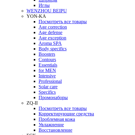
Иглы
WENZHOU BEIPU
YON-KA
Посмотреть все товары
Age correction
Age defense
Age exception
Aroma SPA
Body specifics
Boosters
Contours
Essentials
for MEN
Intensive
Professional
Solar care
Specifics
Промонаборы
ZQ-II
Посмотреть все товары
Корректирующие средства
Проблемная кожа
Увлажнение
Восстановление