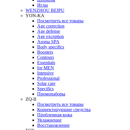
Иглы
WENZHOU BEIPU
YON-KA
Посмотреть все товары
Age correction
Age defense
Age exception
Aroma SPA
Body specifics
Boosters
Contours
Essentials
for MEN
Intensive
Professional
Solar care
Specifics
Промонаборы
ZQ-II
Посмотреть все товары
Корректирующие средства
Проблемная кожа
Увлажнение
Восстановление