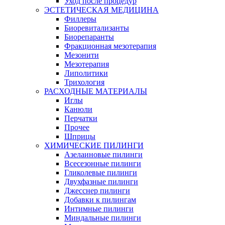
Уход после процедур
ЭСТЕТИЧЕСКАЯ МЕДИЦИНА
Филлеры
Биоревитализанты
Биорепаранты
Фракционная мезотерапия
Мезонити
Мезотерапия
Липолитики
Трихология
РАСХОДНЫЕ МАТЕРИАЛЫ
Иглы
Канюли
Перчатки
Прочее
Шприцы
ХИМИЧЕСКИЕ ПИЛИНГИ
Азелаиновые пилинги
Всесезонные пилинги
Гликолевые пилинги
Двухфазные пилинги
Джесснер пилинги
Добавки к пилингам
Интимные пилинги
Миндальные пилинги