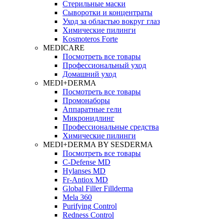
Стерильные маски
Сыворотки и концентраты
Уход за областью вокруг глаз
Химические пилинги
Kosmoteros Forte
MEDICARE
Посмотреть все товары
Профессиональный уход
Домашний уход
MEDI+DERMA
Посмотреть все товары
Промонаборы
Аппаратные гели
Микронидлинг
Профессиональные средства
Химические пилинги
MEDI+DERMA BY SESDERMA
Посмотреть все товары
C-Defense MD
Hylanses MD
Fr‑Antiox MD
Global Filler Fillderma
Mela 360
Purifying Control
Redness Control