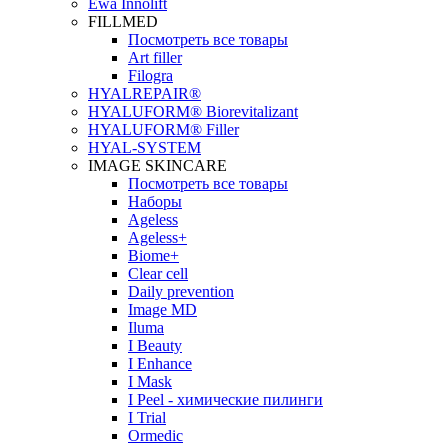
Ewa Innolift
FILLMED
Посмотреть все товары
Art filler
Filogra
НYALREPAIR®
HYALUFORM® Biorevitalizant
HYALUFORM® Filler
HYAL-SYSTEM
IMAGE SKINCARE
Посмотреть все товары
Наборы
Ageless
Ageless+
Biome+
Clear cell
Daily prevention
Image MD
Iluma
I Beauty
I Enhance
I Mask
I Peel - химические пилинги
I Trial
Ormedic