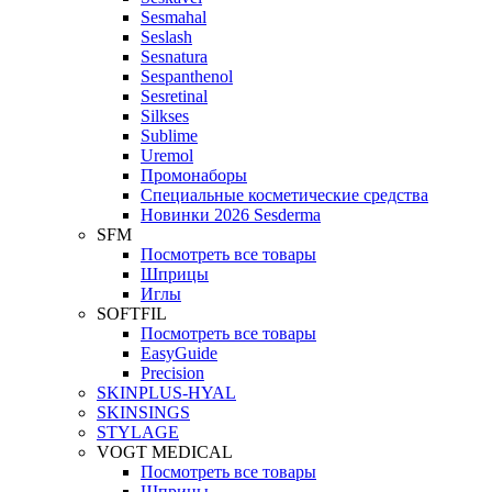
Sesmahal
Seslash
Sesnatura
Sespanthenol
Sesretinal
Silkses
Sublime
Uremol
Промонаборы
Специальные косметические средства
Новинки 2026 Sesderma
SFM
Посмотреть все товары
Шприцы
Иглы
SOFTFIL
Посмотреть все товары
EasyGuide
Precision
SKINPLUS-HYAL
SKINSINGS
STYLAGE
VOGT MEDICAL
Посмотреть все товары
Шприцы