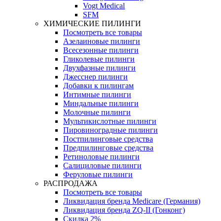
Vogt Medical
SFM
ХИМИЧЕСКИЕ ПИЛИНГИ
Посмотреть все товары
Азелаиновые пилинги
Всесезонные пилинги
Гликолевые пилинги
Двухфазные пилинги
Джесснер пилинги
Добавки к пилингам
Интимные пилинги
Миндальные пилинги
Молочные пилинги
Мультикислотные пилинги
Пировиноградные пилинги
Постпилинговые средства
Предпилинговые средства
Ретиноловые пилинги
Салициловые пилинги
Феруловые пилинги
РАСПРОДАЖА
Посмотреть все товары
Ликвидация бренда Medicare (Германия)
Ликвидация бренда ZQ-II (Гонконг)
Скидка 2%