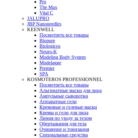
Pro
The Max
Vital C
JALUPRO
JBP Nanoneedles
KEENWELL
Посмотреть все товары
Biopure
Biologicos
Neuro‑K
Modeling Body System
Modelagge
Premier
SPA
KOSMOTEROS PROFESSIONNEL
Посмотреть все товары
Альгинатные маски для лица
Ампульные сыворотки
Аппаратные гели
Кремовые и гелевые маски
Кремы и гели для лица
Линия по уходу за телом
Обертывания для тела
Очищение и тонизация
Специальные средства