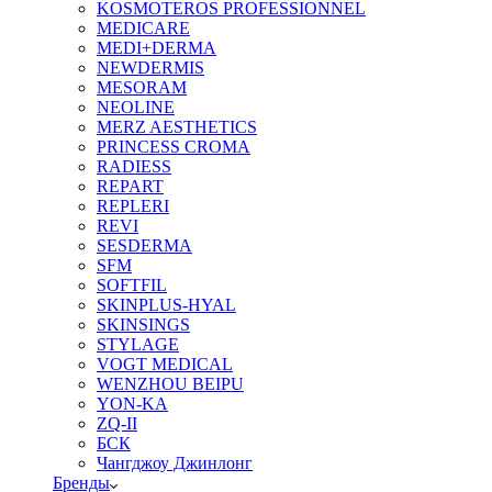
KOSMOTEROS PROFESSIONNEL
MEDICARE
MEDI+DERMA
NEWDERMIS
MESORAM
NEOLINE
MERZ AESTHETICS
PRINCESS CROMA
RADIESS
REPART
REPLERI
REVI
SESDERMA
SFM
SOFTFIL
SKINPLUS-HYAL
SKINSINGS
STYLAGE
VOGT MEDICAL
WENZHOU BEIPU
YON-KA
ZQ-II
БСК
Чангджоу Джинлонг
Бренды