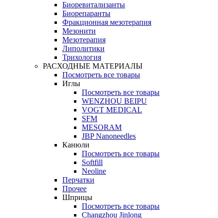
Биоревитализанты
Биорепаранты
Фракционная мезотерапия
Мезонити
Мезотерапия
Липолитики
Трихология
РАСХОДНЫЕ МАТЕРИАЛЫ
Посмотреть все товары
Иглы
Посмотреть все товары
WENZHOU BEIPU
VOGT MEDICAL
SFM
MESORAM
JBP Nanoneedles
Канюли
Посмотреть все товары
Softfill
Neoline
Перчатки
Прочее
Шприцы
Посмотреть все товары
Changzhou Jinlong