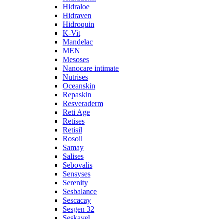
Hidraloe
Hidraven
Hidroquin
K-Vit
Mandelac
MEN
Mesoses
Nanocare intimate
Nutrises
Oceanskin
Repaskin
Resveraderm
Reti Age
Retises
Retisil
Rosoil
Samay
Salises
Sebovalis
Sensyses
Serenity
Sesbalance
Sescacay
Sesgen 32
Seskavel