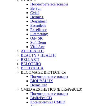
Посмотреть все товары
Be Sun
Cvital
Dermic+
Despigmen
Essentielle
Excellence
Lift therapy
Oily SK
Soft Derm
Vital Age
ATOHEALTH
BEAUTY + HEALTH
BELLARTI
BELOTERO
BIOHYALUX
BLOOMAGE BIOTECH Co
Посмотреть все товары
BIOHYALUX
Dermallure
CMED AESTHETICS (BioRePeelCL3)
Посмотреть все товары
BioRePeelCl3
Космецевтика CMED