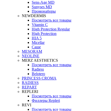
Sens-Age MD
Sunyses MD
Промонаборы
NEWDERMIS
Посмотреть все товары
Vitamin C
High Protection Regular
High Protection
HIA 5
Micellar
Саше
MESORAM
NEOLINE
MERZ AESTHETICS
Посмотреть все товары
Radiess
Belotero
PRINCESS CROMA
RADIESS
REPART
REPLERI
Посмотреть все товары
Филлеры Repleri
REVI
Посмотреть все товары