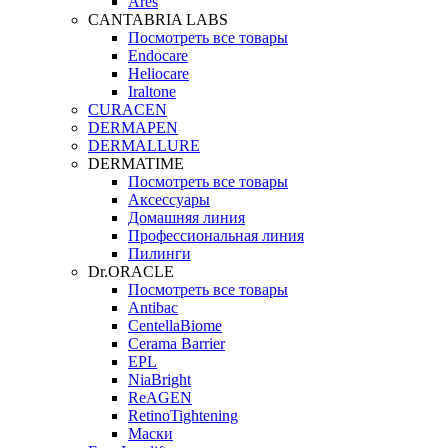
Ares
CANTABRIA LABS
Посмотреть все товары
Endocare
Heliocare
Iraltone
CURACEN
DERMAPEN
DERMALLURE
DERMATIME
Посмотреть все товары
Аксессуары
Домашняя линия
Профессиональная линия
Пилинги
Dr.ORACLE
Посмотреть все товары
Antibac
CentellaBiome
Cerama Barrier
EPL
NiaBright
ReAGEN
RetinoTightening
Маски