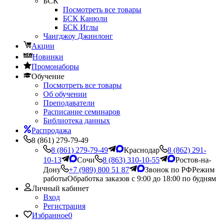
БСК
Посмотреть все товары
БСК Канюли
БСК Иглы
Чангджоу Джинлонг
Акции
Новинки
Промонаборы
Обучение
Посмотреть все товары
Об обучении
Преподаватели
Расписание семинаров
Библиотека данных
Распродажа
8 (861) 279-79-49
8 (861) 279-79-49
Краснодар
8 (862) 291-
10-13
Сочи
8 (863) 310-10-55
Ростов-на-
Дону
+7 (989) 800 51 87
Звонок по РФ
Режим
работы
Обработка заказов с 9:00 до 18:00 по будням
Личный кабинет
Вход
Регистрация
Избранное
0