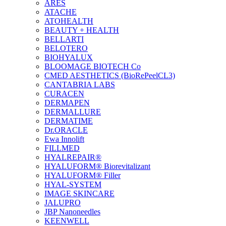
ARES
ATACHE
ATOHEALTH
BEAUTY + HEALTH
BELLARTI
BELOTERO
BIOHYALUX
BLOOMAGE BIOTECH Co
CMED AESTHETICS (BioRePeelCL3)
CANTABRIA LABS
CURACEN
DERMAPEN
DERMALLURE
DERMATIME
Dr.ORACLE
Ewa Innolift
FILLMED
НYALREPAIR®
HYALUFORM® Biorevitalizant
HYALUFORM® Filler
HYAL-SYSTEM
IMAGE SKINCARE
JALUPRO
JBP Nanoneedles
KEENWELL