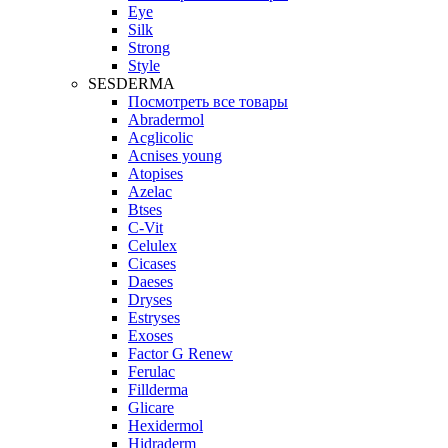
Eye
Silk
Strong
Style
SESDERMA
Посмотреть все товары
Abradermol
Acglicolic
Acnises young
Atopises
Azelac
Btses
C-Vit
Celulex
Cicases
Daeses
Dryses
Estryses
Exoses
Factor G Renew
Ferulac
Fillderma
Glicare
Hexidermol
Hidraderm