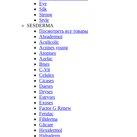
Eye
Silk
Strong
Style
SESDERMA
Посмотреть все товары
Abradermol
Acglicolic
Acnises young
Atopises
Azelac
Btses
C-Vit
Celulex
Cicases
Daeses
Dryses
Estryses
Exoses
Factor G Renew
Ferulac
Fillderma
Glicare
Hexidermol
Hidraderm