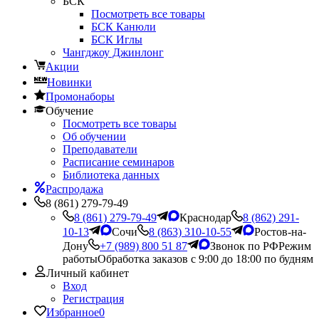
БСК
Посмотреть все товары
БСК Канюли
БСК Иглы
Чангджоу Джинлонг
Акции
Новинки
Промонаборы
Обучение
Посмотреть все товары
Об обучении
Преподаватели
Расписание семинаров
Библиотека данных
Распродажа
8 (861) 279-79-49
8 (861) 279-79-49
Краснодар
8 (862) 291-
10-13
Сочи
8 (863) 310-10-55
Ростов-на-
Дону
+7 (989) 800 51 87
Звонок по РФ
Режим
работы
Обработка заказов с 9:00 до 18:00 по будням
Личный кабинет
Вход
Регистрация
Избранное
0