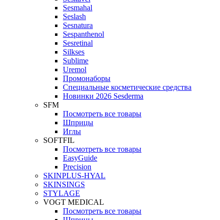
Sesmahal
Seslash
Sesnatura
Sespanthenol
Sesretinal
Silkses
Sublime
Uremol
Промонаборы
Специальные косметические средства
Новинки 2026 Sesderma
SFM
Посмотреть все товары
Шприцы
Иглы
SOFTFIL
Посмотреть все товары
EasyGuide
Precision
SKINPLUS-HYAL
SKINSINGS
STYLAGE
VOGT MEDICAL
Посмотреть все товары
Шприцы