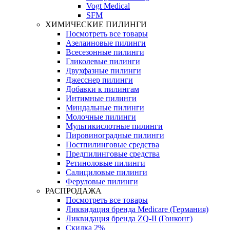
Vogt Medical
SFM
ХИМИЧЕСКИЕ ПИЛИНГИ
Посмотреть все товары
Азелаиновые пилинги
Всесезонные пилинги
Гликолевые пилинги
Двухфазные пилинги
Джесснер пилинги
Добавки к пилингам
Интимные пилинги
Миндальные пилинги
Молочные пилинги
Мультикислотные пилинги
Пировиноградные пилинги
Постпилинговые средства
Предпилинговые средства
Ретиноловые пилинги
Салициловые пилинги
Феруловые пилинги
РАСПРОДАЖА
Посмотреть все товары
Ликвидация бренда Medicare (Германия)
Ликвидация бренда ZQ-II (Гонконг)
Скидка 2%