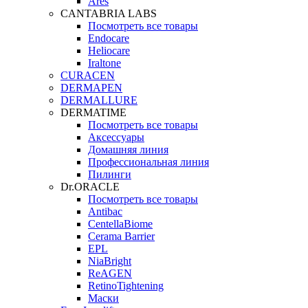
Ares
CANTABRIA LABS
Посмотреть все товары
Endocare
Heliocare
Iraltone
CURACEN
DERMAPEN
DERMALLURE
DERMATIME
Посмотреть все товары
Аксессуары
Домашняя линия
Профессиональная линия
Пилинги
Dr.ORACLE
Посмотреть все товары
Antibac
CentellaBiome
Cerama Barrier
EPL
NiaBright
ReAGEN
RetinoTightening
Маски