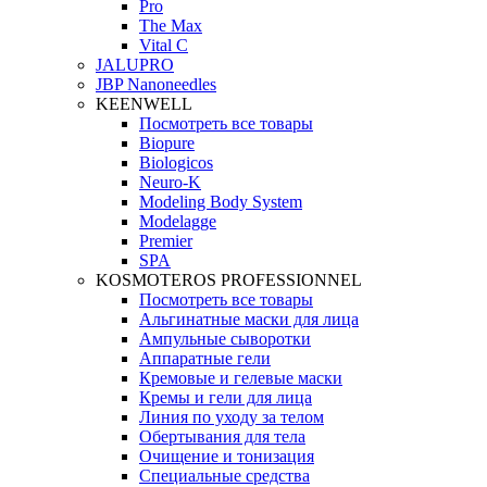
Pro
The Max
Vital C
JALUPRO
JBP Nanoneedles
KEENWELL
Посмотреть все товары
Biopure
Biologicos
Neuro‑K
Modeling Body System
Modelagge
Premier
SPA
KOSMOTEROS PROFESSIONNEL
Посмотреть все товары
Альгинатные маски для лица
Ампульные сыворотки
Аппаратные гели
Кремовые и гелевые маски
Кремы и гели для лица
Линия по уходу за телом
Обертывания для тела
Очищение и тонизация
Специальные средства