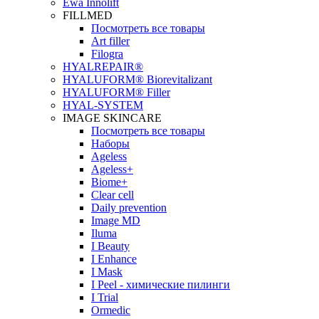
Ewa Innolift
FILLMED
Посмотреть все товары
Art filler
Filogra
НYALREPAIR®
HYALUFORM® Biorevitalizant
HYALUFORM® Filler
HYAL-SYSTEM
IMAGE SKINCARE
Посмотреть все товары
Наборы
Ageless
Ageless+
Biome+
Clear cell
Daily prevention
Image MD
Iluma
I Beauty
I Enhance
I Mask
I Peel - химические пилинги
I Trial
Ormedic