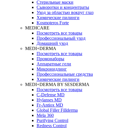
Стерильные маски
Сыворотки и концентраты
Уход за областью вокруг глаз
Химические пилинги
Kosmoteros Forte
MEDICARE
Посмотреть все товары
Профессиональный уход
Домашний уход
MEDI+DERMA
Посмотреть все товары
Промонаборы
Аппаратные гели
Микронидлинг
Профессиональные средства
Химические пилинги
MEDI+DERMA BY SESDERMA
Посмотреть все товары
C-Defense MD
Hylanses MD
Fr‑Antiox MD
Global Filler Fillderma
Mela 360
Purifying Control
Redness Control