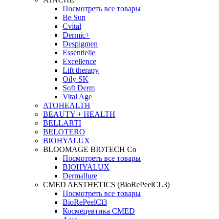
Посмотреть все товары
Be Sun
Cvital
Dermic+
Despigmen
Essentielle
Excellence
Lift therapy
Oily SK
Soft Derm
Vital Age
ATOHEALTH
BEAUTY + HEALTH
BELLARTI
BELOTERO
BIOHYALUX
BLOOMAGE BIOTECH Co
Посмотреть все товары
BIOHYALUX
Dermallure
CMED AESTHETICS (BioRePeelCL3)
Посмотреть все товары
BioRePeelCl3
Космецевтика CMED