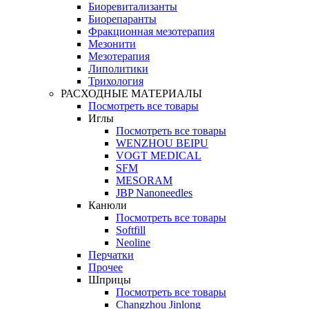
Биоревитализанты
Биорепаранты
Фракционная мезотерапия
Мезонити
Мезотерапия
Липолитики
Трихология
РАСХОДНЫЕ МАТЕРИАЛЫ
Посмотреть все товары
Иглы
Посмотреть все товары
WENZHOU BEIPU
VOGT MEDICAL
SFM
MESORAM
JBP Nanoneedles
Канюли
Посмотреть все товары
Softfill
Neoline
Перчатки
Прочее
Шприцы
Посмотреть все товары
Changzhou Jinlong