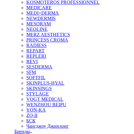
KOSMOTEROS PROFESSIONNEL
MEDICARE
MEDI+DERMA
NEWDERMIS
MESORAM
NEOLINE
MERZ AESTHETICS
PRINCESS CROMA
RADIESS
REPART
REPLERI
REVI
SESDERMA
SFM
SOFTFIL
SKINPLUS-HYAL
SKINSINGS
STYLAGE
VOGT MEDICAL
WENZHOU BEIPU
YON-KA
ZQ-II
БСК
Чангджоу Джинлонг
Бренды