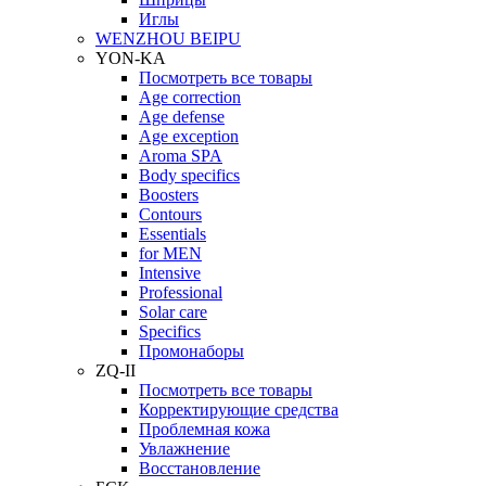
Иглы
WENZHOU BEIPU
YON-KA
Посмотреть все товары
Age correction
Age defense
Age exception
Aroma SPA
Body specifics
Boosters
Contours
Essentials
for MEN
Intensive
Professional
Solar care
Specifics
Промонаборы
ZQ-II
Посмотреть все товары
Корректирующие средства
Проблемная кожа
Увлажнение
Восстановление