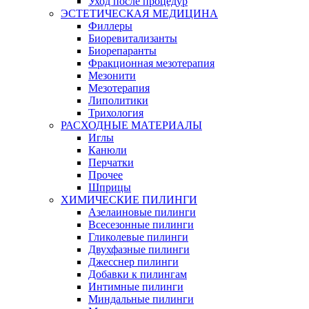
Уход после процедур
ЭСТЕТИЧЕСКАЯ МЕДИЦИНА
Филлеры
Биоревитализанты
Биорепаранты
Фракционная мезотерапия
Мезонити
Мезотерапия
Липолитики
Трихология
РАСХОДНЫЕ МАТЕРИАЛЫ
Иглы
Канюли
Перчатки
Прочее
Шприцы
ХИМИЧЕСКИЕ ПИЛИНГИ
Азелаиновые пилинги
Всесезонные пилинги
Гликолевые пилинги
Двухфазные пилинги
Джесснер пилинги
Добавки к пилингам
Интимные пилинги
Миндальные пилинги