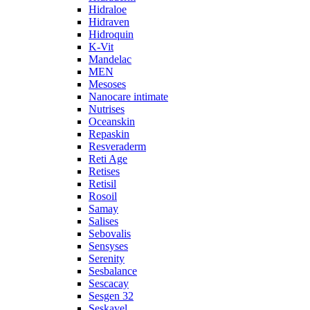
Hidraloe
Hidraven
Hidroquin
K-Vit
Mandelac
MEN
Mesoses
Nanocare intimate
Nutrises
Oceanskin
Repaskin
Resveraderm
Reti Age
Retises
Retisil
Rosoil
Samay
Salises
Sebovalis
Sensyses
Serenity
Sesbalance
Sescacay
Sesgen 32
Seskavel