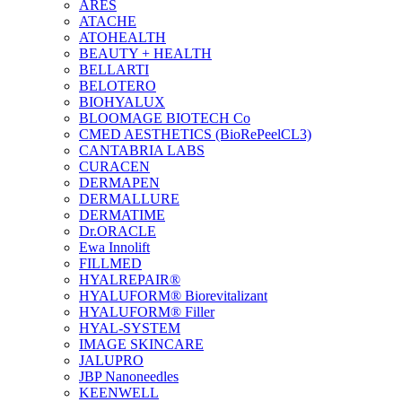
ARES
ATACHE
ATOHEALTH
BEAUTY + HEALTH
BELLARTI
BELOTERO
BIOHYALUX
BLOOMAGE BIOTECH Co
CMED AESTHETICS (BioRePeelCL3)
CANTABRIA LABS
CURACEN
DERMAPEN
DERMALLURE
DERMATIME
Dr.ORACLE
Ewa Innolift
FILLMED
НYALREPAIR®
HYALUFORM® Biorevitalizant
HYALUFORM® Filler
HYAL-SYSTEM
IMAGE SKINCARE
JALUPRO
JBP Nanoneedles
KEENWELL