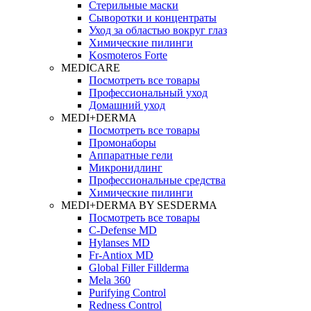
Стерильные маски
Сыворотки и концентраты
Уход за областью вокруг глаз
Химические пилинги
Kosmoteros Forte
MEDICARE
Посмотреть все товары
Профессиональный уход
Домашний уход
MEDI+DERMA
Посмотреть все товары
Промонаборы
Аппаратные гели
Микронидлинг
Профессиональные средства
Химические пилинги
MEDI+DERMA BY SESDERMA
Посмотреть все товары
C-Defense MD
Hylanses MD
Fr‑Antiox MD
Global Filler Fillderma
Mela 360
Purifying Control
Redness Control