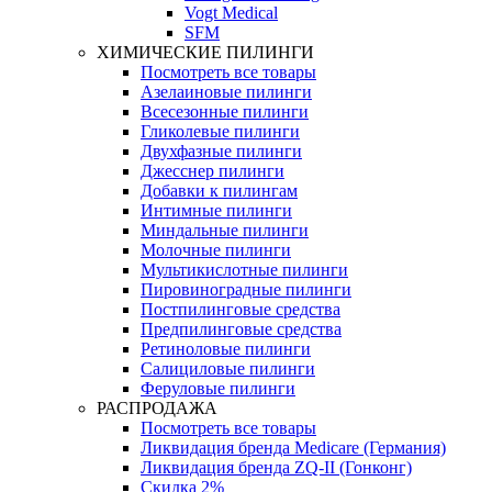
Vogt Medical
SFM
ХИМИЧЕСКИЕ ПИЛИНГИ
Посмотреть все товары
Азелаиновые пилинги
Всесезонные пилинги
Гликолевые пилинги
Двухфазные пилинги
Джесснер пилинги
Добавки к пилингам
Интимные пилинги
Миндальные пилинги
Молочные пилинги
Мультикислотные пилинги
Пировиноградные пилинги
Постпилинговые средства
Предпилинговые средства
Ретиноловые пилинги
Салициловые пилинги
Феруловые пилинги
РАСПРОДАЖА
Посмотреть все товары
Ликвидация бренда Medicare (Германия)
Ликвидация бренда ZQ-II (Гонконг)
Скидка 2%