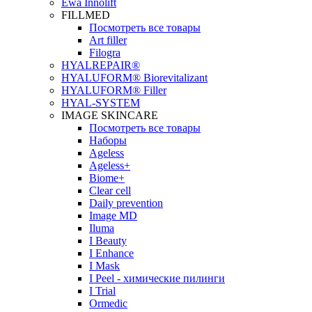
Ewa Innolift
FILLMED
Посмотреть все товары
Art filler
Filogra
НYALREPAIR®
HYALUFORM® Biorevitalizant
HYALUFORM® Filler
HYAL-SYSTEM
IMAGE SKINCARE
Посмотреть все товары
Наборы
Ageless
Ageless+
Biome+
Clear cell
Daily prevention
Image MD
Iluma
I Beauty
I Enhance
I Mask
I Peel - химические пилинги
I Trial
Ormedic