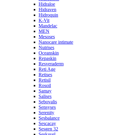
Hidraloe
Hidraven
Hidroquin
K-Vit
Mandelac
MEN
Mesoses
Nanocare intimate
Nutrises
Oceanskin
Repaskin
Resveraderm
Reti Age
Retises
Retisil
Rosoil
Samay
Salises
Sebovalis
Sensyses
Serenity
Sesbalance
Sescacay
Sesgen 32
Seskavel