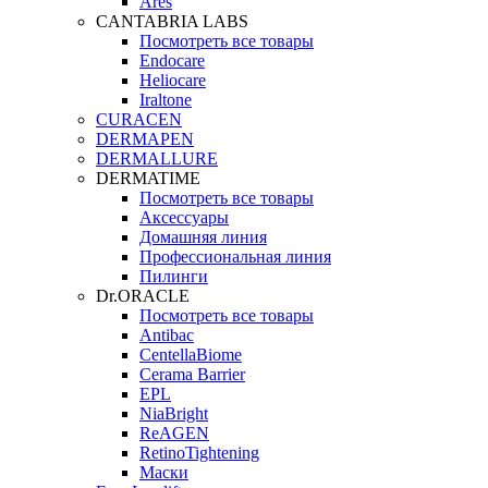
Ares
CANTABRIA LABS
Посмотреть все товары
Endocare
Heliocare
Iraltone
CURACEN
DERMAPEN
DERMALLURE
DERMATIME
Посмотреть все товары
Аксессуары
Домашняя линия
Профессиональная линия
Пилинги
Dr.ORACLE
Посмотреть все товары
Antibac
CentellaBiome
Cerama Barrier
EPL
NiaBright
ReAGEN
RetinoTightening
Маски