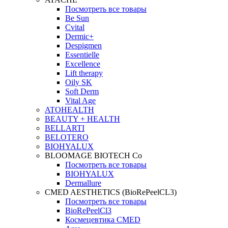
Посмотреть все товары
Be Sun
Cvital
Dermic+
Despigmen
Essentielle
Excellence
Lift therapy
Oily SK
Soft Derm
Vital Age
ATOHEALTH
BEAUTY + HEALTH
BELLARTI
BELOTERO
BIOHYALUX
BLOOMAGE BIOTECH Co
Посмотреть все товары
BIOHYALUX
Dermallure
CMED AESTHETICS (BioRePeelCL3)
Посмотреть все товары
BioRePeelCl3
Космецевтика CMED