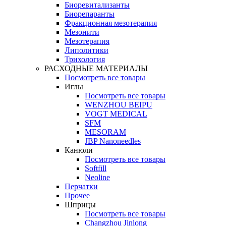
Биоревитализанты
Биорепаранты
Фракционная мезотерапия
Мезонити
Мезотерапия
Липолитики
Трихология
РАСХОДНЫЕ МАТЕРИАЛЫ
Посмотреть все товары
Иглы
Посмотреть все товары
WENZHOU BEIPU
VOGT MEDICAL
SFM
MESORAM
JBP Nanoneedles
Канюли
Посмотреть все товары
Softfill
Neoline
Перчатки
Прочее
Шприцы
Посмотреть все товары
Changzhou Jinlong