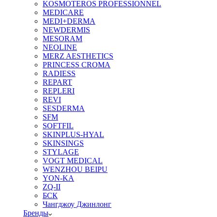
KOSMOTEROS PROFESSIONNEL
MEDICARE
MEDI+DERMA
NEWDERMIS
MESORAM
NEOLINE
MERZ AESTHETICS
PRINCESS CROMA
RADIESS
REPART
REPLERI
REVI
SESDERMA
SFM
SOFTFIL
SKINPLUS-HYAL
SKINSINGS
STYLAGE
VOGT MEDICAL
WENZHOU BEIPU
YON-KA
ZQ-II
БСК
Чангджоу Джинлонг
Бренды