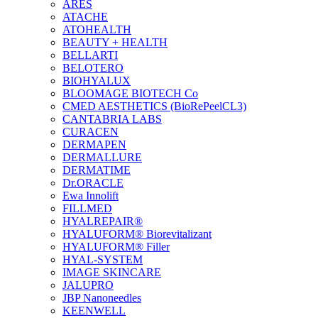
ARES
ATACHE
ATOHEALTH
BEAUTY + HEALTH
BELLARTI
BELOTERO
BIOHYALUX
BLOOMAGE BIOTECH Co
CMED AESTHETICS (BioRePeelCL3)
CANTABRIA LABS
CURACEN
DERMAPEN
DERMALLURE
DERMATIME
Dr.ORACLE
Ewa Innolift
FILLMED
НYALREPAIR®
HYALUFORM® Biorevitalizant
HYALUFORM® Filler
HYAL-SYSTEM
IMAGE SKINCARE
JALUPRO
JBP Nanoneedles
KEENWELL