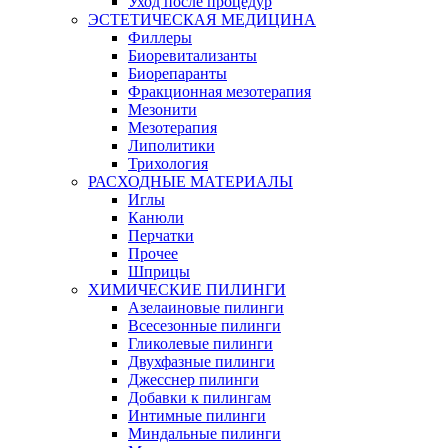
Уход после процедур
ЭСТЕТИЧЕСКАЯ МЕДИЦИНА
Филлеры
Биоревитализанты
Биорепаранты
Фракционная мезотерапия
Мезонити
Мезотерапия
Липолитики
Трихология
РАСХОДНЫЕ МАТЕРИАЛЫ
Иглы
Канюли
Перчатки
Прочее
Шприцы
ХИМИЧЕСКИЕ ПИЛИНГИ
Азелаиновые пилинги
Всесезонные пилинги
Гликолевые пилинги
Двухфазные пилинги
Джесснер пилинги
Добавки к пилингам
Интимные пилинги
Миндальные пилинги