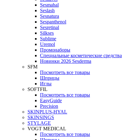
Sesmahal
Seslash
Sesnatura
Sespanthenol
Sesretinal
Silkses
Sublime
Uremol
Промонаборы
Специальные косметические средства
Новинки 2026 Sesderma
SFM
Посмотреть все товары
Шприцы
Иглы
SOFTFIL
Посмотреть все товары
EasyGuide
Precision
SKINPLUS-HYAL
SKINSINGS
STYLAGE
VOGT MEDICAL
Посмотреть все товары
Шприцы