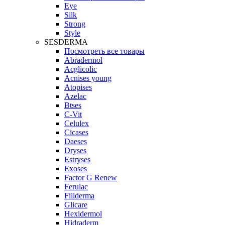
Eye
Silk
Strong
Style
SESDERMA
Посмотреть все товары
Abradermol
Acglicolic
Acnises young
Atopises
Azelac
Btses
C-Vit
Celulex
Cicases
Daeses
Dryses
Estryses
Exoses
Factor G Renew
Ferulac
Fillderma
Glicare
Hexidermol
Hidraderm