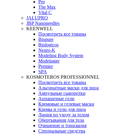
Pro
The Max
Vital C
JALUPRO
JBP Nanoneedles
KEENWELL
Посмотреть все товары
Biopure
Biologicos
Neuro‑K
Modeling Body System
Modelagge
Premier
SPA
KOSMOTEROS PROFESSIONNEL
Посмотреть все товары
Альгинатные маски для лица
Ампульные сыворотки
Аппаратные гели
Кремовые и гелевые маски
Кремы и гели для лица
Линия по уходу за телом
Обертывания для тела
Очищение и тонизация
Специальные средства