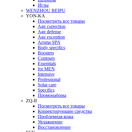
Иглы
WENZHOU BEIPU
YON-KA
Посмотреть все товары
Age correction
Age defense
Age exception
Aroma SPA
Body specifics
Boosters
Contours
Essentials
for MEN
Intensive
Professional
Solar care
Specifics
Промонаборы
ZQ-II
Посмотреть все товары
Корректирующие средства
Проблемная кожа
Увлажнение
Восстановление