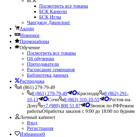
БСК
Посмотреть все товары
БСК Канюли
БСК Иглы
Чангджоу Джинлонг
Акции
Новинки
Промонаборы
Обучение
Посмотреть все товары
Об обучении
Преподаватели
Расписание семинаров
Библиотека данных
Распродажа
8 (861) 279-79-49
8 (861) 279-79-49
Краснодар
8 (862) 291-
10-13
Сочи
8 (863) 310-10-55
Ростов-на-
Дону
+7 (989) 800 51 87
Звонок по РФ
Режим
работы
Обработка заказов с 9:00 до 18:00 по будням
Личный кабинет
Вход
Регистрация
Избранное
0