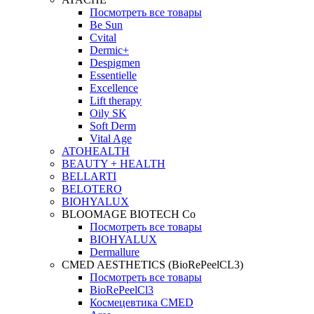
Посмотреть все товары
Be Sun
Cvital
Dermic+
Despigmen
Essentielle
Excellence
Lift therapy
Oily SK
Soft Derm
Vital Age
ATOHEALTH
BEAUTY + HEALTH
BELLARTI
BELOTERO
BIOHYALUX
BLOOMAGE BIOTECH Co
Посмотреть все товары
BIOHYALUX
Dermallure
CMED AESTHETICS (BioRePeelCL3)
Посмотреть все товары
BioRePeelCl3
Космецевтика CMED