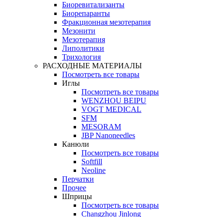
Биоревитализанты
Биорепаранты
Фракционная мезотерапия
Мезонити
Мезотерапия
Липолитики
Трихология
РАСХОДНЫЕ МАТЕРИАЛЫ
Посмотреть все товары
Иглы
Посмотреть все товары
WENZHOU BEIPU
VOGT MEDICAL
SFM
MESORAM
JBP Nanoneedles
Канюли
Посмотреть все товары
Softfill
Neoline
Перчатки
Прочее
Шприцы
Посмотреть все товары
Changzhou Jinlong