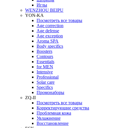
Иглы
WENZHOU BEIPU
YON-KA
Посмотреть все товары
Age correction
Age defense
Age exception
Aroma SPA
Body specifics
Boosters
Contours
Essentials
for MEN
Intensive
Professional
Solar care
Specifics
Промонаборы
ZQ-II
Посмотреть все товары
Корректирующие средства
Проблемная кожа
Увлажнение
Восстановление