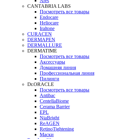
Ares
CANTABRIA LABS
Посмотреть все товары
Endocare
Heliocare
Iraltone
CURACEN
DERMAPEN
DERMALLURE
DERMATIME
Посмотреть все товары
Аксессуары
Домашняя линия
Профессиональная линия
Пилинги
Dr.ORACLE
Посмотреть все товары
Antibac
CentellaBiome
Cerama Barrier
EPL
NiaBright
ReAGEN
RetinoTightening
Маски