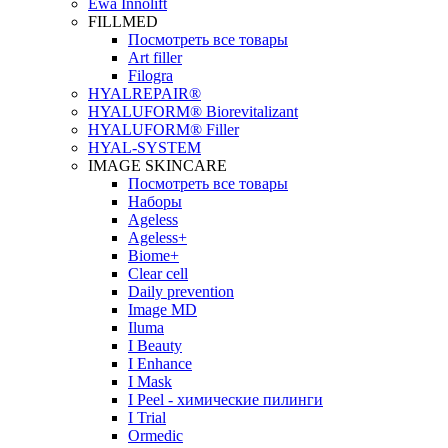
Ewa Innolift
FILLMED
Посмотреть все товары
Art filler
Filogra
НYALREPAIR®
HYALUFORM® Biorevitalizant
HYALUFORM® Filler
HYAL-SYSTEM
IMAGE SKINCARE
Посмотреть все товары
Наборы
Ageless
Ageless+
Biome+
Clear cell
Daily prevention
Image MD
Iluma
I Beauty
I Enhance
I Mask
I Peel - химические пилинги
I Trial
Ormedic