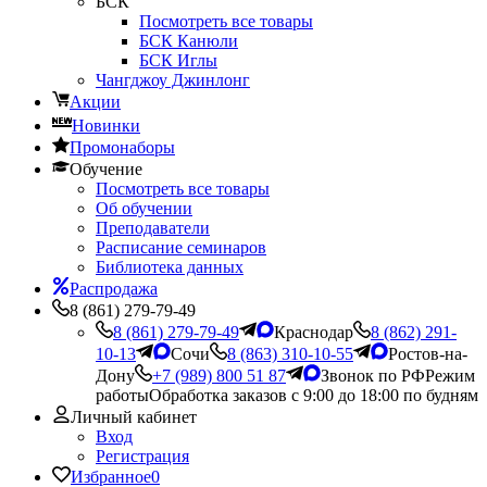
БСК
Посмотреть все товары
БСК Канюли
БСК Иглы
Чангджоу Джинлонг
Акции
Новинки
Промонаборы
Обучение
Посмотреть все товары
Об обучении
Преподаватели
Расписание семинаров
Библиотека данных
Распродажа
8 (861) 279-79-49
8 (861) 279-79-49
Краснодар
8 (862) 291-
10-13
Сочи
8 (863) 310-10-55
Ростов-на-
Дону
+7 (989) 800 51 87
Звонок по РФ
Режим
работы
Обработка заказов с 9:00 до 18:00 по будням
Личный кабинет
Вход
Регистрация
Избранное
0