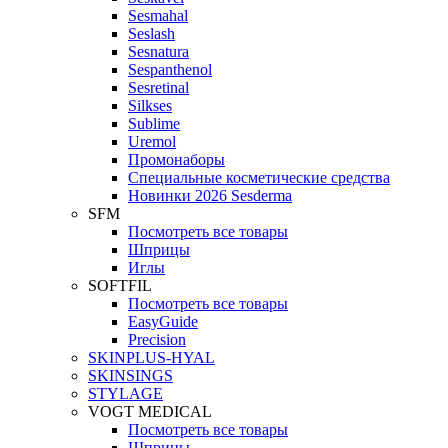
Sesmahal
Seslash
Sesnatura
Sespanthenol
Sesretinal
Silkses
Sublime
Uremol
Промонаборы
Специальные косметические средства
Новинки 2026 Sesderma
SFM
Посмотреть все товары
Шприцы
Иглы
SOFTFIL
Посмотреть все товары
EasyGuide
Precision
SKINPLUS-HYAL
SKINSINGS
STYLAGE
VOGT MEDICAL
Посмотреть все товары
Шприцы