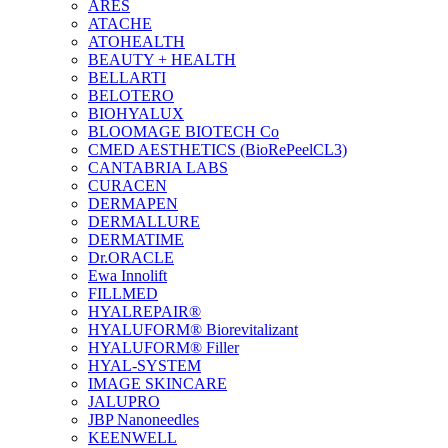
ARES
ATACHE
ATOHEALTH
BEAUTY + HEALTH
BELLARTI
BELOTERO
BIOHYALUX
BLOOMAGE BIOTECH Co
CMED AESTHETICS (BioRePeelCL3)
CANTABRIA LABS
CURACEN
DERMAPEN
DERMALLURE
DERMATIME
Dr.ORACLE
Ewa Innolift
FILLMED
НYALREPAIR®
HYALUFORM® Biorevitalizant
HYALUFORM® Filler
HYAL-SYSTEM
IMAGE SKINCARE
JALUPRO
JBP Nanoneedles
KEENWELL