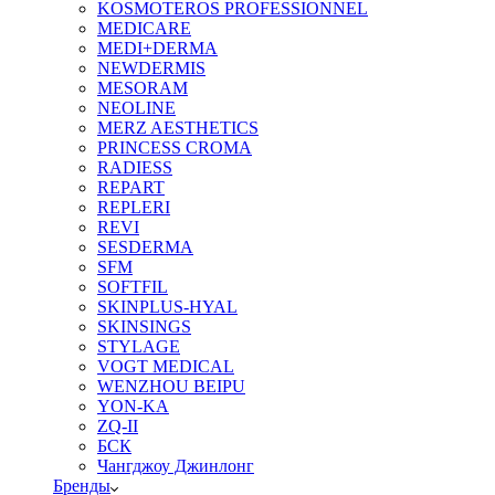
KOSMOTEROS PROFESSIONNEL
MEDICARE
MEDI+DERMA
NEWDERMIS
MESORAM
NEOLINE
MERZ AESTHETICS
PRINCESS CROMA
RADIESS
REPART
REPLERI
REVI
SESDERMA
SFM
SOFTFIL
SKINPLUS-HYAL
SKINSINGS
STYLAGE
VOGT MEDICAL
WENZHOU BEIPU
YON-KA
ZQ-II
БСК
Чангджоу Джинлонг
Бренды