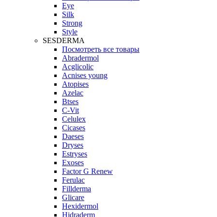
Eye
Silk
Strong
Style
SESDERMA
Посмотреть все товары
Abradermol
Acglicolic
Acnises young
Atopises
Azelac
Btses
C-Vit
Celulex
Cicases
Daeses
Dryses
Estryses
Exoses
Factor G Renew
Ferulac
Fillderma
Glicare
Hexidermol
Hidraderm