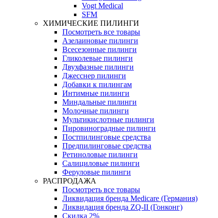
Vogt Medical
SFM
ХИМИЧЕСКИЕ ПИЛИНГИ
Посмотреть все товары
Азелаиновые пилинги
Всесезонные пилинги
Гликолевые пилинги
Двухфазные пилинги
Джесснер пилинги
Добавки к пилингам
Интимные пилинги
Миндальные пилинги
Молочные пилинги
Мультикислотные пилинги
Пировиноградные пилинги
Постпилинговые средства
Предпилинговые средства
Ретиноловые пилинги
Салициловые пилинги
Феруловые пилинги
РАСПРОДАЖА
Посмотреть все товары
Ликвидация бренда Medicare (Германия)
Ликвидация бренда ZQ-II (Гонконг)
Скидка 2%