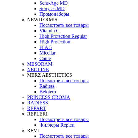
Sens-Age MD
Sunyses MD
Промонаборы
NEWDERMIS
Посмотреть все товары
Vitamin C
High Protection Regular
High Protection
HIA 5
Micellar
Саше
MESORAM
NEOLINE
MERZ AESTHETICS
Посмотреть все товары
Radiess
Belotero
PRINCESS CROMA
RADIESS
REPART
REPLERI
Посмотреть все товары
Филлеры Repleri
REVI
Посмотреть все товары