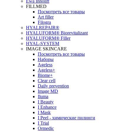
Ewa Innolift
FILLMED
Посмотреть все товары
Art filler
Filogra
НYALREPAIR®
HYALUFORM® Biorevitalizant
HYALUFORM® Filler
HYAL-SYSTEM
IMAGE SKINCARE
Посмотреть все товары
Наборы
Ageless
Ageless+
Biome+
Clear cell
Daily prevention
Image MD
Iluma
I Beauty
I Enhance
I Mask
I Peel - химические пилинги
I Trial
Ormedic