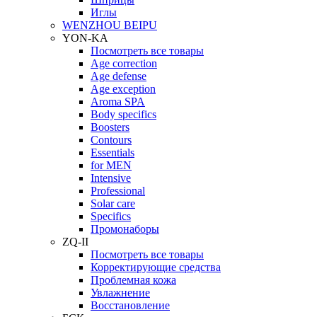
Иглы
WENZHOU BEIPU
YON-KA
Посмотреть все товары
Age correction
Age defense
Age exception
Aroma SPA
Body specifics
Boosters
Contours
Essentials
for MEN
Intensive
Professional
Solar care
Specifics
Промонаборы
ZQ-II
Посмотреть все товары
Корректирующие средства
Проблемная кожа
Увлажнение
Восстановление