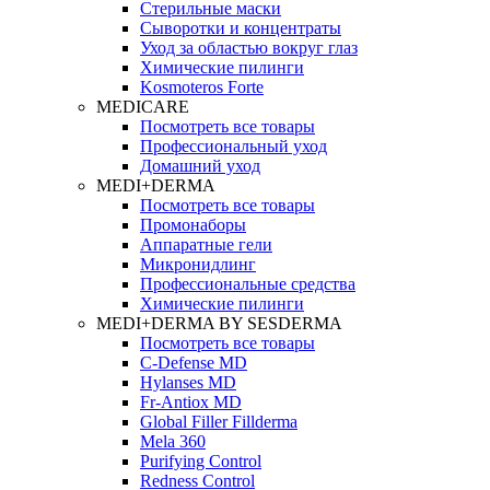
Стерильные маски
Сыворотки и концентраты
Уход за областью вокруг глаз
Химические пилинги
Kosmoteros Forte
MEDICARE
Посмотреть все товары
Профессиональный уход
Домашний уход
MEDI+DERMA
Посмотреть все товары
Промонаборы
Аппаратные гели
Микронидлинг
Профессиональные средства
Химические пилинги
MEDI+DERMA BY SESDERMA
Посмотреть все товары
C-Defense MD
Hylanses MD
Fr‑Antiox MD
Global Filler Fillderma
Mela 360
Purifying Control
Redness Control