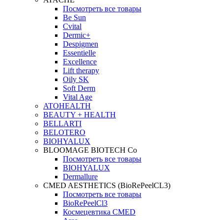
Посмотреть все товары
Be Sun
Cvital
Dermic+
Despigmen
Essentielle
Excellence
Lift therapy
Oily SK
Soft Derm
Vital Age
ATOHEALTH
BEAUTY + HEALTH
BELLARTI
BELOTERO
BIOHYALUX
BLOOMAGE BIOTECH Co
Посмотреть все товары
BIOHYALUX
Dermallure
CMED AESTHETICS (BioRePeelCL3)
Посмотреть все товары
BioRePeelCl3
Космецевтика CMED