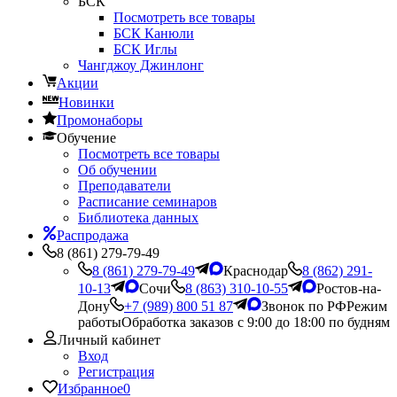
БСК
Посмотреть все товары
БСК Канюли
БСК Иглы
Чангджоу Джинлонг
Акции
Новинки
Промонаборы
Обучение
Посмотреть все товары
Об обучении
Преподаватели
Расписание семинаров
Библиотека данных
Распродажа
8 (861) 279-79-49
8 (861) 279-79-49
Краснодар
8 (862) 291-
10-13
Сочи
8 (863) 310-10-55
Ростов-на-
Дону
+7 (989) 800 51 87
Звонок по РФ
Режим
работы
Обработка заказов с 9:00 до 18:00 по будням
Личный кабинет
Вход
Регистрация
Избранное
0