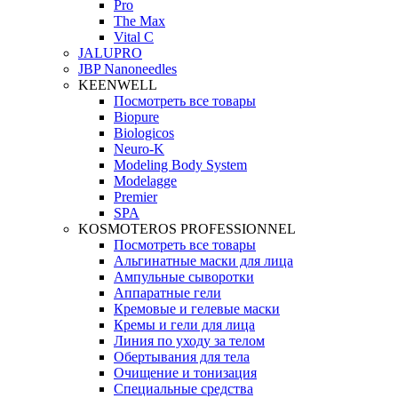
Pro
The Max
Vital C
JALUPRO
JBP Nanoneedles
KEENWELL
Посмотреть все товары
Biopure
Biologicos
Neuro‑K
Modeling Body System
Modelagge
Premier
SPA
KOSMOTEROS PROFESSIONNEL
Посмотреть все товары
Альгинатные маски для лица
Ампульные сыворотки
Аппаратные гели
Кремовые и гелевые маски
Кремы и гели для лица
Линия по уходу за телом
Обертывания для тела
Очищение и тонизация
Специальные средства