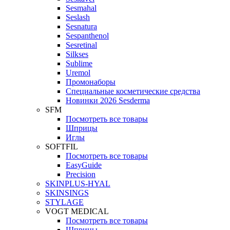
Sesmahal
Seslash
Sesnatura
Sespanthenol
Sesretinal
Silkses
Sublime
Uremol
Промонаборы
Специальные косметические средства
Новинки 2026 Sesderma
SFM
Посмотреть все товары
Шприцы
Иглы
SOFTFIL
Посмотреть все товары
EasyGuide
Precision
SKINPLUS-HYAL
SKINSINGS
STYLAGE
VOGT MEDICAL
Посмотреть все товары
Шприцы