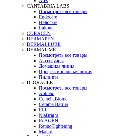
Ares
CANTABRIA LABS
Посмотреть все товары
Endocare
Heliocare
Iraltone
CURACEN
DERMAPEN
DERMALLURE
DERMATIME
Посмотреть все товары
Аксессуары
Домашняя линия
Профессиональная линия
Пилинги
Dr.ORACLE
Посмотреть все товары
Antibac
CentellaBiome
Cerama Barrier
EPL
NiaBright
ReAGEN
RetinoTightening
Маски