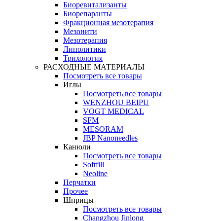
Биоревитализанты
Биорепаранты
Фракционная мезотерапия
Мезонити
Мезотерапия
Липолитики
Трихология
РАСХОДНЫЕ МАТЕРИАЛЫ
Посмотреть все товары
Иглы
Посмотреть все товары
WENZHOU BEIPU
VOGT MEDICAL
SFM
MESORAM
JBP Nanoneedles
Канюли
Посмотреть все товары
Softfill
Neoline
Перчатки
Прочее
Шприцы
Посмотреть все товары
Changzhou Jinlong