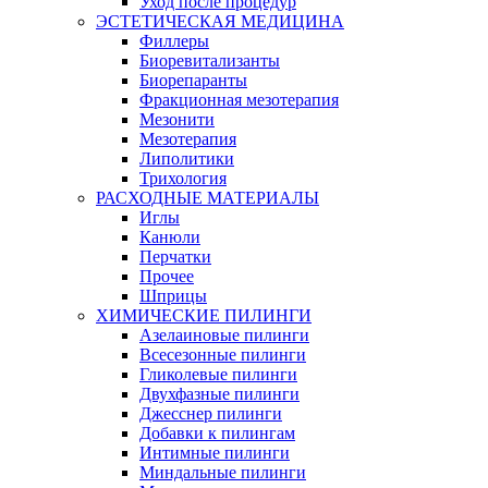
Уход после процедур
ЭСТЕТИЧЕСКАЯ МЕДИЦИНА
Филлеры
Биоревитализанты
Биорепаранты
Фракционная мезотерапия
Мезонити
Мезотерапия
Липолитики
Трихология
РАСХОДНЫЕ МАТЕРИАЛЫ
Иглы
Канюли
Перчатки
Прочее
Шприцы
ХИМИЧЕСКИЕ ПИЛИНГИ
Азелаиновые пилинги
Всесезонные пилинги
Гликолевые пилинги
Двухфазные пилинги
Джесснер пилинги
Добавки к пилингам
Интимные пилинги
Миндальные пилинги