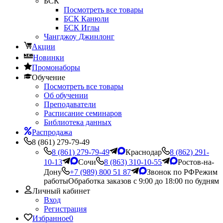
БСК
Посмотреть все товары
БСК Канюли
БСК Иглы
Чангджоу Джинлонг
Акции
Новинки
Промонаборы
Обучение
Посмотреть все товары
Об обучении
Преподаватели
Расписание семинаров
Библиотека данных
Распродажа
8 (861) 279-79-49
8 (861) 279-79-49
Краснодар
8 (862) 291-
10-13
Сочи
8 (863) 310-10-55
Ростов-на-
Дону
+7 (989) 800 51 87
Звонок по РФ
Режим
работы
Обработка заказов с 9:00 до 18:00 по будням
Личный кабинет
Вход
Регистрация
Избранное
0