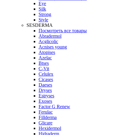
Eye
Silk
Strong
Style
SESDERMA
Посмотреть все товары
Abradermol
Acglicolic
Acnises young
Atopises
Azelac
Btses
C-Vit
Celulex
Cicases
Daeses
Dryses
Estryses
Exoses
Factor G Renew
Ferulac
Fillderma
Glicare
Hexidermol
Hidraderm