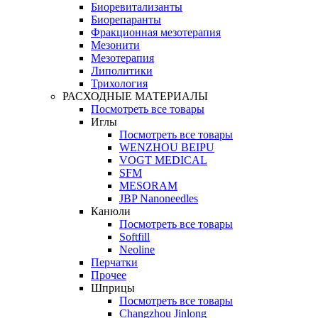
Биоревитализанты
Биорепаранты
Фракционная мезотерапия
Мезонити
Мезотерапия
Липолитики
Трихология
РАСХОДНЫЕ МАТЕРИАЛЫ
Посмотреть все товары
Иглы
Посмотреть все товары
WENZHOU BEIPU
VOGT MEDICAL
SFM
MESORAM
JBP Nanoneedles
Канюли
Посмотреть все товары
Softfill
Neoline
Перчатки
Прочее
Шприцы
Посмотреть все товары
Changzhou Jinlong