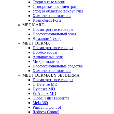
Стерильные маски
Сыворотки и концентраты
Уход за областью вокруг глаз
Химические пилинги
Kosmoteros Forte
MEDICARE
Посмотреть все товары
Профессиональный уход
Домашний уход
MEDI+DERMA
Посмотреть все товары
Промонаборы
Аппаратные гели
Микронидлинг
Профессиональные средства
Химические пилинги
MEDI+DERMA BY SESDERMA
Посмотреть все товары
C-Defense MD
Hylanses MD
Fr‑Antiox MD
Global Filler Fillderma
Mela 360
Purifying Control
Redness Control