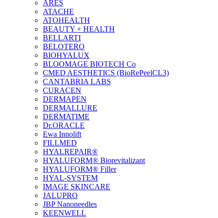
ARES
ATACHE
ATOHEALTH
BEAUTY + HEALTH
BELLARTI
BELOTERO
BIOHYALUX
BLOOMAGE BIOTECH Co
CMED AESTHETICS (BioRePeelCL3)
CANTABRIA LABS
CURACEN
DERMAPEN
DERMALLURE
DERMATIME
Dr.ORACLE
Ewa Innolift
FILLMED
НYALREPAIR®
HYALUFORM® Biorevitalizant
HYALUFORM® Filler
HYAL-SYSTEM
IMAGE SKINCARE
JALUPRO
JBP Nanoneedles
KEENWELL