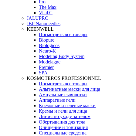
Pro
The Max
Vital C
JALUPRO
JBP Nanoneedles
KEENWELL
Посмотреть все товары
Biopure
Biologicos
Neuro‑K
Modeling Body System
Modelagge
Premier
SPA
KOSMOTEROS PROFESSIONNEL
Посмотреть все товары
Альгинатные маски для лица
Ампульные сыворотки
Аппаратные гели
Кремовые и гелевые маски
Кремы и гели для лица
Линия по уходу за телом
Обертывания для тела
Очищение и тонизация
Специальные средства