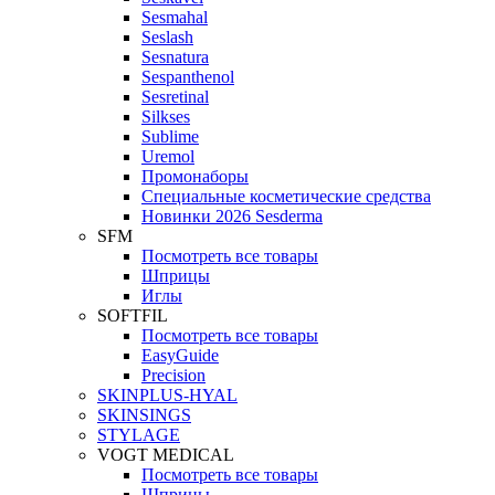
Sesmahal
Seslash
Sesnatura
Sespanthenol
Sesretinal
Silkses
Sublime
Uremol
Промонаборы
Специальные косметические средства
Новинки 2026 Sesderma
SFM
Посмотреть все товары
Шприцы
Иглы
SOFTFIL
Посмотреть все товары
EasyGuide
Precision
SKINPLUS-HYAL
SKINSINGS
STYLAGE
VOGT MEDICAL
Посмотреть все товары
Шприцы