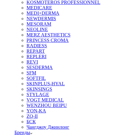
KOSMOTEROS PROFESSIONNEL
MEDICARE
MEDI+DERMA
NEWDERMIS
MESORAM
NEOLINE
MERZ AESTHETICS
PRINCESS CROMA
RADIESS
REPART
REPLERI
REVI
SESDERMA
SFM
SOFTFIL
SKINPLUS-HYAL
SKINSINGS
STYLAGE
VOGT MEDICAL
WENZHOU BEIPU
YON-KA
ZQ-II
БСК
Чангджоу Джинлонг
Бренды