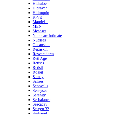
Hidraloe
Hidraven
Hidroquin
K-Vit
Mandelac
MEN
Mesoses
Nanocare intimate
Nutrises
Oceanskin
Repaskin
Resveraderm
Reti Age
Retises
Retisil
Rosoil
Samay
Salises
Sebovalis
Sensyses
Serenity
Sesbalance
Sescacay
Sesgen 32
Seskavel