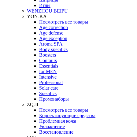
Иглы
WENZHOU BEIPU
YON-KA
Посмотреть все товары
Age correction
Age defense
Age exception
Aroma SPA
Body specifics
Boosters
Contours
Essentials
for MEN
Intensive
Professional
Solar care
Specifics
Промонаборы
ZQ-II
Посмотреть все товары
Корректирующие средства
Проблемная кожа
Увлажнение
Восстановление