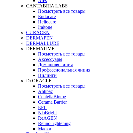
Ares
CANTABRIA LABS
Посмотреть все товары
Endocare
Heliocare
Iraltone
CURACEN
DERMAPEN
DERMALLURE
DERMATIME
Посмотреть все товары
Аксессуары
Домашняя линия
Профессиональная линия
Пилинги
Dr.ORACLE
Посмотреть все товары
Antibac
CentellaBiome
Cerama Barrier
EPL
NiaBright
ReAGEN
RetinoTightening
Маски