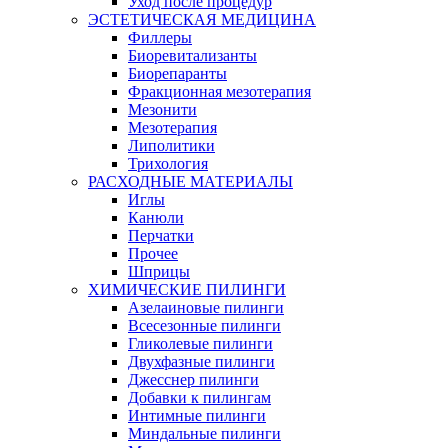
Уход после процедур
ЭСТЕТИЧЕСКАЯ МЕДИЦИНА
Филлеры
Биоревитализанты
Биорепаранты
Фракционная мезотерапия
Мезонити
Мезотерапия
Липолитики
Трихология
РАСХОДНЫЕ МАТЕРИАЛЫ
Иглы
Канюли
Перчатки
Прочее
Шприцы
ХИМИЧЕСКИЕ ПИЛИНГИ
Азелаиновые пилинги
Всесезонные пилинги
Гликолевые пилинги
Двухфазные пилинги
Джесснер пилинги
Добавки к пилингам
Интимные пилинги
Миндальные пилинги