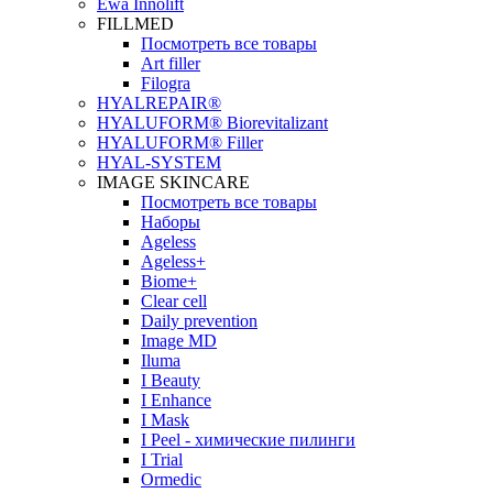
Ewa Innolift
FILLMED
Посмотреть все товары
Art filler
Filogra
НYALREPAIR®
HYALUFORM® Biorevitalizant
HYALUFORM® Filler
HYAL-SYSTEM
IMAGE SKINCARE
Посмотреть все товары
Наборы
Ageless
Ageless+
Biome+
Clear cell
Daily prevention
Image MD
Iluma
I Beauty
I Enhance
I Mask
I Peel - химические пилинги
I Trial
Ormedic