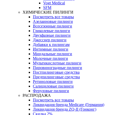
Vogt Medical
SFM
ХИМИЧЕСКИЕ ПИЛИНГИ
Посмотреть все товары
Азелаиновые пилинги
Всесезонные пилинги
Гликолевые пилинги
Двухфазные пилинги
Джесснер пилинги
Добавки к пилингам
Интимные пилинги
Миндальные пилинги
Молочные пилинги
Мультикислотные пилинги
Пировиноградные пилинги
Постпилинговые средства
Предпилинговые средства
Ретиноловые пилинги
Салициловые пилинги
Феруловые пилинги
РАСПРОДАЖА
Посмотреть все товары
Ликвидация бренда Medicare (Германия)
Ликвидация бренда ZQ-II (Гонконг)
Скидка 2%