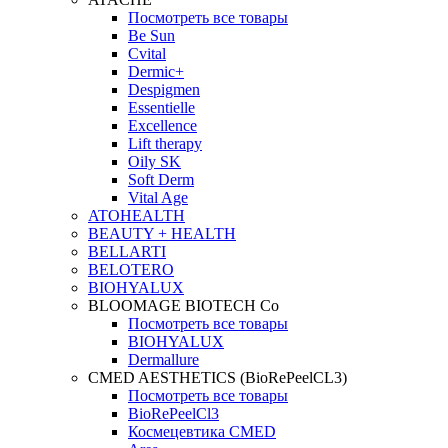
Посмотреть все товары
Be Sun
Cvital
Dermic+
Despigmen
Essentielle
Excellence
Lift therapy
Oily SK
Soft Derm
Vital Age
ATOHEALTH
BEAUTY + HEALTH
BELLARTI
BELOTERO
BIOHYALUX
BLOOMAGE BIOTECH Co
Посмотреть все товары
BIOHYALUX
Dermallure
CMED AESTHETICS (BioRePeelCL3)
Посмотреть все товары
BioRePeelCl3
Космецевтика CMED