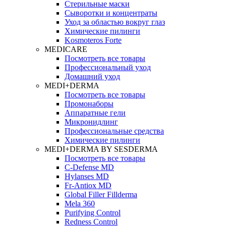
Стерильные маски
Сыворотки и концентраты
Уход за областью вокруг глаз
Химические пилинги
Kosmoteros Forte
MEDICARE
Посмотреть все товары
Профессиональный уход
Домашний уход
MEDI+DERMA
Посмотреть все товары
Промонаборы
Аппаратные гели
Микронидлинг
Профессиональные средства
Химические пилинги
MEDI+DERMA BY SESDERMA
Посмотреть все товары
C-Defense MD
Hylanses MD
Fr‑Antiox MD
Global Filler Fillderma
Mela 360
Purifying Control
Redness Control