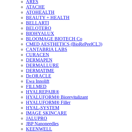
ARES
ATACHE
ATOHEALTH
BEAUTY + HEALTH
BELLARTI
BELOTERO
BIOHYALUX
BLOOMAGE BIOTECH Co
CMED AESTHETICS (BioRePeelCL3)
CANTABRIA LABS
CURACEN
DERMAPEN
DERMALLURE
DERMATIME
Dr.ORACLE
Ewa Innolift
FILLMED
НYALREPAIR®
HYALUFORM® Biorevitalizant
HYALUFORM® Filler
HYAL-SYSTEM
IMAGE SKINCARE
JALUPRO
JBP Nanoneedles
KEENWELL