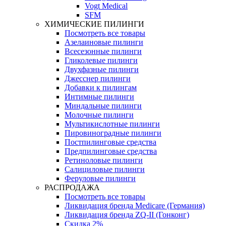
Vogt Medical
SFM
ХИМИЧЕСКИЕ ПИЛИНГИ
Посмотреть все товары
Азелаиновые пилинги
Всесезонные пилинги
Гликолевые пилинги
Двухфазные пилинги
Джесснер пилинги
Добавки к пилингам
Интимные пилинги
Миндальные пилинги
Молочные пилинги
Мультикислотные пилинги
Пировиноградные пилинги
Постпилинговые средства
Предпилинговые средства
Ретиноловые пилинги
Салициловые пилинги
Феруловые пилинги
РАСПРОДАЖА
Посмотреть все товары
Ликвидация бренда Medicare (Германия)
Ликвидация бренда ZQ-II (Гонконг)
Скидка 2%