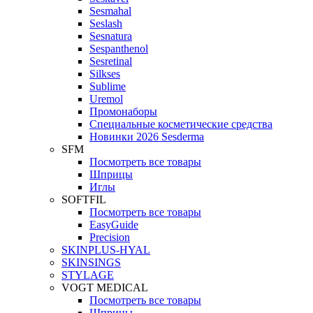
Sesmahal
Seslash
Sesnatura
Sespanthenol
Sesretinal
Silkses
Sublime
Uremol
Промонаборы
Специальные косметические средства
Новинки 2026 Sesderma
SFM
Посмотреть все товары
Шприцы
Иглы
SOFTFIL
Посмотреть все товары
EasyGuide
Precision
SKINPLUS-HYAL
SKINSINGS
STYLAGE
VOGT MEDICAL
Посмотреть все товары
Шприцы