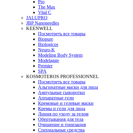
Pro
The Max
Vital C
JALUPRO
JBP Nanoneedles
KEENWELL
Посмотреть все товары
Biopure
Biologicos
Neuro‑K
Modeling Body System
Modelagge
Premier
SPA
KOSMOTEROS PROFESSIONNEL
Посмотреть все товары
Альгинатные маски для лица
Ампульные сыворотки
Аппаратные гели
Кремовые и гелевые маски
Кремы и гели для лица
Линия по уходу за телом
Обертывания для тела
Очищение и тонизация
Специальные средства