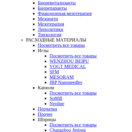
Биоревитализанты
Биорепаранты
Фракционная мезотерапия
Мезонити
Мезотерапия
Липолитики
Трихология
РАСХОДНЫЕ МАТЕРИАЛЫ
Посмотреть все товары
Иглы
Посмотреть все товары
WENZHOU BEIPU
VOGT MEDICAL
SFM
MESORAM
JBP Nanoneedles
Канюли
Посмотреть все товары
Softfill
Neoline
Перчатки
Прочее
Шприцы
Посмотреть все товары
Changzhou Jinlong