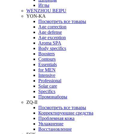
Иглы
WENZHOU BEIPU
YON-KA
Посмотреть все товары
Age correction
Age defense
Age exception
Aroma SPA
Body specifics
Boosters
Contours
Essentials
for MEN
Intensive
Professional
Solar care
Specifics
Промонаборы
ZQ-II
Посмотреть все товары
Корректирующие средства
Проблемная кожа
Увлажнение
Восстановление