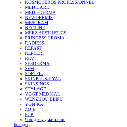
KOSMOTEROS PROFESSIONNEL
MEDICARE
MEDI+DERMA
NEWDERMIS
MESORAM
NEOLINE
MERZ AESTHETICS
PRINCESS CROMA
RADIESS
REPART
REPLERI
REVI
SESDERMA
SFM
SOFTFIL
SKINPLUS-HYAL
SKINSINGS
STYLAGE
VOGT MEDICAL
WENZHOU BEIPU
YON-KA
ZQ-II
БСК
Чангджоу Джинлонг
Бренды