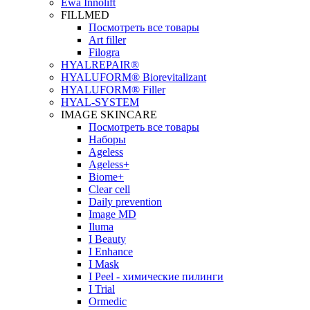
Ewa Innolift
FILLMED
Посмотреть все товары
Art filler
Filogra
НYALREPAIR®
HYALUFORM® Biorevitalizant
HYALUFORM® Filler
HYAL-SYSTEM
IMAGE SKINCARE
Посмотреть все товары
Наборы
Ageless
Ageless+
Biome+
Clear cell
Daily prevention
Image MD
Iluma
I Beauty
I Enhance
I Mask
I Peel - химические пилинги
I Trial
Ormedic