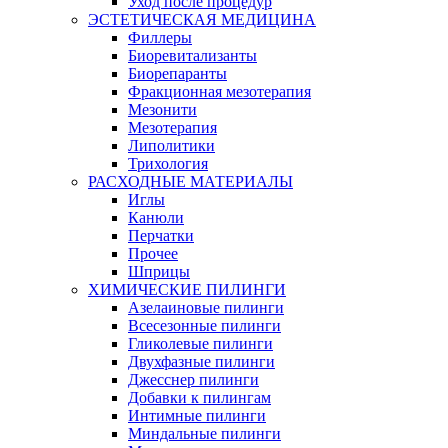
Уход после процедур
ЭСТЕТИЧЕСКАЯ МЕДИЦИНА
Филлеры
Биоревитализанты
Биорепаранты
Фракционная мезотерапия
Мезонити
Мезотерапия
Липолитики
Трихология
РАСХОДНЫЕ МАТЕРИАЛЫ
Иглы
Канюли
Перчатки
Прочее
Шприцы
ХИМИЧЕСКИЕ ПИЛИНГИ
Азелаиновые пилинги
Всесезонные пилинги
Гликолевые пилинги
Двухфазные пилинги
Джесснер пилинги
Добавки к пилингам
Интимные пилинги
Миндальные пилинги