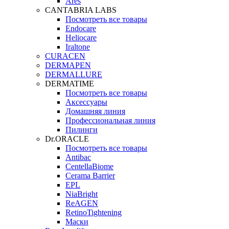
Ares
CANTABRIA LABS
Посмотреть все товары
Endocare
Heliocare
Iraltone
CURACEN
DERMAPEN
DERMALLURE
DERMATIME
Посмотреть все товары
Аксессуары
Домашняя линия
Профессиональная линия
Пилинги
Dr.ORACLE
Посмотреть все товары
Antibac
CentellaBiome
Cerama Barrier
EPL
NiaBright
ReAGEN
RetinoTightening
Маски