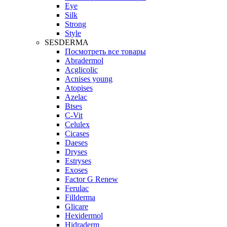
Eye
Silk
Strong
Style
SESDERMA
Посмотреть все товары
Abradermol
Acglicolic
Acnises young
Atopises
Azelac
Btses
C-Vit
Celulex
Cicases
Daeses
Dryses
Estryses
Exoses
Factor G Renew
Ferulac
Fillderma
Glicare
Hexidermol
Hidraderm