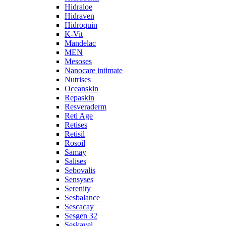
Hidraloe
Hidraven
Hidroquin
K-Vit
Mandelac
MEN
Mesoses
Nanocare intimate
Nutrises
Oceanskin
Repaskin
Resveraderm
Reti Age
Retises
Retisil
Rosoil
Samay
Salises
Sebovalis
Sensyses
Serenity
Sesbalance
Sescacay
Sesgen 32
Seskavel