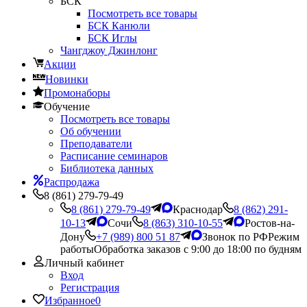
БСК
Посмотреть все товары
БСК Канюли
БСК Иглы
Чангджоу Джинлонг
Акции
Новинки
Промонаборы
Обучение
Посмотреть все товары
Об обучении
Преподаватели
Расписание семинаров
Библиотека данных
Распродажа
8 (861) 279-79-49
8 (861) 279-79-49
Краснодар
8 (862) 291-
10-13
Сочи
8 (863) 310-10-55
Ростов-на-
Дону
+7 (989) 800 51 87
Звонок по РФ
Режим
работы
Обработка заказов с 9:00 до 18:00 по будням
Личный кабинет
Вход
Регистрация
Избранное
0