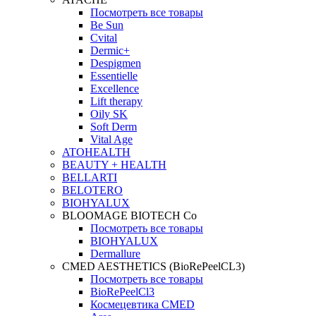
Посмотреть все товары
Be Sun
Cvital
Dermic+
Despigmen
Essentielle
Excellence
Lift therapy
Oily SK
Soft Derm
Vital Age
ATOHEALTH
BEAUTY + HEALTH
BELLARTI
BELOTERO
BIOHYALUX
BLOOMAGE BIOTECH Co
Посмотреть все товары
BIOHYALUX
Dermallure
CMED AESTHETICS (BioRePeelCL3)
Посмотреть все товары
BioRePeelCl3
Космецевтика CMED