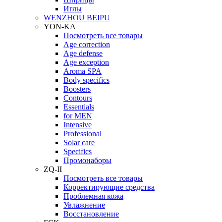
Иглы
WENZHOU BEIPU
YON-KA
Посмотреть все товары
Age correction
Age defense
Age exception
Aroma SPA
Body specifics
Boosters
Contours
Essentials
for MEN
Intensive
Professional
Solar care
Specifics
Промонаборы
ZQ-II
Посмотреть все товары
Корректирующие средства
Проблемная кожа
Увлажнение
Восстановление