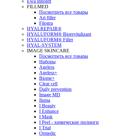
Ewa Innolift
FILLMED
Посмотреть все товары
Art filler
Filogra
НYALREPAIR®
HYALUFORM® Biorevitalizant
HYALUFORM® Filler
HYAL-SYSTEM
IMAGE SKINCARE
Посмотреть все товары
Наборы
Ageless
Ageless+
Biome+
Clear cell
Daily prevention
Image MD
Iluma
I Beauty
I Enhance
I Mask
I Peel - химические пилинги
I Trial
Ormedic