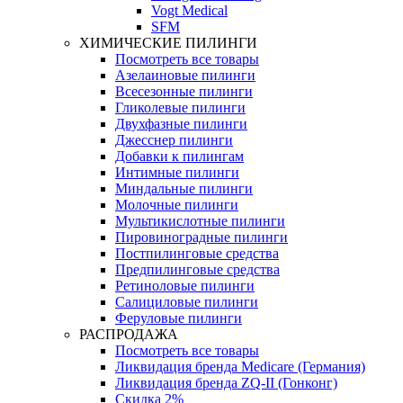
Vogt Medical
SFM
ХИМИЧЕСКИЕ ПИЛИНГИ
Посмотреть все товары
Азелаиновые пилинги
Всесезонные пилинги
Гликолевые пилинги
Двухфазные пилинги
Джесснер пилинги
Добавки к пилингам
Интимные пилинги
Миндальные пилинги
Молочные пилинги
Мультикислотные пилинги
Пировиноградные пилинги
Постпилинговые средства
Предпилинговые средства
Ретиноловые пилинги
Салициловые пилинги
Феруловые пилинги
РАСПРОДАЖА
Посмотреть все товары
Ликвидация бренда Medicare (Германия)
Ликвидация бренда ZQ-II (Гонконг)
Скидка 2%