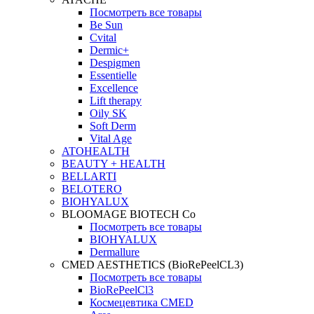
Посмотреть все товары
Be Sun
Cvital
Dermic+
Despigmen
Essentielle
Excellence
Lift therapy
Oily SK
Soft Derm
Vital Age
ATOHEALTH
BEAUTY + HEALTH
BELLARTI
BELOTERO
BIOHYALUX
BLOOMAGE BIOTECH Co
Посмотреть все товары
BIOHYALUX
Dermallure
CMED AESTHETICS (BioRePeelCL3)
Посмотреть все товары
BioRePeelCl3
Космецевтика CMED