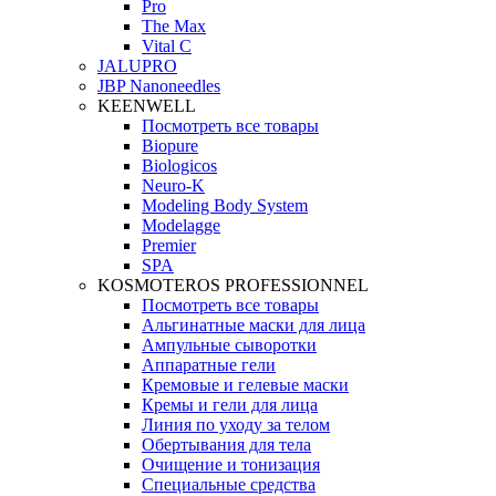
Pro
The Max
Vital C
JALUPRO
JBP Nanoneedles
KEENWELL
Посмотреть все товары
Biopure
Biologicos
Neuro‑K
Modeling Body System
Modelagge
Premier
SPA
KOSMOTEROS PROFESSIONNEL
Посмотреть все товары
Альгинатные маски для лица
Ампульные сыворотки
Аппаратные гели
Кремовые и гелевые маски
Кремы и гели для лица
Линия по уходу за телом
Обертывания для тела
Очищение и тонизация
Специальные средства