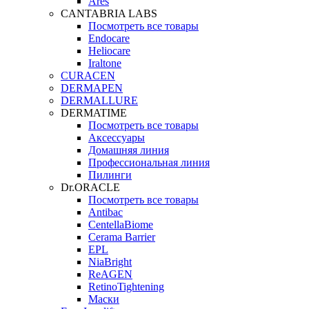
Ares
CANTABRIA LABS
Посмотреть все товары
Endocare
Heliocare
Iraltone
CURACEN
DERMAPEN
DERMALLURE
DERMATIME
Посмотреть все товары
Аксессуары
Домашняя линия
Профессиональная линия
Пилинги
Dr.ORACLE
Посмотреть все товары
Antibac
CentellaBiome
Cerama Barrier
EPL
NiaBright
ReAGEN
RetinoTightening
Маски