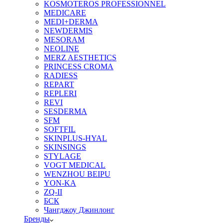
KOSMOTEROS PROFESSIONNEL
MEDICARE
MEDI+DERMA
NEWDERMIS
MESORAM
NEOLINE
MERZ AESTHETICS
PRINCESS CROMA
RADIESS
REPART
REPLERI
REVI
SESDERMA
SFM
SOFTFIL
SKINPLUS-HYAL
SKINSINGS
STYLAGE
VOGT MEDICAL
WENZHOU BEIPU
YON-KA
ZQ-II
БСК
Чангджоу Джинлонг
Бренды