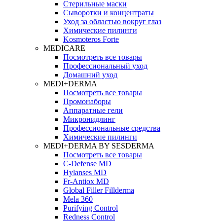
Стерильные маски
Сыворотки и концентраты
Уход за областью вокруг глаз
Химические пилинги
Kosmoteros Forte
MEDICARE
Посмотреть все товары
Профессиональный уход
Домашний уход
MEDI+DERMA
Посмотреть все товары
Промонаборы
Аппаратные гели
Микронидлинг
Профессиональные средства
Химические пилинги
MEDI+DERMA BY SESDERMA
Посмотреть все товары
C-Defense MD
Hylanses MD
Fr‑Antiox MD
Global Filler Fillderma
Mela 360
Purifying Control
Redness Control