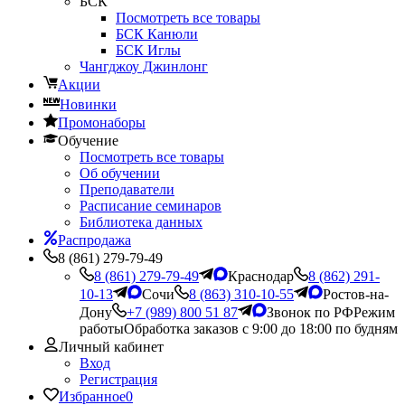
БСК
Посмотреть все товары
БСК Канюли
БСК Иглы
Чангджоу Джинлонг
Акции
Новинки
Промонаборы
Обучение
Посмотреть все товары
Об обучении
Преподаватели
Расписание семинаров
Библиотека данных
Распродажа
8 (861) 279-79-49
8 (861) 279-79-49
Краснодар
8 (862) 291-
10-13
Сочи
8 (863) 310-10-55
Ростов-на-
Дону
+7 (989) 800 51 87
Звонок по РФ
Режим
работы
Обработка заказов с 9:00 до 18:00 по будням
Личный кабинет
Вход
Регистрация
Избранное
0