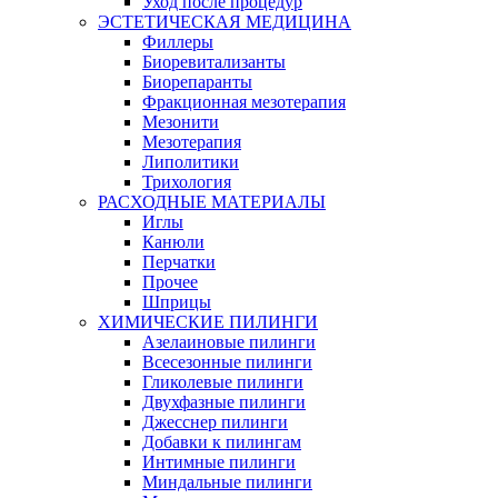
Уход после процедур
ЭСТЕТИЧЕСКАЯ МЕДИЦИНА
Филлеры
Биоревитализанты
Биорепаранты
Фракционная мезотерапия
Мезонити
Мезотерапия
Липолитики
Трихология
РАСХОДНЫЕ МАТЕРИАЛЫ
Иглы
Канюли
Перчатки
Прочее
Шприцы
ХИМИЧЕСКИЕ ПИЛИНГИ
Азелаиновые пилинги
Всесезонные пилинги
Гликолевые пилинги
Двухфазные пилинги
Джесснер пилинги
Добавки к пилингам
Интимные пилинги
Миндальные пилинги