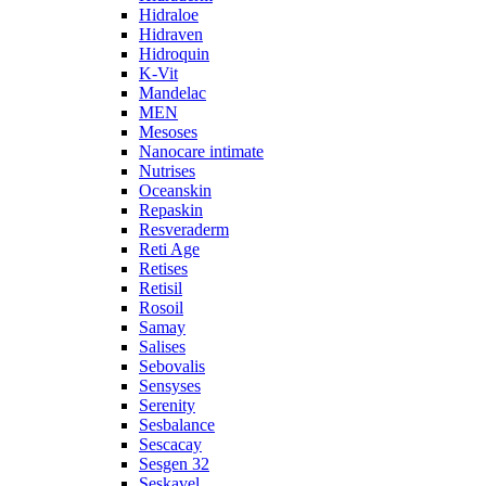
Hidraloe
Hidraven
Hidroquin
K-Vit
Mandelac
MEN
Mesoses
Nanocare intimate
Nutrises
Oceanskin
Repaskin
Resveraderm
Reti Age
Retises
Retisil
Rosoil
Samay
Salises
Sebovalis
Sensyses
Serenity
Sesbalance
Sescacay
Sesgen 32
Seskavel