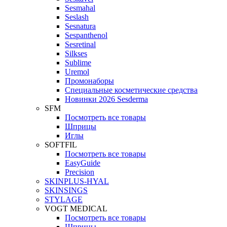
Sesmahal
Seslash
Sesnatura
Sespanthenol
Sesretinal
Silkses
Sublime
Uremol
Промонаборы
Специальные косметические средства
Новинки 2026 Sesderma
SFM
Посмотреть все товары
Шприцы
Иглы
SOFTFIL
Посмотреть все товары
EasyGuide
Precision
SKINPLUS-HYAL
SKINSINGS
STYLAGE
VOGT MEDICAL
Посмотреть все товары
Шприцы