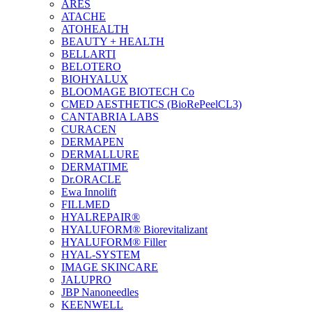
ARES
ATACHE
ATOHEALTH
BEAUTY + HEALTH
BELLARTI
BELOTERO
BIOHYALUX
BLOOMAGE BIOTECH Co
CMED AESTHETICS (BioRePeelCL3)
CANTABRIA LABS
CURACEN
DERMAPEN
DERMALLURE
DERMATIME
Dr.ORACLE
Ewa Innolift
FILLMED
НYALREPAIR®
HYALUFORM® Biorevitalizant
HYALUFORM® Filler
HYAL-SYSTEM
IMAGE SKINCARE
JALUPRO
JBP Nanoneedles
KEENWELL