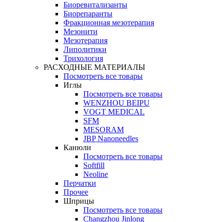
Биоревитализанты
Биорепаранты
Фракционная мезотерапия
Мезонити
Мезотерапия
Липолитики
Трихология
РАСХОДНЫЕ МАТЕРИАЛЫ
Посмотреть все товары
Иглы
Посмотреть все товары
WENZHOU BEIPU
VOGT MEDICAL
SFM
MESORAM
JBP Nanoneedles
Канюли
Посмотреть все товары
Softfill
Neoline
Перчатки
Прочее
Шприцы
Посмотреть все товары
Changzhou Jinlong