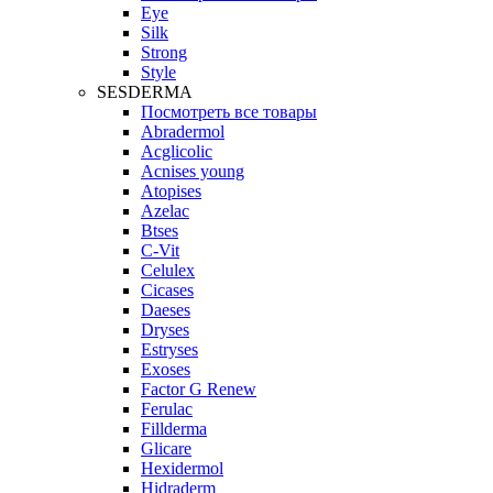
Eye
Silk
Strong
Style
SESDERMA
Посмотреть все товары
Abradermol
Acglicolic
Acnises young
Atopises
Azelac
Btses
C-Vit
Celulex
Cicases
Daeses
Dryses
Estryses
Exoses
Factor G Renew
Ferulac
Fillderma
Glicare
Hexidermol
Hidraderm