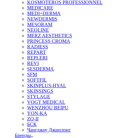
KOSMOTEROS PROFESSIONNEL
MEDICARE
MEDI+DERMA
NEWDERMIS
MESORAM
NEOLINE
MERZ AESTHETICS
PRINCESS CROMA
RADIESS
REPART
REPLERI
REVI
SESDERMA
SFM
SOFTFIL
SKINPLUS-HYAL
SKINSINGS
STYLAGE
VOGT MEDICAL
WENZHOU BEIPU
YON-KA
ZQ-II
БСК
Чангджоу Джинлонг
Бренды