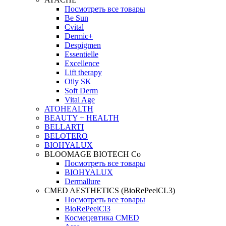
Посмотреть все товары
Be Sun
Cvital
Dermic+
Despigmen
Essentielle
Excellence
Lift therapy
Oily SK
Soft Derm
Vital Age
ATOHEALTH
BEAUTY + HEALTH
BELLARTI
BELOTERO
BIOHYALUX
BLOOMAGE BIOTECH Co
Посмотреть все товары
BIOHYALUX
Dermallure
CMED AESTHETICS (BioRePeelCL3)
Посмотреть все товары
BioRePeelCl3
Космецевтика CMED