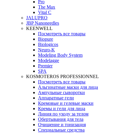
Pro
The Max
Vital C
JALUPRO
JBP Nanoneedles
KEENWELL
Посмотреть все товары
Biopure
Biologicos
Neuro‑K
Modeling Body System
Modelagge
Premier
SPA
KOSMOTEROS PROFESSIONNEL
Посмотреть все товары
Альгинатные маски для лица
Ампульные сыворотки
Аппаратные гели
Кремовые и гелевые маски
Кремы и гели для лица
Линия по уходу за телом
Обертывания для тела
Очищение и тонизация
Специальные средства