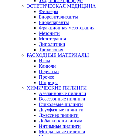
Уход после процедур
ЭСТЕТИЧЕСКАЯ МЕДИЦИНА
Филлеры
Биоревитализанты
Биорепаранты
Фракционная мезотерапия
Мезонити
Мезотерапия
Липолитики
Трихология
РАСХОДНЫЕ МАТЕРИАЛЫ
Иглы
Канюли
Перчатки
Прочее
Шприцы
ХИМИЧЕСКИЕ ПИЛИНГИ
Азелаиновые пилинги
Всесезонные пилинги
Гликолевые пилинги
Двухфазные пилинги
Джесснер пилинги
Добавки к пилингам
Интимные пилинги
Миндальные пилинги