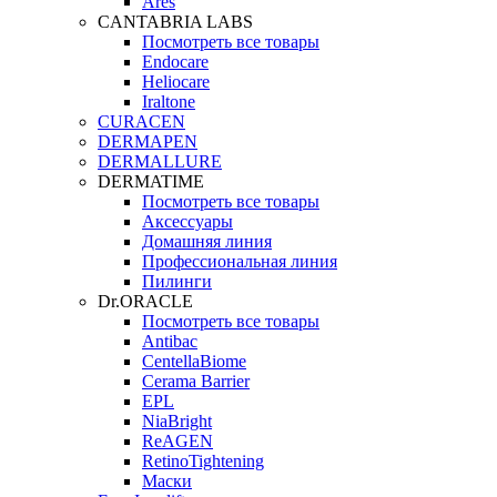
Ares
CANTABRIA LABS
Посмотреть все товары
Endocare
Heliocare
Iraltone
CURACEN
DERMAPEN
DERMALLURE
DERMATIME
Посмотреть все товары
Аксессуары
Домашняя линия
Профессиональная линия
Пилинги
Dr.ORACLE
Посмотреть все товары
Antibac
CentellaBiome
Cerama Barrier
EPL
NiaBright
ReAGEN
RetinoTightening
Маски