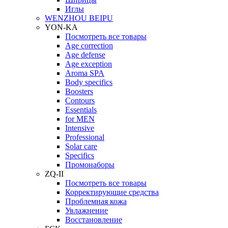
Иглы
WENZHOU BEIPU
YON-KA
Посмотреть все товары
Age correction
Age defense
Age exception
Aroma SPA
Body specifics
Boosters
Contours
Essentials
for MEN
Intensive
Professional
Solar care
Specifics
Промонаборы
ZQ-II
Посмотреть все товары
Корректирующие средства
Проблемная кожа
Увлажнение
Восстановление