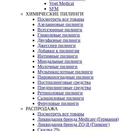
Vogt Medical
SFM
ХИМИЧЕСКИЕ ПИЛИНГИ
Посмотреть все товары
Азелаиновые пилинги
Всесезонные пилинги
Гликолевые пилинги
Двухфазные пилинги
Джесснер пилинги
Добавки к пилингам
Интимные пилинги
Миндальные пилинги
Молочные пилинги
Мультикислотные пилинги
Пировиноградные пилинги
Постпилинговые средства
Предпилинговые средства
Ретиноловые пилинги
Салициловые пилинги
Феруловые пилинги
РАСПРОДАЖА
Посмотреть все товары
Ликвидация бренда Medicare (Германия)
Ликвидация бренда ZQ-II (Гонконг)
Скидка 2%