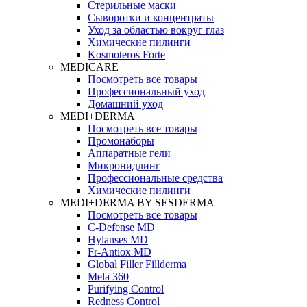
Стерильные маски
Сыворотки и концентраты
Уход за областью вокруг глаз
Химические пилинги
Kosmoteros Forte
MEDICARE
Посмотреть все товары
Профессиональный уход
Домашний уход
MEDI+DERMA
Посмотреть все товары
Промонаборы
Аппаратные гели
Микронидлинг
Профессиональные средства
Химические пилинги
MEDI+DERMA BY SESDERMA
Посмотреть все товары
C-Defense MD
Hylanses MD
Fr‑Antiox MD
Global Filler Fillderma
Mela 360
Purifying Control
Redness Control