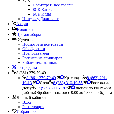
БСК
Посмотреть все товары
БСК Канюли
БСК Иглы
Чангджоу Джинлонг
Акции
Новинки
Промонаборы
Обучение
Посмотреть все товары
Об обучении
Преподаватели
Расписание семинаров
Библиотека данных
Распродажа
8 (861) 279-79-49
8 (861) 279-79-49
Краснодар
8 (862) 291-
10-13
Сочи
8 (863) 310-10-55
Ростов-на-
Дону
+7 (989) 800 51 87
Звонок по РФ
Режим
работы
Обработка заказов с 9:00 до 18:00 по будням
Личный кабинет
Вход
Регистрация
Избранное
0