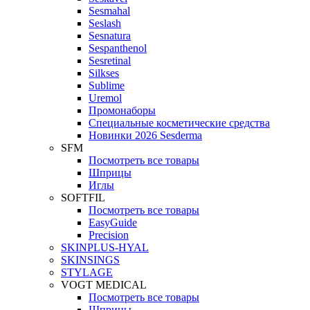
Sesmahal
Seslash
Sesnatura
Sespanthenol
Sesretinal
Silkses
Sublime
Uremol
Промонаборы
Специальные косметические средства
Новинки 2026 Sesderma
SFM
Посмотреть все товары
Шприцы
Иглы
SOFTFIL
Посмотреть все товары
EasyGuide
Precision
SKINPLUS-HYAL
SKINSINGS
STYLAGE
VOGT MEDICAL
Посмотреть все товары
Шприцы