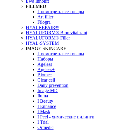
Ewa Innolift
FILLMED
Посмотреть все товары
Art filler
Filogra
НYALREPAIR®
HYALUFORM® Biorevitalizant
HYALUFORM® Filler
HYAL-SYSTEM
IMAGE SKINCARE
Посмотреть все товары
Наборы
Ageless
Ageless+
Biome+
Clear cell
Daily prevention
Image MD
Iluma
I Beauty
I Enhance
I Mask
I Peel - химические пилинги
I Trial
Ormedic