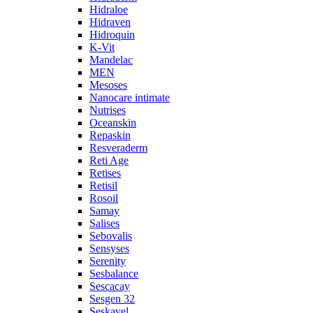
Hidraloe
Hidraven
Hidroquin
K-Vit
Mandelac
MEN
Mesoses
Nanocare intimate
Nutrises
Oceanskin
Repaskin
Resveraderm
Reti Age
Retises
Retisil
Rosoil
Samay
Salises
Sebovalis
Sensyses
Serenity
Sesbalance
Sescacay
Sesgen 32
Seskavel