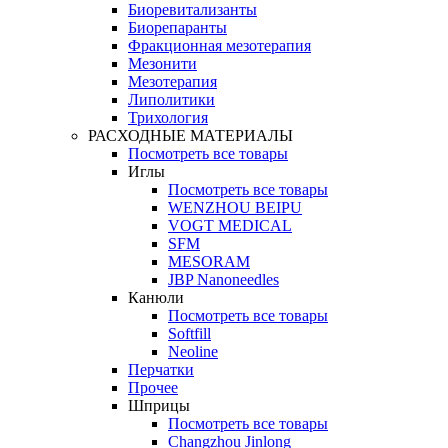
Биоревитализанты
Биорепаранты
Фракционная мезотерапия
Мезонити
Мезотерапия
Липолитики
Трихология
РАСХОДНЫЕ МАТЕРИАЛЫ
Посмотреть все товары
Иглы
Посмотреть все товары
WENZHOU BEIPU
VOGT MEDICAL
SFM
MESORAM
JBP Nanoneedles
Канюли
Посмотреть все товары
Softfill
Neoline
Перчатки
Прочее
Шприцы
Посмотреть все товары
Changzhou Jinlong