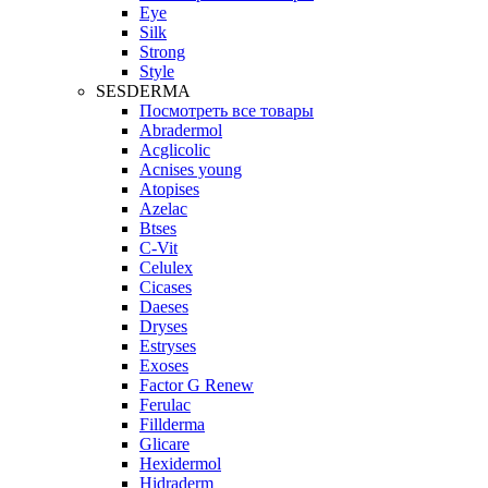
Eye
Silk
Strong
Style
SESDERMA
Посмотреть все товары
Abradermol
Acglicolic
Acnises young
Atopises
Azelac
Btses
C-Vit
Celulex
Cicases
Daeses
Dryses
Estryses
Exoses
Factor G Renew
Ferulac
Fillderma
Glicare
Hexidermol
Hidraderm