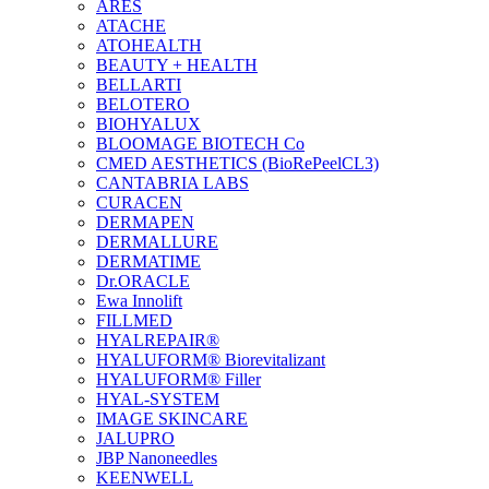
ARES
ATACHE
ATOHEALTH
BEAUTY + HEALTH
BELLARTI
BELOTERO
BIOHYALUX
BLOOMAGE BIOTECH Co
CMED AESTHETICS (BioRePeelCL3)
CANTABRIA LABS
CURACEN
DERMAPEN
DERMALLURE
DERMATIME
Dr.ORACLE
Ewa Innolift
FILLMED
НYALREPAIR®
HYALUFORM® Biorevitalizant
HYALUFORM® Filler
HYAL-SYSTEM
IMAGE SKINCARE
JALUPRO
JBP Nanoneedles
KEENWELL