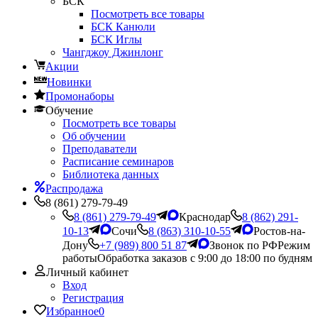
БСК
Посмотреть все товары
БСК Канюли
БСК Иглы
Чангджоу Джинлонг
Акции
Новинки
Промонаборы
Обучение
Посмотреть все товары
Об обучении
Преподаватели
Расписание семинаров
Библиотека данных
Распродажа
8 (861) 279-79-49
8 (861) 279-79-49
Краснодар
8 (862) 291-
10-13
Сочи
8 (863) 310-10-55
Ростов-на-
Дону
+7 (989) 800 51 87
Звонок по РФ
Режим
работы
Обработка заказов с 9:00 до 18:00 по будням
Личный кабинет
Вход
Регистрация
Избранное
0