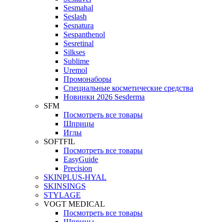
Sesmahal
Seslash
Sesnatura
Sespanthenol
Sesretinal
Silkses
Sublime
Uremol
Промонаборы
Специальные косметические средства
Новинки 2026 Sesderma
SFM
Посмотреть все товары
Шприцы
Иглы
SOFTFIL
Посмотреть все товары
EasyGuide
Precision
SKINPLUS-HYAL
SKINSINGS
STYLAGE
VOGT MEDICAL
Посмотреть все товары
Шприцы