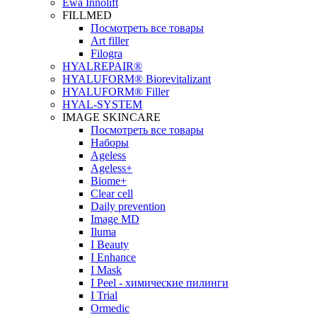
Ewa Innolift
FILLMED
Посмотреть все товары
Art filler
Filogra
НYALREPAIR®
HYALUFORM® Biorevitalizant
HYALUFORM® Filler
HYAL-SYSTEM
IMAGE SKINCARE
Посмотреть все товары
Наборы
Ageless
Ageless+
Biome+
Clear cell
Daily prevention
Image MD
Iluma
I Beauty
I Enhance
I Mask
I Peel - химические пилинги
I Trial
Ormedic