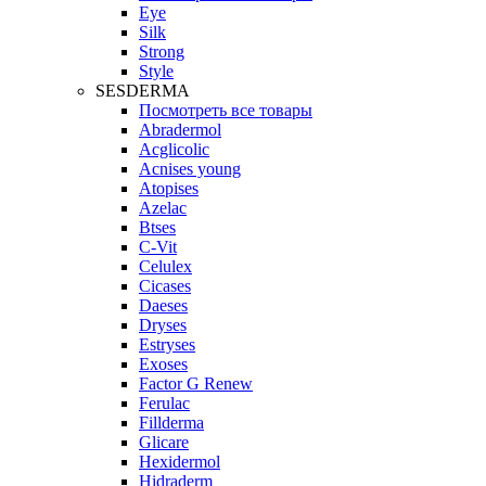
Eye
Silk
Strong
Style
SESDERMA
Посмотреть все товары
Abradermol
Acglicolic
Acnises young
Atopises
Azelac
Btses
C-Vit
Celulex
Cicases
Daeses
Dryses
Estryses
Exoses
Factor G Renew
Ferulac
Fillderma
Glicare
Hexidermol
Hidraderm