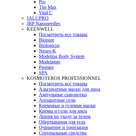
Pro
The Max
Vital C
JALUPRO
JBP Nanoneedles
KEENWELL
Посмотреть все товары
Biopure
Biologicos
Neuro‑K
Modeling Body System
Modelagge
Premier
SPA
KOSMOTEROS PROFESSIONNEL
Посмотреть все товары
Альгинатные маски для лица
Ампульные сыворотки
Аппаратные гели
Кремовые и гелевые маски
Кремы и гели для лица
Линия по уходу за телом
Обертывания для тела
Очищение и тонизация
Специальные средства