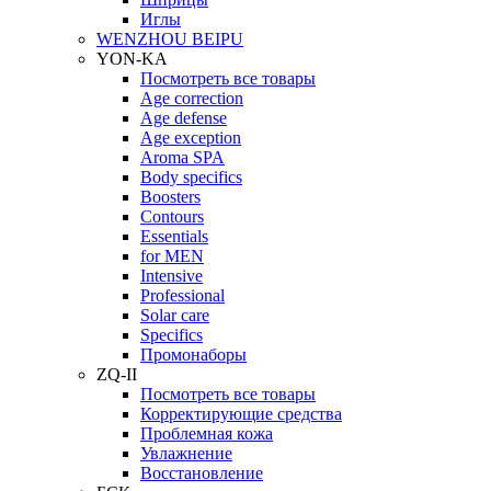
Иглы
WENZHOU BEIPU
YON-KA
Посмотреть все товары
Age correction
Age defense
Age exception
Aroma SPA
Body specifics
Boosters
Contours
Essentials
for MEN
Intensive
Professional
Solar care
Specifics
Промонаборы
ZQ-II
Посмотреть все товары
Корректирующие средства
Проблемная кожа
Увлажнение
Восстановление