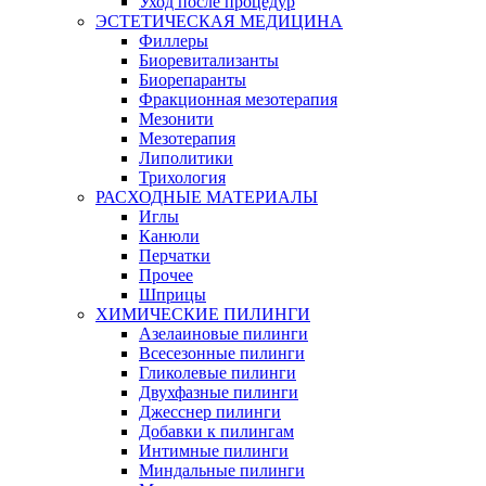
Уход после процедур
ЭСТЕТИЧЕСКАЯ МЕДИЦИНА
Филлеры
Биоревитализанты
Биорепаранты
Фракционная мезотерапия
Мезонити
Мезотерапия
Липолитики
Трихология
РАСХОДНЫЕ МАТЕРИАЛЫ
Иглы
Канюли
Перчатки
Прочее
Шприцы
ХИМИЧЕСКИЕ ПИЛИНГИ
Азелаиновые пилинги
Всесезонные пилинги
Гликолевые пилинги
Двухфазные пилинги
Джесснер пилинги
Добавки к пилингам
Интимные пилинги
Миндальные пилинги