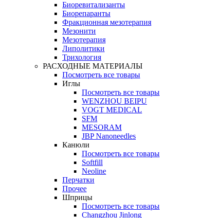
Биоревитализанты
Биорепаранты
Фракционная мезотерапия
Мезонити
Мезотерапия
Липолитики
Трихология
РАСХОДНЫЕ МАТЕРИАЛЫ
Посмотреть все товары
Иглы
Посмотреть все товары
WENZHOU BEIPU
VOGT MEDICAL
SFM
MESORAM
JBP Nanoneedles
Канюли
Посмотреть все товары
Softfill
Neoline
Перчатки
Прочее
Шприцы
Посмотреть все товары
Changzhou Jinlong