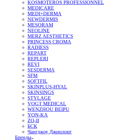
KOSMOTEROS PROFESSIONNEL
MEDICARE
MEDI+DERMA
NEWDERMIS
MESORAM
NEOLINE
MERZ AESTHETICS
PRINCESS CROMA
RADIESS
REPART
REPLERI
REVI
SESDERMA
SFM
SOFTFIL
SKINPLUS-HYAL
SKINSINGS
STYLAGE
VOGT MEDICAL
WENZHOU BEIPU
YON-KA
ZQ-II
БСК
Чангджоу Джинлонг
Бренды