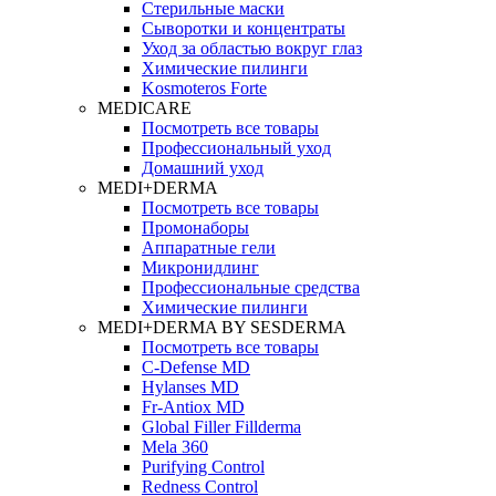
Стерильные маски
Сыворотки и концентраты
Уход за областью вокруг глаз
Химические пилинги
Kosmoteros Forte
MEDICARE
Посмотреть все товары
Профессиональный уход
Домашний уход
MEDI+DERMA
Посмотреть все товары
Промонаборы
Аппаратные гели
Микронидлинг
Профессиональные средства
Химические пилинги
MEDI+DERMA BY SESDERMA
Посмотреть все товары
C-Defense MD
Hylanses MD
Fr‑Antiox MD
Global Filler Fillderma
Mela 360
Purifying Control
Redness Control