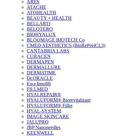
ARES
ATACHE
ATOHEALTH
BEAUTY + HEALTH
BELLARTI
BELOTERO
BIOHYALUX
BLOOMAGE BIOTECH Co
CMED AESTHETICS (BioRePeelCL3)
CANTABRIA LABS
CURACEN
DERMAPEN
DERMALLURE
DERMATIME
Dr.ORACLE
Ewa Innolift
FILLMED
НYALREPAIR®
HYALUFORM® Biorevitalizant
HYALUFORM® Filler
HYAL-SYSTEM
IMAGE SKINCARE
JALUPRO
JBP Nanoneedles
KEENWELL