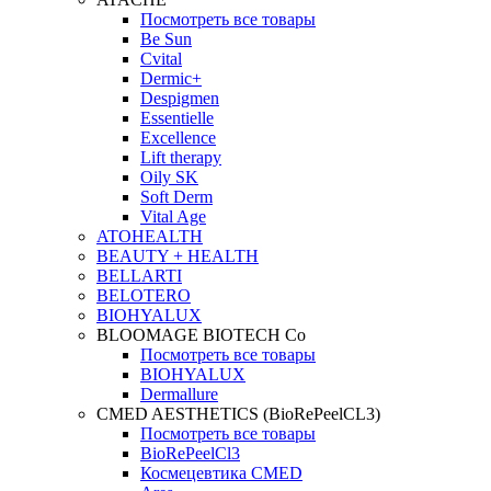
Посмотреть все товары
Be Sun
Cvital
Dermic+
Despigmen
Essentielle
Excellence
Lift therapy
Oily SK
Soft Derm
Vital Age
ATOHEALTH
BEAUTY + HEALTH
BELLARTI
BELOTERO
BIOHYALUX
BLOOMAGE BIOTECH Co
Посмотреть все товары
BIOHYALUX
Dermallure
CMED AESTHETICS (BioRePeelCL3)
Посмотреть все товары
BioRePeelCl3
Космецевтика CMED