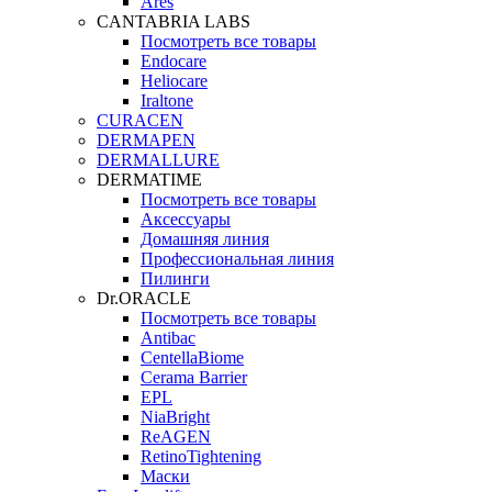
Ares
CANTABRIA LABS
Посмотреть все товары
Endocare
Heliocare
Iraltone
CURACEN
DERMAPEN
DERMALLURE
DERMATIME
Посмотреть все товары
Аксессуары
Домашняя линия
Профессиональная линия
Пилинги
Dr.ORACLE
Посмотреть все товары
Antibac
CentellaBiome
Cerama Barrier
EPL
NiaBright
ReAGEN
RetinoTightening
Маски