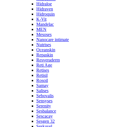
Hidraloe
Hidraven
Hidroquin
K-Vit
Mandelac
MEN
Mesoses
Nanocare intimate
Nutrises
Oceanskin
Repaskin
Resveraderm
Reti Age
Retises
Retisil
Rosoil
Samay
Salises
Sebovalis
Sensyses
Serenity
Sesbalance
Sescacay
Sesgen 32
Seskavel