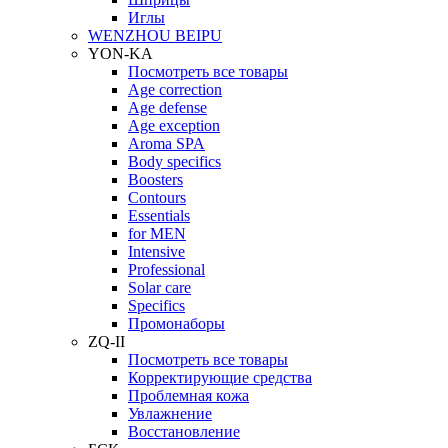
Иглы
WENZHOU BEIPU
YON-KA
Посмотреть все товары
Age correction
Age defense
Age exception
Aroma SPA
Body specifics
Boosters
Contours
Essentials
for MEN
Intensive
Professional
Solar care
Specifics
Промонаборы
ZQ-II
Посмотреть все товары
Корректирующие средства
Проблемная кожа
Увлажнение
Восстановление