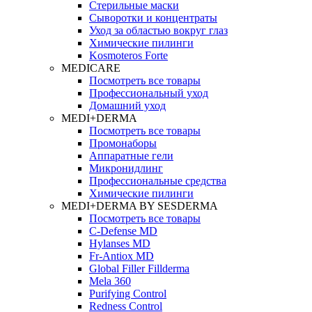
Стерильные маски
Сыворотки и концентраты
Уход за областью вокруг глаз
Химические пилинги
Kosmoteros Forte
MEDICARE
Посмотреть все товары
Профессиональный уход
Домашний уход
MEDI+DERMA
Посмотреть все товары
Промонаборы
Аппаратные гели
Микронидлинг
Профессиональные средства
Химические пилинги
MEDI+DERMA BY SESDERMA
Посмотреть все товары
C-Defense MD
Hylanses MD
Fr‑Antiox MD
Global Filler Fillderma
Mela 360
Purifying Control
Redness Control