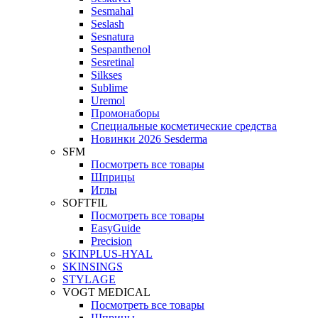
Sesmahal
Seslash
Sesnatura
Sespanthenol
Sesretinal
Silkses
Sublime
Uremol
Промонаборы
Специальные косметические средства
Новинки 2026 Sesderma
SFM
Посмотреть все товары
Шприцы
Иглы
SOFTFIL
Посмотреть все товары
EasyGuide
Precision
SKINPLUS-HYAL
SKINSINGS
STYLAGE
VOGT MEDICAL
Посмотреть все товары
Шприцы