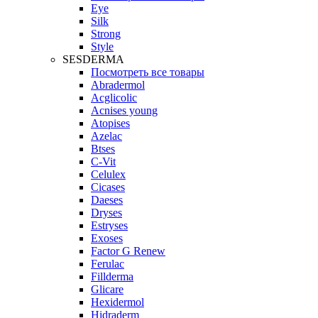
Eye
Silk
Strong
Style
SESDERMA
Посмотреть все товары
Abradermol
Acglicolic
Acnises young
Atopises
Azelac
Btses
C-Vit
Celulex
Cicases
Daeses
Dryses
Estryses
Exoses
Factor G Renew
Ferulac
Fillderma
Glicare
Hexidermol
Hidraderm