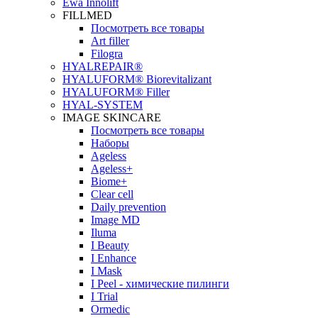
Ewa Innolift
FILLMED
Посмотреть все товары
Art filler
Filogra
НYALREPAIR®
HYALUFORM® Biorevitalizant
HYALUFORM® Filler
HYAL-SYSTEM
IMAGE SKINCARE
Посмотреть все товары
Наборы
Ageless
Ageless+
Biome+
Clear cell
Daily prevention
Image MD
Iluma
I Beauty
I Enhance
I Mask
I Peel - химические пилинги
I Trial
Ormedic