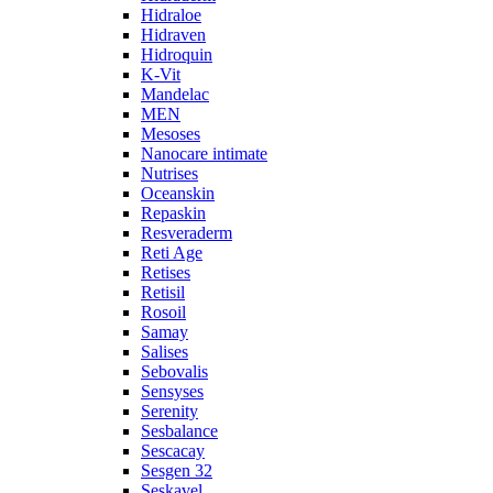
Hidraloe
Hidraven
Hidroquin
K-Vit
Mandelac
MEN
Mesoses
Nanocare intimate
Nutrises
Oceanskin
Repaskin
Resveraderm
Reti Age
Retises
Retisil
Rosoil
Samay
Salises
Sebovalis
Sensyses
Serenity
Sesbalance
Sescacay
Sesgen 32
Seskavel