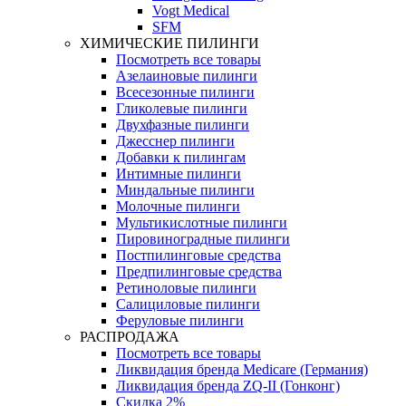
Vogt Medical
SFM
ХИМИЧЕСКИЕ ПИЛИНГИ
Посмотреть все товары
Азелаиновые пилинги
Всесезонные пилинги
Гликолевые пилинги
Двухфазные пилинги
Джесснер пилинги
Добавки к пилингам
Интимные пилинги
Миндальные пилинги
Молочные пилинги
Мультикислотные пилинги
Пировиноградные пилинги
Постпилинговые средства
Предпилинговые средства
Ретиноловые пилинги
Салициловые пилинги
Феруловые пилинги
РАСПРОДАЖА
Посмотреть все товары
Ликвидация бренда Medicare (Германия)
Ликвидация бренда ZQ-II (Гонконг)
Скидка 2%