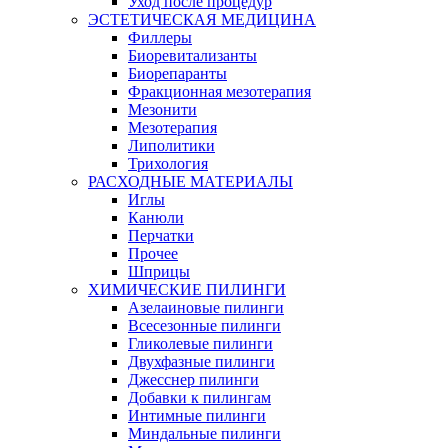
Уход после процедур
ЭСТЕТИЧЕСКАЯ МЕДИЦИНА
Филлеры
Биоревитализанты
Биорепаранты
Фракционная мезотерапия
Мезонити
Мезотерапия
Липолитики
Трихология
РАСХОДНЫЕ МАТЕРИАЛЫ
Иглы
Канюли
Перчатки
Прочее
Шприцы
ХИМИЧЕСКИЕ ПИЛИНГИ
Азелаиновые пилинги
Всесезонные пилинги
Гликолевые пилинги
Двухфазные пилинги
Джесснер пилинги
Добавки к пилингам
Интимные пилинги
Миндальные пилинги