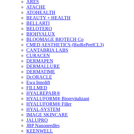
ARES
ATACHE
ATOHEALTH
BEAUTY + HEALTH
BELLARTI
BELOTERO
BIOHYALUX
BLOOMAGE BIOTECH Co
CMED AESTHETICS (BioRePeelCL3)
CANTABRIA LABS
CURACEN
DERMAPEN
DERMALLURE
DERMATIME
Dr.ORACLE
Ewa Innolift
FILLMED
НYALREPAIR®
HYALUFORM® Biorevitalizant
HYALUFORM® Filler
HYAL-SYSTEM
IMAGE SKINCARE
JALUPRO
JBP Nanoneedles
KEENWELL