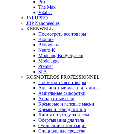
Pro
The Max
Vital C
JALUPRO
JBP Nanoneedles
KEENWELL
Посмотреть все товары
Biopure
Biologicos
Neuro‑K
Modeling Body System
Modelagge
Premier
SPA
KOSMOTEROS PROFESSIONNEL
Посмотреть все товары
Альгинатные маски для лица
Ампульные сыворотки
Аппаратные гели
Кремовые и гелевые маски
Кремы и гели для лица
Линия по уходу за телом
Обертывания для тела
Очищение и тонизация
Специальные средства