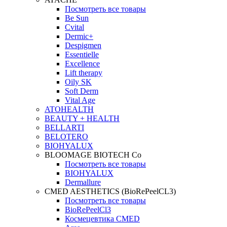
Посмотреть все товары
Be Sun
Cvital
Dermic+
Despigmen
Essentielle
Excellence
Lift therapy
Oily SK
Soft Derm
Vital Age
ATOHEALTH
BEAUTY + HEALTH
BELLARTI
BELOTERO
BIOHYALUX
BLOOMAGE BIOTECH Co
Посмотреть все товары
BIOHYALUX
Dermallure
CMED AESTHETICS (BioRePeelCL3)
Посмотреть все товары
BioRePeelCl3
Космецевтика CMED