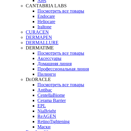
Ares
CANTABRIA LABS
Посмотреть все товары
Endocare
Heliocare
Iraltone
CURACEN
DERMAPEN
DERMALLURE
DERMATIME
Посмотреть все товары
Аксессуары
Домашняя линия
Профессиональная линия
Пилинги
Dr.ORACLE
Посмотреть все товары
Antibac
CentellaBiome
Cerama Barrier
EPL
NiaBright
ReAGEN
RetinoTightening
Маски