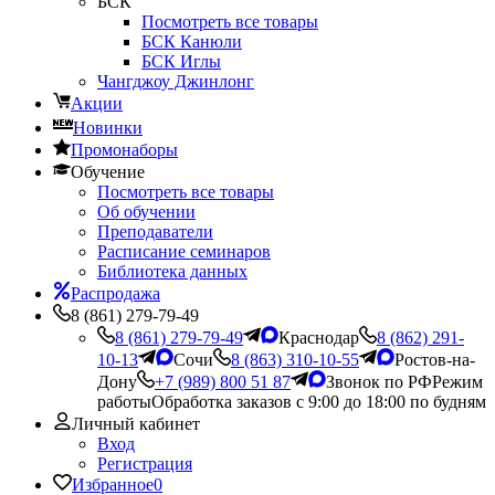
БСК
Посмотреть все товары
БСК Канюли
БСК Иглы
Чангджоу Джинлонг
Акции
Новинки
Промонаборы
Обучение
Посмотреть все товары
Об обучении
Преподаватели
Расписание семинаров
Библиотека данных
Распродажа
8 (861) 279-79-49
8 (861) 279-79-49
Краснодар
8 (862) 291-
10-13
Сочи
8 (863) 310-10-55
Ростов-на-
Дону
+7 (989) 800 51 87
Звонок по РФ
Режим
работы
Обработка заказов с 9:00 до 18:00 по будням
Личный кабинет
Вход
Регистрация
Избранное
0