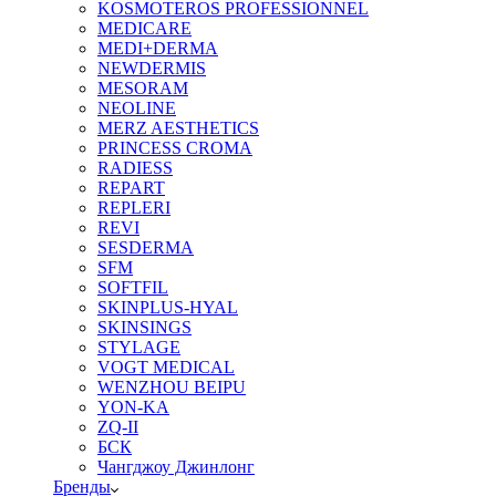
KOSMOTEROS PROFESSIONNEL
MEDICARE
MEDI+DERMA
NEWDERMIS
MESORAM
NEOLINE
MERZ AESTHETICS
PRINCESS CROMA
RADIESS
REPART
REPLERI
REVI
SESDERMA
SFM
SOFTFIL
SKINPLUS-HYAL
SKINSINGS
STYLAGE
VOGT MEDICAL
WENZHOU BEIPU
YON-KA
ZQ-II
БСК
Чангджоу Джинлонг
Бренды