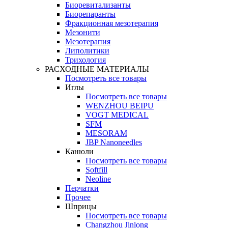
Биоревитализанты
Биорепаранты
Фракционная мезотерапия
Мезонити
Мезотерапия
Липолитики
Трихология
РАСХОДНЫЕ МАТЕРИАЛЫ
Посмотреть все товары
Иглы
Посмотреть все товары
WENZHOU BEIPU
VOGT MEDICAL
SFM
MESORAM
JBP Nanoneedles
Канюли
Посмотреть все товары
Softfill
Neoline
Перчатки
Прочее
Шприцы
Посмотреть все товары
Changzhou Jinlong