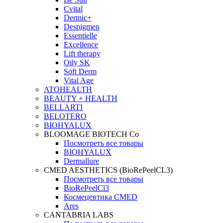
Cvital
Dermic+
Despigmen
Essentielle
Excellence
Lift therapy
Oily SK
Soft Derm
Vital Age
ATOHEALTH
BEAUTY + HEALTH
BELLARTI
BELOTERO
BIOHYALUX
BLOOMAGE BIOTECH Co
Посмотреть все товары
BIOHYALUX
Dermallure
CMED AESTHETICS (BioRePeelCL3)
Посмотреть все товары
BioRePeelCl3
Космецевтика CMED
Ares
CANTABRIA LABS