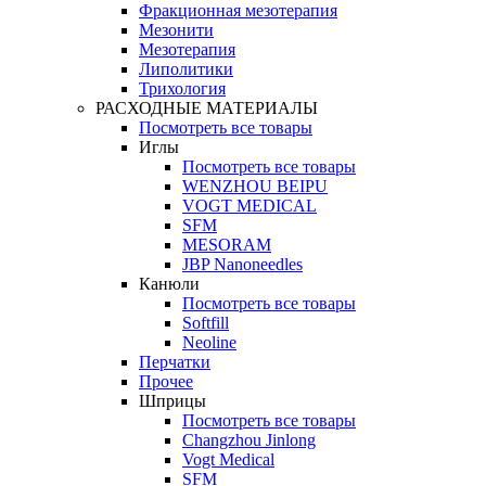
Фракционная мезотерапия
Мезонити
Мезотерапия
Липолитики
Трихология
РАСХОДНЫЕ МАТЕРИАЛЫ
Посмотреть все товары
Иглы
Посмотреть все товары
WENZHOU BEIPU
VOGT MEDICAL
SFM
MESORAM
JBP Nanoneedles
Канюли
Посмотреть все товары
Softfill
Neoline
Перчатки
Прочее
Шприцы
Посмотреть все товары
Changzhou Jinlong
Vogt Medical
SFM