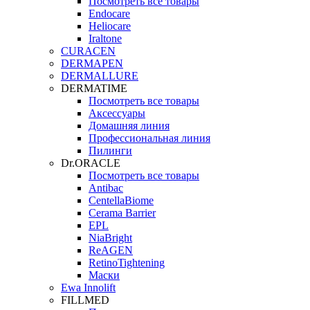
Посмотреть все товары
Endocare
Heliocare
Iraltone
CURACEN
DERMAPEN
DERMALLURE
DERMATIME
Посмотреть все товары
Аксессуары
Домашняя линия
Профессиональная линия
Пилинги
Dr.ORACLE
Посмотреть все товары
Antibac
CentellaBiome
Cerama Barrier
EPL
NiaBright
ReAGEN
RetinoTightening
Маски
Ewa Innolift
FILLMED