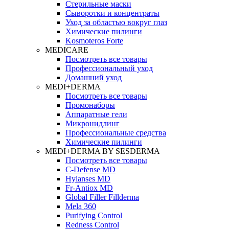
Стерильные маски
Сыворотки и концентраты
Уход за областью вокруг глаз
Химические пилинги
Kosmoteros Forte
MEDICARE
Посмотреть все товары
Профессиональный уход
Домашний уход
MEDI+DERMA
Посмотреть все товары
Промонаборы
Аппаратные гели
Микронидлинг
Профессиональные средства
Химические пилинги
MEDI+DERMA BY SESDERMA
Посмотреть все товары
C-Defense MD
Hylanses MD
Fr‑Antiox MD
Global Filler Fillderma
Mela 360
Purifying Control
Redness Control