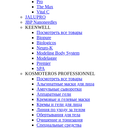
Pro
The Max
Vital C
JALUPRO
JBP Nanoneedles
KEENWELL
Посмотреть все товары
Biopure
Biologicos
Neuro‑K
Modeling Body System
Modelagge
Premier
SPA
KOSMOTEROS PROFESSIONNEL
Посмотреть все товары
Альгинатные маски для лица
Ампульные сыворотки
Аппаратные гели
Кремовые и гелевые маски
Кремы и гели для лица
Линия по уходу за телом
Обертывания для тела
Очищение и тонизация
Специальные средства