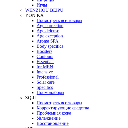
Иглы
WENZHOU BEIPU
YON-KA
Посмотреть все товары
Age correction
Age defense
Age exception
Aroma SPA
Body specifics
Boosters
Contours
Essentials
for MEN
Intensive
Professional
Solar care
Specifics
Промонаборы
ZQ-II
Посмотреть все товары
Корректирующие средства
Проблемная кожа
Увлажнение
Восстановление