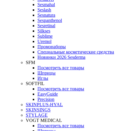
Sesmahal
Seslash
Sesnatura
Sespanthenol
Sesretinal
Silkses
Sublime
Uremol
Промонаборы
Специальные косметические средства
Новинки 2026 Sesderma
SFM
Посмотреть все товары
Шприцы
Иглы
SOFTFIL
Посмотреть все товары
EasyGuide
Precision
SKINPLUS-HYAL
SKINSINGS
STYLAGE
VOGT MEDICAL
Посмотреть все товары
Шприцы