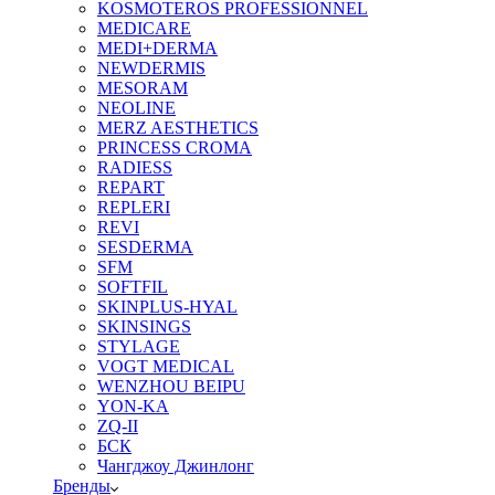
KOSMOTEROS PROFESSIONNEL
MEDICARE
MEDI+DERMA
NEWDERMIS
MESORAM
NEOLINE
MERZ AESTHETICS
PRINCESS CROMA
RADIESS
REPART
REPLERI
REVI
SESDERMA
SFM
SOFTFIL
SKINPLUS-HYAL
SKINSINGS
STYLAGE
VOGT MEDICAL
WENZHOU BEIPU
YON-KA
ZQ-II
БСК
Чангджоу Джинлонг
Бренды