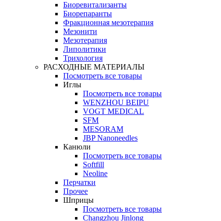
Биоревитализанты
Биорепаранты
Фракционная мезотерапия
Мезонити
Мезотерапия
Липолитики
Трихология
РАСХОДНЫЕ МАТЕРИАЛЫ
Посмотреть все товары
Иглы
Посмотреть все товары
WENZHOU BEIPU
VOGT MEDICAL
SFM
MESORAM
JBP Nanoneedles
Канюли
Посмотреть все товары
Softfill
Neoline
Перчатки
Прочее
Шприцы
Посмотреть все товары
Changzhou Jinlong