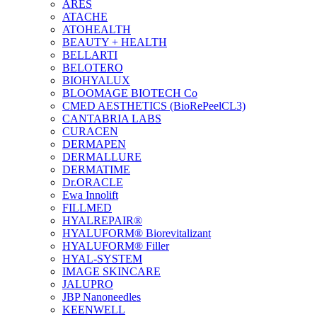
ARES
ATACHE
ATOHEALTH
BEAUTY + HEALTH
BELLARTI
BELOTERO
BIOHYALUX
BLOOMAGE BIOTECH Co
CMED AESTHETICS (BioRePeelCL3)
CANTABRIA LABS
CURACEN
DERMAPEN
DERMALLURE
DERMATIME
Dr.ORACLE
Ewa Innolift
FILLMED
НYALREPAIR®
HYALUFORM® Biorevitalizant
HYALUFORM® Filler
HYAL-SYSTEM
IMAGE SKINCARE
JALUPRO
JBP Nanoneedles
KEENWELL