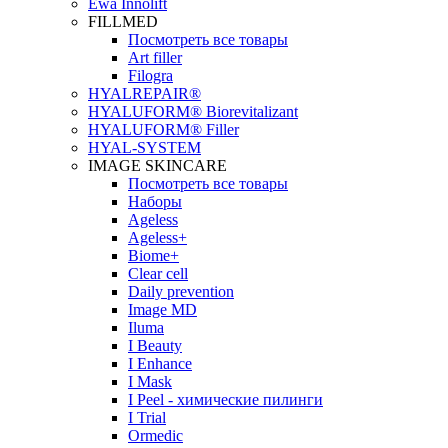
Ewa Innolift
FILLMED
Посмотреть все товары
Art filler
Filogra
НYALREPAIR®
HYALUFORM® Biorevitalizant
HYALUFORM® Filler
HYAL-SYSTEM
IMAGE SKINCARE
Посмотреть все товары
Наборы
Ageless
Ageless+
Biome+
Clear cell
Daily prevention
Image MD
Iluma
I Beauty
I Enhance
I Mask
I Peel - химические пилинги
I Trial
Ormedic