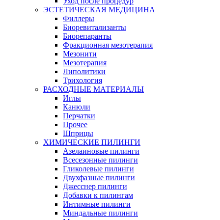
Уход после процедур
ЭСТЕТИЧЕСКАЯ МЕДИЦИНА
Филлеры
Биоревитализанты
Биорепаранты
Фракционная мезотерапия
Мезонити
Мезотерапия
Липолитики
Трихология
РАСХОДНЫЕ МАТЕРИАЛЫ
Иглы
Канюли
Перчатки
Прочее
Шприцы
ХИМИЧЕСКИЕ ПИЛИНГИ
Азелаиновые пилинги
Всесезонные пилинги
Гликолевые пилинги
Двухфазные пилинги
Джесснер пилинги
Добавки к пилингам
Интимные пилинги
Миндальные пилинги