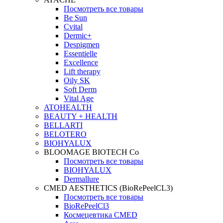
Посмотреть все товары
Be Sun
Cvital
Dermic+
Despigmen
Essentielle
Excellence
Lift therapy
Oily SK
Soft Derm
Vital Age
ATOHEALTH
BEAUTY + HEALTH
BELLARTI
BELOTERO
BIOHYALUX
BLOOMAGE BIOTECH Co
Посмотреть все товары
BIOHYALUX
Dermallure
CMED AESTHETICS (BioRePeelCL3)
Посмотреть все товары
BioRePeelCl3
Космецевтика CMED