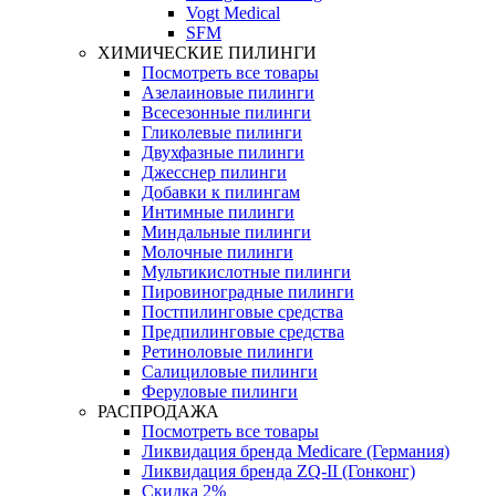
Vogt Medical
SFM
ХИМИЧЕСКИЕ ПИЛИНГИ
Посмотреть все товары
Азелаиновые пилинги
Всесезонные пилинги
Гликолевые пилинги
Двухфазные пилинги
Джесснер пилинги
Добавки к пилингам
Интимные пилинги
Миндальные пилинги
Молочные пилинги
Мультикислотные пилинги
Пировиноградные пилинги
Постпилинговые средства
Предпилинговые средства
Ретиноловые пилинги
Салициловые пилинги
Феруловые пилинги
РАСПРОДАЖА
Посмотреть все товары
Ликвидация бренда Medicare (Германия)
Ликвидация бренда ZQ-II (Гонконг)
Скидка 2%