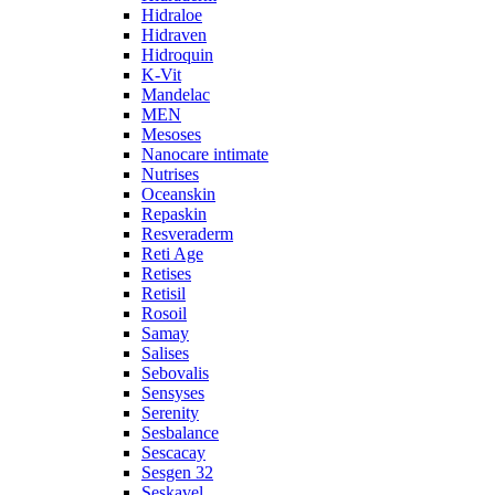
Hidraloe
Hidraven
Hidroquin
K-Vit
Mandelac
MEN
Mesoses
Nanocare intimate
Nutrises
Oceanskin
Repaskin
Resveraderm
Reti Age
Retises
Retisil
Rosoil
Samay
Salises
Sebovalis
Sensyses
Serenity
Sesbalance
Sescacay
Sesgen 32
Seskavel