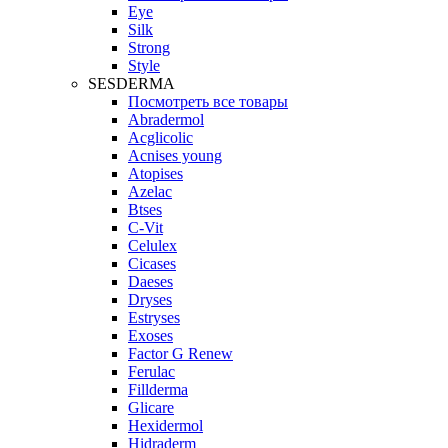
Eye
Silk
Strong
Style
SESDERMA
Посмотреть все товары
Abradermol
Acglicolic
Acnises young
Atopises
Azelac
Btses
C-Vit
Celulex
Cicases
Daeses
Dryses
Estryses
Exoses
Factor G Renew
Ferulac
Fillderma
Glicare
Hexidermol
Hidraderm