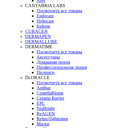
Ares
CANTABRIA LABS
Посмотреть все товары
Endocare
Heliocare
Iraltone
CURACEN
DERMAPEN
DERMALLURE
DERMATIME
Посмотреть все товары
Аксессуары
Домашняя линия
Профессиональная линия
Пилинги
Dr.ORACLE
Посмотреть все товары
Antibac
CentellaBiome
Cerama Barrier
EPL
NiaBright
ReAGEN
RetinoTightening
Маски