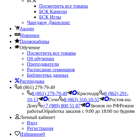
БСК
Посмотреть все товары
БСК Канюли
БСК Иглы
Чангджоу Джинлонг
Акции
Новинки
Промонаборы
Обучение
Посмотреть все товары
Об обучении
Преподаватели
Расписание семинаров
Библиотека данных
Распродажа
8 (861) 279-79-49
8 (861) 279-79-49
Краснодар
8 (862) 291-
10-13
Сочи
8 (863) 310-10-55
Ростов-на-
Дону
+7 (989) 800 51 87
Звонок по РФ
Режим
работы
Обработка заказов с 9:00 до 18:00 по будням
Личный кабинет
Вход
Регистрация
Избранное
0