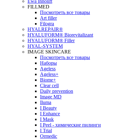
Ewa Innolift
FILLMED
Посмотреть все товары
Art filler
Filogra
НYALREPAIR®
HYALUFORM® Biorevitalizant
HYALUFORM® Filler
HYAL-SYSTEM
IMAGE SKINCARE
Посмотреть все товары
Наборы
Ageless
Ageless+
Biome+
Clear cell
Daily prevention
Image MD
Iluma
I Beauty
I Enhance
I Mask
I Peel - химические пилинги
I Trial
Ormedic