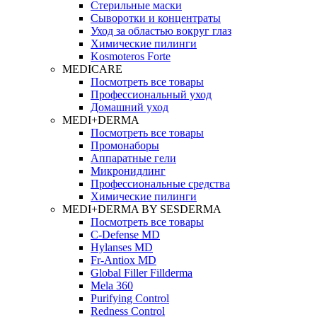
Стерильные маски
Сыворотки и концентраты
Уход за областью вокруг глаз
Химические пилинги
Kosmoteros Forte
MEDICARE
Посмотреть все товары
Профессиональный уход
Домашний уход
MEDI+DERMA
Посмотреть все товары
Промонаборы
Аппаратные гели
Микронидлинг
Профессиональные средства
Химические пилинги
MEDI+DERMA BY SESDERMA
Посмотреть все товары
C-Defense MD
Hylanses MD
Fr‑Antiox MD
Global Filler Fillderma
Mela 360
Purifying Control
Redness Control