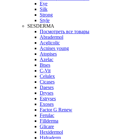
Eye
Silk
Strong
Style
SESDERMA
Посмотреть все товары
Abradermol
Acglicolic
Acnises young
Atopises
Azelac
Btses
C-Vit
Celulex
Cicases
Daeses
Dryses
Estryses
Exoses
Factor G Renew
Ferulac
Fillderma
Glicare
Hexidermol
Hidraderm