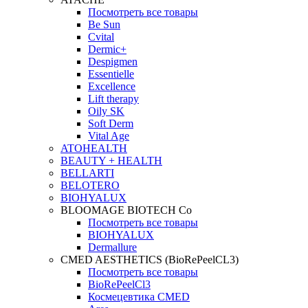
Посмотреть все товары
Be Sun
Cvital
Dermic+
Despigmen
Essentielle
Excellence
Lift therapy
Oily SK
Soft Derm
Vital Age
ATOHEALTH
BEAUTY + HEALTH
BELLARTI
BELOTERO
BIOHYALUX
BLOOMAGE BIOTECH Co
Посмотреть все товары
BIOHYALUX
Dermallure
CMED AESTHETICS (BioRePeelCL3)
Посмотреть все товары
BioRePeelCl3
Космецевтика CMED