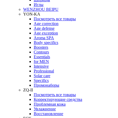
Иглы
WENZHOU BEIPU
YON-KA
Посмотреть все товары
Age correction
Age defense
Age exception
Aroma SPA
Body specifics
Boosters
Contours
Essentials
for MEN
Intensive
Professional
Solar care
Specifics
Промонаборы
ZQ-II
Посмотреть все товары
Корректирующие средства
Проблемная кожа
Увлажнение
Восстановление