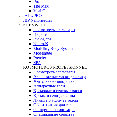
Pro
The Max
Vital C
JALUPRO
JBP Nanoneedles
KEENWELL
Посмотреть все товары
Biopure
Biologicos
Neuro‑K
Modeling Body System
Modelagge
Premier
SPA
KOSMOTEROS PROFESSIONNEL
Посмотреть все товары
Альгинатные маски для лица
Ампульные сыворотки
Аппаратные гели
Кремовые и гелевые маски
Кремы и гели для лица
Линия по уходу за телом
Обертывания для тела
Очищение и тонизация
Специальные средства