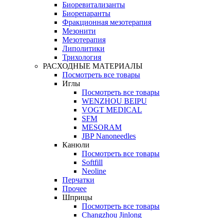
Биоревитализанты
Биорепаранты
Фракционная мезотерапия
Мезонити
Мезотерапия
Липолитики
Трихология
РАСХОДНЫЕ МАТЕРИАЛЫ
Посмотреть все товары
Иглы
Посмотреть все товары
WENZHOU BEIPU
VOGT MEDICAL
SFM
MESORAM
JBP Nanoneedles
Канюли
Посмотреть все товары
Softfill
Neoline
Перчатки
Прочее
Шприцы
Посмотреть все товары
Changzhou Jinlong