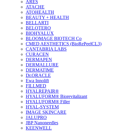
ARES
ATACHE
ATOHEALTH
BEAUTY + HEALTH
BELLARTI
BELOTERO
BIOHYALUX
BLOOMAGE BIOTECH Co
CMED AESTHETICS (BioRePeelCL3)
CANTABRIA LABS
CURACEN
DERMAPEN
DERMALLURE
DERMATIME
Dr.ORACLE
Ewa Innolift
FILLMED
НYALREPAIR®
HYALUFORM® Biorevitalizant
HYALUFORM® Filler
HYAL-SYSTEM
IMAGE SKINCARE
JALUPRO
JBP Nanoneedles
KEENWELL