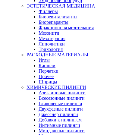
Уход после процедур
ЭСТЕТИЧЕСКАЯ МЕДИЦИНА
Филлеры
Биоревитализанты
Биорепаранты
Фракционная мезотерапия
Мезонити
Мезотерапия
Липолитики
Трихология
РАСХОДНЫЕ МАТЕРИАЛЫ
Иглы
Канюли
Перчатки
Прочее
Шприцы
ХИМИЧЕСКИЕ ПИЛИНГИ
Азелаиновые пилинги
Всесезонные пилинги
Гликолевые пилинги
Двухфазные пилинги
Джесснер пилинги
Добавки к пилингам
Интимные пилинги
Миндальные пилинги