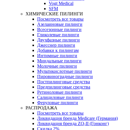
Vogt Medical
SFM
ХИМИЧЕСКИЕ ПИЛИНГИ
Посмотреть все товары
Азелаиновые пилинги
Всесезонные пилинги
Гликолевые пилинги
Двухфазные пилинги
Джесснер пилинги
Добавки к пилингам
Интимные пилинги
Миндальные пилинги
Молочные пилинги
Мультикислотные пилинги
Пировиноградные пилинги
Постпилинговые средства
Предпилинговые средства
Ретиноловые пилинги
Салициловые пилинги
Феруловые пилинги
РАСПРОДАЖА
Посмотреть все товары
Ликвидация бренда Medicare (Германия)
Ликвидация бренда ZQ-II (Гонконг)
Скидка 2%