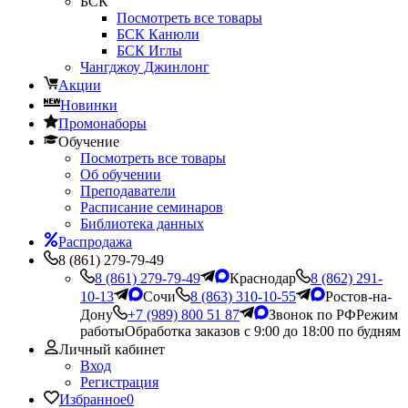
БСК
Посмотреть все товары
БСК Канюли
БСК Иглы
Чангджоу Джинлонг
Акции
Новинки
Промонаборы
Обучение
Посмотреть все товары
Об обучении
Преподаватели
Расписание семинаров
Библиотека данных
Распродажа
8 (861) 279-79-49
8 (861) 279-79-49
Краснодар
8 (862) 291-
10-13
Сочи
8 (863) 310-10-55
Ростов-на-
Дону
+7 (989) 800 51 87
Звонок по РФ
Режим
работы
Обработка заказов с 9:00 до 18:00 по будням
Личный кабинет
Вход
Регистрация
Избранное
0