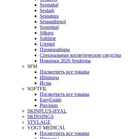
Sesmahal
Seslash
Sesnatura
Sespanthenol
Sesretinal
Silkses
Sublime
Uremol
Промонаборы
Специальные косметические средства
Новинки 2026 Sesderma
SFM
Посмотреть все товары
Шприцы
Иглы
SOFTFIL
Посмотреть все товары
EasyGuide
Precision
SKINPLUS-HYAL
SKINSINGS
STYLAGE
VOGT MEDICAL
Посмотреть все товары
Шприцы