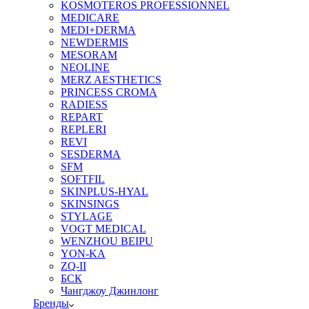
KOSMOTEROS PROFESSIONNEL
MEDICARE
MEDI+DERMA
NEWDERMIS
MESORAM
NEOLINE
MERZ AESTHETICS
PRINCESS CROMA
RADIESS
REPART
REPLERI
REVI
SESDERMA
SFM
SOFTFIL
SKINPLUS-HYAL
SKINSINGS
STYLAGE
VOGT MEDICAL
WENZHOU BEIPU
YON-KA
ZQ-II
БСК
Чангджоу Джинлонг
Бренды