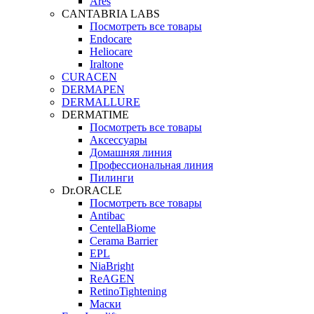
Ares
CANTABRIA LABS
Посмотреть все товары
Endocare
Heliocare
Iraltone
CURACEN
DERMAPEN
DERMALLURE
DERMATIME
Посмотреть все товары
Аксессуары
Домашняя линия
Профессиональная линия
Пилинги
Dr.ORACLE
Посмотреть все товары
Antibac
CentellaBiome
Cerama Barrier
EPL
NiaBright
ReAGEN
RetinoTightening
Маски