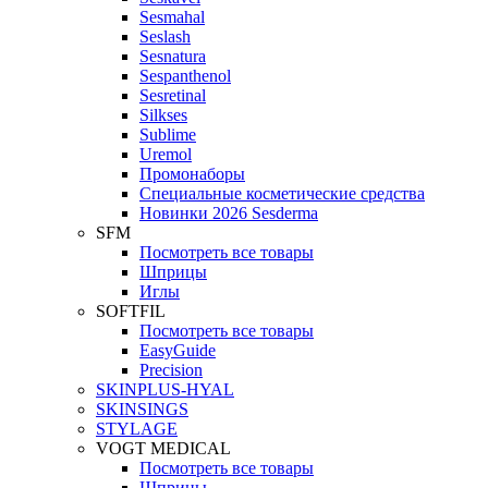
Sesmahal
Seslash
Sesnatura
Sespanthenol
Sesretinal
Silkses
Sublime
Uremol
Промонаборы
Специальные косметические средства
Новинки 2026 Sesderma
SFM
Посмотреть все товары
Шприцы
Иглы
SOFTFIL
Посмотреть все товары
EasyGuide
Precision
SKINPLUS-HYAL
SKINSINGS
STYLAGE
VOGT MEDICAL
Посмотреть все товары
Шприцы