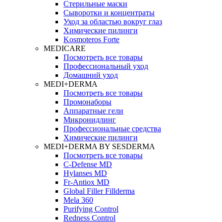
Стерильные маски
Сыворотки и концентраты
Уход за областью вокруг глаз
Химические пилинги
Kosmoteros Forte
MEDICARE
Посмотреть все товары
Профессиональный уход
Домашний уход
MEDI+DERMA
Посмотреть все товары
Промонаборы
Аппаратные гели
Микронидлинг
Профессиональные средства
Химические пилинги
MEDI+DERMA BY SESDERMA
Посмотреть все товары
C-Defense MD
Hylanses MD
Fr‑Antiox MD
Global Filler Fillderma
Mela 360
Purifying Control
Redness Control