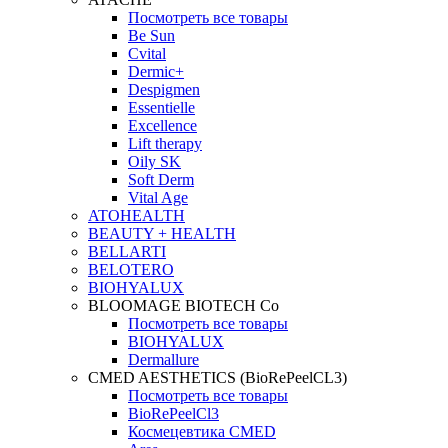
Посмотреть все товары
Be Sun
Cvital
Dermic+
Despigmen
Essentielle
Excellence
Lift therapy
Oily SK
Soft Derm
Vital Age
ATOHEALTH
BEAUTY + HEALTH
BELLARTI
BELOTERO
BIOHYALUX
BLOOMAGE BIOTECH Co
Посмотреть все товары
BIOHYALUX
Dermallure
CMED AESTHETICS (BioRePeelCL3)
Посмотреть все товары
BioRePeelCl3
Космецевтика CMED