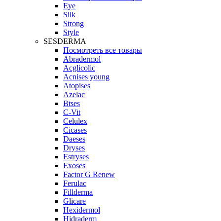
Eye
Silk
Strong
Style
SESDERMA
Посмотреть все товары
Abradermol
Acglicolic
Acnises young
Atopises
Azelac
Btses
C-Vit
Celulex
Cicases
Daeses
Dryses
Estryses
Exoses
Factor G Renew
Ferulac
Fillderma
Glicare
Hexidermol
Hidraderm