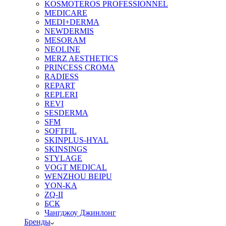
KOSMOTEROS PROFESSIONNEL
MEDICARE
MEDI+DERMA
NEWDERMIS
MESORAM
NEOLINE
MERZ AESTHETICS
PRINCESS CROMA
RADIESS
REPART
REPLERI
REVI
SESDERMA
SFM
SOFTFIL
SKINPLUS-HYAL
SKINSINGS
STYLAGE
VOGT MEDICAL
WENZHOU BEIPU
YON-KA
ZQ-II
БСК
Чангджоу Джинлонг
Бренды