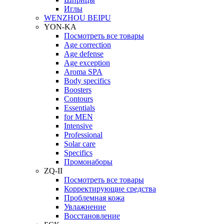
Иглы
WENZHOU BEIPU
YON-KA
Посмотреть все товары
Age correction
Age defense
Age exception
Aroma SPA
Body specifics
Boosters
Contours
Essentials
for MEN
Intensive
Professional
Solar care
Specifics
Промонаборы
ZQ-II
Посмотреть все товары
Корректирующие средства
Проблемная кожа
Увлажнение
Восстановление