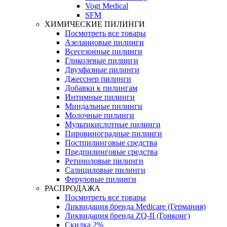
Vogt Medical
SFM
ХИМИЧЕСКИЕ ПИЛИНГИ
Посмотреть все товары
Азелаиновые пилинги
Всесезонные пилинги
Гликолевые пилинги
Двухфазные пилинги
Джесснер пилинги
Добавки к пилингам
Интимные пилинги
Миндальные пилинги
Молочные пилинги
Мультикислотные пилинги
Пировиноградные пилинги
Постпилинговые средства
Предпилинговые средства
Ретиноловые пилинги
Салициловые пилинги
Феруловые пилинги
РАСПРОДАЖА
Посмотреть все товары
Ликвидация бренда Medicare (Германия)
Ликвидация бренда ZQ-II (Гонконг)
Скидка 2%