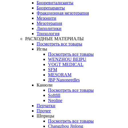
Биоревитализанты
Биорепаранты
Фракционная мезотерапия
Мезонити
Мезотерапия
Липолитики
Трихология
РАСХОДНЫЕ МАТЕРИАЛЫ
Посмотреть все товары
Иглы
Посмотреть все товары
WENZHOU BEIPU
VOGT MEDICAL
SFM
MESORAM
JBP Nanoneedles
Канюли
Посмотреть все товары
Softfill
Neoline
Перчатки
Прочее
Шприцы
Посмотреть все товары
Changzhou Jinlong