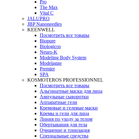
Pro
The Max
Vital C
JALUPRO
JBP Nanoneedles
KEENWELL
Посмотреть все товары
Biopure
Biologicos
Neuro‑K
Modeling Body System
Modelagge
Premier
SPA
KOSMOTEROS PROFESSIONNEL
Посмотреть все товары
Альгинатные маски для лица
Ампульные сыворотки
Аппаратные гели
Кремовые и гелевые маски
Кремы и гели для лица
Линия по уходу за телом
Обертывания для тела
Очищение и тонизация
Специальные средства