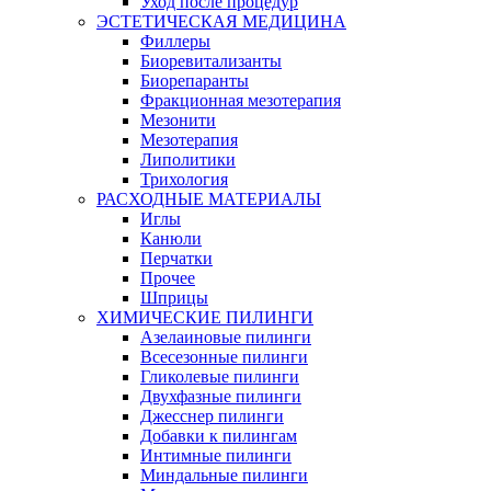
Уход после процедур
ЭСТЕТИЧЕСКАЯ МЕДИЦИНА
Филлеры
Биоревитализанты
Биорепаранты
Фракционная мезотерапия
Мезонити
Мезотерапия
Липолитики
Трихология
РАСХОДНЫЕ МАТЕРИАЛЫ
Иглы
Канюли
Перчатки
Прочее
Шприцы
ХИМИЧЕСКИЕ ПИЛИНГИ
Азелаиновые пилинги
Всесезонные пилинги
Гликолевые пилинги
Двухфазные пилинги
Джесснер пилинги
Добавки к пилингам
Интимные пилинги
Миндальные пилинги