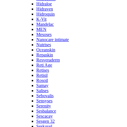
Hidraloe
Hidraven
Hidroquin
K-Vit
Mandelac
MEN
Mesoses
Nanocare intimate
Nutrises
Oceanskin
Repaskin
Resveraderm
Reti Age
Retises
Retisil
Rosoil
Samay
Salises
Sebovalis
Sensyses
Serenity
Sesbalance
Sescacay
Sesgen 32
Seskavel