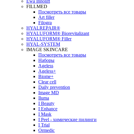
Ewa Innolift
FILLMED
Посмотреть все товары
Art filler
Filogra
НYALREPAIR®
HYALUFORM® Biorevitalizant
HYALUFORM® Filler
HYAL-SYSTEM
IMAGE SKINCARE
Посмотреть все товары
Наборы
Ageless
Ageless+
Biome+
Clear cell
Daily prevention
Image MD
Iluma
I Beauty
I Enhance
I Mask
I Peel - химические пилинги
I Trial
Ormedic