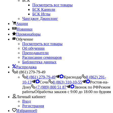
БСК
Посмотреть все товары
БСК Канюли
БСК Иглы
Чангджоу Джинлонг
Акции
Новинки
Промонаборы
Обучение
Посмотреть все товары
Об обучении
Преподаватели
Расписание семинаров
Библиотека данных
Распродажа
8 (861) 279-79-49
8 (861) 279-79-49
Краснодар
8 (862) 291-
10-13
Сочи
8 (863) 310-10-55
Ростов-на-
Дону
+7 (989) 800 51 87
Звонок по РФ
Режим
работы
Обработка заказов с 9:00 до 18:00 по будням
Личный кабинет
Вход
Регистрация
Избранное
0