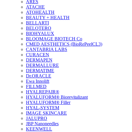
ARES
ATACHE
ATOHEALTH
BEAUTY + HEALTH
BELLARTI
BELOTERO
BIOHYALUX
BLOOMAGE BIOTECH Co
CMED AESTHETICS (BioRePeelCL3)
CANTABRIA LABS
CURACEN
DERMAPEN
DERMALLURE
DERMATIME
Dr.ORACLE
Ewa Innolift
FILLMED
НYALREPAIR®
HYALUFORM® Biorevitalizant
HYALUFORM® Filler
HYAL-SYSTEM
IMAGE SKINCARE
JALUPRO
JBP Nanoneedles
KEENWELL