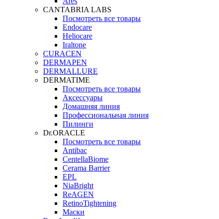
Ares
CANTABRIA LABS
Посмотреть все товары
Endocare
Heliocare
Iraltone
CURACEN
DERMAPEN
DERMALLURE
DERMATIME
Посмотреть все товары
Аксессуары
Домашняя линия
Профессиональная линия
Пилинги
Dr.ORACLE
Посмотреть все товары
Antibac
CentellaBiome
Cerama Barrier
EPL
NiaBright
ReAGEN
RetinoTightening
Маски