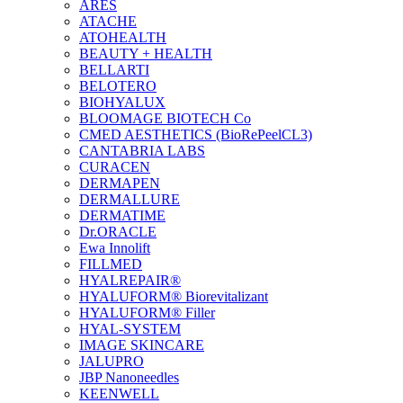
ARES
ATACHE
ATOHEALTH
BEAUTY + HEALTH
BELLARTI
BELOTERO
BIOHYALUX
BLOOMAGE BIOTECH Co
CMED AESTHETICS (BioRePeelCL3)
CANTABRIA LABS
CURACEN
DERMAPEN
DERMALLURE
DERMATIME
Dr.ORACLE
Ewa Innolift
FILLMED
НYALREPAIR®
HYALUFORM® Biorevitalizant
HYALUFORM® Filler
HYAL-SYSTEM
IMAGE SKINCARE
JALUPRO
JBP Nanoneedles
KEENWELL