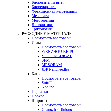
Биоревитализанты
Биорепаранты
Фракционная мезотерапия
Мезонити
Мезотерапия
Липолитики
Трихология
РАСХОДНЫЕ МАТЕРИАЛЫ
Посмотреть все товары
Иглы
Посмотреть все товары
WENZHOU BEIPU
VOGT MEDICAL
SFM
MESORAM
JBP Nanoneedles
Канюли
Посмотреть все товары
Softfill
Neoline
Перчатки
Прочее
Шприцы
Посмотреть все товары
Changzhou Jinlong