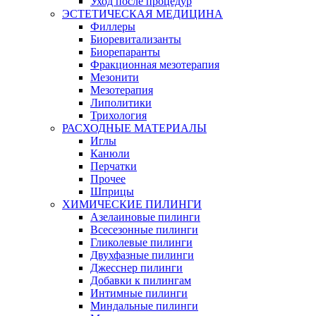
Уход после процедур
ЭСТЕТИЧЕСКАЯ МЕДИЦИНА
Филлеры
Биоревитализанты
Биорепаранты
Фракционная мезотерапия
Мезонити
Мезотерапия
Липолитики
Трихология
РАСХОДНЫЕ МАТЕРИАЛЫ
Иглы
Канюли
Перчатки
Прочее
Шприцы
ХИМИЧЕСКИЕ ПИЛИНГИ
Азелаиновые пилинги
Всесезонные пилинги
Гликолевые пилинги
Двухфазные пилинги
Джесснер пилинги
Добавки к пилингам
Интимные пилинги
Миндальные пилинги