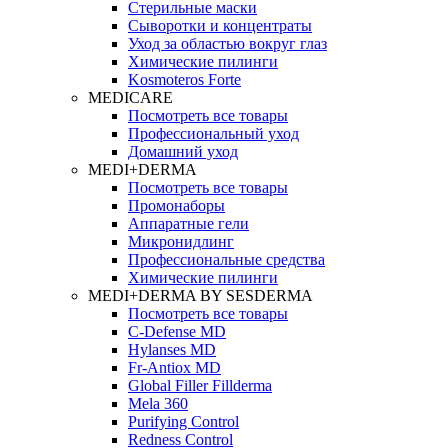
Стерильные маски
Сыворотки и концентраты
Уход за областью вокруг глаз
Химические пилинги
Kosmoteros Forte
MEDICARE
Посмотреть все товары
Профессиональный уход
Домашний уход
MEDI+DERMA
Посмотреть все товары
Промонаборы
Аппаратные гели
Микронидлинг
Профессиональные средства
Химические пилинги
MEDI+DERMA BY SESDERMA
Посмотреть все товары
C-Defense MD
Hylanses MD
Fr‑Antiox MD
Global Filler Fillderma
Mela 360
Purifying Control
Redness Control