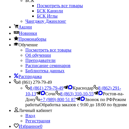
БСК
Посмотреть все товары
БСК Канюли
БСК Иглы
Чангджоу Джинлонг
Акции
Новинки
Промонаборы
Обучение
Посмотреть все товары
Об обучении
Преподаватели
Расписание семинаров
Библиотека данных
Распродажа
8 (861) 279-79-49
8 (861) 279-79-49
Краснодар
8 (862) 291-
10-13
Сочи
8 (863) 310-10-55
Ростов-на-
Дону
+7 (989) 800 51 87
Звонок по РФ
Режим
работы
Обработка заказов с 9:00 до 18:00 по будням
Личный кабинет
Вход
Регистрация
Избранное
0