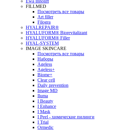
Ewa Innolift
FILLMED
Посмотреть все товары
Art filler
Filogra
НYALREPAIR®
HYALUFORM® Biorevitalizant
HYALUFORM® Filler
HYAL-SYSTEM
IMAGE SKINCARE
Посмотреть все товары
Наборы
Ageless
Ageless+
Biome+
Clear cell
Daily prevention
Image MD
Iluma
I Beauty
I Enhance
I Mask
I Peel - химические пилинги
I Trial
Ormedic