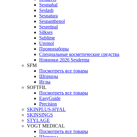
Sesmahal
Seslash
Sesnatura
Sespanthenol
Sesretinal
Silkses
Sublime
Uremol
Промонаборы
Специальные косметические средства
Новинки 2026 Sesderma
SFM
Посмотреть все товары
Шприцы
Иглы
SOFTFIL
Посмотреть все товары
EasyGuide
Precision
SKINPLUS-HYAL
SKINSINGS
STYLAGE
VOGT MEDICAL
Посмотреть все товары
Шприцы