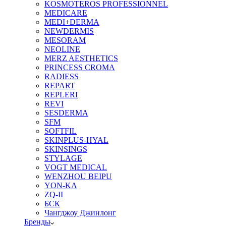
KOSMOTEROS PROFESSIONNEL
MEDICARE
MEDI+DERMA
NEWDERMIS
MESORAM
NEOLINE
MERZ AESTHETICS
PRINCESS CROMA
RADIESS
REPART
REPLERI
REVI
SESDERMA
SFM
SOFTFIL
SKINPLUS-HYAL
SKINSINGS
STYLAGE
VOGT MEDICAL
WENZHOU BEIPU
YON-KA
ZQ-II
БСК
Чангджоу Джинлонг
Бренды