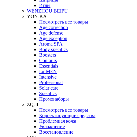
Иглы
WENZHOU BEIPU
YON-KA
Посмотреть все товары
Age correction
Age defense
Age exception
Aroma SPA
Body specifics
Boosters
Contours
Essentials
for MEN
Intensive
Professional
Solar care
Specifics
Промонаборы
ZQ-II
Посмотреть все товары
Корректирующие средства
Проблемная кожа
Увлажнение
Восстановление