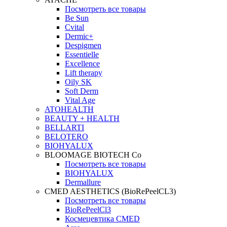
Посмотреть все товары
Be Sun
Cvital
Dermic+
Despigmen
Essentielle
Excellence
Lift therapy
Oily SK
Soft Derm
Vital Age
ATOHEALTH
BEAUTY + HEALTH
BELLARTI
BELOTERO
BIOHYALUX
BLOOMAGE BIOTECH Co
Посмотреть все товары
BIOHYALUX
Dermallure
CMED AESTHETICS (BioRePeelCL3)
Посмотреть все товары
BioRePeelCl3
Космецевтика CMED