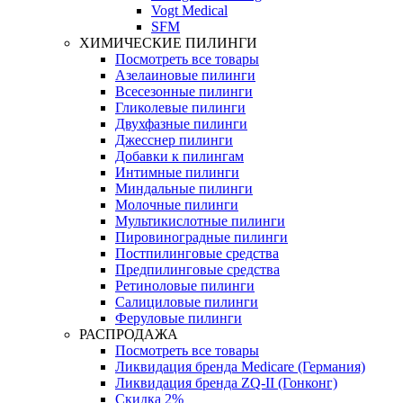
Vogt Medical
SFM
ХИМИЧЕСКИЕ ПИЛИНГИ
Посмотреть все товары
Азелаиновые пилинги
Всесезонные пилинги
Гликолевые пилинги
Двухфазные пилинги
Джесснер пилинги
Добавки к пилингам
Интимные пилинги
Миндальные пилинги
Молочные пилинги
Мультикислотные пилинги
Пировиноградные пилинги
Постпилинговые средства
Предпилинговые средства
Ретиноловые пилинги
Салициловые пилинги
Феруловые пилинги
РАСПРОДАЖА
Посмотреть все товары
Ликвидация бренда Medicare (Германия)
Ликвидация бренда ZQ-II (Гонконг)
Скидка 2%