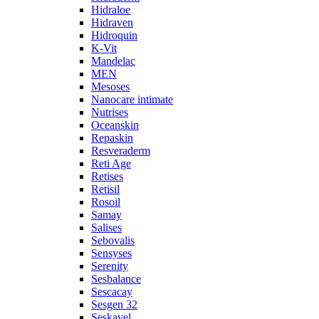
Hidraloe
Hidraven
Hidroquin
K-Vit
Mandelac
MEN
Mesoses
Nanocare intimate
Nutrises
Oceanskin
Repaskin
Resveraderm
Reti Age
Retises
Retisil
Rosoil
Samay
Salises
Sebovalis
Sensyses
Serenity
Sesbalance
Sescacay
Sesgen 32
Seskavel