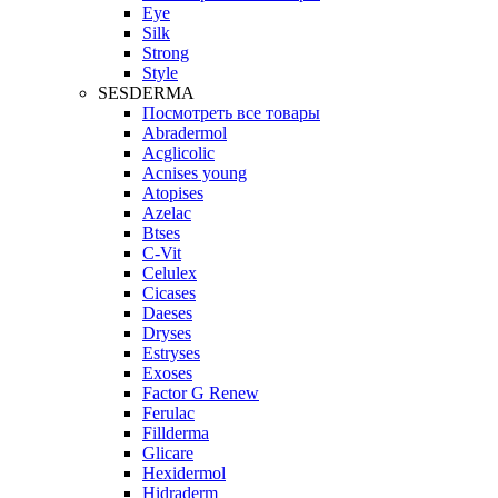
Eye
Silk
Strong
Style
SESDERMA
Посмотреть все товары
Abradermol
Acglicolic
Acnises young
Atopises
Azelac
Btses
C-Vit
Celulex
Cicases
Daeses
Dryses
Estryses
Exoses
Factor G Renew
Ferulac
Fillderma
Glicare
Hexidermol
Hidraderm