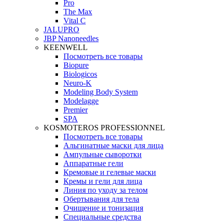
Pro
The Max
Vital C
JALUPRO
JBP Nanoneedles
KEENWELL
Посмотреть все товары
Biopure
Biologicos
Neuro‑K
Modeling Body System
Modelagge
Premier
SPA
KOSMOTEROS PROFESSIONNEL
Посмотреть все товары
Альгинатные маски для лица
Ампульные сыворотки
Аппаратные гели
Кремовые и гелевые маски
Кремы и гели для лица
Линия по уходу за телом
Обертывания для тела
Очищение и тонизация
Специальные средства