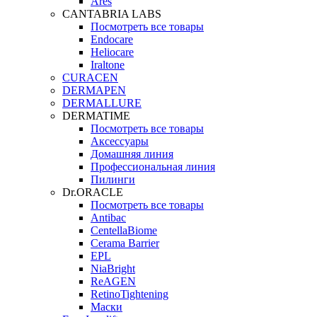
Ares
CANTABRIA LABS
Посмотреть все товары
Endocare
Heliocare
Iraltone
CURACEN
DERMAPEN
DERMALLURE
DERMATIME
Посмотреть все товары
Аксессуары
Домашняя линия
Профессиональная линия
Пилинги
Dr.ORACLE
Посмотреть все товары
Antibac
CentellaBiome
Cerama Barrier
EPL
NiaBright
ReAGEN
RetinoTightening
Маски