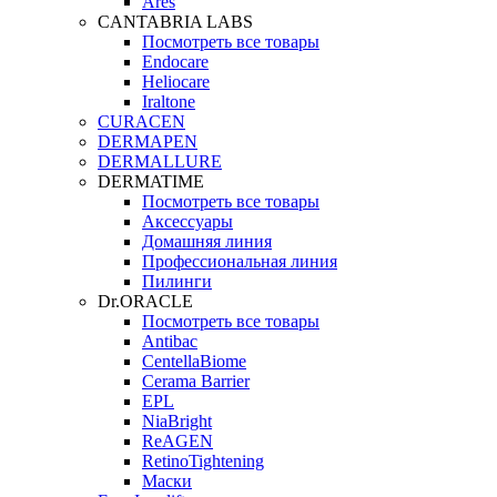
Ares
CANTABRIA LABS
Посмотреть все товары
Endocare
Heliocare
Iraltone
CURACEN
DERMAPEN
DERMALLURE
DERMATIME
Посмотреть все товары
Аксессуары
Домашняя линия
Профессиональная линия
Пилинги
Dr.ORACLE
Посмотреть все товары
Antibac
CentellaBiome
Cerama Barrier
EPL
NiaBright
ReAGEN
RetinoTightening
Маски