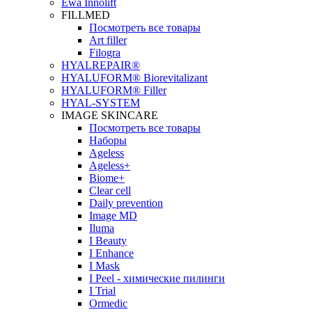
Ewa Innolift
FILLMED
Посмотреть все товары
Art filler
Filogra
НYALREPAIR®
HYALUFORM® Biorevitalizant
HYALUFORM® Filler
HYAL-SYSTEM
IMAGE SKINCARE
Посмотреть все товары
Наборы
Ageless
Ageless+
Biome+
Clear cell
Daily prevention
Image MD
Iluma
I Beauty
I Enhance
I Mask
I Peel - химические пилинги
I Trial
Ormedic