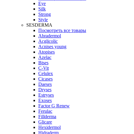
Eye
Silk
Strong
Style
SESDERMA
Посмотреть все товары
Abradermol
Acglicolic
Acnises young
Atopises
Azelac
Btses
C-Vit
Celulex
Cicases
Daeses
Dryses
Estryses
Exoses
Factor G Renew
Ferulac
Fillderma
Glicare
Hexidermol
Hidraderm