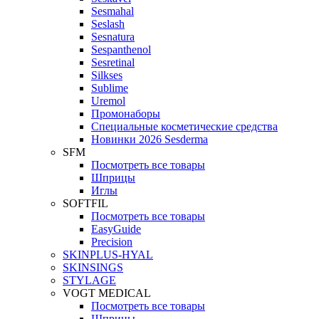
Sesmahal
Seslash
Sesnatura
Sespanthenol
Sesretinal
Silkses
Sublime
Uremol
Промонаборы
Специальные косметические средства
Новинки 2026 Sesderma
SFM
Посмотреть все товары
Шприцы
Иглы
SOFTFIL
Посмотреть все товары
EasyGuide
Precision
SKINPLUS-HYAL
SKINSINGS
STYLAGE
VOGT MEDICAL
Посмотреть все товары
Шприцы