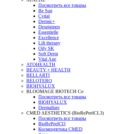
Посмотреть все товары
Be Sun
Cvital
Dermic+
Despigmen
Essentielle
Excellence
Lift therapy
Oily SK
Soft Derm
Vital Age
ATOHEALTH
BEAUTY + HEALTH
BELLARTI
BELOTERO
BIOHYALUX
BLOOMAGE BIOTECH Co
Посмотреть все товары
BIOHYALUX
Dermallure
CMED AESTHETICS (BioRePeelCL3)
Посмотреть все товары
BioRePeelCl3
Космецевтика CMED