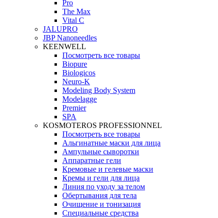
Pro
The Max
Vital C
JALUPRO
JBP Nanoneedles
KEENWELL
Посмотреть все товары
Biopure
Biologicos
Neuro‑K
Modeling Body System
Modelagge
Premier
SPA
KOSMOTEROS PROFESSIONNEL
Посмотреть все товары
Альгинатные маски для лица
Ампульные сыворотки
Аппаратные гели
Кремовые и гелевые маски
Кремы и гели для лица
Линия по уходу за телом
Обертывания для тела
Очищение и тонизация
Специальные средства