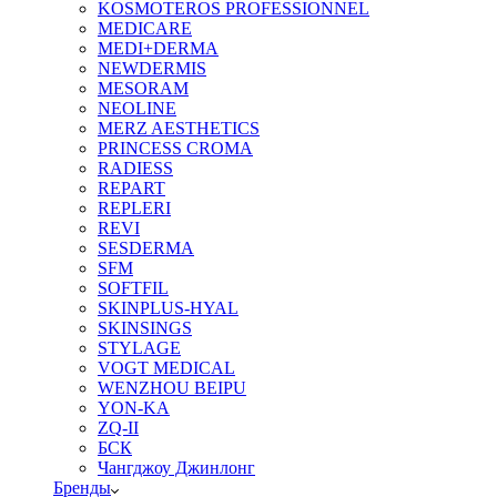
KOSMOTEROS PROFESSIONNEL
MEDICARE
MEDI+DERMA
NEWDERMIS
MESORAM
NEOLINE
MERZ AESTHETICS
PRINCESS CROMA
RADIESS
REPART
REPLERI
REVI
SESDERMA
SFM
SOFTFIL
SKINPLUS-HYAL
SKINSINGS
STYLAGE
VOGT MEDICAL
WENZHOU BEIPU
YON-KA
ZQ-II
БСК
Чангджоу Джинлонг
Бренды