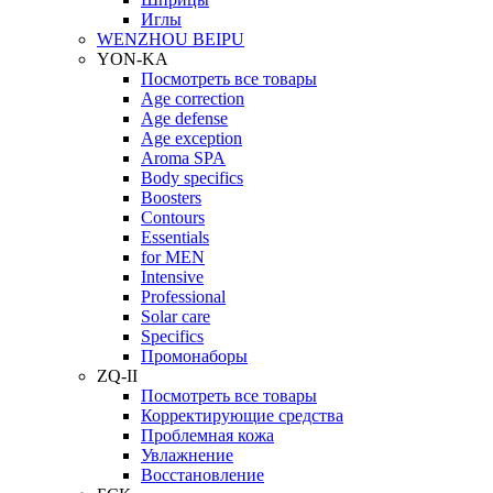
Иглы
WENZHOU BEIPU
YON-KA
Посмотреть все товары
Age correction
Age defense
Age exception
Aroma SPA
Body specifics
Boosters
Contours
Essentials
for MEN
Intensive
Professional
Solar care
Specifics
Промонаборы
ZQ-II
Посмотреть все товары
Корректирующие средства
Проблемная кожа
Увлажнение
Восстановление