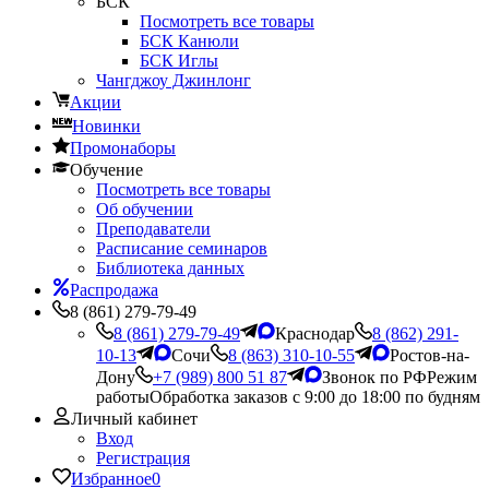
БСК
Посмотреть все товары
БСК Канюли
БСК Иглы
Чангджоу Джинлонг
Акции
Новинки
Промонаборы
Обучение
Посмотреть все товары
Об обучении
Преподаватели
Расписание семинаров
Библиотека данных
Распродажа
8 (861) 279-79-49
8 (861) 279-79-49
Краснодар
8 (862) 291-
10-13
Сочи
8 (863) 310-10-55
Ростов-на-
Дону
+7 (989) 800 51 87
Звонок по РФ
Режим
работы
Обработка заказов с 9:00 до 18:00 по будням
Личный кабинет
Вход
Регистрация
Избранное
0