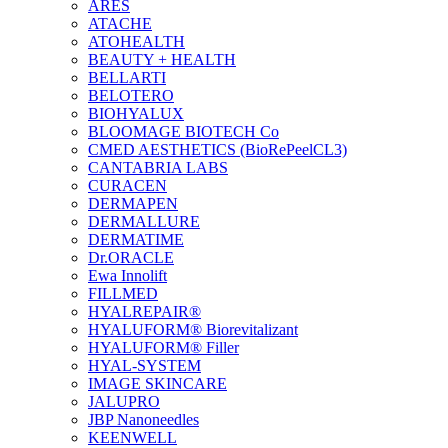
ARES
ATACHE
ATOHEALTH
BEAUTY + HEALTH
BELLARTI
BELOTERO
BIOHYALUX
BLOOMAGE BIOTECH Co
CMED AESTHETICS (BioRePeelCL3)
CANTABRIA LABS
CURACEN
DERMAPEN
DERMALLURE
DERMATIME
Dr.ORACLE
Ewa Innolift
FILLMED
НYALREPAIR®
HYALUFORM® Biorevitalizant
HYALUFORM® Filler
HYAL-SYSTEM
IMAGE SKINCARE
JALUPRO
JBP Nanoneedles
KEENWELL