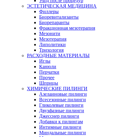
Уход после процедур
ЭСТЕТИЧЕСКАЯ МЕДИЦИНА
Филлеры
Биоревитализанты
Биорепаранты
Фракционная мезотерапия
Мезонити
Мезотерапия
Липолитики
Трихология
РАСХОДНЫЕ МАТЕРИАЛЫ
Иглы
Канюли
Перчатки
Прочее
Шприцы
ХИМИЧЕСКИЕ ПИЛИНГИ
Азелаиновые пилинги
Всесезонные пилинги
Гликолевые пилинги
Двухфазные пилинги
Джесснер пилинги
Добавки к пилингам
Интимные пилинги
Миндальные пилинги