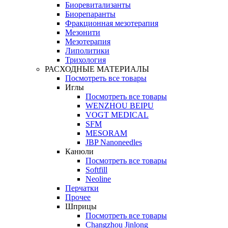
Биоревитализанты
Биорепаранты
Фракционная мезотерапия
Мезонити
Мезотерапия
Липолитики
Трихология
РАСХОДНЫЕ МАТЕРИАЛЫ
Посмотреть все товары
Иглы
Посмотреть все товары
WENZHOU BEIPU
VOGT MEDICAL
SFM
MESORAM
JBP Nanoneedles
Канюли
Посмотреть все товары
Softfill
Neoline
Перчатки
Прочее
Шприцы
Посмотреть все товары
Changzhou Jinlong