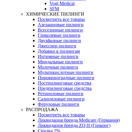
Vogt Medical
SFM
ХИМИЧЕСКИЕ ПИЛИНГИ
Посмотреть все товары
Азелаиновые пилинги
Всесезонные пилинги
Гликолевые пилинги
Двухфазные пилинги
Джесснер пилинги
Добавки к пилингам
Интимные пилинги
Миндальные пилинги
Молочные пилинги
Мультикислотные пилинги
Пировиноградные пилинги
Постпилинговые средства
Предпилинговые средства
Ретиноловые пилинги
Салициловые пилинги
Феруловые пилинги
РАСПРОДАЖА
Посмотреть все товары
Ликвидация бренда Medicare (Германия)
Ликвидация бренда ZQ-II (Гонконг)
Скидка 2%