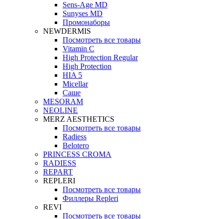
Sens-Age MD
Sunyses MD
Промонаборы
NEWDERMIS
Посмотреть все товары
Vitamin C
High Protection Regular
High Protection
HIA 5
Micellar
Саше
MESORAM
NEOLINE
MERZ AESTHETICS
Посмотреть все товары
Radiess
Belotero
PRINCESS CROMA
RADIESS
REPART
REPLERI
Посмотреть все товары
Филлеры Repleri
REVI
Посмотреть все товары