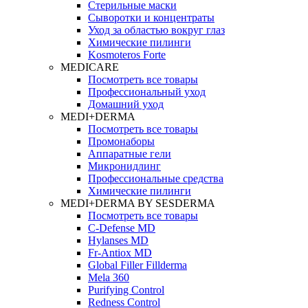
Стерильные маски
Сыворотки и концентраты
Уход за областью вокруг глаз
Химические пилинги
Kosmoteros Forte
MEDICARE
Посмотреть все товары
Профессиональный уход
Домашний уход
MEDI+DERMA
Посмотреть все товары
Промонаборы
Аппаратные гели
Микронидлинг
Профессиональные средства
Химические пилинги
MEDI+DERMA BY SESDERMA
Посмотреть все товары
C-Defense MD
Hylanses MD
Fr‑Antiox MD
Global Filler Fillderma
Mela 360
Purifying Control
Redness Control