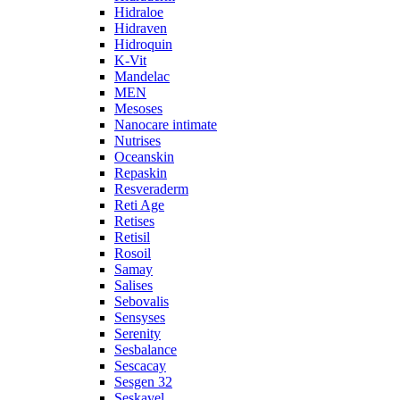
Hidraloe
Hidraven
Hidroquin
K-Vit
Mandelac
MEN
Mesoses
Nanocare intimate
Nutrises
Oceanskin
Repaskin
Resveraderm
Reti Age
Retises
Retisil
Rosoil
Samay
Salises
Sebovalis
Sensyses
Serenity
Sesbalance
Sescacay
Sesgen 32
Seskavel